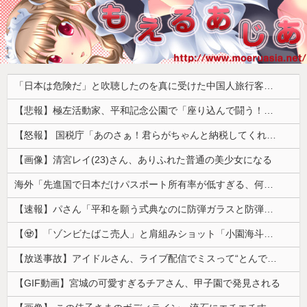
「日本は危険だ」と吹聴したのを真に受けた中国人旅行客、だが代替旅行先が日本ほど安全ではなかった結果……
【悲報】極左活動家、平和記念公園で「座り込んで闘う！」と意気込むも… → 警察に完全排除されてしまう ………
【怒報】 国税庁「あのさぁ！君らがちゃんと納税してくれないとこうなっちゃうけどどうする？！」←これw w w w w w w w
【画像】清宮レイ(23)さん、ありふれた普通の美少女になる
海外「先進国で日本だけパスポート所有率が低すぎる、何故なのか」
【速報】パさん「平和を願う式典なのに防弾ガラスと防弾バッグSP」安倍元首相の悲劇や石破前首相も同環境だったことは忘れる
【🧟】「ゾンビたばこ売人」と肩組みショット「小園海斗」に注がれる“厳しい視線” 「レギュラー剥奪も選択肢のひとつに」
【放送事故】アイドルさん、ライブ配信でミスって“とんでもないもの”を映してしまいネット騒然ｗｗｗ 【Pickup07092038】
【GIF動画】宮城の可愛すぎるチアさん、甲子園で発見される