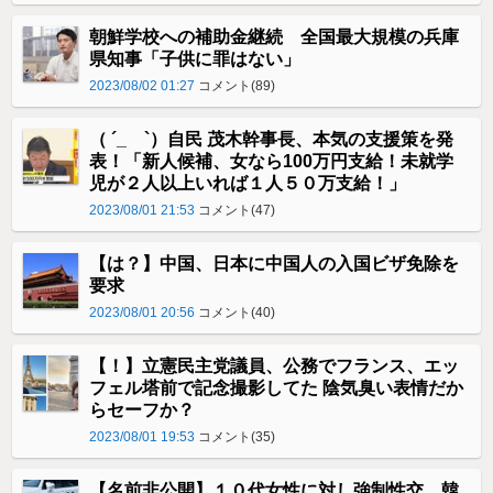
朝鮮学校への補助金継続 全国最大規模の兵庫
県知事「子供に罪はない」
2023/08/02 01:27
コメント(89)
（ ´_ゝ`）自民 茂木幹事長、本気の支援策を発
表！「新人候補、女なら100万円支給！未就学
児が２人以上いれば１人５０万支給！」
2023/08/01 21:53
コメント(47)
【は？】中国、日本に中国人の入国ビザ免除を
要求
2023/08/01 20:56
コメント(40)
【！】立憲民主党議員、公務でフランス、エッ
フェル塔前で記念撮影してた 陰気臭い表情だか
らセーフか？
2023/08/01 19:53
コメント(35)
【名前非公開】１０代女性に対し強制性交 韓