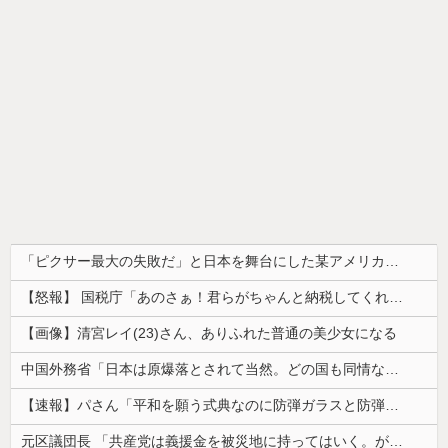
「ピクサー最大の失敗だ」と日本を舞台にした某アメリカ産アニメが話題に、日本と韓国の両方に失礼すぎるわ……
【怒報】 国税庁「あのさぁ！君らがちゃんと納税してくれないとこうなっちゃうけどどうする？！」←これw w w w w w w w
【画像】清宮レイ(23)さん、ありふれた普通の美少女になる
中国外務省「日本は原爆落とされて当然。どの国も同情なんかしない」
【速報】パさん「平和を願う式典なのに防弾ガラスと防弾バッグSP」安倍元首相の悲劇や石破前首相も同環境だったことは忘れる
元区議団長 「共産党は義援金を被災地に持ってはいく。が、持って行った先で党の活動のために使う」 日本共産党「事実ではありません」