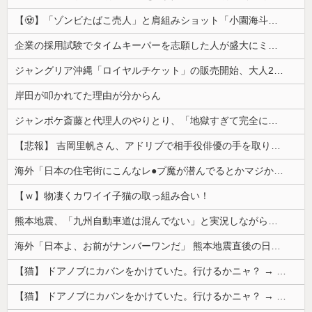
【🧟】「ゾンビたばこ売人」と肩組みショット「小園海斗」に注がれる“厳しい視線” 「レギュラー剥奪も選択肢のひとつに」
企業の採用試験でタイムキーパーを志願した人が盛大にミス、グループは険悪になりタイムアップとなったが……
ジャングリア沖縄「ロイヤルチケット」の販売開始、大人29,700円にｗｗｗｗｗｗｗｗｗ
岸田が叩かれてた理由が分からん
ジャンポケ斎藤と代理人のやりとり、「地獄すぎて完全にコントになってる……」と衝撃を受ける人が続出中
【悲報】 吉岡里帆さん、アドリブで相手役俳優の手を取りお○ぱいに押し当てる
海外「日本の住宅街にこんなレ●プ魔が潜んでるとかマジかよ…さすがHENTAIの国…」
【ｗ】物凄くカワイイ子猫の取っ組み合い！
熊本地震、「九州自動車道は混んでない」と実況しながら被災地へ向かう有名アナなどに批判殺到 全国紙記者「最新の状況をいち早く伝えることは報道機関としての責務」「情報を取り上げることには大きな意義がある」
海外「日本よ、お前がナンバーワンだ」 熊本地震直後の日本の対応のスピードに世界が衝撃
【猫】 ドアノブにカバンをかけていた。行けるかニャ？ → 猫はこうなります…
【猫】 ドアノブにカバンをかけていた。行けるかニャ？ → 猫はこうなります…