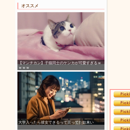
オススメ
【マンチカン】子猫同士のケンカが可愛すぎるｗ
ｗｗｗ
大学入ったら彼女できるって言ってた奴来い