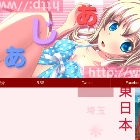
紹介
RSS
Twitter
Facebo