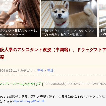
美人だけどBBAになった結
「嬉しすぎて！」とんでもないジャン
【画
ｗｗｗｗｗｗｗｗ
プ力を発揮する柴犬が話題に
（2
を募
院大学のアシスタント教授（中国籍）、ドラッグスト
疑
月06日22:11 / カテゴリ：
事件・事故
パワースラム(みかか) [ﾆﾀﾞ]
2026/08/06(木) 20:16:47.26 ID:FWrHNO
の３６歳関学大助教、万引き容疑で逮捕…栄養補助食品１点をバッグに入れ
はこちら
https://t.co/qoj4RokUN8