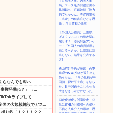
【財務省人事】内閣人事
局、エース級の財務官僚を
異例転出 官邸幹部「協力
的でなかった」※岸田首相
（当時）の秘書官などを歴
任 、岸田首相の後輩
【外国人公務員】三重県、
ぱよくマスコミの総攻撃に
屈せず！「県民対象アンケ
ート『外国人の職員採用を
続けるべきか』は差別に該
当しない」結果を公表する
方針
森山前幹事長が暴露「高市
総理のSNS投稿が習主席を
怒らせた」 「その投稿が中
国側（習近平主席）を怒ら
せ、日中関係をこじらせる
大きなきっかけになった」
消費税減税を閣議決定、背
景に首相の財務省への強い
不信と人事介入の示唆 歴