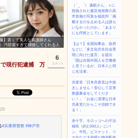
（ ´_ゝ`） 蓮舫さん、ｘに
投稿された被災地視察の高
市首相の写真を猛批判「掲
載するのを止める人は誰も
いなかったのか」「あまり
にも愕然としています」
像】若くて美人な看護師さん
【は？】全国知事会、政府
3）汚部屋すぎて掃除してくれる人
などに「多文化共生社会実
集ｗｗｗ
現に向けた提言」を提出
6
「国は在留外国人を労働者
アで現行犯逮捕 万
コメント
と見ているが、日本人と同
じ生活者」
共産党「日本共産党は中抜
きしません！安心して災害
救援募金をしてくださ
い！」「お金に清潔な日本
共産党だからこそ信頼でき
v20
る！」
赤十字、モロッコへの不法
る
#兵庫県警察
#神戸市
移民（約2,000人）にパ
ン、牛乳、ビスケット、ツ
ナ缶など大規模な物資配布