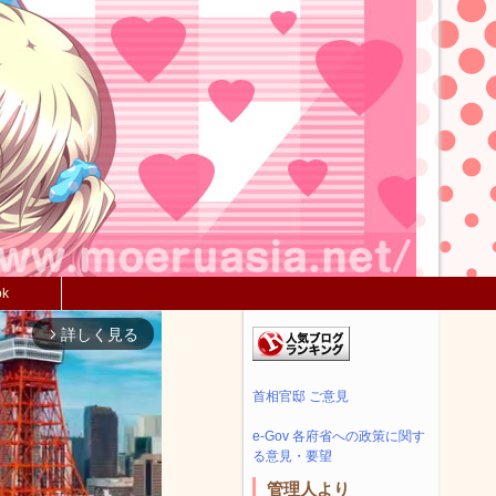
ok
詳しく見る
arrow_forward_ios
首相官邸 ご意見
e-Gov 各府省への政策に関す
る意見・要望
管理人より