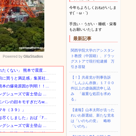
今年もよろしくおねがいしま
す(´・ω・`)
手洗い・うがい・睡眠・栄養
もお願いいたします
最新記事
関西学院大学のアシスタン
ト教授（中国籍）、ドラッ
Powered by 
GliaStudios
グストアで現行犯逮捕 万
引き容疑
Mute
【！】共産党が刑事告訴
「しんぶん赤旗」１７００
件以上の虚偽購読申し込
み 「厳重な処罰を求め
る」
【速報】山本太郎が去った
れいわ新選組、新たな党名
は「いのちの党」 略称
「いのち」