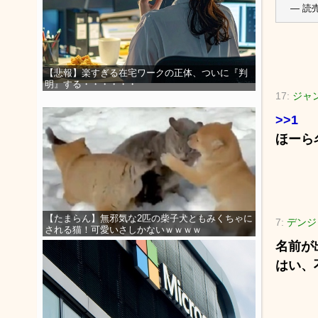
— 読売
【悲報】楽すぎる在宅ワークの正体、ついに『判
明』する・・・・・・
17:
ジャン
>>1
ほーら
【たまらん】無邪気な2匹の柴子犬ともみくちゃに
7:
デンジ
される猫！可愛いさしかないｗｗｗｗ
名前が
はい、