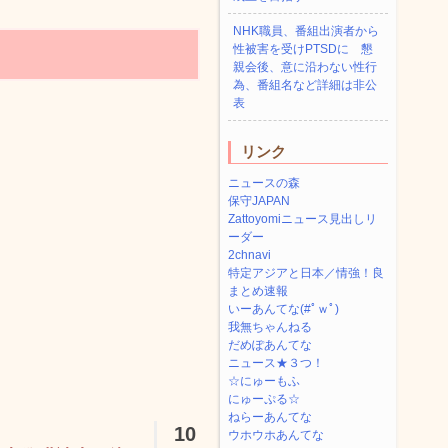
NHK職員、番組出演者から
性被害を受けPTSDに 懇
親会後、意に沿わない性行
為、番組名など詳細は非公
表
リンク
ニュースの森
保守JAPAN
Zattoyomiニュース見出しリ
ーダー
2chnavi
特定アジアと日本／情強！良
まとめ速報
いーあんてな(#ﾟｗﾟ)
我無ちゃんねる
だめぽあんてな
ニュース★３つ！
☆にゅーもふ
にゅーぷる☆
ねらーあんてな
10
ウホウホあんてな