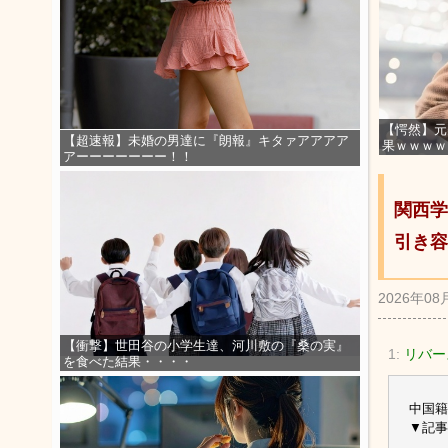
【愕然】元
【超速報】未婚の男達に『朗報』キタァアアアア
果ｗｗｗｗ
アーーーーーーー！！
関西学
引き容
2026年08
【衝撃】世田谷の小学生達、河川敷の『桑の実』
1:
リバース
を食べた結果・・・・
中国籍
▼記事