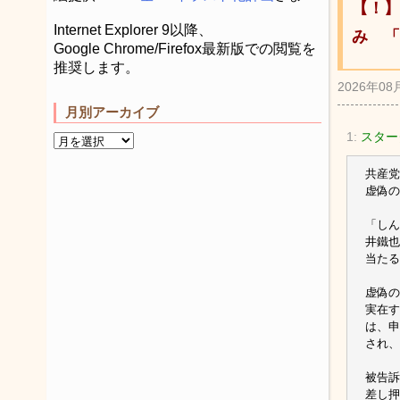
【！】
Internet Explorer 9以降、
み 「
Google Chrome/Firefox最新版での閲覧を
推奨します。
2026年08
月別アーカイブ
1:
スターダ
共産党
虚偽の
「しん
井鐵也
当たる
虚偽の
実在す
は、申
され、
被告訴
差し押