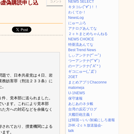
NEWS SELECT
の虚偽購読申し込
コメント
キタコレ(ﾟ∀ﾟ)！！
わくてか！
NewsLog
にゅーぷろ
アナログあんてな
２ｃｈまとめちゃんねる
NEWS CHOICE
特亜流あんてな
Best Trend News
しぃアンテナ(*ﾟーﾟ)
つーアンテナ(*ﾟ∀ﾟ)
のーアンテナ(ﾟAﾟ* )
ギコにゅー(,,ﾟДﾟ)
問題で、日本共産党は４日、岩
2GET
業務妨害罪（刑法２３３条）に
まとめアプリChaconne
た。
matomeja
U-1NEWS
１件、党本部に送られました。
保守速報
でいます。これにより党本部
あじあのネタ帳
れた方への対応などを余儀なく
台湾の反応ブログ
大艦巨砲主義！
ば韓国～いい加減にしろ速報
2HK -2ｃｈ放送協会-
存されており、捜査機関による
talk
います。