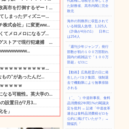
代政権に増税を主導してき
た財務省、高市内閣に完全
敗北
海外の刑務所に収監されて
いる韓国人急増、1,325人
（詐偽が4分の1） 日本に
は254人
「週刊少年ジャンプ」発行
部数が初の１００万部割れ
国内の紙雑誌で「１００万
部超」ゼロに
【動画】広島慰霊の日に発
生したパヨク集団、強制退
去で機動隊により無事排除
される
（ ´_ゝ`）中道幹事長、食料
品消費税2年間1%の閣議決
定を批判 → 記者「中道改革
連合は食料品消費税ゼロを
公約に掲げていたが？」→
階猛氏「