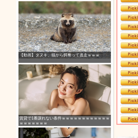
【動画】タヌキ、猫から餌奪って逃走ｗｗｗ
賃貸で1番譲れない条件ｗｗｗｗｗｗｗｗｗｗｗｗ
ｗｗｗｗｗｗｗ