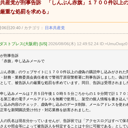
共産党が刑事告訴 「しんぶん赤旗」１７００件以上
厳重な処罰を求める」
月06日20:40 / カテゴリ：
日本共産党
ストプレス(大阪府) [US]
2026/08/06(木) 12:49:52.24 ID:+UmuOxqz0
が刑事告訴
「赤旗」申し込みメールで
ぶん赤旗」のウェブサイトに１７００件以上の虚偽の購読申し込みがされた
・財務・業務委員会責任者名で警視庁原宿警察署に刑事告訴しました。偽計
として、被告訴人の厳重な処罰を求めています。同日、告訴は受理されまし
申し込みメールは７月５日午後１０時５５分ごろからの１９分間で計１７０
る第三者の電子メールアドレスを無断で使用し、架空の個人情報を書き込ん
し込み内容のチェック、虚偽申し込みのデータ削除、メールアドレスを使わ
正常な新聞購読受け付け・対応業務を妨害されました。
人の氏名は現在分かっていませんが、告訴状では「アクセスログはすべて保
さえや照会等によって被告訴人を特定することは十分に可能である」として