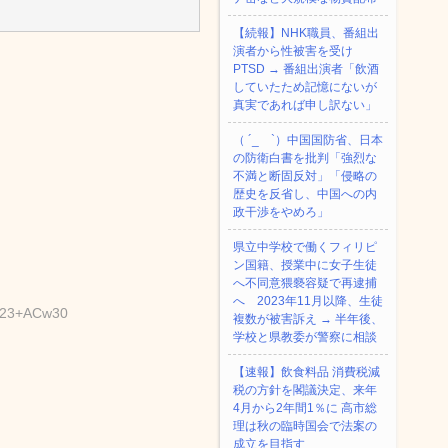
【続報】NHK職員、番組出
演者から性被害を受け
PTSD → 番組出演者「飲酒
していたため記憶にないが
真実であれば申し訳ない」
（ ´_ゝ`）中国国防省、日本
の防衛白書を批判「強烈な
不満と断固反対」「侵略の
歴史を反省し、中国への内
政干渉をやめろ」
県立中学校で働くフィリピ
ン国籍、授業中に女子生徒
へ不同意猥褻容疑で再逮捕
へ 2023年11月以降、生徒
:e23+ACw30
複数が被害訴え → 半年後、
学校と県教委が警察に相談
【速報】飲食料品 消費税減
税の方針を閣議決定、来年
4月から2年間1％に 高市総
理は秋の臨時国会で法案の
成立を目指す