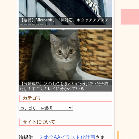
【速報】Microsoft、『神対応』キタァアアアアア
ーーーーーー！！
【分離成功】父の毛色をきれいに受け継いだ子猫
たち！すごくキレイに分かれている！
カテゴリ
サイトについて
絵提供：
２ch全AAイラスト化計画
さま