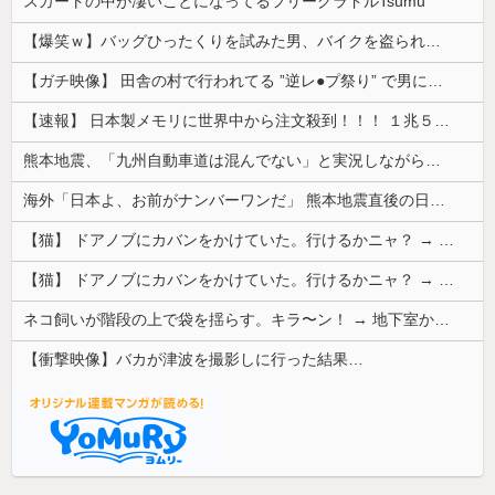
スカートの中が凄いことになってるフリーグラドルTsumu
【爆笑ｗ】バッグひったくりを試みた男、バイクを盗られる！
【ガチ映像】 田舎の村で行われてる ”逆レ●プ祭り” で男に跨って無理矢理チ●コを挿入する女の動画がエ□すぎる…
【速報】 日本製メモリに世界中から注文殺到！！！ １兆５０００億円で工場増築へ
熊本地震、「九州自動車道は混んでない」と実況しながら被災地へ向かう有名アナなどに批判殺到 全国紙記者「最新の状況をいち早く伝えることは報道機関としての責務」「情報を取り上げることには大きな意義がある」
海外「日本よ、お前がナンバーワンだ」 熊本地震直後の日本の対応のスピードに世界が衝撃
【猫】 ドアノブにカバンをかけていた。行けるかニャ？ → 猫はこうなります…
【猫】 ドアノブにカバンをかけていた。行けるかニャ？ → 猫はこうなります…
ネコ飼いが階段の上で袋を揺らす。キラ〜ン！ → 地下室からヤツが現れる…
【衝撃映像】バカが津波を撮影しに行った結果…