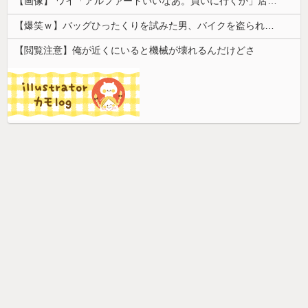
【画像】 ワイ「アルファードいいなあ。買いに行くか」店員「ほいっ見積もりな！」ワイ「金額おかしくね？」←お前らもそう思うよな？？？？？
【爆笑ｗ】バッグひったくりを試みた男、バイクを盗られる！
【閲覧注意】俺が近くにいると機械が壊れるんだけどさ