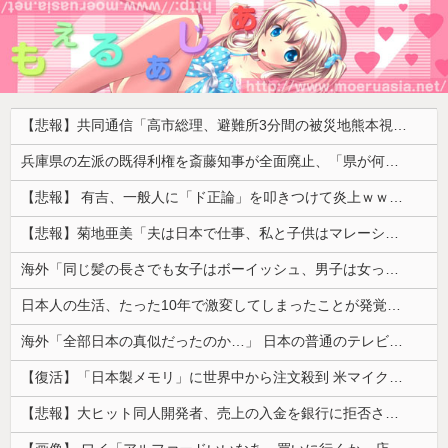
【悲報】共同通信「高市総理、避難所3分間の被災地熊本視察動画に批判！」 → 内閣報道官「避難所視察は51分間！大変な状況の中で、1時間近く受け入れていただき、感謝！」
兵庫県の左派の既得利権を斎藤知事が全面廃止、「県が何をするねん？」と存在意義そのものが不明で……
【悲報】 有吉、一般人に「ド正論」を叩きつけて炎上ｗｗｗｗｗｗｗｗ
【悲報】菊地亜美「夫は日本で仕事、私と子供はマレーシア、夫は毎月会いに来る」←これどう思う？
海外「同じ髪の長さでも女子はボーイッシュ、男子は女っぽい扱いになる」呼び名が逆転する境界線あるある…？
日本人の生活、たった10年で激変してしまったことが発覚・・・
海外「全部日本の真似だったのか…」 日本の普通のテレビ番組が最新SNSの数十年先を行っていたと話題に
【復活】「日本製メモリ」に世界中から注文殺到 米マイクロンが１兆５０００億円を表明
【悲報】大ヒット同人開発者、売上の入金を銀行に拒否され受け取れず、多額の納税義務だけが残るｗｗｗｗｗ