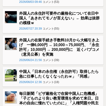
2026/08/03 09:46
コメント(53)
外国人の永住許可要件の厳格化について在日中
国人「あきれてモノが言えない」← 効果は抜群
の模様ｗ
2026/07/27 20:39
コメント(55)
外国人の在留手続き手数料10月から大幅引き上
げ 一律6,000円 → 10,000～75,000円、「永住
許可」10,000円 → 200,000円に 近くパブコメ
（意見公募）を実施
2026/06/24 21:56
コメント(39)
中国人「日本の永住権（永住許可）取得したら
急に仕事したくなくなったわｗ」「同感」
2026/06/24 12:36
コメント(18)
毎日新聞「ビザ厳格化で在留中国人に危機感」
「子どものより良い教育環境を求めて来日。日
本の自由に憧れていたのに」「人権問題や民主