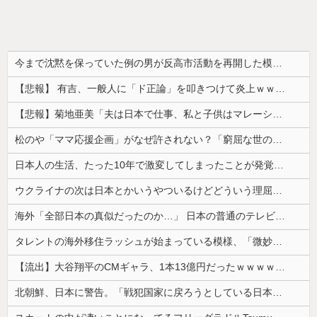
今まで沈黙を保っていた例の男が反高市活動を再開した模様、財務省を手を組んでの返り咲きが狙いか？
【悲報】 有吉、一般人に「ド正論」を叩きつけて炎上ｗｗｗｗｗｗｗｗ
【悲報】菊地亜美「夫は日本で仕事、私と子供はマレーシア、夫は毎月会いに来る」←これどう思う？
松のや「ママ応援企画」がなぜ許されない？「窮屈な世の中」に住む不幸、「尊重し合える社会」は遠ざかる一方
日本人の生活、たった10年で激変してしまったことが発覚・・・
ウクライナの次は日本とかいうやついるけどどういう理屈なの？
海外「全部日本の真似だったのか…」 日本の普通のテレビ番組が最新SNSの数十年先を行っていたと話題に
タレントの海外移住ラッシュが始まっている模様、「微妙な人ばっかで憧れない」と指摘する声も・・
【流出】大谷翔平のCMギャラ、1本13億円だったｗｗｗｗｗｗｗｗｗ
北朝鮮、日本に警告。「戦犯国家に戻ろうとしている日本に軍事的選択肢を検討」