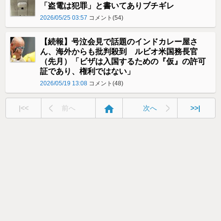
「盗電は犯罪」と書いてありブチギレ
2026/05/25 03:57
コメント(54)
【続報】号泣会見で話題のインドカレー屋さ
ん、海外からも批判殺到 ルビオ米国務長官
（先月）「ビザは入国するための『仮』の許可
証であり、権利ではない」
2026/05/19 13:08
コメント(48)
home
|<<
前へ
次へ
>>|