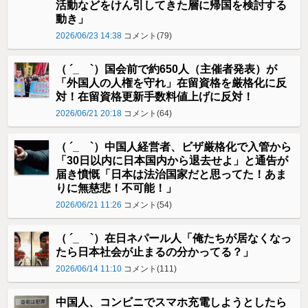
活動などをけん引してきた層に帰国を検討する
動き」
2026/06/23 14:38
コメント(79)
（ ´_ゝ`）国会前で約650人（主催者発表）が
「外国人の人権を守れ」在留資格を厳格化に反
対！在留資格更新手数料値上げに反対！
2026/06/21 20:18
コメント(64)
（ ´_ゝ`）中国人経営者、ビザ厳格化で入管から
「30日以内に日本国内から退去せよ」と通告が
届き憤慨「日本は法治国家だと思ってた！あま
りに無慈悲！不可能！」
2026/06/21 11:26
コメント(54)
（ ´_ゝ`）在日ネパール人「俺たちが居なくなっ
たら日本社会が止まるの分かってる？」
2026/06/14 11:10
コメント(111)
中国人、コンビニでスマホ充電しようとしたら