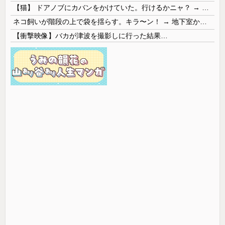
【猫】 ドアノブにカバンをかけていた。行けるかニャ？ → 猫はこうなります…
ネコ飼いが階段の上で袋を揺らす。キラ〜ン！ → 地下室からヤツが現れる…
【衝撃映像】バカが津波を撮影しに行った結果…