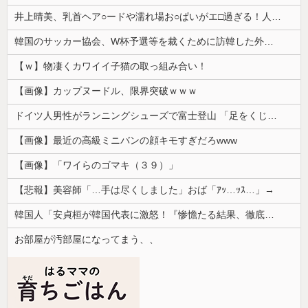
井上晴美、乳首ヘア○ードや濡れ場お○ぱいがエ□過ぎる！人生最後のラスト写真集、最高！！
韓国のサッカー協会、W杯予選等を裁くために訪韓した外国人審判を「性接待」していた……大して強くもないチームが潤沢な予算を持ってりゃそうなるわな
【ｗ】物凄くカワイイ子猫の取っ組み合い！
【画像】カップヌードル、限界突破ｗｗｗ
ドイツ人男性がランニングシューズで富士登山 「足をくじいて動けない」
【画像】最近の高級ミニバンの顔キモすぎだろwww
【画像】「ワイらのゴマキ（３９）」
【悲報】美容師「…手は尽くしました」おば「ｱｯ…ｯｽ…」→
韓国人「安貞桓が韓国代表に激怒！『惨憺たる結果、徹底的な刷新が必要だ』と監督や協会を痛烈批判」
お部屋が汚部屋になってまう、、