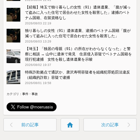
【続報】埼玉で独り暮らしの女性（91）遺体遺棄、「腹が減っ
て盗みに入った住宅で居合わせた女性を殺害した」逮捕のベト
ナム国籍、在留資格なし
2026/08/03 22:19
独り暮らしの女性（91）遺体遺棄、逮捕のベトナム国籍「腹が
減って盗みに入った住宅で居合わせた女性を殺害した」
2026/08/03 13:29
【埼玉】「独居の母親（91）の所在がわからなくなった」と警
察に相談 → 山中に遺体で発見 住居侵入容疑でベトナム国籍を
現行犯逮捕 女性を殺し遺体遺棄を示唆
2026/08/02 19:37
特殊詐欺拠点で通訳か、唐沢寿明容疑者を組織犯罪処罰法違反
（組織的詐欺）容疑で逮捕
2026/08/01 19:58
カテゴリ：
事件・事故
home
前の記事
次の記事