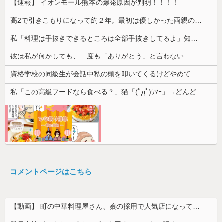
【速報】 イオンモール熊本の爆発原因が判明！！！！
高2で引きこもりになって約２年。最初は優しかった両親の態度がキツくなって...
私「料理は手抜きできるところは全部手抜きしてるよ」知人「それはダメでしょ」→勝手な説教にうんざりして…
彼は私が何かしても、一度も「ありがとう」と言わない
資格学校の同級生が会話中私の頭を叩いてくるけどやめてほしい
私「この高級フードなら食べる？」猫「(ﾟдﾟ)ｳﾏｰ」→どんどん高いエサに替えていった結果、最後は何も食べなくなって…
コメントページはこちら
【動画】 町の中華料理屋さん、娘の採用で人気店になってしまう