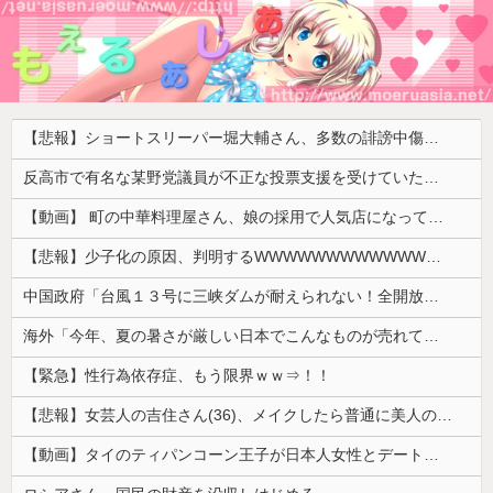
【悲報】ショートスリーパー堀大輔さん、多数の誹謗中傷で涙が止まらなくなってしまう動画がネットで話題に → ………
反高市で有名な某野党議員が不正な投票支援を受けていた過去が発掘、「説明責任があるのでは？」と揶揄されており……
【動画】 町の中華料理屋さん、娘の採用で人気店になってしまう
【悲報】少子化の原因、判明するWWWWWWWWWWWWWWWW
中国政府「台風１３号に三峡ダムが耐えられない！全開放流しろ！」⇒ 下流域の街が壊滅状態ｗｗｗｗｗ
海外「今年、夏の暑さが厳しい日本でこんなものが売れてるらしい！ｗ」外国人が驚いた日本の商品とは・・・？【海外の反応】
【緊急】性行為依存症、もう限界ｗｗ⇒！！
【悲報】女芸人の吉住さん(36)、メイクしたら普通に美人の部類だったと判明
【動画】タイのティパンコーン王子が日本人女性とデートか？