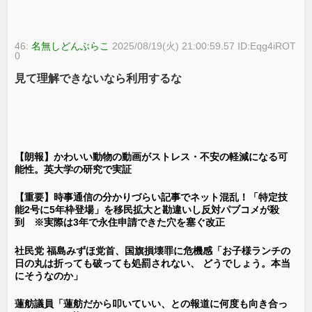
46:
名無しどんぶらこ
2025/08/19(火) 21:00:59.57 ID:Eqg4iROT
0
見て理解できないなら利用するな
【朗報】かわいい動物の動画がストレス・不安の軽減になる可
能性。英大学の研究で実証
【重要】時事通信の分かりづらい記事でネット混乱！「特定技
能2号に5年枠登場」を移民拡大と勘違いし反対パブコメが殺
到 ※実際は3年で永住申請できた穴を塞ぐ改正
社民党 福島みずほ党首、国旗損壊罪に危機感「お子様ランチの
日の丸は折っても破っても処罰されない、 どうでしょう。本当
にそうなのか」
蓮舫議員「蓮舫だから叩いていい、との報道に何度も向き合っ