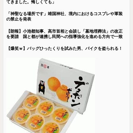
てきました。悔しくても」
「神聖なる場所です」靖国神社、境内におけるコスプレや軍装
の禁止を発表
【朗報】小池都知事、高市首相と会談し「墓地埋葬法」の改正
を要請 国と都が連携し民間への指導強化を進める方向で一致
【爆笑ｗ】バッグひったくりを試みた男、バイクを盗られる！