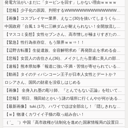
発電方法がいまだに「タービンを回す」しかない理由ｗｗｗｗ
【悲報】少子化の原因、判明するWWWWWWWWWWWWWWWW
【画像】コスプレイヤー業界、えなこ(30)を抜いてしまうくらい人気の2...
中国政府「台風１３号に三峡ダムが耐えられない！全開放流しろ！」⇒ 下流...
【マスコミ妄想】女性セブンさん、高市憎しが極まりすぎたのか、過去一級の...
【緊急】性行為依存症、もう限界ｗｗ⇒！！
【辺野古転覆】生徒遺族、全容解明求め「再発防止を求める会」設立
【悲報】女芸人の吉住さん(36)、メイクしたら普通に美人の部類だったと...
【速報】熊本県知事「報道に強い不満・苦情が寄せられている」→TBSの報...
【動画】タイのティパンコーン王子が日本人女性とデートか？
ロシアさん、国民の財産を没収しはじめる
【画像】 全身入れ墨の彫り師、『とんでもない正論』を吐いて30万再生さ...
【悲報】 明日、飛田給とかいう謎の場所に行くんやが何があるんや????...
【最新画像】 tuki.(17)、ハワイでほぼ全部出し！「隠しきれない...
【ｗ】物凄くカワイイ子猫の取っ組み合い！
（ ´_ゝ`）中国「高市政権が法制化を進めた国家情報局の設置日が7月3...