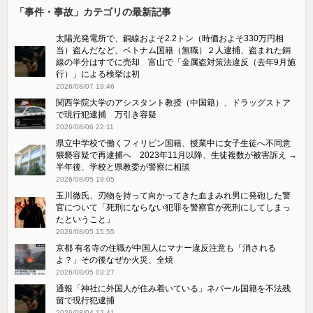
「事件・事故」カテゴリの最新記事
太陽光発電所で、銅線およそ2.2トン（時価およそ330万円相
当）盗んだなど、ベトナム国籍（無職）２人逮捕、盗まれた銅
線の半分はすでに売却 富山で「金属盗対策法違反（去年9月施
行）」による検挙は初
2026/08/07 19:46
関西学院大学のアシスタント教授（中国籍）、ドラッグストア
で現行犯逮捕 万引き容疑
2026/08/06 22:11
県立中学校で働くフィリピン国籍、授業中に女子生徒へ不同意
猥褻容疑で再逮捕へ 2023年11月以降、生徒複数が被害訴え →
半年後、学校と県教委が警察に相談
2026/08/05 19:05
玉川徹氏、刃物を持って向かってきた血まみれ男に発砲した警
官について「死刑にならない犯罪を警察官が死刑にしてしまっ
たということ」
2026/08/05 15:55
京都 有名寺の住職が中国人にマナー違反注意も「消される
よ？」その後なぜか火災、全焼
2026/08/05 03:27
通報「神社に外国人が住み着いている」ネパール国籍を不法残
留で現行犯逮捕
2026/08/04 12:41