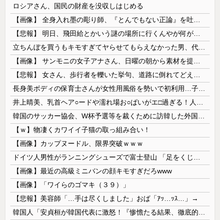
ロシアさん、国民の財産を没収しはじめる
【画像】 全身入れ墨の彫り師、『とんでもない正論』を吐いて30万再生されてしまうｗｗｗｗｗｗｗ
【悲報】 明日、飛田給とかいう謎の場所に行くんやが何があるんや????・・・・・・・・・
立ちんぼを買うもキモすぎてヤらせてもらえなかった男、代わりの足コキでまさかの大量身寸米青ｗｗｗ
【画像】 サンモニの女子アナさん、日曜の朝から素材を提供してしまう
【悲報】 女さん、歩行者を轢いた挙句、道路に倒れてどえらいことになってしまうw w w w w w w
長身美ボディの保育士さんが女性用風俗を勢いで初利用…子供に絶対見せられないメスの顔でイキまくり。
井上晴美、乳首ヘア○ードや濡れ場お○ぱいがエ□過ぎる！人生最後のラスト写真集、最高！！
韓国のサッカー協会、W杯予選等を裁くために訪韓した外国人審判を「性接待」していた……大して強くもないチームが潤沢な予算を持ってりゃそうなるわな
【ｗ】物凄くカワイイ子猫の取っ組み合い！
【画像】カップヌードル、限界突破ｗｗｗ
ドイツ人男性がランニングシューズで富士登山 「足をくじいて動けない」
【画像】最近の高級ミニバンの顔キモすぎだろwww
【画像】「ワイらのゴマキ（３９）」
【悲報】美容師「…手は尽くしました」おば「ｱｯ…ｯｽ…」→
韓国人「安貞桓が韓国代表に激怒！『惨憺たる結果、徹底的な刷新が必要だ』と監督や協会を痛烈批判」