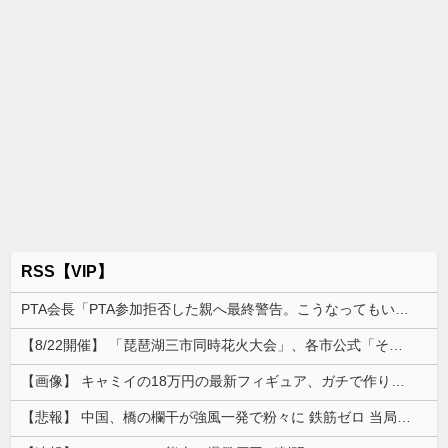
RSS【VIP】
PTA会長「PTA参加拒否した親へ最終警告。こうなってもいい？」
【8/22開催】 「琵琶湖三市同時花火大会」、各市公式「そんな花火大会は存在しない」→ 高価チケットを購入した人達がSNS阿鼻叫喚
【画像】 キャミイの18万円の最新フィギュア、ガチで作り込みがエグすぎる
【悲報】 中国、橋の欄干が強風一発で粉々に 鉄筋ゼロ 当局「接着剤でくっつけただけ」「正常で、品質問題はない」