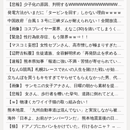
【悲報】少子化の原因、判明するWWWWWWWWWWWWWWWW
発電方法がいまだに「タービンを回す」しかない理由ｗｗｗｗ
中国政府「台風１３号に三峡ダムが耐えられない！全開放流しろ！」⇒ 下流域の街が壊滅状態ｗｗｗｗｗ
【画像】コスプレイヤー業界、えなこ(30)を抜いてしまうくらい人気の22歳の美少女が可愛すぎる
【緊急】性行為依存症、もう限界ｗｗ⇒！！
【マスコミ妄想】女性セブンさん、高市憎しが極まりすぎたのか、過去一級の低俗な「支持率下げてやる」記事を配信してしまう 想像の10倍低俗
【辺野古転覆】生徒遺族、全容解明求め「再発防止を求める会」設立
【速報】熊本県知事「報道に強い不満・苦情が寄せられている」→TBSの報道特集がまさにそれな件
【なんG競馬】札幌2レースでわいの人生を賭けた戦いが始まる…
立ちんぼを買うもキモすぎてヤらせてもらえなかった男、代わりの足コキでまさかの大量身寸米青ｗｗｗ
【画像】 サンモニの女子アナさん、日曜の朝から素材を提供してしまう
【悲報】 女さん、歩行者を轢いた挙句、道路に倒れてどえらいことになってしまうw w w w w w w
【ｗ】物凄くカワイイ子猫の取っ組み合い！
熊本地震、「九州自動車道は混んでない」と実況しながら被災地へ向かう有名アナなどに批判殺到 全国紙記者「最新の状況をいち早く伝えることは報道機関としての責務」「情報を取り上げることには大きな意義がある」
海外「日本よ、お前がナンバーワンだ」 熊本地震直後の日本の対応のスピードに世界が衝撃
【猫】 ドアノブにカバンをかけていた。行けるかニャ？ → 猫はこうなります…