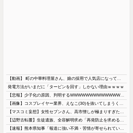
【動画】 町の中華料理屋さん、娘の採用で人気店になってしまう
発電方法がいまだに「タービンを回す」しかない理由ｗｗｗｗ
【悲報】少子化の原因、判明するWWWWWWWWWWWWWWWW
【画像】コスプレイヤー業界、えなこ(30)を抜いてしまうくらい人気の22歳の美少女が可愛すぎる
【マスコミ妄想】女性セブンさん、高市憎しが極まりすぎたのか、過去一級の低俗な「支持率下げてやる」記事を配信してしまう 想像の10倍低俗
【辺野古転覆】生徒遺族、全容解明求め「再発防止を求める会」設立
【速報】熊本県知事「報道に強い不満・苦情が寄せられている」→TBSの報道特集がまさにそれな件