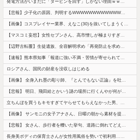
発電方法がいまだに「タービンを回す」しかない理由ｗｗｗｗ
【悲報】少子化の原因、判明するWWWWWWWWWWWWWWWW
【画像】コスプレイヤー業界、えなこ(30)を抜いてしまうくらい人気の22歳の美少女が可愛すぎる
【マスコミ妄想】女性セブンさん、高市憎しが極まりすぎたのか、過去一級の低俗な「支持率下げてやる」記事を配信してしまう 想像の10倍低俗
【辺野古転覆】生徒遺族、全容解明求め「再発防止を求める会」設立
【速報】熊本県知事「報道に強い不満・苦情が寄せられている」→TBSの報道特集がまさにそれな件
ロシアさん、国民の財産を没収しはじめる
【画像】 全身入れ墨の彫り師、『とんでもない正論』を吐いて30万再生されてしまうｗｗｗｗｗｗｗ
【悲報】 明日、飛田給とかいう謎の場所に行くんやが何があるんや????・・・・・・・・・
立ちんぼを買うもキモすぎてヤらせてもらえなかった男、代わりの足コキでまさかの大量身寸米青ｗｗｗ
【画像】 サンモニの女子アナさん、日曜の朝から素材を提供してしまう
【悲報】 女さん、歩行者を轢いた挙句、道路に倒れてどえらいことになってしまうw w w w w w w
長身美ボディの保育士さんが女性用風俗を勢いで初利用…子供に絶対見せられないメスの顔でイキまくり。