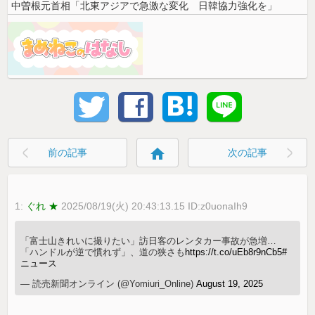
中曽根元首相「北東アジアで急激な変化 日韓協力強化を」
home
前の記事
次の記事
1:
ぐれ ★
2025/08/19(火) 20:43:13.15 ID:z0uonaIh9
「富士山きれいに撮りたい」訪日客のレンタカー事故が急増…
「ハンドルが逆で慣れず」、道の狭さも
https://t.co/uEb8r9nCb5
#
ニュース
— 読売新聞オンライン (@Yomiuri_Online)
August 19, 2025