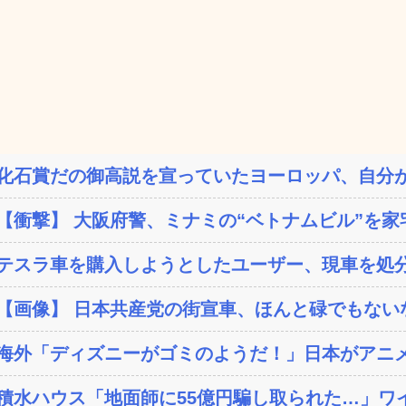
化石賞だの御高説を宣っていたヨーロッパ、自分が
【衝撃】 大阪府警、ミナミの“ベトナムビル”を家宅
テスラ車を購入しようとしたユーザー、現車を処分
【画像】 日本共産党の街宣車、ほんと碌でもない
海外「ディズニーがゴミのようだ！」日本がアニメ化
積水ハウス「地面師に55億円騙し取られた…」ワイ