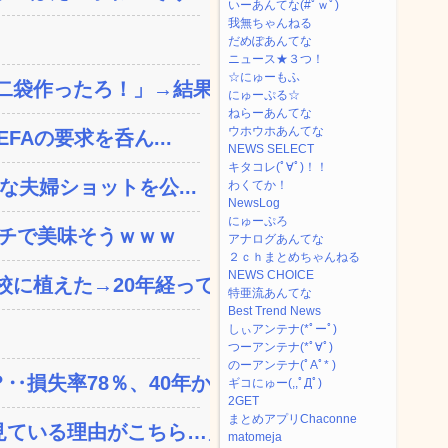
いーあんてな(#ﾟｗﾟ)
我無ちゃんねる
だめぽあんてな
ニュース★３つ！
☆にゅーもふ
袋作ったろ！」→結果ｗ...
にゅーぷる☆
ねらーあんてな
ウホウホあんてな
FAの要求を呑ん...
NEWS SELECT
キタコレ(ﾟ∀ﾟ)！！
な夫婦ショットを公...
わくてか！
NewsLog
にゅーぷろ
ガチで美味そうｗｗｗ
アナログあんてな
２ｃｈまとめちゃんねる
NEWS CHOICE
植えた→20年経って...
特亜流あんてな
Best Trend News
しぃアンテナ(*ﾟーﾟ)
つーアンテナ(*ﾟ∀ﾟ)
のーアンテナ(ﾟAﾟ* )
失率78％、40年か...
ギコにゅー(,,ﾟДﾟ)
2GET
まとめアプリChaconne
ている理由がこちら…」→...
matomeja