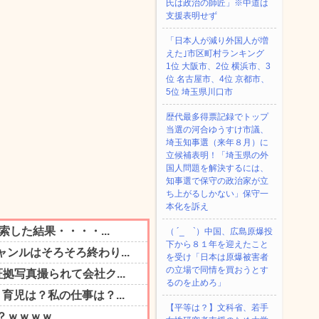
氏は政治の師匠」※中道は
支援表明せず
「日本人が減り外国人が増
えた｣市区町村ランキング
1位 大阪市、2位 横浜市、3
位 名古屋市、4位 京都市、
5位 埼玉県川口市
歴代最多得票記録でトップ
当選の河合ゆうすけ市議、
埼玉知事選（来年８月）に
立候補表明！「埼玉県の外
国人問題を解決するには、
知事選で保守の政治家が立
ち上がるしかない」保守一
本化を訴え
（ ´_ゝ`）中国、広島原爆投
下から８１年を迎えたこと
を受け「日本は原爆被害者
の立場で同情を買おうとす
るのを止めろ」
【平等は？】文科省、若手