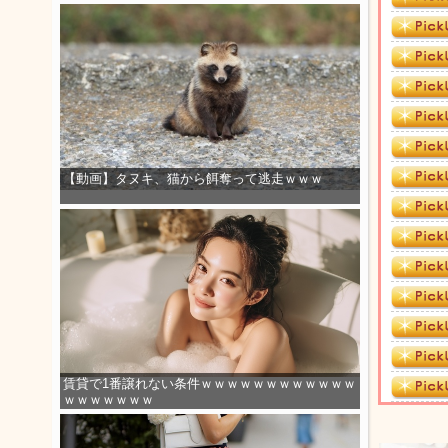
【動画】タヌキ、猫から餌奪って逃走ｗｗｗ
賃貸で1番譲れない条件ｗｗｗｗｗｗｗｗｗｗｗｗ
ｗｗｗｗｗｗｗ