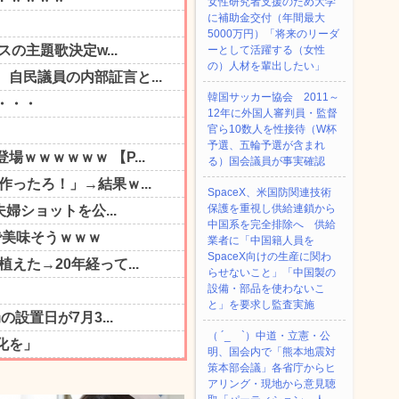
女性研究者支援のため大学
に補助金交付（年間最大
5000万円）「将来のリーダ
ーとして活躍する（女性
の）人材を輩出したい」
韓国サッカー協会 2011～
12年に外国人審判員・監督
官ら10数人を性接待（W杯
予選、五輪予選が含まれ
る）国会議員が事実確認
SpaceX、米国防関連技術
保護を重視し供給連鎖から
中国系を完全排除へ 供給
業者に「中国籍人員を
SpaceX向けの生産に関わ
らせないこと」「中国製の
設備・部品を使わないこ
と」を要求し監査実施
（ ´_ゝ`）中道・立憲・公
明、国会内で「熊本地震対
策本部会議」各省庁からヒ
アリング・現地から意見聴