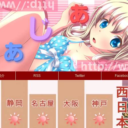
紹介
RSS
Twitter
Facebo