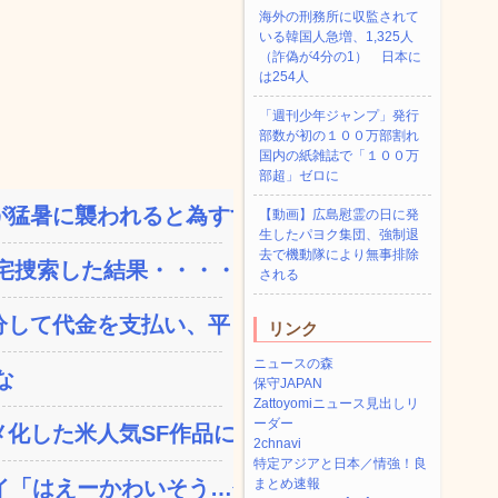
海外の刑務所に収監されて
いる韓国人急増、1,325人
（詐偽が4分の1） 日本に
は254人
「週刊少年ジャンプ」発行
部数が初の１００万部割れ
国内の紙雑誌で「１００万
部超」ゼロに
猛暑に襲われると為すすべ...
【動画】広島慰霊の日に発
生したパヨク集団、強制退
去で機動隊により無事排除
捜索した結果・・・・...
される
して代金を支払い、平日の...
リンク
ニュースの森
な
保守JAPAN
Zattoyomiニュース見出しリ
ーダー
した米人気SF作品に絶...
2chnavi
特定アジアと日本／情強！良
「はえーかわいそう…会...
まとめ速報