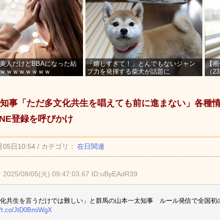
美人だけどBBAになった結
「嬉しすぎて！」とんでもないジャン
【画
ｗｗｗｗｗｗｗｗ
プ力を発揮する柴犬が話題に
（2
を募
知事「ただ多文化共生を唱えても前に進まない」各種
INE登録を呼びかけ
月05日10:54 / カテゴリ：
在日関連
★
2025/08/05(火) 09:47:03.67 ID:uByEAdR39
化共生を言うだけでは難しい」と群馬の山本一太知事 ルール発信で全国初
//t.co/JtD0BmiWgX