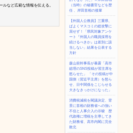
ルールなど広範な情報を伝える。
（当時）の秘書官などを歴
任 、岸田首相の後輩
【外国人公務員】三重県、
ぱよくマスコミの総攻撃に
屈せず！「県民対象アンケ
ート『外国人の職員採用を
続けるべきか』は差別に該
当しない」結果を公表する
方針
森山前幹事長が暴露「高市
総理のSNS投稿が習主席を
怒らせた」 「その投稿が中
国側（習近平主席）を怒ら
せ、日中関係をこじらせる
大きなきっかけになった」
消費税減税を閣議決定、背
景に首相の財務省への強い
不信と人事介入の示唆 歴
代政権に増税を主導してき
た財務省、高市内閣に完全
敗北