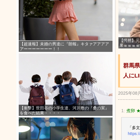
【愕然】元
【超速報】未婚の男達に『朗報』キタァアアアア
果ｗｗｗｗ
アーーーーーーー！！
群馬県
人にL
2025年08
【衝撃】世田谷の小学生達、河川敷の『桑の実』
1:
煮卵 
を食べた結果・・・・
「多文
https: