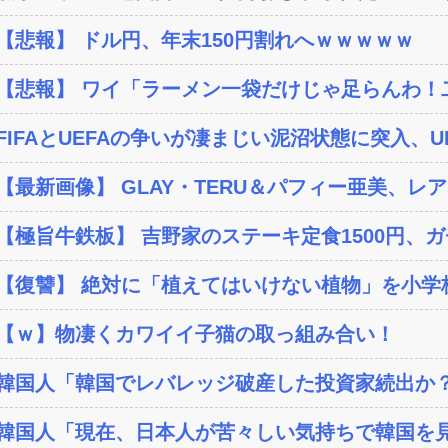
【悲報】 ドル円、年末150円割れへｗｗｗｗｗ
【悲報】 ワイ「ラーメン一袋だけじゃ足らんわ！二
FIFAとUEFAの争いが凄まじい泥沼状態に突入、UE
【最新画像】 GLAY・TERU＆パフィー亜美、レア
【極旨牛鉄板】 吉野家のステーキ定食1500円、
【復讐】 絶対に「植えてはいけない植物」を小学校に
【ｗ】物凄くカワイイ子猫の取っ組み合い！
韓国人「韓国でレバレッジ破産した投資家続出か？‥損
韓国人「現在、日本人が苦々しい気持ちで韓国を見