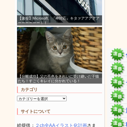
【速報】Microsoft、『神対応』キタァアアアアア
ーーーーーー！！
【分離成功】父の毛色をきれいに受け継いだ子猫
たち！すごくキレイに分かれている！
カテゴリ
サイトについて
絵提供：
２ch全AAイラスト化計画
さま