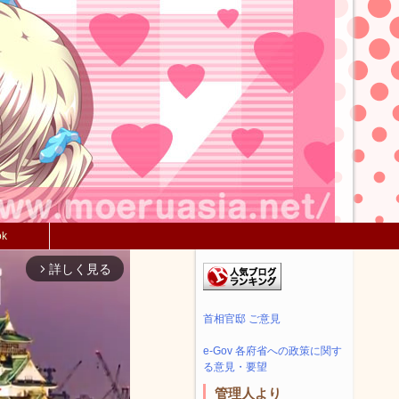
ok
詳しく見る
arrow_forward_ios
首相官邸 ご意見
e-Gov 各府省への政策に関す
る意見・要望
管理人より