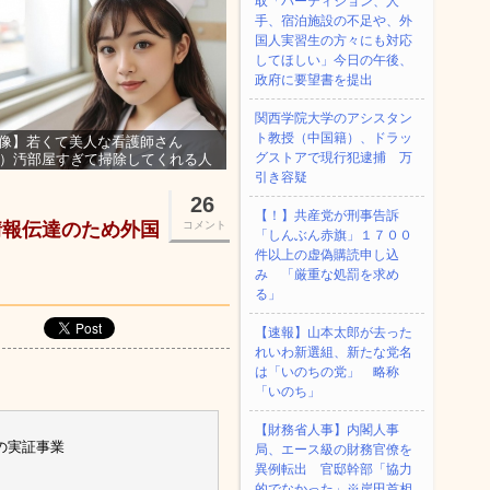
取「パーティション、人
手、宿泊施設の不足や、外
国人実習生の方々にも対応
してほしい」今日の午後、
政府に要望書を提出
関西学院大学のアシスタン
ト教授（中国籍）、ドラッ
像】若くて美人な看護師さん
グストアで現行犯逮捕 万
3）汚部屋すぎて掃除してくれる人
集ｗｗｗ
引き容疑
26
【！】共産党が刑事告訴
情報伝達のため外国
コメント
「しんぶん赤旗」１７００
件以上の虚偽購読申し込
み 「厳重な処罰を求め
る」
【速報】山本太郎が去った
れいわ新選組、新たな党名
は「いのちの党」 略称
「いのち」
【財務省人事】内閣人事
の実証事業
局、エース級の財務官僚を
異例転出 官邸幹部「協力
的でなかった」※岸田首相