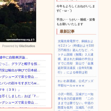
今年もよろしくおねがいしま
す(´・ω・`)
手洗い・うがい・睡眠・栄養
もお願いいたします
最新記事
太陽光発電所で、銅線およ
そ2.2トン（時価およそ330
Powered by 
GliaStudios
万円相当）盗んだなど、ベ
トナム国籍（無職）２人逮
捕、盗まれた銅線の半分は
Mute
すでに売却 富山で「金属
盗対策法違反（去年9月施
行）」による検挙は初
れいわ新選組、公式グッズ
半額セールｗｗｗｗ
小沢一郎氏、玉城デニー知
事を全力応援表明 「この
ままでは勝てない」中道の
態度を批判 玉城氏「小沢