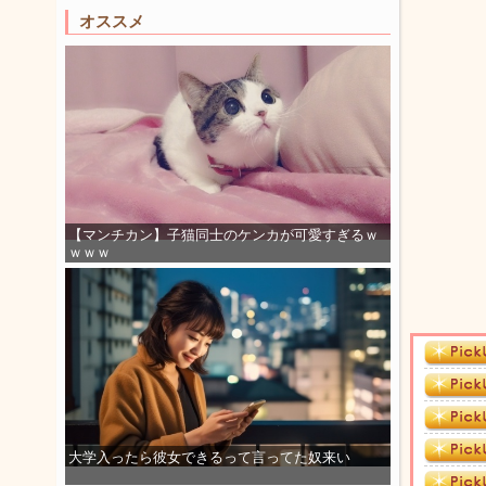
オススメ
【マンチカン】子猫同士のケンカが可愛すぎるｗ
ｗｗｗ
大学入ったら彼女できるって言ってた奴来い