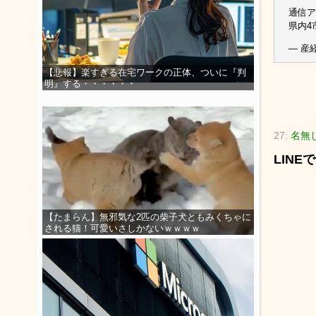
通信ア
県内4
— 産経
【悲報】楽すぎる在宅ワークの正体、ついに『判
明』する・・・・・・
27:
名無
LIN
【たまらん】無邪気な2匹の柴子犬ともみくちゃに
される猫！可愛いさしかないｗｗｗｗ