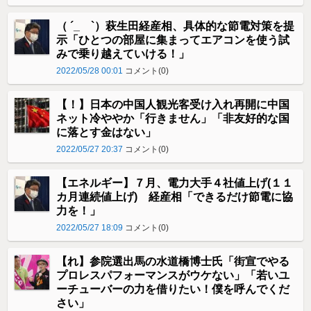
（ ´_ゝ`）萩生田経産相、具体的な節電対策を提
示「ひとつの部屋に集まってエアコンを使う試
みで乗り越えていける！」
2022/05/28 00:01
コメント(0)
【！】日本の中国人観光客受け入れ再開に中国
ネット冷ややか「行きません」「非友好的な国
に落とす金はない」
2022/05/27 20:37
コメント(0)
【エネルギー】７月、電力大手４社値上げ(１１
カ月連続値上げ) 経産相「できるだけ節電に協
力を！」
2022/05/27 18:09
コメント(0)
【れ】参院選出馬の水道橋博士氏「街宣でやる
プロレスパフォーマンスがウケない」「若いユ
ーチューバーの力を借りたい！僕を呼んでくだ
さい」