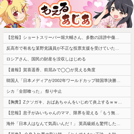
【悲報】ショートスリーパー堀大輔さん、多数の誹謗中傷で涙が止まらなくなってしまう動画がネットで話題に → ………
反高市で有名な某野党議員が不正な投票支援を受けていた過去が発掘、「説明責任があるのでは？」と揶揄されており……
ロシアさん、国民の財産を没収しはじめる
【速報】賀喜遥香、前屈みで◯◯が見える角度
韓国人「日本メディアが2002年ワールドカップ韓国準決勝も調査すべきと主張！」→「英国メディアも一斉に指摘‥」
シカ「全部喰った」 祭り中止
【胸糞】Zクソガキ、おばあちゃんをいじめて炎上するｗｗｗｗ
【悲報】息子がみいちゃんのママ、限界を迎える「もう無理。普通の家庭を築きたい。普通の子育てをしたい。」
海外「日本人はなんて気高いんだ！」 英高級紙も驚愕した極限の中の日本人の姿に世界が衝撃