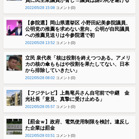
員に民主衆議員が脅し→議員は謎の死を遂げる
2022/05/28 15:08
コメント(0)
【参院選】岡山県選挙区 小野田紀美参院議員、
公明党の推薦を求めない意向。公明が自民議員
への推薦見送りは今参院選で初
2022/05/28 13:52
コメント(0)
立民 泉代表「核は役割を終えつつある。アメリ
カの核の傘ももはや役割を果たしてない、日本
から排除していきたい」
2022/05/28 08:02
コメント(0)
【フジテレビ】上島竜兵さん自宅前で中継 金
光社長「意見、真摯に受け止める」
2022/05/28 05:57
コメント(0)
【罰金ｗ】政府、電気使用制限を検討。違反し
た企業は罰金
2022/05/28 03:51
コメント(0)