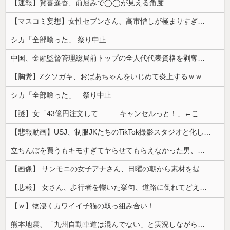
【速報】賀喜遥香、前屈みで◯◯が見える角度
【マスコミ妄想】女性セブンさん、高市憎しが極まりすぎたのか、過去一級の低俗な「支持率下げてやる」記事を配信してしまう 想像の10倍低俗
シカ「全部喰った」 祭り中止
中国、金融監督管理総局前トップの全人代代表資格を剥奪…重大な規律違反で！
【胸糞】Zクソガキ、おばあちゃんをいじめて炎上するｗｗｗｗ
シカ「全部喰った」 祭り中止
【謎】女「43億円注文して………キャンセルっと！」←こいつの目的
【悲報動画】USJ、制服JKたちのTikTok撮影スタジオと化してしまいシュールすぎる光景が広がるｗｗｗ 【Pickup08083030】
立ちんぼを買うもキモすぎてヤらせてもらえなかった男、代わりの足コキでまさかの大量身寸米青ｗｗｗ
【画像】 サンモニの女子アナさん、日曜の朝から素材を提供してしまう
【悲報】 女さん、歩行者を轢いた挙句、道路に倒れてどえらいことになってしまうw w w w w w w
【ｗ】物凄くカワイイ子猫の取っ組み合い！
熊本地震、「九州自動車道は混んでない」と実況しながら被災地へ向かう有名アナなどに批判殺到 全国紙記者「最新の状況をいち早く伝えることは報道機関としての責務」「情報を取り上げることには大きな意義がある」