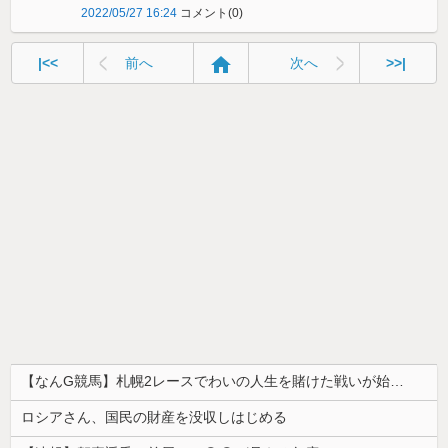
2022/05/27 16:24
コメント(0)
home
|<<
前へ
次へ
>>|
【なんG競馬】札幌2レースでわいの人生を賭けた戦いが始まる…
ロシアさん、国民の財産を没収しはじめる