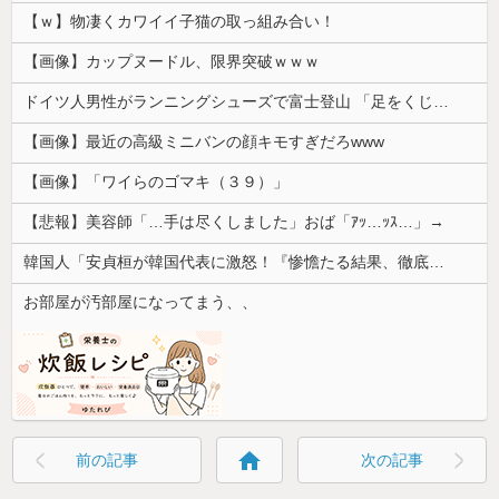
【ｗ】物凄くカワイイ子猫の取っ組み合い！
【画像】カップヌードル、限界突破ｗｗｗ
ドイツ人男性がランニングシューズで富士登山 「足をくじいて動けない」
【画像】最近の高級ミニバンの顔キモすぎだろwww
【画像】「ワイらのゴマキ（３９）」
【悲報】美容師「…手は尽くしました」おば「ｱｯ…ｯｽ…」→
韓国人「安貞桓が韓国代表に激怒！『惨憺たる結果、徹底的な刷新が必要だ』と監督や協会を痛烈批判」
お部屋が汚部屋になってまう、、
home
前の記事
次の記事