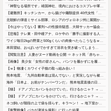
「神聖なる場所です」靖国神社、境内におけるコスプレや軍装の禁止を発表
【避難所】キッチンカー、から揚げや麺類提供 40代女性「最高、パン中心の生活には飽き飽きしていて、野菜不足も感じていた」→時事通信タイトル「パン...
北朝鮮の弾道ミサイル部隊、ロシアのヴォロネジ州に展開か…北朝鮮は本質的にウクライナと戦争状態に！
【今はやってない】審判への性接待疑惑…大韓サッカー協会が声明「現在は一切発生していない」
【悲報】テレ東・田中瞳アナ、ロケ中の「勝手に撮影する人」に苦言「面識のない方にカメラを向けられるのは恐怖」
ワイジ毎日2kgの野菜と500gくらいの肉食べたらこうなるｗｗｗ
本田望結、お○ぱいがでかすぎて浴衣を突き破ってしまう…
【閲覧注意】 人妻がヌード動画を公開 ⇒ ネット民「赤ちゃんに絶対に母乳を上げないで！」（衝撃動画）
【画像】 美少女「女性の皆さんへ。パンツを履かずにを履いてみてください」
【ｗ】物凄くカワイイ子猫の取っ組み合い！
熊本地震、「九州自動車道は混んでない」と実況しながら被災地へ向かう有名アナなどに批判殺到 全国紙記者「最新の状況をいち早く伝えることは報道機関としての責務」「情報を取り上げることには大きな意義がある」
海外「日本よ、お前がナンバーワンだ」 熊本地震直後の日本の対応のスピードに世界が衝撃
【猫】 ドアノブにカバンをかけていた。行けるかニャ？ → 猫はこうなります…
【猫】 ドアノブにカバンをかけていた。行けるかニャ？ → 猫はこうなります…
ネコ飼いが階段の上で袋を揺らす。キラ〜ン！ → 地下室からヤツが現れる…
【衝撃映像】バカが津波を撮影しに行った結果…