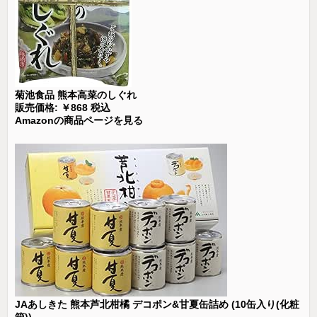
菊池食品 熊本高菜のしぐれ
販売価格: ￥868 税込
Amazonの商品ページを見る
JAあしきた 熊本芦北柑橘 デコポン&甘夏缶詰め (10缶入り(化粧
箱))