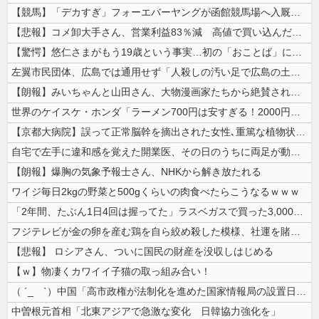
【競馬】「デカすぎ」フォーエバーヤングが函館競馬場へ入厩 573キロ ...
【悲報】コメ卸大手さん、営業利益83％減 高値で買い込んだ米が売れず「...
【驚愕】悠仁さまがもう19歳という事実…初の「おことば」にネット民驚嘆
左翼市民団体、広島では通用せず「人殺しの汚い足で広島の土を踏むな！」→...
【朗報】みいちゃんと山田さん、大物漫画家たちから絶賛されるｗｗｗｗ
世界のケイスケ・ホンダ「ラーメン700円は安すぎる！2000円にするべ...
【京都大病院】誤って正常脳幹を摘出された女性､重篤な植物状態だが意識は...
自宅で左手に違和感を覚えた開業医、その日のうちに両足が動かなくなり入院...
【朗報】爆胸の気象予報士さん、NHKから解き放たれる
ワイジ毎日2kgの野菜と500gくらいの肉食べたらこうなるｗｗｗ
「2年間、たぶん1日4回は握ってた」ラスベガスで買った3,000円のキ...
フジテレビが金の卵を産む鶏を自ら絞め殺した模様、社運を賭けたドル箱コン...
【悲報】 ロシアさん、ついに国民の財産を没収しはじめる
【ｗ】物凄くカワイイ子猫の取っ組み合い！
（ ´_ゝ`）中国「高市政権が法制化を進めた国家情報局の設置日が7月3...
中曽根元首相「北東アジアで急激な変化 日韓協力強化を」