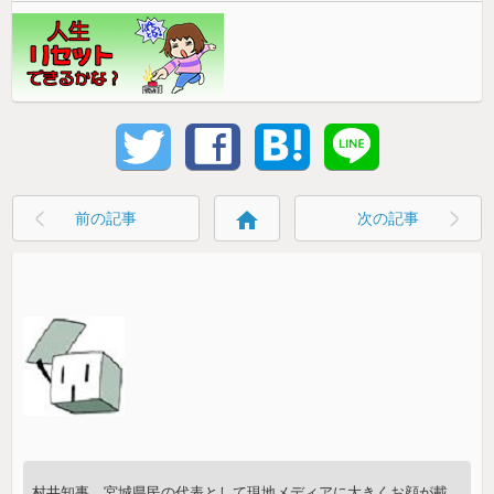
home
前の記事
次の記事
村井知事、宮城県民の代表として現地メディアに大きくお顔が載