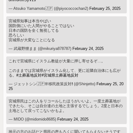
— Atsuko Yamamoto🇯🇵 (@piyococcochan2)
February 25, 2025
宮城県知事は本当やばい
国防側にいた人間がやることではない
日本の国防を全く無視してる
恐ろしい
宮城県が大変なことになる
— 武蔵野狸まま (@mikuriya878787)
February 24, 2025
これで宮城県にイスラム教徒が大量に押し寄せるぞ…。
このままでは宮城県がイスラム化して、更に近隣自治体にも広が
る。
#土葬墓地反対
#宮城県土葬墓地反対
— ジェットシン🇯🇵🌸移民政策反対❗️ (@Shinjetto)
February 25, 20
25
宮城県民はこの人をリコールしたほうがいいよ。一度土葬墓地が
できたら、そこは自分達の土地と主張するでしょう。2度と日本の
土地として戻ってこないかもよ。
— MIDO (@midomido8685)
February 24, 2025
地元の方のお話だと県民の声もろくに聞いてもらえないそうです