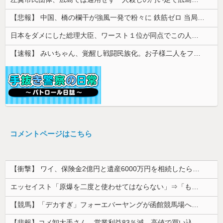
【悲報】 中国、橋の欄干が強風一発で粉々に 鉄筋ゼロ 当局「接着剤でくっつけただけ」「正常で、品質問題はない」
日本をダメにした総理大臣、ワースト１位が同点でこの人ｗｗｗｗｗｗ
【速報】 みいちゃん、覚醒し戦闘民族化。お子様二人をフルボッコにしてしまう
コメントページはこちら
【衝撃】 ワイ、保険金2億円と遺産6000万円を相続したら「こう」なった・・・
エッセイスト「原爆を二度と使わせてはならない」⇒「もちろん中国の核も非難する？」⇒「中国の核は綺麗な核！」
【競馬】「デカすぎ」フォーエバーヤングが函館競馬場へ入厩 573キロ 矢作師「もう1段パワーアップ」
【悲報】コメ卸大手さん、営業利益83％減 高値で買い込んだ米が売れず「損切り祭り」開幕へ