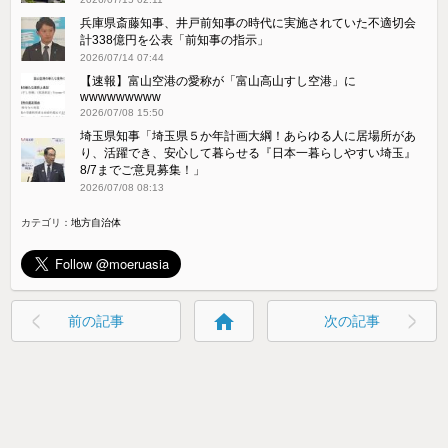
兵庫県斎藤知事、井戸前知事の時代に実施されていた不適切会
計338億円を公表「前知事の指示」
2026/07/14 07:44
【速報】富山空港の愛称が「富山高山すし空港」に
wwwwwwwww
2026/07/08 15:50
埼玉県知事「埼玉県５か年計画大綱！あらゆる人に居場所があ
り、活躍でき、安心して暮らせる『日本一暮らしやすい埼玉』
8/7までご意見募集！」
2026/07/08 08:13
カテゴリ：
地方自治体
home
前の記事
次の記事