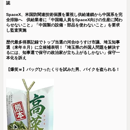
認
SpaceX、米国防関連技術保護を重視し供給連鎖から中国系を完
全排除へ 供給業者に「中国籍人員をSpaceX向けの生産に関わ
らせないこと」「中国製の設備・部品を使わないこと」を要求
し監査実施
歴代最多得票記録でトップ当選の河合ゆうすけ市議、埼玉知事
選（来年８月）に立候補表明！「埼玉県の外国人問題を解決す
るには、知事選で保守の政治家が立ち上がるしかない」保守一
本化を訴え
【爆笑ｗ】バッグひったくりを試みた男、バイクを盗られる！