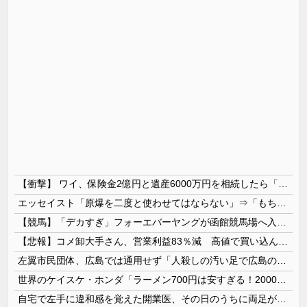
【衝撃】 ワイ、保険金2億円と遺産6000万円を相続したら「こう」なった・・・
エッセイスト「原爆を二度と使わせてはならない」⇒「もちろん中国の核も非難する？」⇒「中国の核は綺麗な核！」
【競馬】「デカすぎ」フォーエバーヤングが函館競馬場へ入厩 573キロ 矢作師「もう1段パワーアップ」
【悲報】コメ卸大手さん、営業利益83％減 高値で買い込んだ米が売れず「損切り祭り」開幕へ
左翼市民団体、広島では通用せず「人殺しの汚い足で広島の土を踏むな！」→広島県民「お前らの方が汚いんじゃ！」「ワシらが広島県民じゃ」
世界のケイスケ・ホンダ「ラーメン700円は安すぎる！2000円にするべき」
自宅で左手に違和感を覚えた開業医、その日のうちに両足が動かなくなり入院すると……