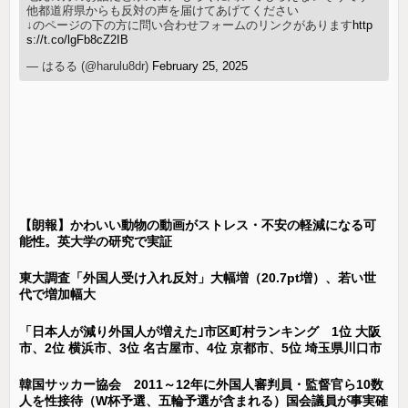
他都道府県からも反対の声を届けてあげてください
↓のページの下の方に問い合わせフォームのリンクがあります
http
s://t.co/lgFb8cZ2IB
— はるる (@harulu8dr)
February 25, 2025
【朗報】かわいい動物の動画がストレス・不安の軽減になる可
能性。英大学の研究で実証
東大調査「外国人受け入れ反対」大幅増（20.7pt増）、若い世
代で増加幅大
「日本人が減り外国人が増えた｣市区町村ランキング 1位 大阪
市、2位 横浜市、3位 名古屋市、4位 京都市、5位 埼玉県川口市
韓国サッカー協会 2011～12年に外国人審判員・監督官ら10数
人を性接待（W杯予選、五輪予選が含まれる）国会議員が事実確