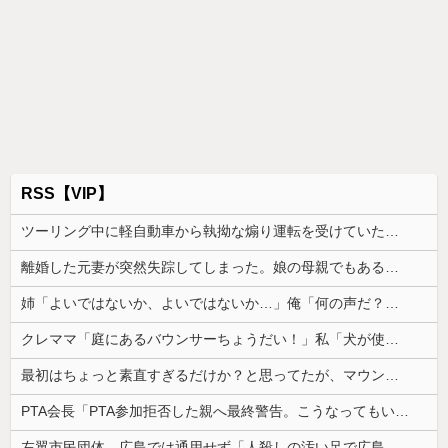
RSS【VIP】
ツーリング中に軽自動車から執拗な煽り運転を受けていた。その数分後、思わぬ結末を目撃することになり…
離婚した元妻が突然失踪してしまった。娘の母親でもある相手だから放っておけず連絡を探すことに…
姉「よいではないか、よいではないか…」俺「何の声だ？」→気になって部屋を開けたら予想外の光景が広がっていて…
クレママ「庭にあるバウンサーちょうだい！」私「犬が使ってるから無理です」→断った数日後、庭からまさかの物音が…
最初はちょっと素直すぎるだけか？と思ってたが、マウンティング癖が凄まじいと分かって切った友人がいた
PTA会長「PTA参加拒否した親へ最終警告。こうなってもいい？」
左翼市民団体、広島では通用せず「人殺しの汚い足で広島の土を踏むな！」→広島県民「お前らの方が汚いんじゃ！」「ワシらが広島県民じゃ」