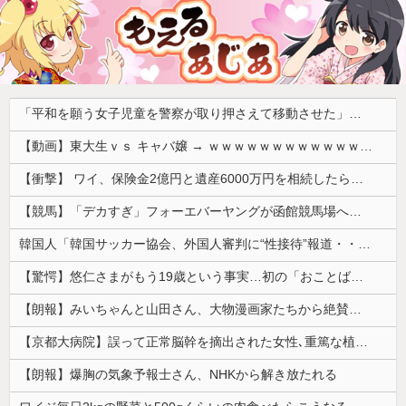
「平和を願う女子児童を警察が取り押さえて移動させた」と市民団体が告発、「児童……どこ？」とガチで困惑する人が続出
【動画】東大生ｖｓ キャバ嬢 → ｗｗｗｗｗｗｗｗｗｗｗｗｗｗｗｗｗｗ
【衝撃】 ワイ、保険金2億円と遺産6000万円を相続したら「こう」なった・・・
【競馬】「デカすぎ」フォーエバーヤングが函館競馬場へ入厩 573キロ 矢作師「もう1段パワーアップ」
韓国人「韓国サッカー協会、外国人審判に“性接待”報道・・・」→「2002年の審判買収が事実だったのか？」「日本人が言ってたこと正しかったね・・・...
【驚愕】悠仁さまがもう19歳という事実…初の「おことば」にネット民驚嘆
【朗報】みいちゃんと山田さん、大物漫画家たちから絶賛されるｗｗｗｗ
【京都大病院】誤って正常脳幹を摘出された女性､重篤な植物状態だが意識は正常で何かを思考していると判明
【朗報】爆胸の気象予報士さん、NHKから解き放たれる