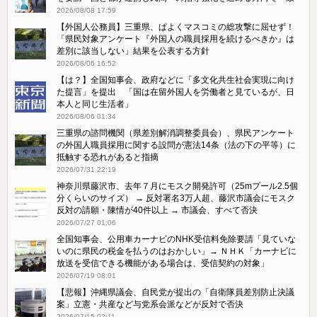
2026/08/08 17:59
【外国人公務員】三重県、ぱよくマスコミの総攻撃に屈せず！
「県民対象アンケート『外国人の職員採用を続けるべきか』は
差別に該当しない」結果を公表する方針
2026/08/06 16:52
【は？】全国知事会、政府などに「多文化共生社会実現に向け
た提言」を提出 「国は在留外国人を労働者と見ているが、日
本人と同じ生活者」
2026/08/06 01:34
三重県の諮問機関（県差別解消調整委員会）、県民アンケート
の外国人職員採用に関する設問が憲法14条（法の下の平等）に
抵触する恐れがあると指摘
2026/07/31 22:19
神奈川県藤沢市、去年７月にモスク開発許可（25mプール2.5個
分くらいのサイズ） → 反対署名3万人超、藤沢市議会にモスク
反対の請願・陳情が40件以上 → 市議会、すべて否決
2026/07/27 01:06
全国知事会、公用車カーナビのNHK受信料免除要請「見ていな
いのに県民の税金を払うのはおかしい」→ ＮＨＫ「カーナビに
放送を受信できる機能がある場合は、受信契約の対象」
2026/07/19 08:01
【悲報】沖縄県議会、自民党が提出の「自衛隊員差別防止決議
案」立憲・共産など与党系会派などが反対で否決
2026/07/15 02:11