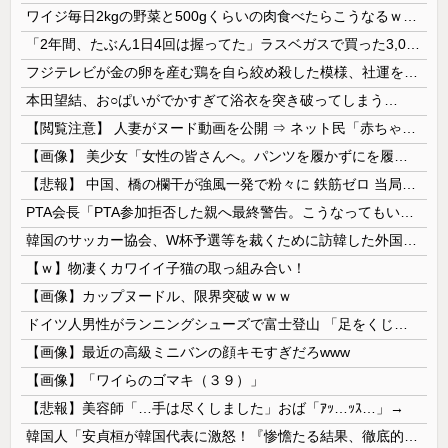
ワイジ毎日2kgの野菜と500gくらいの肉食べたらこうなるｗｗｗ
「2年間、たぶん1日4回は握ってた」ラスベガスで買った3,000円のキーホルダーを調べたら
フジテレビが金の卵を産む鶏を自ら絞め殺した模様、社運を賭けたドル箱コンテンツが御蔵入りになってしまい……
本田望結、お○ぱいがでかすぎて浴衣を突き破ってしまう…
【閲覧注意】 人妻がヌード動画を公開 ⇒ ネット民「赤ちゃんに絶対に母乳を上げないで！」（衝撃動画）
【画像】 美少女「女性の皆さんへ。パンツを履かずにを履いてみてください」
【悲報】 中国、橋の欄干が強風一発で粉々に 鉄筋ゼロ 当局「接着剤でくっつけただけ」「正常で、品質問題はない」
PTA会長「PTA参加拒否した親へ最終警告。こうなってもいい？」
韓国のサッカー協会、W杯予選等を裁くために訪韓した外国人審判を「性接待」していた……大して強くもないチームが潤沢な予算を持ってりゃそうなるわな
【ｗ】物凄くカワイイ子猫の取っ組み合い！
【画像】カップヌードル、限界突破ｗｗｗ
ドイツ人男性がランニングシューズで富士登山 「足をくじいて動けない」
【画像】最近の高級ミニバンの顔キモすぎだろwww
【画像】「ワイらのゴマキ（３９）」
【悲報】美容師「…手は尽くしました」おば「ｱｯ…ｯｽ…」→
韓国人「安貞桓が韓国代表に激怒！『惨憺たる結果、徹底的な刷新が必要だ』と監督や協会を痛烈批判」