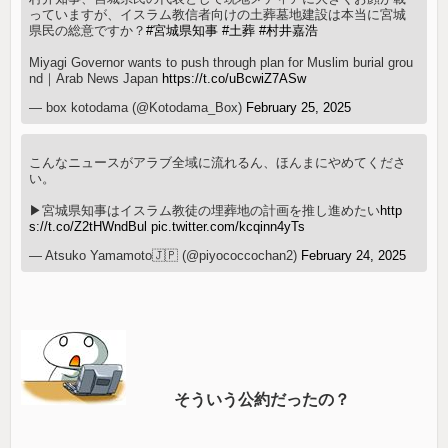
っていますが、イスラム教信者向けの土葬墓地建設は本当に宮城
県民の総意ですか？
#宮城県知事
#土葬
#村井嘉浩
Miyagi Governor wants to push through plan for Muslim burial grou
nd｜Arab News Japan
https://t.co/uBcwiZ7ASw
— box kotodama (@Kotodama_Box)
February 25, 2025
こんなニュースがアラブ全域に流れるん、ほんまにやめてくださ
い。
▶︎宮城県知事はイスラム教徒の埋葬地の計画を推し進めたい
http
s://t.co/Z2tHWndBul
pic.twitter.com/kcqinn4yTs
— Atsuko Yamamoto🇯🇵 (@piyococcochan2)
February 24, 2025
そういう公約だったの？