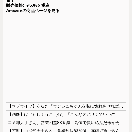
販売価格: ￥5,665 税込
Amazonの商品ページを見る
【ラブライブ】あなた「ランジュちゃんを私に惚れさせれば良くない？」
【画像】はいだしょうこ（47）「こんなオバサンでいいの…？」
コメ卸大手さん、営業利益83％減 高値で買い込んだ米が売れず「損切り祭り」開幕へ
【悲報】コメ卸大手さん、営業利益83％減 高値で買い込んだ米が売れず「損切り祭り」開幕へ