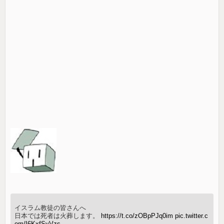
イスラム教徒の皆さんへ
日本では死者は火葬します。
https://t.co/zOBpPJq0im
pic.twitter.c
om/I6KxfSyVzs