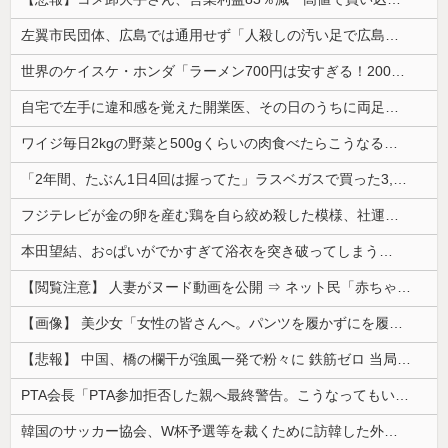
左翼市民団体、広島では通用せず「人殺しの汚い足で広島の土を踏むな！」→広島県民「お前らの方が汚いんじゃ！」「ワシらが広島県民じゃ」
世界のケイスケ・ホンダ「ラーメン700円は安すぎる！2000円にするべき」
自宅で左手に違和感を覚えた開業医、その日のうちに両足が動かなくなり入院すると……
ワイジ毎日2kgの野菜と500gくらいの肉食べたらこうなるｗｗｗ
「2年間、たぶん1日4回は握ってた」ラスベガスで買った3,000円のキーホルダーを調べたら
フジテレビが金の卵を産む鶏を自ら絞め殺した模様、社運を賭けたドル箱コンテンツが御蔵入りになってしまい……
本田望結、お○ぱいがでかすぎて浴衣を突き破ってしまう…
【閲覧注意】 人妻がヌード動画を公開 ⇒ ネット民「赤ちゃんに絶対に母乳を上げないで！」（衝撃動画）
【画像】 美少女「女性の皆さんへ。パンツを履かずにを履いてみてください」
【悲報】 中国、橋の欄干が強風一発で粉々に 鉄筋ゼロ 当局「接着剤でくっつけただけ」「正常で、品質問題はない」
PTA会長「PTA参加拒否した親へ最終警告。こうなってもいい？」
韓国のサッカー協会、W杯予選等を裁くために訪韓した外国人審判を「性接待」していた……大して強くもないチームが潤沢な予算を持ってりゃそうなるわな