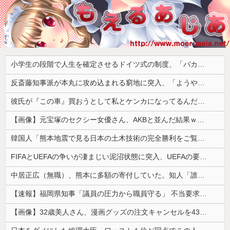
小学生の段階で人生を確定させるドイツ式の制度、「バカを振い落せるから合理的だ」と自惚れていた結果……
反斎藤知事派が本丸に攻め込まれる窮地に突入、「ようやく反撃のターンやね」と手際の良さに感心する人が続出中
彼氏が『この車』買おうとして私とケンカになってるんだけどｗｗｗｗｗｗ
【画像】元宝塚のセクシー女優さん、AKBと並んだ結果ｗｗｗｗ
韓国人「熊本地震で見る日本の土木技術の完全勝利をご覧ください」→「これはすごいわ」「こういうのを見ると日本人は何か適当に作る感じがしない・・・」...
FIFAとUEFAの争いが凄まじい泥沼状態に突入、UEFAの要求を呑んだFIFAだったがUEFA側は強硬姿勢を崩さず……
中居正広（無職）、熊本に多額の寄付していた。知人「誰にも知られなくてもいい、と公表してない」
【速報】福岡県知事「議員の圧力から職員守る」 不当要求防止の条例策定へ
【画像】32歳美人さん、漫画グッズの注文キャンセルを43億円分繰り返しまくり逮捕