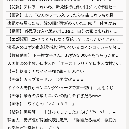
【悲報】テレ朝「れいわ、新党移行に伴い旧グッズ半額セール開催。でも『秘書給与疑惑』あるよね＾＾」
【画像】 まま「なんかプール入ってたら学生にめっちゃ見られたw」
出張から帰ったら、嫁の顔が青ざめていた。俺「一体何があったんだ？」嫁「…」→子供たちに話を聞くと…
【動画】 移民受け入れ派のパヨおば、自分の家に来られたら全力で拒否るｗｗｗｗｗｗｗｗｗｗｗｗ
【エ□漫画】 エ●チでだらしなく変貌してしまったいとこのお姉ちゃんにチン○ン搾り取られちゃうショタ君…！
激混みのはずの東京駅で鍵が空いているコインロッカーが散見、「ラッキー」と思って中を確認してみると……
【投稿動画】 トー横女子さん、わずか3,000円をもらうために大人のチ●ポをしゃぶってしまう…
入国拒否の半数が日本人!? 「オーストラリアで日本人女性が売春」
【ｗ】物凄くカワイイ子猫の取っ組み合い！
【画像】カップヌードル、限界突破ｗｗｗ
ドイツ人男性がランニングシューズで富士登山 「足をくじいて動けない」
【画像】最近の高級ミニバンの顔キモすぎだろwww
【画像】「ワイらのゴマキ（３９）」
【悲報】美容師「…手は尽くしました」おば「ｱｯ…ｯｽ…」→
韓国人「安貞桓が韓国代表に激怒！『惨憺たる結果、徹底的な刷新が必要だ』と監督や協会を痛烈批判」
お部屋が汚部屋になってまう、、