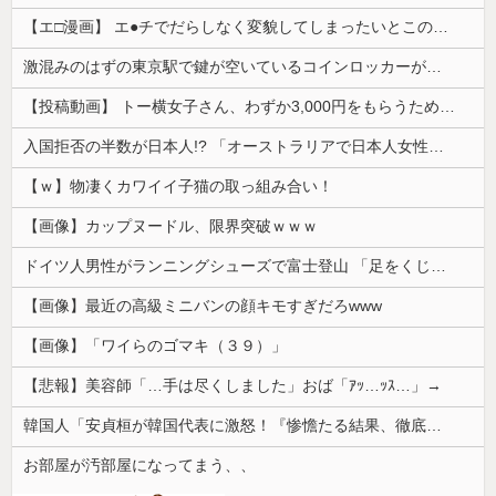
【エ□漫画】 エ●チでだらしなく変貌してしまったいとこのお姉ちゃんにチン○ン搾り取られちゃうショタ君…！
激混みのはずの東京駅で鍵が空いているコインロッカーが散見、「ラッキー」と思って中を確認してみると……
【投稿動画】 トー横女子さん、わずか3,000円をもらうために大人のチ●ポをしゃぶってしまう…
入国拒否の半数が日本人!? 「オーストラリアで日本人女性が売春」
【ｗ】物凄くカワイイ子猫の取っ組み合い！
【画像】カップヌードル、限界突破ｗｗｗ
ドイツ人男性がランニングシューズで富士登山 「足をくじいて動けない」
【画像】最近の高級ミニバンの顔キモすぎだろwww
【画像】「ワイらのゴマキ（３９）」
【悲報】美容師「…手は尽くしました」おば「ｱｯ…ｯｽ…」→
韓国人「安貞桓が韓国代表に激怒！『惨憺たる結果、徹底的な刷新が必要だ』と監督や協会を痛烈批判」
お部屋が汚部屋になってまう、、