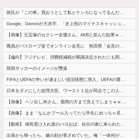
彼氏が『この車』買おうとして私とケンカになってるんだけどｗｗｗｗｗｗ
Google、Geminiが大赤字、「史上初のマイナスキャッシュフロー」に陥る
【画像】元宝塚のセクシー女優さん、AKBと並んだ結果ｗｗｗｗ
職員がバスローブ姿でオンライン会見に 秋田県「会見の対応に問題があった」
【偏向】フジテレビ、消費税減税が閣議決定されたにも関わらず、消費税減税に反対する大学生を用意して印象操作
韓国サッカーのイメージが墜落
FIFAとUEFAの争いが凄まじい泥沼状態に突入、UEFAの要求を呑んだFIFAだったがUEFA側は強硬姿勢を崩さず……
日本をダメにした総理大臣、ワースト１位が同点でこの人ｗｗｗｗｗｗ
【画像】 ヘソ出しJKさん、股間の方まで見えてしまうｗｗｗｗｗｗｗｗｗ
【画像】 まま「なんかプール入ってたら学生にめっちゃ見られたw」
【動画】 移民受け入れ派のパヨおば、自分の家に来られたら全力で拒否るｗｗｗｗｗｗｗｗｗｗｗｗ
出張から帰ったら、嫁の顔が青ざめていた。俺「一体何があったんだ？」嫁「…」→子供たちに話を聞くと…