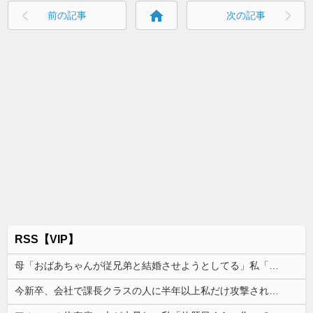
home
前の記事
次の記事
RSS【VIP】
母「おばあちゃんが従兄弟と結婚させようとしてる」私「ちょうどいい、その話利用するわ」→3日後にまさかの展開…
今新卒、会社で課長クラスの人に半年以上私だけ攻撃され続けた。精神的にも身体的にも参ってしまった