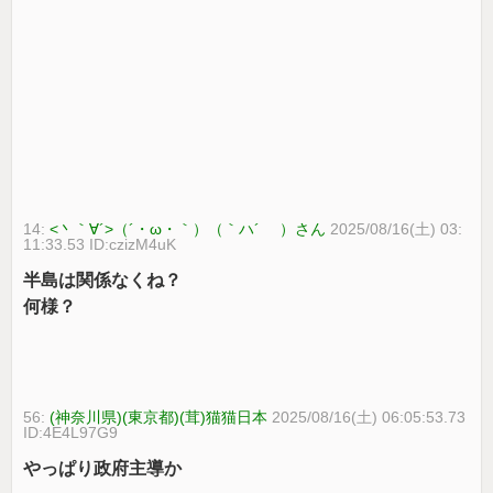
14:
<丶｀∀´>（´・ω・｀）（｀ハ´ ）さん
2025/08/16(土) 03:
11:33.53 ID:czizM4uK
半島は関係なくね？
何様？
56:
(神奈川県)(東京都)(茸)猫猫日本
2025/08/16(土) 06:05:53.73
ID:4E4L97G9
やっぱり政府主導か