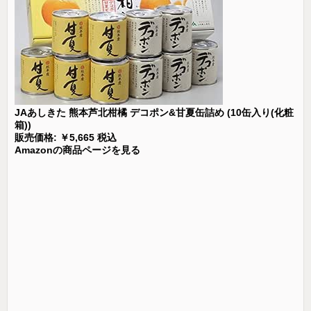
JAあしきた 熊本芦北柑橘 デコポン&甘夏缶詰め (10缶入り(化粧
箱))
販売価格: ￥5,665 税込
Amazonの商品ページを見る