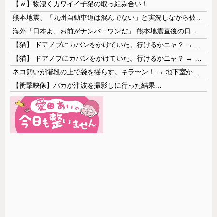
【ｗ】物凄くカワイイ子猫の取っ組み合い！
熊本地震、「九州自動車道は混んでない」と実況しながら被災地へ向かう有名アナなどに批判殺到 全国紙記者「最新の状況をいち早く伝えることは報道機関としての責務」「情報を取り上げることには大きな意義がある」
海外「日本よ、お前がナンバーワンだ」 熊本地震直後の日本の対応のスピードに世界が衝撃
【猫】 ドアノブにカバンをかけていた。行けるかニャ？ → 猫はこうなります…
【猫】 ドアノブにカバンをかけていた。行けるかニャ？ → 猫はこうなります…
ネコ飼いが階段の上で袋を揺らす。キラ〜ン！ → 地下室からヤツが現れる…
【衝撃映像】バカが津波を撮影しに行った結果…