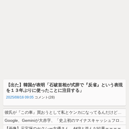
【出た】韓国が表明「石破首相が式辞で『反省』という表現
を１３年ぶりに使ったことに注目する」
2025/08/16 09:05
コメント(28)
彼氏が『この車』買おうとして私とケンカになってるんだけどｗｗｗｗｗｗ
Google、Geminiが大赤字、「史上初のマイナスキャッシュフロー...
【画像】元宝塚のセクシー女優さん、AKBと並んだ結果ｗｗｗｗ