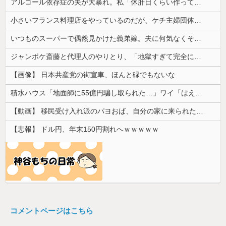
アルコール依存症の夫が大暴れ。私「休肝日くらい作ってよ」夫「必要ない！」→大暴れする夫を見たウトメに真実を話した結果…
小さいフランス料理店をやっているのだが、ケチ主婦団体に「子持ちの主婦を大事にしないと店は潰れる･･･」云々色々言われてしまい...
いつものスーパーで偶然見かけた義弟嫁。夫に何気なくその話しただけなのに、そこから妙な空気になってしまい…
ジャンポケ斎藤と代理人のやりとり、「地獄すぎて完全にコントになってる……」と衝撃を受ける人が続出中
【画像】 日本共産党の街宣車、ほんと碌でもないな
積水ハウス「地面師に55億円騙し取られた…」ワイ「はえーかわいそう…会社滅茶苦茶やろなぁ」
【動画】 移民受け入れ派のパヨおば、自分の家に来られたら全力で拒否るｗｗｗｗｗｗｗｗｗｗｗｗ
【悲報】 ドル円、年末150円割れへｗｗｗｗｗ
コメントページはこちら