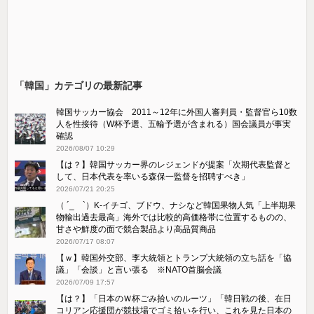
「韓国」カテゴリの最新記事
韓国サッカー協会 2011～12年に外国人審判員・監督官ら10数
人を性接待（W杯予選、五輪予選が含まれる）国会議員が事実
確認
2026/08/07 10:29
【は？】韓国サッカー界のレジェンドが提案「次期代表監督と
して、日本代表を率いる森保一監督を招聘すべき」
2026/07/21 20:25
（ ´_ゝ`）K-イチゴ、ブドウ、ナシなど韓国果物人気「上半期果
物輸出過去最高」海外では比較的高価格帯に位置するものの、
甘さや鮮度の面で競合製品より高品質商品
2026/07/17 08:07
【ｗ】韓国外交部、李大統領とトランプ大統領の立ち話を「協
議」「会談」と言い張る ※NATO首脳会議
2026/07/09 17:57
【は？】「日本のＷ杯ごみ拾いのルーツ」「韓日戦の後、在日
コリアン応援団が競技場でゴミ拾いを行い、これを見た日本の