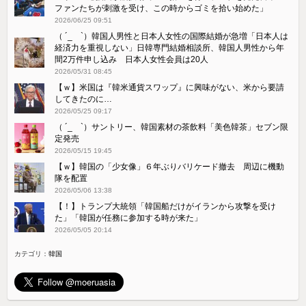
ファンたちが刺激を受け、この時からゴミを拾い始めた」
2026/06/25 09:51
（ ´_ゝ`）韓国人男性と日本人女性の国際結婚が急増「日本人は
経済力を重視しない」日韓専門結婚相談所、韓国人男性から年
間2万件申し込み 日本人女性会員は20人
2026/05/31 08:45
【ｗ】米国は『韓米通貨スワップ』に興味がない、米から要請
してきたのに…
2026/05/25 09:17
（ ´_ゝ`）サントリー、韓国素材の茶飲料「美色韓茶」セブン限
定発売
2026/05/15 19:45
【ｗ】韓国の「少女像」６年ぶりバリケード撤去 周辺に機動
隊を配置
2026/05/06 13:38
【！】トランプ大統領「韓国船だけがイランから攻撃を受け
た」「韓国が任務に参加する時が来た」
2026/05/05 20:14
カテゴリ：
韓国