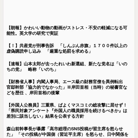
【朗報】かわいい動物の動画がストレス・不安の軽減になる可
能性。英大学の研究で実証
【！】共産党が刑事告訴 「しんぶん赤旗」１７００件以上の
虚偽購読申し込み 「厳重な処罰を求める」
【速報】山本太郎が去ったれいわ新選組、新たな党名は「いの
ちの党」 略称「いのち」
【財務省人事】内閣人事局、エース級の財務官僚を異例転出
官邸幹部「協力的でなかった」※岸田首相（当時）の秘書官な
どを歴任 、岸田首相の後輩
【外国人公務員】三重県、ぱよくマスコミの総攻撃に屈せず！
「県民対象アンケート『外国人の職員採用を続けるべきか』は
差別に該当しない」結果を公表する方針
森山前幹事長が暴露「高市総理のSNS投稿が習主席を怒らせ
た」 「その投稿が中国側（習近平主席）を怒らせ、日中関係を