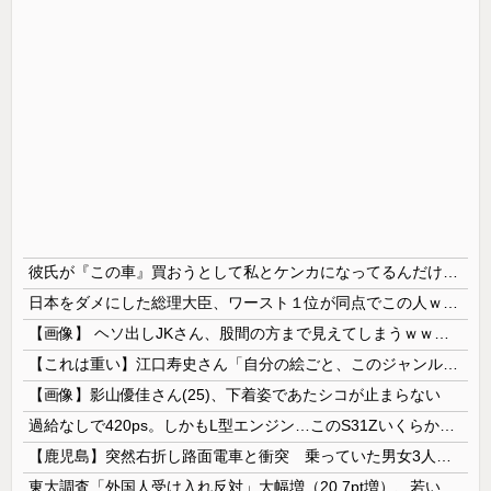
彼氏が『この車』買おうとして私とケンカになってるんだけどｗｗｗｗｗｗ
日本をダメにした総理大臣、ワースト１位が同点でこの人ｗｗｗｗｗｗ
【画像】 ヘソ出しJKさん、股間の方まで見えてしまうｗｗｗｗｗｗｗｗｗ
【これは重い】江口寿史さん「自分の絵ごと、このジャンルはそろそろ終わりかな」
【画像】影山優佳さん(25)、下着姿であたシコが止まらない
過給なしで420ps。しかもL型エンジン…このS31Zいくらかかってるんだ…
【鹿児島】突然右折し路面電車と衝突 乗っていた男女3人は車を放置しダッシュで逃走中
東大調査「外国人受け入れ反対」大幅増（20.7pt増）、若い世代で増加幅大