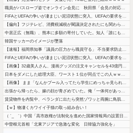
職員がバスローブ姿でオンライン会見に 秋田県「会見の対応に問題があった...
FIFAとUEFAの争いが凄まじい泥沼状態に突入、UEFAの要求を呑ん...
【偏向】フジテレビ、消費税減税が閣議決定されたにも関わらず、消費税減税...
中居正広（無職）、熊本に多額の寄付していた。知人「誰にも知られなくても...
韓国サッカーのイメージが墜落
【速報】福岡県知事「議員の圧力から職員守る」 不当要求防止の条例策定へ
FIFAとUEFAの争いが凄まじい泥沼状態に突入、UEFAの要求を呑ん...
【画像】32歳美人さん、漫画グッズの注文キャンセルを43億円分繰り返し...
日本をダメにした総理大臣、ワースト１位が同点でこの人ｗｗｗｗｗｗ
【画像】 まま「なんかプール入ってたら学生にめっちゃ見られたw」
出張から帰ったら、嫁の顔が青ざめていた。俺「一体何があったんだ？」嫁「...
賃貸物件を内覧中、ベランダに出たら突然ゾワッと両腕に鳥肌が出た。「やっ...
【ｗ】物凄くカワイイ子猫の取っ組み合い！
（ ´_ゝ`）中国「高市政権が法制化を進めた国家情報局の設置日が7月3...
中曽根元首相「北東アジアで急激な変化 日韓協力強化を」