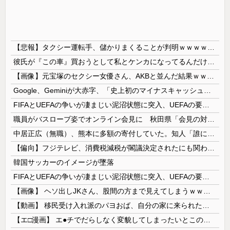
【悲報】タクシー運転手、儲かりまくることが判明ｗｗｗｗｗｗｗｗ
彼氏が『この車』買おうとして私とケンカになってるんだけどｗｗｗｗｗｗ
【画像】元宝塚のセクシー女優さん、AKBと並んだ結果ｗｗｗｗ
Google、Geminiが大赤字、「史上初のマイナスキャッシュフロー」に陥る
FIFAとUEFAの争いが凄まじい泥沼状態に突入、UEFAの要求を呑んだFIFAだったがUEFA側は強硬姿勢を崩さず……
職員がバスローブ姿でオンライン会見に 秋田県「会見の対応に問題があった」
中居正広（無職）、熊本に多額の寄付していた。知人「誰にも知られなくてもいい、と公表してない」
【偏向】フジテレビ、消費税減税が閣議決定されたにも関わらず、消費税減税に反対する大学生を用意して印象操作
韓国サッカーのイメージが墜落
FIFAとUEFAの争いが凄まじい泥沼状態に突入、UEFAの要求を呑んだFIFAだったがUEFA側は強硬姿勢を崩さず……
【画像】 ヘソ出しJKさん、股間の方まで見えてしまうｗｗｗｗｗｗｗｗｗ
【動画】 移民受け入れ派のパヨおば、自分の家に来られたら全力で拒否るｗｗｗｗｗｗｗｗｗｗｗｗ
【エ□漫画】 エ●チでだらしなく変貌してしまったいとこのお姉ちゃんにチン○ン搾り取られちゃうショタ君…！