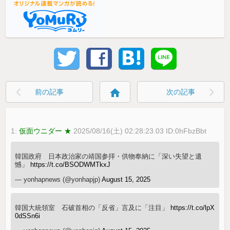
home
前の記事
次の記事
1:
仮面ウニダー ★
2025/08/16(土) 02:28:23.03 ID:0hFbzBbt
韓国政府 日本政治家の靖国参拝・供物奉納に「深い失望と遺
憾」
https://t.co/BSODWMTkxJ
— yonhapnews (@yonhapjp)
August 15, 2025
韓国大統領室 石破首相の「反省」言及に「注目」
https://t.co/lpX
0dSSn6i