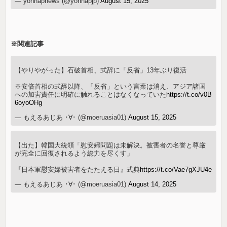
— yonhapnews (@yonhapjp)
August 15, 2025
※関連記事
【やりやがった】石破首相、式辞に「反省」13年ぶり復活
※安倍首相の式辞以降、「反省」という言葉は消え、アジア諸国
への加害責任に明確に触れることはなくなっていた
https://t.co/v0B
6oyoOHg
— もえるあじあ ･∀･ (@moeruasia01)
August 15, 2025
【出た】韓国大統領「慰安婦問題は未解決。被害者の名誉と尊厳
が完全に回復されるよう総力を尽くす」
『日本軍慰安婦被害者をたたえる日』式典
https://t.co/Vae7gXJU4e
— もえるあじあ ･∀･ (@moeruasia01)
August 14, 2025