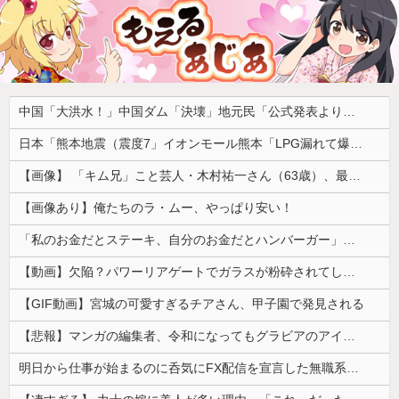
中国「大洪水！」中国ダム「決壊」地元民「公式発表より死者多い！」中国政府「住民拘束！（安否不明」中国当局「救助隊動画も削除」台風13号「三峡ﾀﾞﾑ接近中」→
日本「熊本地震（震度7」イオンモール熊本「LPG漏れて爆発（液化石油ｶﾞｽ」日本「爆発で火災が吹き飛ぶ（爆轟発生説」ハビタ「遺族説明の虚偽を認める（営業部長発言」→
【画像】 「キム兄」こと芸人・木村祐一さん（63歳）、最新の松本人志さんとのツーショットが完全に別人だとネット騒然！ 「マジで誰かわからん」...
【画像あり】俺たちのラ・ムー、やっぱり安い！
「私のお金だとステーキ、自分のお金だとハンバーガー」友人の食費を3か月出し続けた私に限界が来た話
【動画】欠陥？パワーリアゲートでガラスが粉砕されてしまうトヨタ・セコイア。
【GIF動画】宮城の可愛すぎるチアさん、甲子園で発見される
【悲報】マンガの編集者、令和になってもグラビアのアイドルを美味しくいただいていた模様。小学館第三者委員会が公表
明日から仕事が始まるのに呑気にFX配信を宣言した無職系垢、職場の上司にアカウントを把握されていた結果……