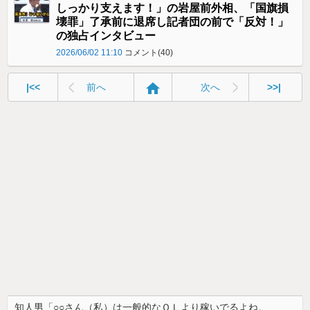
しっかり支えます！」の岩屋前外相、「国旗損
壊罪」了承前に退席し記者団の前で「反対！」
の独占インタビュー
2026/06/02 11:10
コメント(40)
home
|<<
前へ
次へ
>>|
知人男「○○さん（私）は一般的なＯＬより稼いでるよね。結婚してもし旦那より給料高かったら薄給のところに転職するでしょ？」私「なんで？」知人男「」←色々びっくりした。