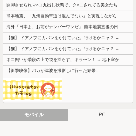
開脚させられマ○コ丸出し状態で、ク○ニされてる美女たち
熊本地震、「九州自動車道は混んでない」と実況しながら被災地へ向かう有名アナなどに批判殺到 全国紙記者「最新の状況をいち早く伝えることは報道機関としての責務」「情報を取り上げることには大きな意義がある」
海外「日本よ、お前がナンバーワンだ」 熊本地震直後の日本の対応のスピードに世界が衝撃
【猫】 ドアノブにカバンをかけていた。行けるかニャ？ → 猫はこうなります…
【猫】 ドアノブにカバンをかけていた。行けるかニャ？ → 猫はこうなります…
ネコ飼いが階段の上で袋を揺らす。キラ〜ン！ → 地下室からヤツが現れる…
【衝撃映像】バカが津波を撮影しに行った結果…
モバイル
PC