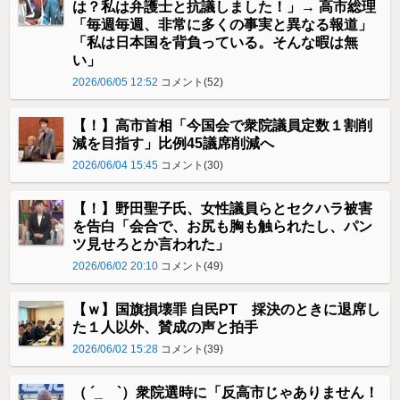
は？私は弁護士と抗議しました！」→ 高市総理
「毎週毎週、非常に多くの事実と異なる報道」
「私は日本国を背負っている。そんな暇は無
い」
2026/06/05 12:52
コメント(52)
【！】高市首相「今国会で衆院議員定数１割削
減を目指す」比例45議席削減へ
2026/06/04 15:45
コメント(30)
【！】野田聖子氏、女性議員らとセクハラ被害
を告白「会合で、お尻も胸も触られたし、パン
ツ見せろとか言われた」
2026/06/02 20:10
コメント(49)
【ｗ】国旗損壊罪 自民PT 採決のときに退席し
た１人以外、賛成の声と拍手
2026/06/02 15:28
コメント(39)
（ ´_ゝ`）衆院選時に「反高市じゃありません！