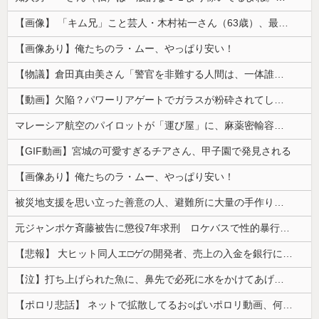
【画像】 「キム兄」こと芸人・木村祐一さん（63歳）、最新の松本人志さんとのツーショットが完全に別人だとネット騒然！ 「マジで誰かわからん」...
【画像あり】俺たちのラ・ムー、やっぱり安い！
【物議】倉田真由美さん「警官を非難する人間は、一体誰の命を守りたいのか」
【動画】欠陥？パワーリアゲートでガラスが粉砕されてしまうトヨタ・セコイア。
マレーシア航空のパイロットが「運び屋」に、麻薬密輸容疑で拘束…最高刑は死刑！
【GIF動画】宮城の可愛すぎるチアさん、甲子園で発見される
【画像あり】俺たちのラ・ムー、やっぱり安い！
被災地支援を思い立った善意の人、避難所に大量の手作り食品を送り届けようとした結果……
元ジャンポケ斉藤被告に懲役7年求刑 ロケバスで性的暴行の罪
【悲報】 大ヒット同人エ□ゲの開発者、売上の入金を銀行に拒否され受け取れず、多額の納税義務だけが残る
【泣】打ち上げられた魚に、鼻先で必死に水をかけてあげる犬が話題
【ポロリ悲話】 ネットで拡散してるお○ぱいポロリ動画、何故か叩かれる・・・