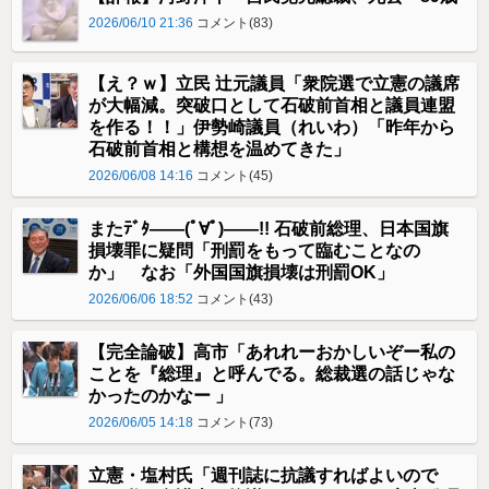
2026/06/10 21:36
コメント(83)
【え？ｗ】立民 辻元議員「衆院選で立憲の議席
が大幅減。突破口として石破前首相と議員連盟
を作る！！」伊勢崎議員（れいわ）「昨年から
石破前首相と構想を温めてきた」
2026/06/08 14:16
コメント(45)
またﾃﾞﾀ――(ﾟ∀ﾟ)――!! 石破前総理、日本国旗
損壊罪に疑問「刑罰をもって臨むことなの
か」 なお「外国国旗損壊は刑罰OK」
2026/06/06 18:52
コメント(43)
【完全論破】高市「あれれーおかしいぞー私の
ことを『総理』と呼んでる。総裁選の話じゃな
かったのかなー 」
2026/06/05 14:18
コメント(73)
立憲・塩村氏「週刊誌に抗議すればよいので