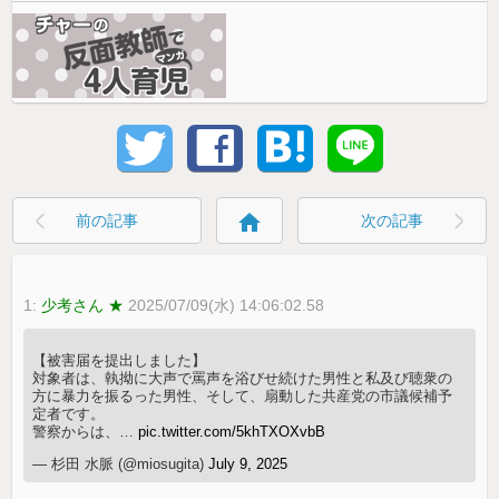
home
前の記事
次の記事
1:
少考さん ★
2025/07/09(水) 14:06:02.58
【被害届を提出しました】
対象者は、執拗に大声で罵声を浴びせ続けた男性と私及び聴衆の
方に暴力を振るった男性、そして、扇動した共産党の市議候補予
定者です。
警察からは、…
pic.twitter.com/5khTXOXvbB
— 杉田 水脈 (@miosugita)
July 9, 2025