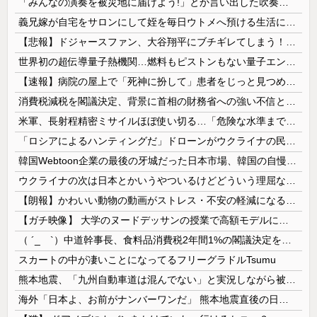
「みんなの演奏を被災地に届けよう!」とか言い出した吹奏楽部の顧問、だが泊まる場所やご飯は現地のお寺とかホテルとか……
義兄嫁が自宅をサロンにして姪を毎日ウトメへ預ける生活に。数年後、そのツケが一気に回ってきて…
【悲報】ドジャースファン、大谷翔平にブチギレてしまう！！！！！！
世界初の超伝導量子熱機関…燃料もピストンもない量子エンジンが回った！
【速報】病院の屋上で「死神に扮して」患者をじっと見つめていた男性を逮捕
消費税減税を閣議決定、背景に首相の財務省への強い不信と人事介入の示唆 歴代政権に増税を主導してきた財務省、高市内閣に完全敗北
米軍、長射程精密ミサイルほぼ使い切る…「危険な水準まで減少」と軍高官が警告！
「ロシアによるハンティングだ」ドローンがウクライナの民間人を追い回して爆発…ゼレンスキー氏が非難！
韓国Webtoon企業の最後の牙城だった日本市場、韓国の自慢の種だった某アプリが遂に……
ウクライナの次は日本とかいうやついるけどどういう理屈なの？
【朗報】かわいい動物の動画がストレス・不安の軽減になる可能性。英大学の研究で実証
【ガチ映像】 大学のヌードデッサンの授業で高額モデルに依頼したら○○○が凄すぎた動画、お前らの想像の20倍は凄い
（ ´_ゝ`）中道幹事長、食料品消費税2年間1%の閣議決定を批判 → 記者「中道改革連合は食料品消費税ゼロを公約に掲げていたが？」→ 階猛氏「
スカートの中が凄いことになってるフリーグラドルTsumu
熊本地震、「九州自動車道は混んでない」と実況しながら被災地へ向かう有名アナなどに批判殺到 全国紙記者「最新の状況をいち早く伝えることは報道機関としての責務」「情報を取り上げることには大きな意義がある」
海外「日本よ、お前がナンバーワンだ」 熊本地震直後の日本の対応のスピードに世界が衝撃