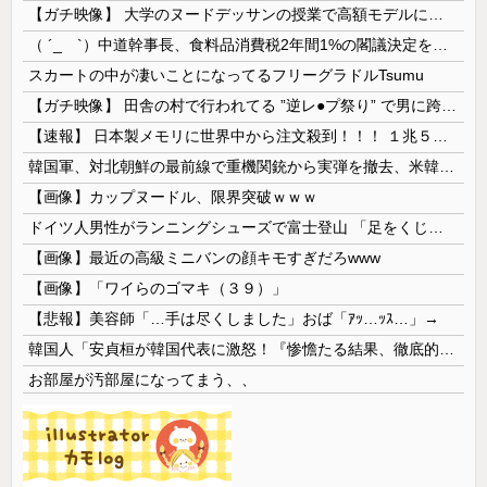
【ガチ映像】 大学のヌードデッサンの授業で高額モデルに依頼したら○○○が凄すぎた動画、お前らの想像の20倍は凄い
（ ´_ゝ`）中道幹事長、食料品消費税2年間1%の閣議決定を批判 → 記者「中道改革連合は食料品消費税ゼロを公約に掲げていたが？」→ 階猛氏「
スカートの中が凄いことになってるフリーグラドルTsumu
【ガチ映像】 田舎の村で行われてる ”逆レ●プ祭り” で男に跨って無理矢理チ●コを挿入する女の動画がエ□すぎる…
【速報】 日本製メモリに世界中から注文殺到！！！ １兆５０００億円で工場増築へ
韓国軍、対北朝鮮の最前線で重機関銃から実弾を撤去、米韓合同演習では米軍の無人機を「北朝鮮の侵入だ！」と迎撃一歩手前まで……ゆるんでるなぁ
【画像】カップヌードル、限界突破ｗｗｗ
ドイツ人男性がランニングシューズで富士登山 「足をくじいて動けない」
【画像】最近の高級ミニバンの顔キモすぎだろwww
【画像】「ワイらのゴマキ（３９）」
【悲報】美容師「…手は尽くしました」おば「ｱｯ…ｯｽ…」→
韓国人「安貞桓が韓国代表に激怒！『惨憺たる結果、徹底的な刷新が必要だ』と監督や協会を痛烈批判」
お部屋が汚部屋になってまう、、