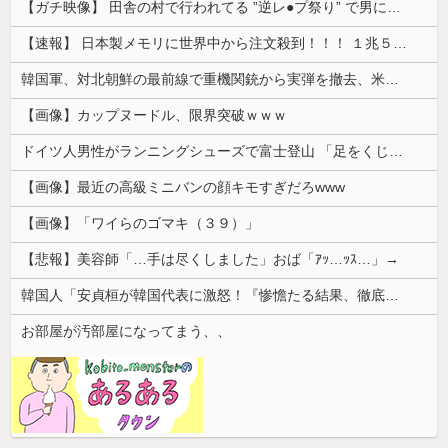
【ガチ映像】 田舎の村で行われてる ”逆レ●プ祭り” で男に跨って無理矢理チ●コを挿入する女の動画がエ□すぎる…
【速報】 日本製メモリに世界中から注文殺到！！！ １兆５０００億円で工場増築へ
韓国軍、対北朝鮮の最前線で重機関銃から実弾を撤去、米韓合同演習では米軍の無人機を「北朝鮮の侵入だ！」と迎撃一歩手前まで……ゆるんでるなぁ
【画像】カップヌードル、限界突破ｗｗｗ
ドイツ人男性がランニングシューズで富士登山 「足をくじいて動けない」
【画像】最近の高級ミニバンの顔キモすぎだろwww
【画像】「ワイらのゴマキ（３９）」
【悲報】美容師「…手は尽くしました」おば「ｱｯ…ｯｽ…」→
韓国人「安貞桓が韓国代表に激怒！『惨憺たる結果、徹底的な刷新が必要だ』と監督や協会を痛烈批判」
お部屋が汚部屋になってまう、、