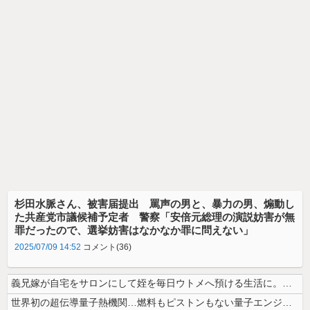
杉田水脈さん、被害届提出 罵声の男と、暴力の男、煽動し
た共産党市議候補予定者 警察「安倍元総理の演説妨害が無
罪だったので、選挙妨害はなかなか罪に問えない」
2025/07/09 14:52
コメント(36)
義兄嫁が自宅をサロンにして姪を毎日ウトメへ預ける生活に。数年後、そのツ...
世界初の超伝導量子熱機関…燃料もピストンもない量子エンジンが回った！