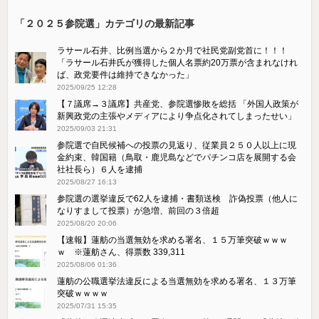
「２０２５参院選」カテゴリの最新記事
ラサール石井、比例当選から２か月で社民党副党首に！！！
「ラサール石井氏が獲得した個人名票約20万票が含まれなけれ
ば、政党要件は維持できなかった」
2025/09/25 12:28
【７議席→３議席】共産党、参院選惨敗を総括 「外国人政策が
新興政党の主張やメディアにより争点化されてしまったせい」
2025/09/03 21:31
参院選で自民候補への投票の見返り、従業員２５０人以上に現
金約束、韓国籍（鳥取・鹿児島などでパチンコ店を展開する会
社社長ら）６人を逮捕
2025/08/27 16:13
参院選の選挙違反で62人を逮捕・書類送検 詐偽投票（他人に
なりすまして投票）が急増、前回の３倍超
2025/08/20 20:06
【速報】蓮舫の当選無効を求める署名、１５万筆突破ｗｗｗ
ｗ ※蓮舫さん、得票数 339,311
2025/08/06 01:36
蓮舫の公職選挙法違反による当選無効を求める署名、１３万筆
突破ｗｗｗｗ
2025/07/31 15:35