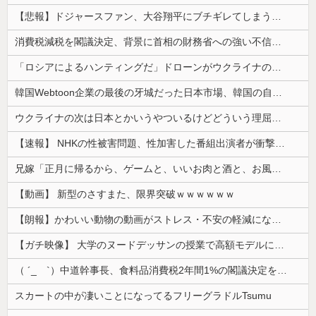
【悲報】ドジャースファン、大谷翔平にブチギレてしまう！！！！！！
消費税減税を閣議決定、背景に首相の財務省への強い不信と人事介入の示唆 歴代政権に増税を主導してきた財務省、高市内閣に完全敗北
「ロシアによるハンティングだ」ドローンがウクライナの民間人を追い回して爆発…ゼレンスキー氏が非難！
韓国Webtoon企業の最後の牙城だった日本市場、韓国の自慢の種だった某アプリが遂に……
ウクライナの次は日本とかいうやついるけどどういう理屈なの？
【速報】 NHKの性被害問題、性加害した番組出演者が衝撃告白！
兄嫁「正月に帰るから、ゲームと、いいお肉と酒と、お風呂グッズの準備しとけよ」寝起きの私「知るかボケ」兄嫁「キィィィィー！！！！」私「あ…」
【動画】 新型のさすまた、限界突破ｗｗｗｗｗｗ
【朗報】かわいい動物の動画がストレス・不安の軽減になる可能性。英大学の研究で実証
【ガチ映像】 大学のヌードデッサンの授業で高額モデルに依頼したら○○○が凄すぎた動画、お前らの想像の20倍は凄い
（ ´_ゝ`）中道幹事長、食料品消費税2年間1%の閣議決定を批判 → 記者「中道改革連合は食料品消費税ゼロを公約に掲げていたが？」→ 階猛氏「
スカートの中が凄いことになってるフリーグラドルTsumu