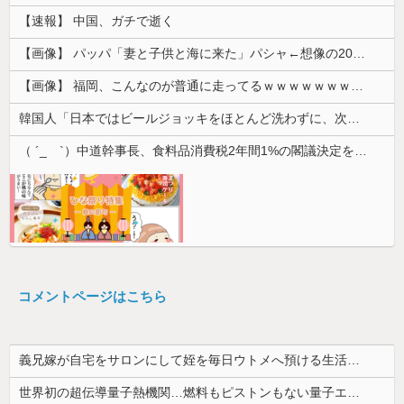
【速報】 中国、ガチで逝く
【画像】 パッパ「妻と子供と海に来た」パシャ←想像の200倍は神々しくて草
【画像】 福岡、こんなのが普通に走ってるｗｗｗｗｗｗｗｗｗｗｗｗｗｗｗｗｗｗｗｗｗｗｗｗｗｗｗｗｗｗｗｗｗｗｗｗｗｗｗｗ
韓国人「日本ではビールジョッキをほとんど洗わずに、次の客に出すんだ！ これが証拠の映像だ!!」……あー、なるほどですねー。韓国には「アレ」がな...
（ ´_ゝ`）中道幹事長、食料品消費税2年間1%の閣議決定を批判 → 記者「中道改革連合は食料品消費税ゼロを公約に掲げていたが？」→ 階猛氏「
コメントページはこちら
義兄嫁が自宅をサロンにして姪を毎日ウトメへ預ける生活に。数年後、そのツケが一気に回ってきて…
世界初の超伝導量子熱機関…燃料もピストンもない量子エンジンが回った！