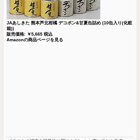
JAあしきた 熊本芦北柑橘 デコポン&甘夏缶詰め (10缶入り(化粧
箱))
販売価格: ￥5,665 税込
Amazonの商品ページを見る