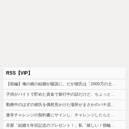
RSS【VIP】
【前編】俺の娘の結婚が破談に。だが彼氏は「2000万の土地」を購入。こじれた二人は想像以上の修羅場に
子供がバイトで貯めた資金で旅行中の話だけど、ちょっとお金足りないから貸してくれる？って連絡きた
勤務中のはずの彼氏を偶然見かけた場所がまさかのパチ店だった。楽しそうな姿を見た私は思わず固まり…
激辛チャレンジの契約書にサインし、チャレンジしたらとんでもない事態になった。救急車運ばれ胃の洗浄や入院2日で10万超えて...
旦那「結婚５年目記念のプレゼント！」私「嬉しい！指輪だ！」義家族「古い指輪はもういらないでしょ？」私「えっ…」→まさかの要求に…