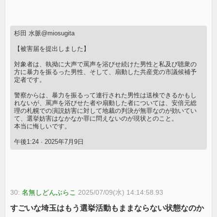
杉田 水脈@miosugita
【被害届を提出しました】
対象者は、執拗に大声で罵声を浴びせ続けた男性と私及び聴衆の
方に暴力を振るった男性、そして、扇動した共産党の市議候補予
定者です。
警察からは、暴力を振るって連行された男性は送検できるかもし
れないが、罵声を浴びせた者や扇動した者については、安倍元総
理の札幌での演説妨害に対して地裁の判決が無罪なのが効いてい
て、選挙妨害はなかなか罪に問えないのが現状とのこと。
本当に悔しいです。
午後1:24 · 2025年7月9日
30:
名無しどんぶらこ
2025/07/09(水) 14:14:58.93
すごいな埼玉はもう選挙活動もままならない状態なのか