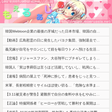
韓国Webtoon企業の最後の牙城だった日本市場、韓国の自慢の種だった某アプリが遂に……
【動画】広島慰霊の日に発生したパヨク集団、強制退去で機動隊により無事排除される
義兄嫁が自宅をサロンにして姪を毎日ウトメへ預ける生活に。数年後、そのツケが一気に回ってきて…
【悲報】ドジャースファン、大谷翔平にブチギレてしまう！！！！！！
韓国人「実は李舜臣は言うほど活躍してないし、戦局にも全然影響を与えてないというのが歴史的真実らしい・・・」
【速報】病院の屋上で「死神に扮して」患者をじっと見つめていた男性を逮捕
米軍、長射程精密ミサイルほぼ使い切る…「危険な水準まで減少」と軍高官が警告！
【3.11被災者が警告】避難所で自分の食料や水をむやみに明かしてはいけない理由
【正論】特撮関係者「ヒーローが苦戦して勝利する展開はいらない。それで特撮は凋落した」