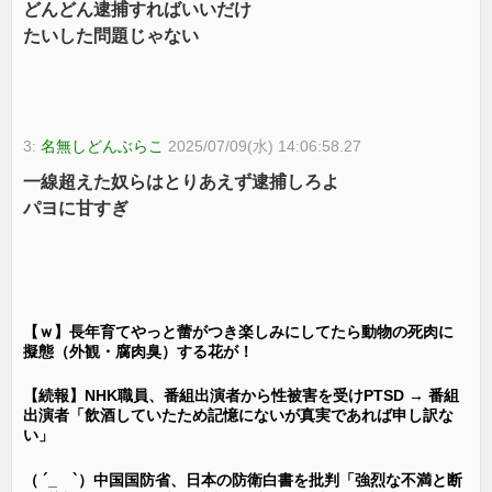
どんどん逮捕すればいいだけ
たいした問題じゃない
3:
名無しどんぶらこ
2025/07/09(水) 14:06:58.27
一線超えた奴らはとりあえず逮捕しろよ
パヨに甘すぎ
【ｗ】長年育てやっと蕾がつき楽しみにしてたら動物の死肉に
擬態（外観・腐肉臭）する花が！
【続報】NHK職員、番組出演者から性被害を受けPTSD → 番組
出演者「飲酒していたため記憶にないが真実であれば申し訳な
い」
（ ´_ゝ`）中国国防省、日本の防衛白書を批判「強烈な不満と断