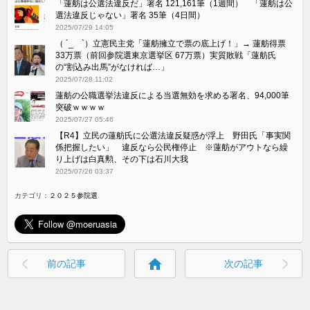
「蓮舫は公選法違反だ」署名 121,161筆（1週間） 「蓮舫は公
選法違反じゃない」署名 35筆（4日間）
2025/07/29 14:05
（ ´_ゝ`）立憲民主党「蓮舫擁立で票の底上げ！」→ 蓮舫得票
33万票（前回参院選東京選挙区 67万票）実質敗戦「蓮舫氏
の“割込み出馬”がなければ…」
2025/07/28 11:02
蓮舫の公職選挙法違反による当選無効を求める署名、94,000筆
突破ｗｗｗｗ
2025/07/27 05:46
【R4】立民の蓮舫氏に公選法違反疑惑が浮上 野田氏「事実関
係把握したい」 違反なら公民権停止 ※蓮舫がアウトなら繰
り上げは白真勲、その下は石川大我
2025/07/26 03:37
カテゴリ：
２０２５参院選
home
前の記事
次の記事