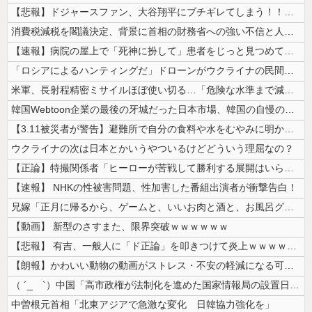
【悲報】ドジャースファン、大谷翔平にブチギレてしまう！！！！！！
消費税減税を閣議決定、背景に首相の財務省への強い不信と人事介入の示唆 ...
【速報】病院の屋上で「死神に扮して」患者をじっと見つめていた男性を逮捕
「ロシアによるハンティングだ」ドローンがウクライナの民間人を追い回して...
米軍、長射程精密ミサイルほぼ使い切る…「危険な水準まで減少」と軍高官が...
韓国Webtoon企業の最後の牙城だった日本市場、韓国の自慢の種だった...
【3.11被災者が警告】避難所で自分の食料や水をむやみに明かしてはいけ...
ウクライナの次は日本とかいうやついるけどどういう理屈なの？
【正論】特撮関係者「ヒーローが苦戦して勝利する展開はいらない。それで特...
【速報】 NHKの性被害問題、性加害した番組出演者が衝撃告白！
兄嫁「正月に帰るから、ゲームと、いいお肉と酒と、お風呂グッズの準備しと...
【動画】 新型のさすまた、限界突破ｗｗｗｗｗｗ
【悲報】 有吉、一般人に「ド正論」を叩きつけて炎上ｗｗｗｗｗｗｗｗ
【朗報】かわいい動物の動画がストレス・不安の軽減になる可能性。英大学の...
（ ´_ゝ`）中国「高市政権が法制化を進めた国家情報局の設置日が7月3...
中曽根元首相「北東アジアで急激な変化 日韓協力強化を」