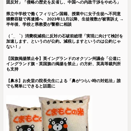
固反対」「侵略の歴史を反省し、中国への内政干渉をやめろ」
県立中学校で働くフィリピン国籍、授業中に女子生徒へ不同意
猥褻容疑で再逮捕へ 2023年11月以降、生徒複数が被害訴え →
半年後、学校と県教委が警察に相談
（ ´_ゝ`）消費税減税に反対の石破前総理「実現に向けて検討を
加速します、というのが公約。減税しますというのは公約じゃ
ない！」
【国旗掲揚禁止令】英イングランドのオクソン州議会「公道に
イングランド旗・英国旗の掲揚を禁止」の方針、英高等裁判所
も支持
【鼻水】お灸堂の院長先生による「鼻がつらい時の対処法」誰
でも簡単にできると話題に