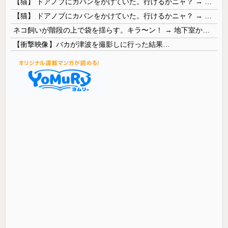
【猫】 ドアノブにカバンをかけていた。行けるかニャ？ → 猫はこうなります…
【猫】 ドアノブにカバンをかけていた。行けるかニャ？ → 猫はこうなります…
ネコ飼いが階段の上で袋を揺らす。キラ〜ン！ → 地下室からヤツが現れる…
【衝撃映像】バカが津波を撮影しに行った結果…