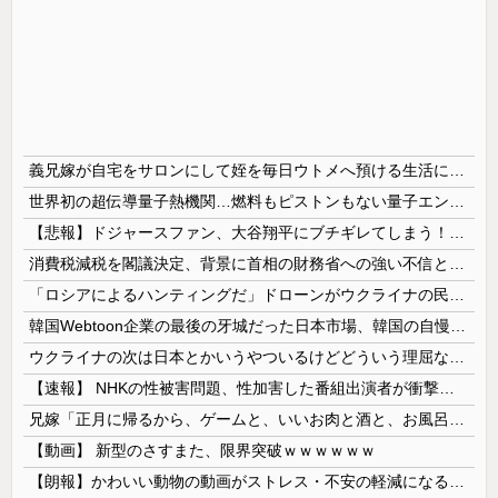
義兄嫁が自宅をサロンにして姪を毎日ウトメへ預ける生活に。数年後、そのツケが一気に回ってきて…
世界初の超伝導量子熱機関…燃料もピストンもない量子エンジンが回った！
【悲報】ドジャースファン、大谷翔平にブチギレてしまう！！！！！！
消費税減税を閣議決定、背景に首相の財務省への強い不信と人事介入の示唆 歴代政権に増税を主導してきた財務省、高市内閣に完全敗北
「ロシアによるハンティングだ」ドローンがウクライナの民間人を追い回して爆発…ゼレンスキー氏が非難！
韓国Webtoon企業の最後の牙城だった日本市場、韓国の自慢の種だった某アプリが遂に……
ウクライナの次は日本とかいうやついるけどどういう理屈なの？
【速報】 NHKの性被害問題、性加害した番組出演者が衝撃告白！
兄嫁「正月に帰るから、ゲームと、いいお肉と酒と、お風呂グッズの準備しとけよ」寝起きの私「知るかボケ」兄嫁「キィィィィー！！！！」私「あ…」
【動画】 新型のさすまた、限界突破ｗｗｗｗｗｗ
【朗報】かわいい動物の動画がストレス・不安の軽減になる可能性。英大学の研究で実証