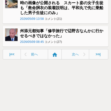
時の画像が公開される スカート姿の女子生徒
も「救命胴衣の装着説明は、平和丸で先に乗船
した男子生徒にのみ」
2026/05/09 13:58
コメント(21)
舛添元都知事「修学旅行で辺野古なんかに行か
せるべきではなかった」
2026/05/09 08:45
コメント(27)
home
|<<
前へ
次へ
>>|