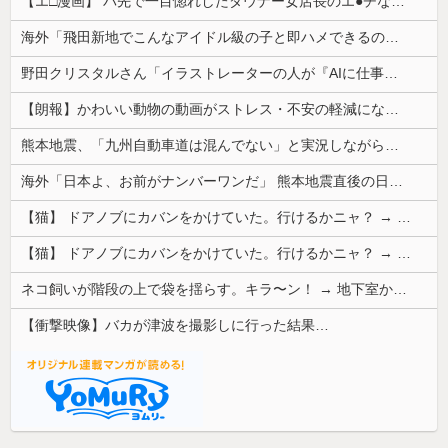
【エ□漫画】 バ先で一目惚れしたダウナー女店長のエ●チなサービスで給料0円…！弱点チクビ責めでイカせまくってわからせる…！
海外「飛田新地でこんなアイドル級の子と即ハメできるのかよ」⇒ 晒された無修正動画がコチラ
野田クリスタルさん「イラストレーターの人が『AIに仕事を奪われる』って言ってるけど、あなた達は"仕事を奪う側"じゃない？」
【朗報】かわいい動物の動画がストレス・不安の軽減になる可能性。英大学の研究で実証
熊本地震、「九州自動車道は混んでない」と実況しながら被災地へ向かう有名アナなどに批判殺到 全国紙記者「最新の状況をいち早く伝えることは報道機関としての責務」「情報を取り上げることには大きな意義がある」
海外「日本よ、お前がナンバーワンだ」 熊本地震直後の日本の対応のスピードに世界が衝撃
【猫】 ドアノブにカバンをかけていた。行けるかニャ？ → 猫はこうなります…
【猫】 ドアノブにカバンをかけていた。行けるかニャ？ → 猫はこうなります…
ネコ飼いが階段の上で袋を揺らす。キラ〜ン！ → 地下室からヤツが現れる…
【衝撃映像】バカが津波を撮影しに行った結果…