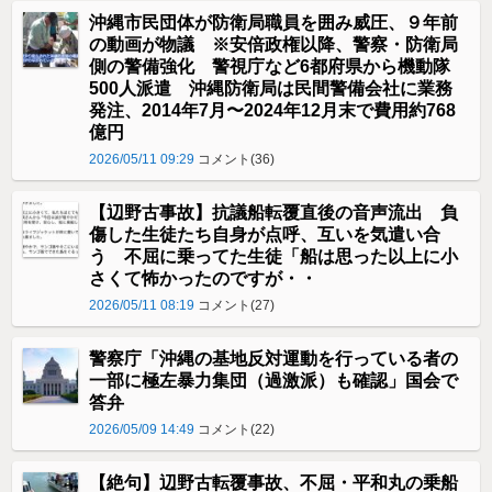
沖縄市民団体が防衛局職員を囲み威圧、９年前
の動画が物議 ※安倍政権以降、警察・防衛局
側の警備強化 警視庁など6都府県から機動隊
500人派遣 沖縄防衛局は民間警備会社に業務
発注、2014年7月〜2024年12月末で費用約768
億円
2026/05/11 09:29
コメント(36)
【辺野古事故】抗議船転覆直後の音声流出 負
傷した生徒たち自身が点呼、互いを気遣い合
う 不屈に乗ってた生徒「船は思った以上に小
さくて怖かったのですが・・
2026/05/11 08:19
コメント(27)
警察庁「沖縄の基地反対運動を行っている者の
一部に極左暴力集団（過激派）も確認」国会で
答弁
2026/05/09 14:49
コメント(22)
【絶句】辺野古転覆事故、不屈・平和丸の乗船