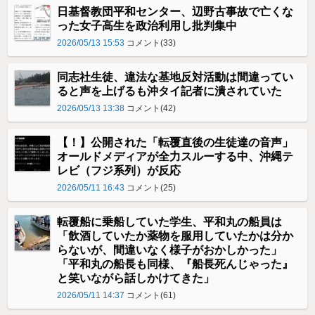
日基督教団平和センター、辺野古事故で亡くな
った女子高生を政治利用し批判集中
2026/05/13 15:53
コメント(33)
同志社生徒、違法な基地反対活動は間違ってい
ると声を上げるも沖タイ記者に潰されていた
2026/05/13 13:38
コメント(42)
【！】公開された「転覆直後の生徒達の音声」
オールドメディアが全力スルーする中、沖縄テ
レビ（フジ系列）が反応
2026/05/11 16:43
コメント(25)
転覆船に乗船していた学生、平和丸の船員は
「飲酒していたか薬物を服用していたかは分か
らないが、間違いなく様子がおかしかった」
「平和丸の船長も同様、『船長死んじゃった』
と笑いながら話しかけてきた」
2026/05/11 14:37
コメント(61)