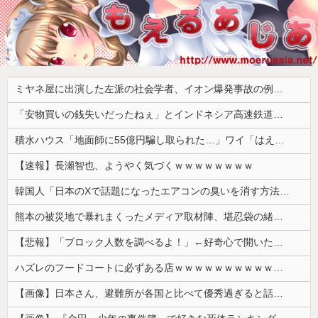
ミヤネ屋に出演した左派の社会学者、イオン爆発事故の例のテナントに理解を示して……
「安物買いの銭失いだったねぇ」とインドネシア高速鉄道の最終処分に日本側騒然、国家予算は使わないというと何が財源なんだ？
積水ハウス「地面師に55億円騙し取られた…」ワイ「はえーかわいそう…会社滅茶苦茶やろなぁ」→
【速報】長瀬智也、ようやく気づくｗｗｗｗｗｗｗｗ
韓国人「日本のXで話題になったエアコンの臭いを消す方法をご覧ください」→「これマジ？」
熊本の被災地で暴れまくったメディア取材陣、堪忍袋の緒が切れた地元住民が苦情を寄せまくった結果……
【悲報】「ブロック人数を調べるよ！」←好奇心で開いたら終わるサイトだった【HotTweets】
ハズレのフードコートに必ずある店ｗｗｗｗｗｗｗｗｗｗｗｗ
【画像】日本さん、避難所が各国と比べて優秀過ぎると話題に