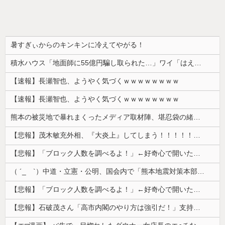
暑すぎぃからのキンキンに冷えてやがる！
積水ハウス「地面師に55億円騙し取られた…」ワイ「はえーかわいそう…会社滅茶苦茶やろなぁ」→
【速報】長瀬智也、ようやく気づくｗｗｗｗｗｗｗｗ
【速報】長瀬智也、ようやく気づくｗｗｗｗｗｗｗｗ
熊本の被災地で暴れまくったメディア取材陣、堪忍袋の緒が切れた地元住民が苦情を寄せまくった結果……
【悲報】茂木敏充外相、『大炎上』してしまう！！！！！！！
【悲報】「ブロック人数を調べるよ！」←好奇心で開いたら終わるサイトだった【HotTweets】
（ ´_ゝ`）中道・立憲・公明、国会内で「熊本地震対策本部会議」各省庁からヒアリング・現地から意見聴取「パーティション、人手、宿泊施設の不足や、...
【悲報】「ブロック人数を調べるよ！」←好奇心で開いたら終わるサイトだった【HotTweets】
【悲報】石破茂さん「高市内閣のやり方は強引だ！」支持率下落の理由を指摘 → ﾈｯﾄ「お前が言うな」「鳥取県だけ減税無しで！」 ｗｗｗｗｗｗｗｗｗ...