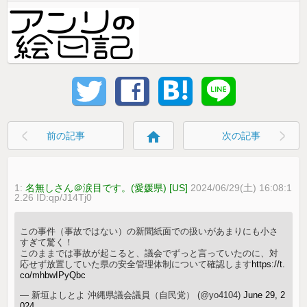
home
前の記事
次の記事
1:
名無しさん＠涙目です。(愛媛県) [US]
2024/06/29(土) 16:08:1
2.26 ID:qp/J14Tj0
この事件（事故ではない）の新聞紙面での扱いがあまりにも小さ
すぎて驚く！
このままでは事故が起こると、議会でずっと言っていたのに、対
応せず放置していた県の安全管理体制について確認します
https://t.
co/mhbwIPyQbc
— 新垣よしとよ 沖縄県議会議員（自民党） (@yo4104)
June 29, 2
024