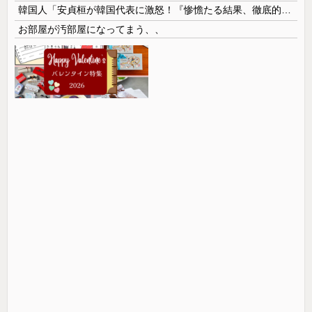
韓国人「安貞桓が韓国代表に激怒！『惨憺たる結果、徹底的な刷新が必要だ』と監督や協会を痛烈批判」
お部屋が汚部屋になってまう、、