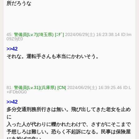
所だろうな
45:
警備員[Lv.7](埼玉県) [ﾆﾀﾞ]
2024/06/29(土) 16:23:38.14 ID:Im
09Z9jE0
>>42
それな。運転手さんも本当にかわいそう。
81:
警備員[Lv.31](兵庫県) [CN]
2024/06/29(土) 16:39:25.46 ID:L
+iFDb0G0
>>42
多分交通刑務所行きは無い。飛び出してきた老女を止め
に
入った人が代わりに轢かれたわけで、さすがにそこまで
予想しろは難しい。恐らく不起訴になる。民事は保険屋