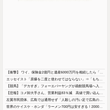
【衝撃】 ワイ、保険金2億円と遺産6000万円を相続したら「こう」なった・・・
エッセイスト「原爆を二度と使わせてはならない」⇒「もちろん中国の核も非難する？」⇒「中国の核は綺麗な核！」
【競馬】「デカすぎ」フォーエバーヤングが函館競馬場へ入厩 573キロ 矢作師「もう1段パワーアップ」
【悲報】コメ卸大手さん、営業利益83％減 高値で買い込んだ米が売れず「損切り祭り」開幕へ
左翼市民団体、広島では通用せず「人殺しの汚い足で広島の土を踏むな！」→広島県民「お前らの方が汚いんじゃ！」「ワシらが広島県民じゃ」
世界のケイスケ・ホンダ「ラーメン700円は安すぎる！2000円にするべき」