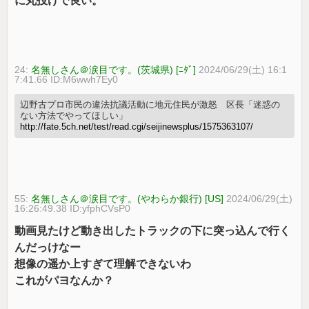
に丸投げで良い。
24:
名無しさん＠涙目です。(茨城県) [ﾆﾀﾞ]
2024/06/29(土) 16:1
7:41.66 ID:M6wwh7Ey0
辺野古プロ市民の違法抗議活動に地元住民が激怒 区長「迷惑の
ない方法でやってほしい」
http://fate.5ch.net/test/read.cgi/seijinewsplus/1575363107/
55:
名無しさん＠涙目です。(やわらか銀行) [US]
2024/06/29(土)
16:26:49.38 ID:yfphCVsP0
動画見たけど動き出したトラックの下に突っ込んで行く
んだっけなー
想像の遥か上すぎて理解できないわ
これがパヨなんか？