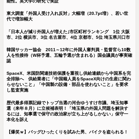
能性。英大学の研究で実証
東大調査「外国人受け入れ反対」大幅増（20.7pt増）、若い世
代で増加幅大
「日本人が減り外国人が増えた｣市区町村ランキング 1位 大阪
市、2位 横浜市、3位 名古屋市、4位 京都市、5位 埼玉県川口市
韓国サッカー協会 2011～12年に外国人審判員・監督官ら10数
人を性接待（W杯予選、五輪予選が含まれる）国会議員が事実確
認
SpaceX、米国防関連技術保護を重視し供給連鎖から中国系を完
全排除へ 供給業者に「中国籍人員をSpaceX向けの生産に関わ
らせないこと」「中国製の設備・部品を使わないこと」を要求
し監査実施
歴代最多得票記録でトップ当選の河合ゆうすけ市議、埼玉知事
選（来年８月）に立候補表明！「埼玉県の外国人問題を解決す
るには、知事選で保守の政治家が立ち上がるしかない」保守一
本化を訴え
【爆笑ｗ】バッグひったくりを試みた男、バイクを盗られる！