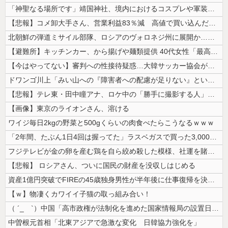
「神聖なる場所です」靖国神社、境内におけるコスプレや軍装の禁止を発表
【悲報】コメ卸大手さん、営業利益83％減 高値で買い込んだ米が売れず「...
北朝鮮の弾道ミサイル部隊、ロシアのヴォロネジ州に展開か…北朝鮮は本質的...
【避難所】キッチンカー、から揚げや麺類提供 40代女性「最高、パン中心...
【今はやってない】審判への性接待疑惑…大韓サッカー協会が声明「現在は一...
ドワンゴ川上「みい山への『障害者への配慮が足りない』という批判は害悪。...
【悲報】テレ東・田中瞳アナ、ロケ中の「勝手に撮影する人」に苦言「面識の...
【画像】東京のライオンさん、溶ける
ワイジ毎日2kgの野菜と500gくらいの肉食べたらこうなるｗｗｗ
「2年間、たぶん1日4回は握ってた」ラスベガスで買った3,000円のキ...
フジテレビが金の卵を産む鶏を自ら絞め殺した模様、社運を賭けたドル箱コン...
【悲報】 ロシアさん、ついに国民の財産を没収しはじめる
資産1億円突破でFIREの45歳独身男性が半年後に仕事復帰を決意した「...
【ｗ】物凄くカワイイ子猫の取っ組み合い！
（ ´_ゝ`）中国「高市政権が法制化を進めた国家情報局の設置日が7月3...
中曽根元首相「北東アジアで急激な変化 日韓協力強化を」