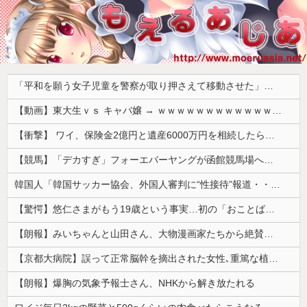
「平和を願う女子児童を警察が取り押さえて移動させた」と市民団体が告発、「児童……どこ？」とガチで困惑する人が続出
【動画】東大生ｖｓ キャバ嬢 → ｗｗｗｗｗｗｗｗｗｗｗｗｗｗｗｗｗｗ
【衝撃】 ワイ、保険金2億円と遺産6000万円を相続したら「こう」なった・・・
【競馬】「デカすぎ」フォーエバーヤングが函館競馬場へ入厩 573キロ 矢作師「もう1段パワーアップ」
韓国人「韓国サッカー協会、外国人審判に“性接待”報道・・・」→「2002年の審判買収が事実だったのか？」「日本人が言ってたこと正しかったね・・・...
【驚愕】悠仁さまがもう19歳という事実…初の「おことば」にネット民驚嘆
【朗報】みいちゃんと山田さん、大物漫画家たちから絶賛されるｗｗｗｗ
【京都大病院】誤って正常脳幹を摘出された女性､重篤な植物状態だが意識は正常で何かを思考していると判明
【朗報】爆胸の気象予報士さん、NHKから解き放たれる