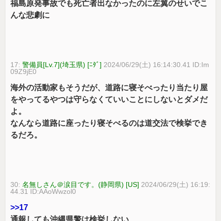
福島原発事故でも死亡者出なかったのに左翼のせいでこ
んな悲劇に
17:
警備員[Lv.7](埼玉県) [ﾆﾀﾞ]
2024/06/29(土) 16:14:30.41 ID:Im
09Z9jE0
海外の活動家もそうだが、道路に寝そべったり当たり屋
をやってるやつは守らなくていいことにしないとダメだ
よ。
なんなら道路に座ったり寝そべるのは道交法で検挙でき
るだろ。
30:
名無しさん＠涙目です。(静岡県) [US]
2024/06/29(土) 16:19:
44.31 ID:AAoWwzol0
>>17
通報しても沖縄県警は検挙しない