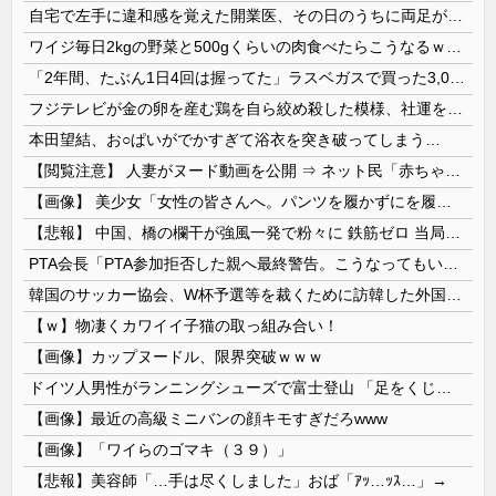
自宅で左手に違和感を覚えた開業医、その日のうちに両足が動かなくなり入院すると……
ワイジ毎日2kgの野菜と500gくらいの肉食べたらこうなるｗｗｗ
「2年間、たぶん1日4回は握ってた」ラスベガスで買った3,000円のキーホルダーを調べたら
フジテレビが金の卵を産む鶏を自ら絞め殺した模様、社運を賭けたドル箱コンテンツが御蔵入りになってしまい……
本田望結、お○ぱいがでかすぎて浴衣を突き破ってしまう…
【閲覧注意】 人妻がヌード動画を公開 ⇒ ネット民「赤ちゃんに絶対に母乳を上げないで！」（衝撃動画）
【画像】 美少女「女性の皆さんへ。パンツを履かずにを履いてみてください」
【悲報】 中国、橋の欄干が強風一発で粉々に 鉄筋ゼロ 当局「接着剤でくっつけただけ」「正常で、品質問題はない」
PTA会長「PTA参加拒否した親へ最終警告。こうなってもいい？」
韓国のサッカー協会、W杯予選等を裁くために訪韓した外国人審判を「性接待」していた……大して強くもないチームが潤沢な予算を持ってりゃそうなるわな
【ｗ】物凄くカワイイ子猫の取っ組み合い！
【画像】カップヌードル、限界突破ｗｗｗ
ドイツ人男性がランニングシューズで富士登山 「足をくじいて動けない」
【画像】最近の高級ミニバンの顔キモすぎだろwww
【画像】「ワイらのゴマキ（３９）」
【悲報】美容師「…手は尽くしました」おば「ｱｯ…ｯｽ…」→