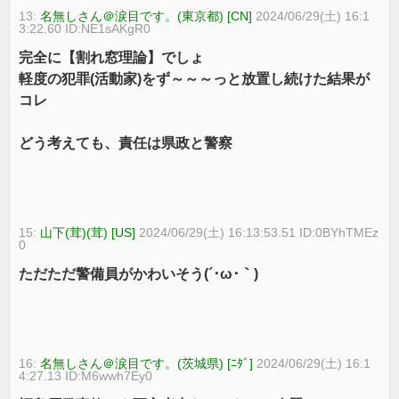
13:
名無しさん＠涙目です。(東京都) [CN]
2024/06/29(土) 16:1
3:22.60 ID:NE1sAKgR0
完全に【割れ窓理論】でしょ
軽度の犯罪(活動家)をず～～～っと放置し続けた結果が
コレ
どう考えても、責任は県政と警察
15:
山下(茸)(茸) [US]
2024/06/29(土) 16:13:53.51 ID:0BYhTMEz
0
ただただ警備員がかわいそう(´･ω･｀)
16:
名無しさん＠涙目です。(茨城県) [ﾆﾀﾞ]
2024/06/29(土) 16:1
4:27.13 ID:M6wwh7Ey0