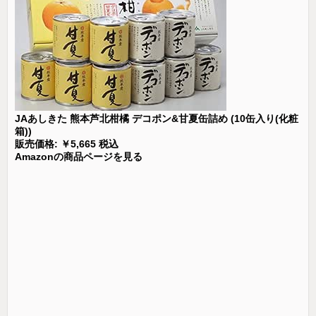
JAあしきた 熊本芦北柑橘 デコポン&甘夏缶詰め (10缶入り(化粧
箱))
販売価格: ￥5,665 税込
Amazonの商品ページを見る