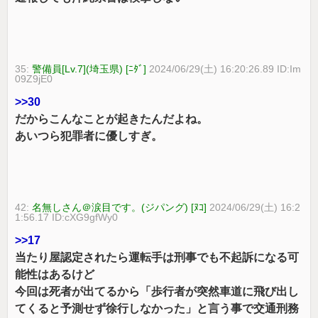
35:
警備員[Lv.7](埼玉県) [ﾆﾀﾞ]
2024/06/29(土) 16:20:26.89 ID:Im
09Z9jE0
>>30
だからこんなことが起きたんだよね。
あいつら犯罪者に優しすぎ。
42:
名無しさん＠涙目です。(ジパング) [ﾇｺ]
2024/06/29(土) 16:2
1:56.17 ID:cXG9gfWy0
>>17
当たり屋認定されたら運転手は刑事でも不起訴になる可
能性はあるけど
今回は死者が出てるから「歩行者が突然車道に飛び出し
てくると予測せず徐行しなかった」と言う事で交通刑務