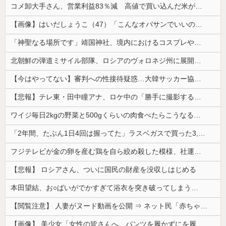
コメ卸大手さん、営業利益83％減 高値で買い込んだ米が売れず「損切り祭り」開幕へ
【画像】はいだしょうこ（47）「こんなオバサンでいいの…？」
「神聖なる場所です」靖国神社、境内におけるコスプレや軍装の禁止を発表
北朝鮮の弾道ミサイル部隊、ロシアのヴォロネジ州に展開か…北朝鮮は本質的にウクライナと戦争状態に！
【今はやってない】審判への性接待疑惑…大韓サッカー協会が声明「現在は一切発生していない」
【悲報】テレ東・田中瞳アナ、ロケ中の「勝手に撮影する人」に苦言「面識のない方にカメラを向けられるのは恐怖」
ワイジ毎日2kgの野菜と500gくらいの肉食べたらこうなるｗｗｗ
「2年間、たぶん1日4回は握ってた」ラスベガスで買った3,000円のキーホルダーを調べたら
フジテレビが金の卵を産む鶏を自ら絞め殺した模様、社運を賭けたドル箱コンテンツが御蔵入りになってしまい……
【悲報】 ロシアさん、ついに国民の財産を没収しはじめる
本田望結、お○ぱいがでかすぎて浴衣を突き破ってしまう…
【閲覧注意】 人妻がヌード動画を公開 ⇒ ネット民「赤ちゃんに絶対に母乳を上げないで！」（衝撃動画）
【画像】 美少女「女性の皆さんへ。パンツを履かずにを履いてみてください」