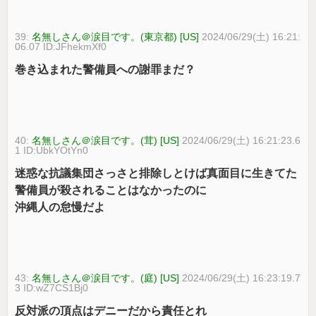
39:
名無しさん＠涙目です。(東京都) [US]
2024/06/29(土) 16:21:
06.07 ID:JFhekmXf0
巻き込まれた警備員への謝罪まだ？
40:
名無しさん＠涙目です。(茸) [US]
2024/06/29(土) 16:21:23.6
1 ID:UbkYOtYn0
迷惑な抗議集団さっさと排除しとけば真面目に生きてた
警備員が殺されることはなかったのに
沖縄人の怠慢だよ
43:
名無しさん＠涙目です。(庭) [US]
2024/06/29(土) 16:23:19.7
3 ID:wZ7CS1Bj0
反対派の頂点はデニーだから責任とれ