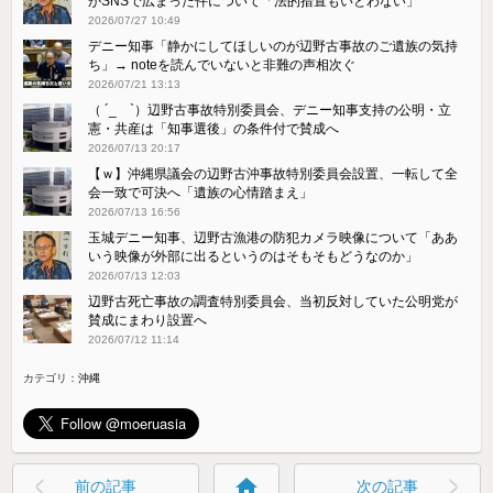
がSNSで広まった件について「法的措置もいとわない」
2026/07/27 10:49
デニー知事「静かにしてほしいのが辺野古事故のご遺族の気持
ち」→ noteを読んでいないと非難の声相次ぐ
2026/07/21 13:13
（ ´_ゝ`）辺野古事故特別委員会、デニー知事支持の公明・立
憲・共産は「知事選後」の条件付で賛成へ
2026/07/13 20:17
【ｗ】沖縄県議会の辺野古沖事故特別委員会設置、一転して全
会一致で可決へ「遺族の心情踏まえ」
2026/07/13 16:56
玉城デニー知事、辺野古漁港の防犯カメラ映像について「ああ
いう映像が外部に出るというのはそもそもどうなのか」
2026/07/13 12:03
辺野古死亡事故の調査特別委員会、当初反対していた公明党が
賛成にまわり設置へ
2026/07/12 11:14
カテゴリ：
沖縄
home
前の記事
次の記事