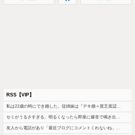
RSS【VIP】
私は22歳の時にでき婚した。従姉妹は『デキ婚＝貧乏底辺』と認識があるみたいで、私を馬鹿にしてきて…
セミがうるさすぎる。明るくなったら即座に爆音で鳴き出して毎日朝4時に叩き起こしにくるせいで寝不足だよ
友人から電話があり「最近ブログにコメントくれないね」と言われた