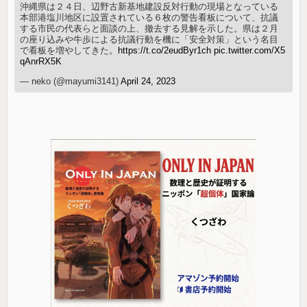
沖縄県は２４日、辺野古新基地建設反対行動の現場となっている
本部港塩川地区に設置されている６枚の警告看板について、抗議
する市民の代表らと面談の上、撤去する見解を示した。県は２月
の座り込みや牛歩による抗議行動を機に「安全対策」という名目
で看板を増やしてきた。
https://t.co/2eudByr1ch
pic.twitter.com/X5
qAnrRX5K
— neko (@mayumi3141)
April 24, 2023