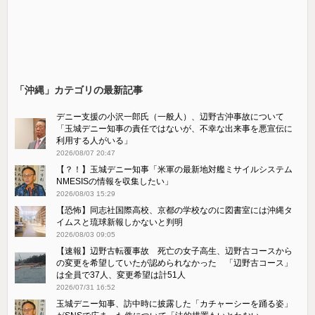
「沖縄」カテゴリの最新記事
デニー支援の小沢一郎氏（一般人）、辺野古沖事故について
「玉城デニー知事の責任ではないが、不幸な出来事を悪宣伝に
利用する人がいる」
2026/08/07 20:47
【？！】玉城デニー知事「米軍の最新地対艦ミサイルシステム
NMESISの情報を収集したい」
2026/08/03 15:29
【恐怖】同志社国際高校、京都の学校なのに図書室には沖縄タ
イムスと琉球新報しかないと判明
2026/08/03 09:05
【速報】辺野古転覆事故 死亡の女子高生、辺野古コースから
の変更を希望していたが認められなかった 「辺野古コース」
は全員で37人、変更希望は計51人
2026/07/31 16:52
玉城デニー知事、訪中時に披露した「カチャーシーを踊る姿」