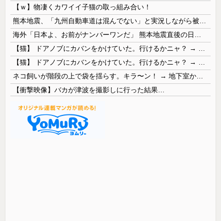
【ｗ】物凄くカワイイ子猫の取っ組み合い！
熊本地震、「九州自動車道は混んでない」と実況しながら被災地へ向かう有名アナなどに批判殺到 全国紙記者「最新の状況をいち早く伝えることは報道機関としての責務」「情報を取り上げることには大きな意義がある」
海外「日本よ、お前がナンバーワンだ」 熊本地震直後の日本の対応のスピードに世界が衝撃
【猫】 ドアノブにカバンをかけていた。行けるかニャ？ → 猫はこうなります…
【猫】 ドアノブにカバンをかけていた。行けるかニャ？ → 猫はこうなります…
ネコ飼いが階段の上で袋を揺らす。キラ〜ン！ → 地下室からヤツが現れる…
【衝撃映像】バカが津波を撮影しに行った結果…