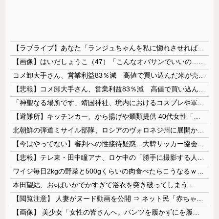
【ラブライブ】あなた「ランジュちゃんを私に惚れさせれば良くない？」
【画像】はいだしょうこ（47）「こんなオバサンでいいの…？」
コメ卸大手さん、営業利益83％減 高値で買い込んだ米が売れず「損切り祭り」開幕へ
【悲報】コメ卸大手さん、営業利益83％減 高値で買い込んだ米が売れず「損切り祭り」開幕へ
「神聖なる場所です」靖国神社、境内におけるコスプレや軍装の禁止を発表
【避難所】キッチンカー、から揚げや麺類提供 40代女性「最高、パン中心の生活には飽き飽きしていて、野菜不足も感じていた」→時事通信タイトル「パン...
北朝鮮の弾道ミサイル部隊、ロシアのヴォロネジ州に展開か…北朝鮮は本質的にウクライナと戦争状態に！
【今はやってない】審判への性接待疑惑…大韓サッカー協会が声明「現在は一切発生していない」
【悲報】テレ東・田中瞳アナ、ロケ中の「勝手に撮影する人」に苦言「面識のない方にカメラを向けられるのは恐怖」
ワイジ毎日2kgの野菜と500gくらいの肉食べたらこうなるｗｗｗ
本田望結、お○ぱいがでかすぎて浴衣を突き破ってしまう…
【閲覧注意】 人妻がヌード動画を公開 ⇒ ネット民「赤ちゃんに絶対に母乳を上げないで！」（衝撃動画）
【画像】 美少女「女性の皆さんへ。パンツを履かずにを履いてみてください」