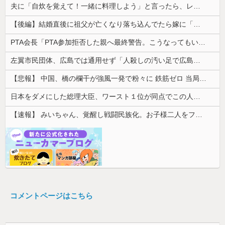
夫に「自炊を覚えて！一緒に料理しよう」と言ったら、レストランの予約をされた。自炊計画は完全に狂って…
【後編】結婚直後に祖父が亡くなり落ち込んでたら嫁に「いつまでくよくよしてるの？」と言われた。お義父さんやお義母さんの負担もなくなったし良かったと...
PTA会長「PTA参加拒否した親へ最終警告。こうなってもいい？」
左翼市民団体、広島では通用せず「人殺しの汚い足で広島の土を踏むな！」→広島県民「お前らの方が汚いんじゃ！」「ワシらが広島県民じゃ」
【悲報】 中国、橋の欄干が強風一発で粉々に 鉄筋ゼロ 当局「接着剤でくっつけただけ」「正常で、品質問題はない」
日本をダメにした総理大臣、ワースト１位が同点でこの人ｗｗｗｗｗｗ
【速報】 みいちゃん、覚醒し戦闘民族化。お子様二人をフルボッコにしてしまう
コメントページはこちら