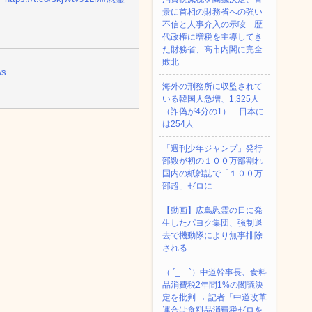
景に首相の財務省への強い
不信と人事介入の示唆 歴
代政権に増税を主導してき
た財務省、高市内閣に完全
敗北
ws
海外の刑務所に収監されて
いる韓国人急増、1,325人
（詐偽が4分の1） 日本に
は254人
「週刊少年ジャンプ」発行
部数が初の１００万部割れ
国内の紙雑誌で「１００万
部超」ゼロに
【動画】広島慰霊の日に発
生したパヨク集団、強制退
去で機動隊により無事排除
される
（ ´_ゝ`）中道幹事長、食料
品消費税2年間1%の閣議決
定を批判 → 記者「中道改革
連合は食料品消費税ゼロを