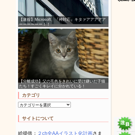
【速報】Microsoft、『神対応』キタァアアアアア
ーーーーーー！！
【分離成功】父の毛色をきれいに受け継いだ子猫
たち！すごくキレイに分かれている！
カテゴリ
サイトについて
絵提供：
２ch全AAイラスト化計画
さま