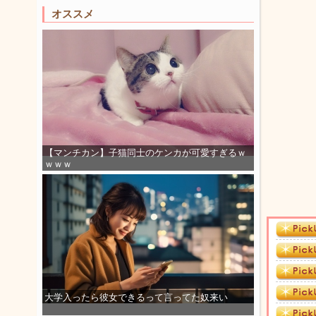
オススメ
【マンチカン】子猫同士のケンカが可愛すぎるｗ
ｗｗｗ
大学入ったら彼女できるって言ってた奴来い