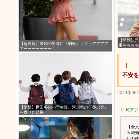
【愕然】元
【超速報】未婚の男達に『朗報』キタァアアアア
果ｗｗｗｗ
アーーーーーーー！！
（ ´
不安を
2024年06
【衝撃】世田谷の小学生達、河川敷の『桑の実』
1:
尺アジ
を食べた結果・・・・
【全文
玉城知
いを残