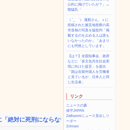
公約に掲げていたが？」→
階猛氏「
（ ´_ゝ`） 蓮舫さん、ｘに
投稿された被災地視察の高
市首相の写真を猛批判「掲
載するのを止める人は誰も
いなかったのか」「あまり
にも愕然としています」
【は？】全国知事会、政府
などに「多文化共生社会実
現に向けた提言」を提出
「国は在留外国人を労働者
と見ているが、日本人と同
じ生活者」
リンク
ニュースの森
保守JAPAN
Zattoyomiニュース見出しリ
「絶対に死刑にならない罪...
ーダー
2chnavi