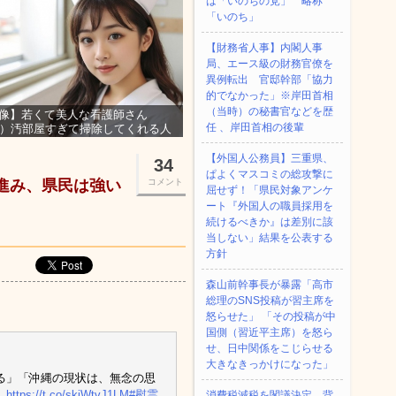
は「いのちの党」 略称
「いのち」
【財務省人事】内閣人事
局、エース級の財務官僚を
異例転出 官邸幹部「協力
的でなかった」※岸田首相
（当時）の秘書官などを歴
像】若くて美人な看護師さん
任 、岸田首相の後輩
3）汚部屋すぎて掃除してくれる人
集ｗｗｗ
【外国人公務員】三重県、
34
ぱよくマスコミの総攻撃に
が進み、県民は強い
コメント
屈せず！「県民対象アンケ
ート『外国人の職員採用を
続けるべきか』は差別に該
当しない」結果を公表する
方針
森山前幹事長が暴露「高市
総理のSNS投稿が習主席を
怒らせた」 「その投稿が中
国側（習近平主席）を怒ら
せ、日中関係をこじらせる
大きなきっかけになった」
る」「沖縄の現状は、無念の思
。
https://t.co/skjWtvJ1LM
#慰霊
消費税減税を閣議決定、背