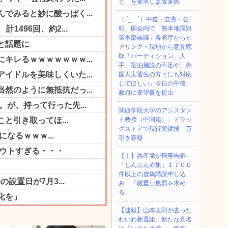
と」を要求し監査実施
（ ´_ゝ`）中道・立憲・公
明、国会内で「熊本地震対
策本部会議」各省庁からヒ
アリング・現地から意見聴
取「パーティション、人
手、宿泊施設の不足や、外
国人実習生の方々にも対応
してほしい」今日の午後、
政府に要望書を提出
関西学院大学のアシスタン
ト教授（中国籍）、ドラッ
グストアで現行犯逮捕 万
引き容疑
【！】共産党が刑事告訴
「しんぶん赤旗」１７００
件以上の虚偽購読申し込
み 「厳重な処罰を求め
る」
【速報】山本太郎が去った
れいわ新選組、新たな党名