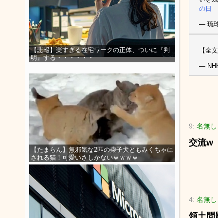
の日
— 琉球
【悲報】楽すぎる在宅ワークの正体、ついに『判
【全文
明』する・・・・・・
— NH
9:
名無し
交流w
【たまらん】無邪気な2匹の柴子犬ともみくちゃに
される猫！可愛いさしかないｗｗｗｗ
4:
名無し
領土問