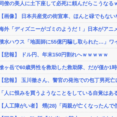
同僚の美人に土下座して必死に頼んだらこうなる
【画像】 日本共産党の街宣車、ほんと碌でもない
海外「ディズニーがゴミのようだ！」日本がアニメ化
積水ハウス「地面師に55億円騙し取られた…」ワイ
【悲報】 ドル円、年末150円割れへｗｗｗｗｗ
槍ヶ岳で60歳男性を救助した救助隊、だが僅か1時
【悲報】 玉川徹さん、警官の発泡での包丁男死亡に
「人に恨みを買うようなことをしている自覚はある
【人工障がい者】 甥(28)「両親が亡くなったんで僕