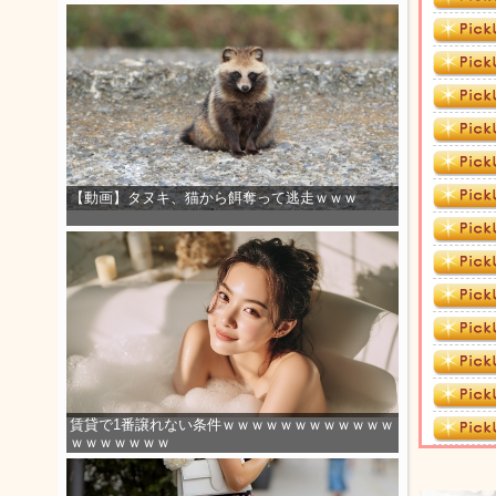
【動画】タヌキ、猫から餌奪って逃走ｗｗｗ
賃貸で1番譲れない条件ｗｗｗｗｗｗｗｗｗｗｗｗ
ｗｗｗｗｗｗｗ