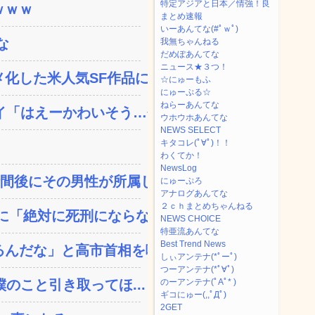
特定アジアと日本／情強！良
ｗｗｗ
まとめ速報
いーあんてな(#ﾟｗﾟ)
な
我無ちゃんねる
だめぽあんてな
ニュース★３つ！
した米人気SF作品に絶...
☆にゅーもふ
にゅーぷる☆
ねらーあんてな
「はえーかわいそう…会...
ウホウホあんてな
NEWS SELECT
キタコレ(ﾟ∀ﾟ)！！
わくてか！
NewsLog
間後にその男性が所属し...
にゅーぷろ
アナログあんてな
２ｃｈまとめちゃんねる
「絶対に死刑にならない...
NEWS CHOICE
特亜流あんてな
Best Trend News
んだな」と高市首相を嘲笑...
しぃアンテナ(*ﾟーﾟ)
つーアンテナ(*ﾟ∀ﾟ)
のこと引き取ってほ...
のーアンテナ(ﾟAﾟ* )
ギコにゅー(,,ﾟДﾟ)
2GET