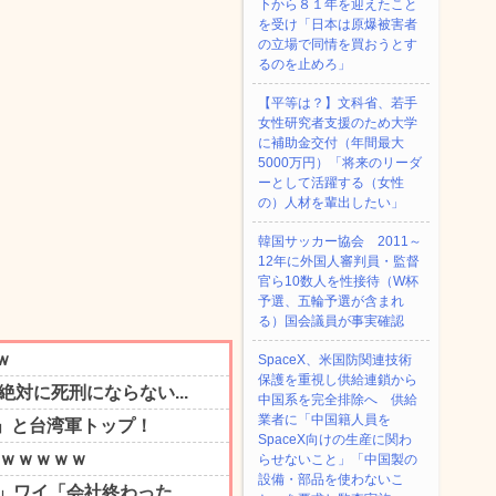
下から８１年を迎えたこと
を受け「日本は原爆被害者
の立場で同情を買おうとす
るのを止めろ」
【平等は？】文科省、若手
女性研究者支援のため大学
に補助金交付（年間最大
5000万円）「将来のリーダ
ーとして活躍する（女性
の）人材を輩出したい」
韓国サッカー協会 2011～
12年に外国人審判員・監督
官ら10数人を性接待（W杯
予選、五輪予選が含まれ
る）国会議員が事実確認
SpaceX、米国防関連技術
保護を重視し供給連鎖から
中国系を完全排除へ 供給
業者に「中国籍人員を
SpaceX向けの生産に関わ
らせないこと」「中国製の
設備・部品を使わないこ