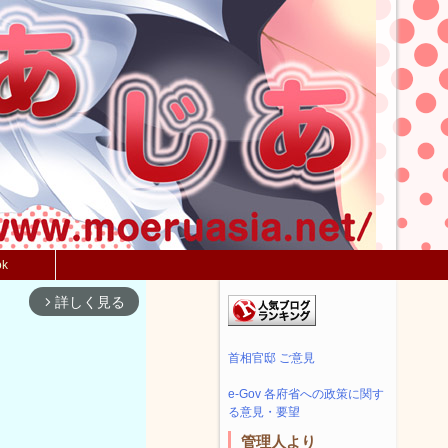
ok
詳しく見る
arrow_forward_ios
首相官邸 ご意見
e-Gov 各府省への政策に関す
る意見・要望
管理人より