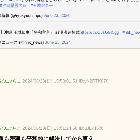
#沖縄慰霊の日
#玉城デニー
新報 (@ryukyushimpo)
June 23, 2024
】沖縄 玉城知事「平和宣言」 戦没者追悼式
https://t.co/JsG9il5ggT
#nhk_ne
Kニュース (@nhk_news)
June 23, 2024
どんぶらこ
2024/06/23(日) 15:53:01.51 ID:yN2RTK070
どんぶらこ
2024/06/23(日) 15:51:24.58 ID:uJLx45lf0
題も密猟も平和的に解決してから言え