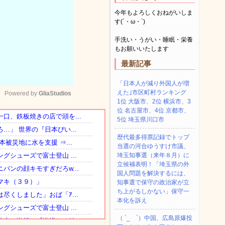
今年もよろしくおねがいしま
す(´・ω・`)
手洗い・うがい・睡眠・栄養
もお願いいたします
最新記事
「日本人が減り外国人が増
えた｣市区町村ランキング
Powered by 
GliaStudios
1位 大阪市、2位 横浜市、3
位 名古屋市、4位 京都市、
5位 埼玉県川口市
Mute
歴代最多得票記録でトップ
当選の河合ゆうすけ市議、
埼玉知事選（来年８月）に
立候補表明！「埼玉県の外
国人問題を解決するには、
知事選で保守の政治家が立
ち上がるしかない」保守一
本化を訴え
（ ´_ゝ`）中国、広島原爆投