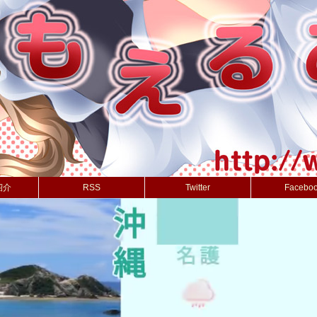
紹介
RSS
Twitter
Facebo