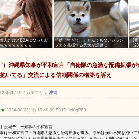
美人だけどBBAになった結
「嬉しすぎて！」とんでもないジャン
【画
ｗｗｗｗｗｗｗｗ
プ力を発揮する柴犬が話題に
（2
を募
_ゝ`）沖縄県知事が平和宣言「自衛隊の急激な配備拡張
抱いてる」交流による信頼関係の構築を訴え
月23日17:01 / カテゴリ：
沖縄
 ★
2024/06/23(日) 15:49:39.59 ID:iIkI0gP89
】玉城デニー知事の平和宣言
事は平和宣言で「自衛隊の急激な配備拡張が進み、県民は強い不安を抱いて
して犠牲になられた御霊を慰めることになっているのか」と問いかけました