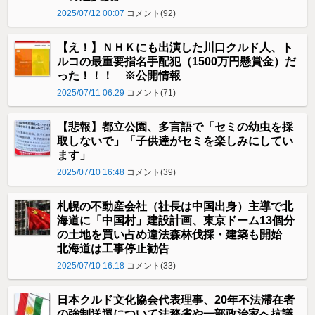
2025/07/12 00:07
コメント(92)
【え！】ＮＨＫにも出演した川口クルド人、ト
ルコの最重要指名手配犯（1500万円懸賞金）だ
った！！！ ※公開情報
2025/07/11 06:29
コメント(71)
【悲報】都立公園、多言語で「セミの幼虫を採
取しないで」「子供達がセミを楽しみにしてい
ます」
2025/07/10 16:48
コメント(39)
札幌の不動産会社（社長は中国出身）主導で北
海道に「中国村」建設計画、東京ドーム13個分
の土地を買い占め違法森林伐採・建築も開始
北海道は工事停止勧告
2025/07/10 16:18
コメント(33)
日本クルド文化協会代表理事、20年不法滞在者
の強制送還について法務省や一部政治家へ抗議