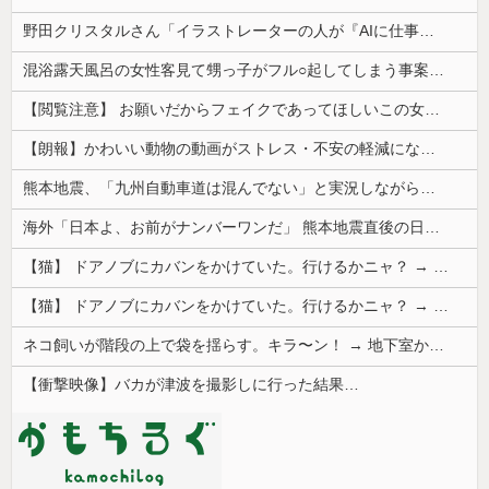
野田クリスタルさん「イラストレーターの人が『AIに仕事を奪われる』って言ってるけど、あなた達は"仕事を奪う側"じゃない？」
混浴露天風呂の女性客見て甥っ子がフル○起してしまう事案が発生 part4
【閲覧注意】 お願いだからフェイクであってほしいこの女児の動画、本物だった…
【朗報】かわいい動物の動画がストレス・不安の軽減になる可能性。英大学の研究で実証
熊本地震、「九州自動車道は混んでない」と実況しながら被災地へ向かう有名アナなどに批判殺到 全国紙記者「最新の状況をいち早く伝えることは報道機関としての責務」「情報を取り上げることには大きな意義がある」
海外「日本よ、お前がナンバーワンだ」 熊本地震直後の日本の対応のスピードに世界が衝撃
【猫】 ドアノブにカバンをかけていた。行けるかニャ？ → 猫はこうなります…
【猫】 ドアノブにカバンをかけていた。行けるかニャ？ → 猫はこうなります…
ネコ飼いが階段の上で袋を揺らす。キラ〜ン！ → 地下室からヤツが現れる…
【衝撃映像】バカが津波を撮影しに行った結果…