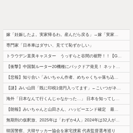
嫁「妊娠したよ。実家帰るわ。産んだら戻る」→嫁「実家快適すぎｗもう戻りません」俺「転勤でそっち行くから一緒に住もう」嫁「は？離婚して！ほらさっさと紙書けや！」俺「はい」
専門家「日本車はダサい、見てて恥ずかしい」
トラウデン直美キャスター うっすらと谷間の裾野！！【GIF動画あり】
【衝撃】中国製ルーター20機種にバックドア発見！ ネットに繋ぐだけで35秒ごとに中国のサーバーと通信
【悲報】知り合い「みいちゃん作者、めちゃくちゃ落ち込んでる。以前みいちゃんへの深い愛を語ってくれた」
【謎】みい山田「既に印税1億円入ってます」←こいつがネットの叩き程度にムキになる理由
海外「日本なんて行くんじゃなかった…」 日本を知ってしまったディズニー信者、帰国後『本家』に失望する事態に
【朗報】みいちゃんと山田さん、ハッピーエンド確定 最後はママに埋葬される
無期刑の仮釈放、2025年は「わずか4人」2024年は32人が獄中死…「終身刑化」の傾向続く
韓国警察、大韓サッカー協会を家宅捜索 代表監督選考巡り