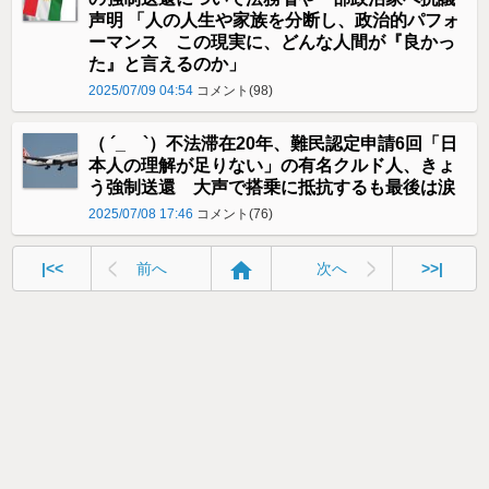
声明 「人の人生や家族を分断し、政治的パフォ
ーマンス この現実に、どんな人間が『良かっ
た』と言えるのか」
2025/07/09 04:54
コメント(98)
（ ´_ゝ`）不法滞在20年、難民認定申請6回「日
本人の理解が足りない」の有名クルド人、きょ
う強制送還 大声で搭乗に抵抗するも最後は涙
2025/07/08 17:46
コメント(76)
home
|<<
前へ
次へ
>>|