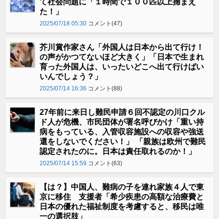
て社会問題に「１時間で１００匹以上捕まえ
た！」
2025/07/18 05:30
コメント(47)
芥川賞作家さん「外国人は日本から出て行け！
の声がかつてないほど大きく」「日本で生まれ
育った外国人は、いったいどこへ出て行けばい
いんでしょう？」
2025/07/14 16:36
コメント(88)
27年前に来日し難民申請６回不認定の川口クル
ド人が危機、市民団体が署名呼びかけ「重い持
病をもっている、入管収容施設への収容や強送
還をしないでください！」 「親族は欧州で難民
認定されたのに。日本は責任取れるのか！」
2025/07/14 15:59
コメント(63)
【は？】中国人、難病の子を連れ家族４人で東
京に移住 支援者「希少疾患の高額な治療費と
日本の優れた福祉制度を考慮すると、移民は唯
一の選択肢」