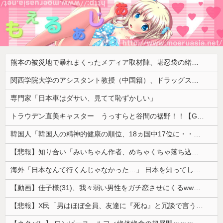
熊本の被災地で暴れまくったメディア取材陣、堪忍袋の緒が切れた地元住民が苦情を寄せまくった結果……
関西学院大学のアシスタント教授（中国籍）、ドラッグストアで現行犯逮捕 万引き容疑
専門家「日本車はダサい、見てて恥ずかしい」
トラウデン直美キャスター うっすらと谷間の裾野！！【GIF動画あり】
韓国人「韓国人の精神的健康の順位、18ヵ国中17位に・・・」→「日本に勝った！！！！！」
【悲報】知り合い「みいちゃん作者、めちゃくちゃ落ち込んでる。以前みいちゃんへの深い愛を語ってくれた」
海外「日本なんて行くんじゃなかった…」 日本を知ってしまったディズニー信者、帰国後『本家』に失望する事態に
【動画】佳子様(31)、我々弱い男性をガチ恋させにくるwwwwwww 【Pickup05164714】
【悲報】X民「男はほぼ全員、友達に『死ね』と冗談で言うことがある」←これマジ？ｗｗｗｗ