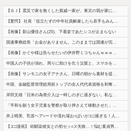
【ＧＪ】震災で家を無くした親戚一家が、東京の我が家に転がり込んで一年近く帰らない。「東京は家賃が高くて～」「働き口がなくて～」と言い訳ばっかりなので、父親が独断で・・・ｗ
【驚愕】 社長「役立たずの中年社員解雇したら若手もみんな辞めてしまった…」
【画像】影山優佳さん(25)、下着姿であたシコが止まらない
国連事務総長「お金がありません。このままでは国連が完全崩壊します。助けて下さい」
【画像】かぐや様は告らせたいの伊井野ミコちゃんｗｗｗｗｗ
中国人の子供が溺れ、周りに助けを乞う父親と、スマホを向けてインプレ稼ぎの見物人
【画像】サンモニの女子アナさん、日曜の朝から素材を提供してしまう
中国、金融監督管理総局前トップの全人代代表資格を剥奪…重大な規律違反で！
岸田文雄「日米の為替介入は一時しのぎに過ぎない。私なら円を強くすることが出来る」
「平和を願う女子児童を警察が取り押さえて移動させた」と市民団体が告発、「児童……どこ？」とガチで困惑する人が続出
井上晴美、乳首ヘア○ードや濡れ場お○ぱいがエ□過ぎる！人生最後のラスト写真集、最高！！
【エ□漫画】 幼馴染彼女との初セッ○ス失敗…！悩む童貞男子にクラスメイトのギャルJKが優しく近づきオチ○ポよしよしされちゃう…！