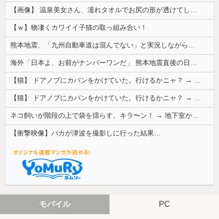
【画像】 温泉美女さん、濡れタオルでお尻の形が透けてしまう
【ｗ】物凄くカワイイ子猫の取っ組み合い！
熊本地震、「九州自動車道は混んでない」と実況しながら被災地へ向かう有名アナなどに批判殺到 全国紙記者「最新の状況をいち早く伝えることは報道機関としての責務」「情報を取り上げることには大きな意義がある」
海外「日本よ、お前がナンバーワンだ」 熊本地震直後の日本の対応のスピードに世界が衝撃
【猫】 ドアノブにカバンをかけていた。行けるかニャ？ → 猫はこうなります…
【猫】 ドアノブにカバンをかけていた。行けるかニャ？ → 猫はこうなります…
ネコ飼いが階段の上で袋を揺らす。キラ〜ン！ → 地下室からヤツが現れる…
【衝撃映像】バカが津波を撮影しに行った結果…
モバイル
PC