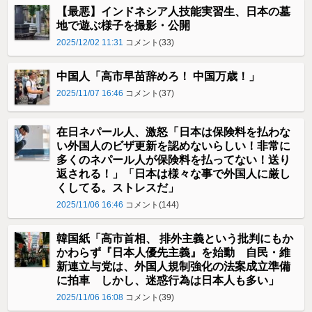
【最悪】インドネシア人技能実習生、日本の墓
地で遊ぶ様子を撮影・公開
2025/12/02 11:31
コメント(33)
中国人「高市早苗辞めろ！ 中国万歳！」
2025/11/07 16:46
コメント(37)
在日ネパール人、激怒「日本は保険料を払わな
い外国人のビザ更新を認めないらしい！非常に
多くのネパール人が保険料を払ってない！送り
返される！」「日本は様々な事で外国人に厳し
くしてる。ストレスだ」
2025/11/06 16:46
コメント(144)
韓国紙「高市首相、 排外主義という批判にもか
かわらず『日本人優先主義』を始動 自民・維
新連立与党は、外国人規制強化の法案成立準備
に拍車 しかし、迷惑行為は日本人も多い」
2025/11/06 16:08
コメント(39)