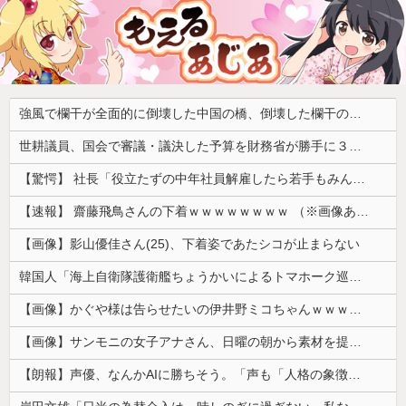
強風で欄干が全面的に倒壊した中国の橋、倒壊した欄干の破片を調べると凄まじい事実が発覚して……
世耕議員、国会で審議・議決した予算を財務省が勝手に３兆円動かしていると指摘・問題視
【驚愕】 社長「役立たずの中年社員解雇したら若手もみんな辞めてしまった…」
【速報】 齋藤飛鳥さんの下着ｗｗｗｗｗｗｗｗ （※画像あり）
【画像】影山優佳さん(25)、下着姿であたシコが止まらない
韓国人「海上自衛隊護衛艦ちょうかいによるトマホーク巡航ミサイルの実射試験に韓国人が衝撃！」→「着々と進む最新鋭の防衛装備‥」
【画像】かぐや様は告らせたいの伊井野ミコちゃんｗｗｗｗｗ
【画像】サンモニの女子アナさん、日曜の朝から素材を提供してしまう
【朗報】声優、なんかAIに勝ちそう。「声も「人格の象徴」明記、法務省」