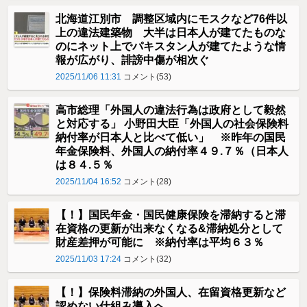
北海道江別市 調整区域内にモスクなど76件以
上の違法建築物 大半は日本人が建てたものな
のにネット上でパキスタン人が建てたような情
報が広がり、誹謗中傷が相次ぐ
2025/11/06 11:31
コメント(53)
高市総理「外国人の違法行為は政府として毅然
と対応する」 小野田大臣「外国人の社会保険料
納付率が日本人と比べて低い」 ※昨年の国民
年金保険料、外国人の納付率４９.７％（日本人
は８４.５％
2025/11/04 16:52
コメント(28)
【！】国民年金・国民健康保険を滞納すると滞
在資格の更新が出来なくなる&滞納処分として
財産差押が可能に ※納付率は平均６３％
2025/11/03 17:24
コメント(32)
【！】保険料滞納の外国人、在留資格更新など
認めない仕組み導入へ