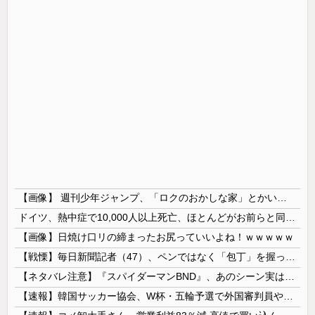
【画像】 週刊少年ジャンプ、「ロクのおかしな家」とかいう微妙な漫画を巻頭カラーにしたせいで100万部切る
ドイツ、熱中症で10,000人以上死亡、ほとんどがお前らと同年代で若者は元気💪
【画像】日焼け口リの締まったお尻っていいよね！ｗｗｗｗｗ
【戦慄】毎日新聞記者（47）、ペンではなく「包丁」を握ってしまった結果・・・・・
【ネタバレ注意】『スパイダーマンBND』、あのシーン実は過去作のセルフカバーだった
【速報】韓国サッカー協会、W杯・五輪予選で外国審判員や監督官を性接待！！！！