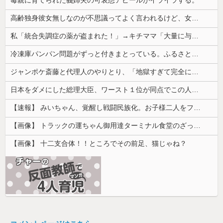
高齢独身彼女無しなのが不思議ってよく言われるけど、女と人付き合いとかめんどくさすぎる
私「統合失調症の薬が盗まれた！」→キチママ「大量に与えたら娘が病院に運ばれた！ヤバい薬！」私「えっ」→盗まれた薬が思わぬ形で使われていて…
冷凍庫パンパン問題がずっと付きまとっている。ふるさと納税も頼みたいけれど入れる場所がない
ジャンポケ斎藤と代理人のやりとり、「地獄すぎて完全にコントになってる……」と衝撃を受ける人が続出中
日本をダメにした総理大臣、ワースト１位が同点でこの人ｗｗｗｗｗｗ
【速報】 みいちゃん、覚醒し戦闘民族化。お子様二人をフルボッコにしてしまう
【画像】 トラックの運ちゃん御用達ターミナル食堂のざっかけないオムライスｗｗｗｗｗｗｗｗｗｗ
【画像】 十二支合体！！ところでその前足、猫じゃね？