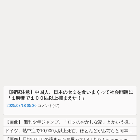
【閲覧注意】中国人、日本のセミを食いまくって社会問題に
「１時間で１００匹以上捕まえた！」
2025/07/18 05:30
コメント(47)
【画像】 週刊少年ジャンプ、「ロクのおかしな家」とかいう微妙な漫画を巻...
ドイツ、熱中症で10,000人以上死亡、ほとんどがお前らと同年代で若者...
【画像】日焼け口リの締まったお尻っていいよね！ｗｗｗｗｗ