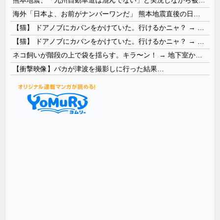
海外「日本よ、お前がナンバーワンだ」 熊本地震直後の日本の対応のスピードに世界が衝撃
【猫】 ドアノブにカバンをかけていた。行けるかニャ？ → 猫はこうなります…
【猫】 ドアノブにカバンをかけていた。行けるかニャ？ → 猫はこうなります…
ネコ飼いが階段の上で袋を揺らす。キラ〜ン！ → 地下室からヤツが現れる…
【衝撃映像】バカが津波を撮影しに行った結果…