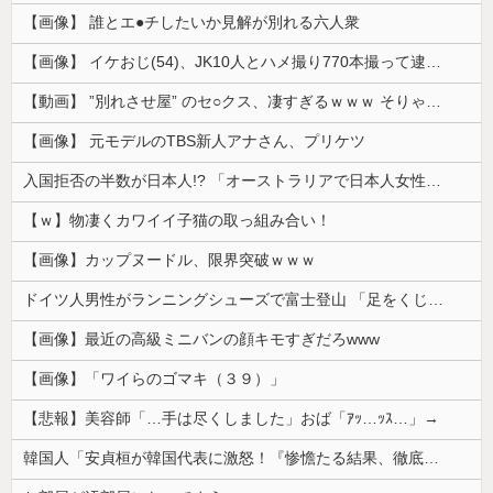
【画像】 誰とエ●チしたいか見解が別れる六人衆
【画像】 イケおじ(54)、JK10人とハメ撮り770本撮って逮捕ｗｗｗｗｗｗｗ
【動画】 ”別れさせ屋” のセ○クス、凄すぎるｗｗｗ そりゃ肉便器に堕ちるわｗｗｗ
【画像】 元モデルのTBS新人アナさん、プリケツ
入国拒否の半数が日本人!? 「オーストラリアで日本人女性が売春」
【ｗ】物凄くカワイイ子猫の取っ組み合い！
【画像】カップヌードル、限界突破ｗｗｗ
ドイツ人男性がランニングシューズで富士登山 「足をくじいて動けない」
【画像】最近の高級ミニバンの顔キモすぎだろwww
【画像】「ワイらのゴマキ（３９）」
【悲報】美容師「…手は尽くしました」おば「ｱｯ…ｯｽ…」→
韓国人「安貞桓が韓国代表に激怒！『惨憺たる結果、徹底的な刷新が必要だ』と監督や協会を痛烈批判」