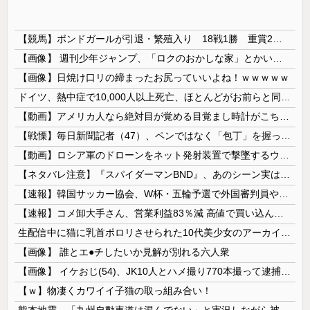
【競馬】ボンドガールが引退・繁殖入り 18戦1勝 重賞2着7回
【画像】 週刊少年ジャンプ、「ロクのおかしな家」とかいう微妙な漫画を巻頭カラーにしたせいで100万部切る
【画像】日焼け口リの締まったお尻っていいよね！ｗｗｗｗｗ
ドイツ、熱中症で10,000人以上死亡、ほとんどがお前らと同年代で若者は元気💪
【動画】アメリカ人なら絶対目が覚める目覚まし時計がこちらｗｗｗｗｗ
【戦慄】毎日新聞記者（47）、ペンではなく「包丁」を握ってしまった結果・・・・・
【動画】ロシア軍のドローンをネット発射装置で撃墜するウクライナ。
【ネタバレ注意】『スパイダーマンBND』、あのシーン実は過去作のセルフカバーだった
【速報】韓国サッカー協会、W杯・五輪予選で外国審判員や監督官を性接待！！！！
【速報】コメ卸大手さん、営業利益83％減 高値で買い込んだ米が売れず「損切り祭り」開幕へ
生配信中に猫に乳首ポロリさせられた10代美少女のアーカイブ、500万再生越えｗｗｗ
【画像】 誰とエ●チしたいか見解が別れる六人衆
【画像】 イケおじ(54)、JK10人とハメ撮り770本撮って逮捕ｗｗｗｗｗｗｗ
【ｗ】物凄くカワイイ子猫の取っ組み合い！
熊本地震、「九州自動車道は混んでない」と実況しながら被災地へ向かう有名アナなどに批判殺到 全国紙記者「最新の状況をいち早く伝えることは報道機関としての責務」「情報を取り上げることには大きな意義がある」