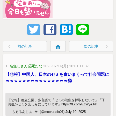
home
前の記事
次の記事
1:
名無しさん必死だな
2025/07/14(月) 10:01:11.37
【悲報】中国人、日本のセミを食いまくって社会問題に
ｗｗｗｗｗｗｗｗｗｗｗｗｗｗｗ😱
【悲報】都立公園、多言語で「セミの幼虫を採取しないで」「子
供達がセミを楽しみにしています」
https://t.co/I9vZWyeJ4r
— もえるあじあ ･∀･ (@moeruasia01)
July 10, 2025