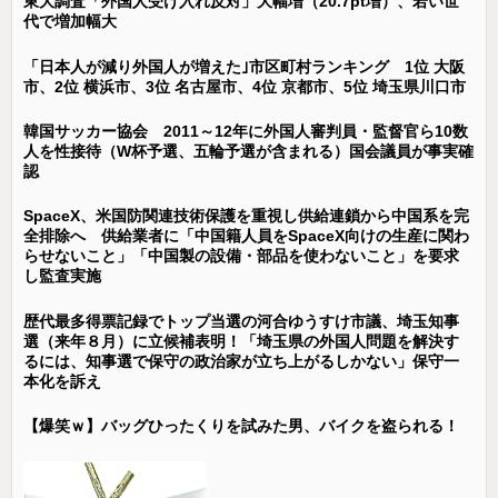
東大調査「外国人受け入れ反対」大幅増（20.7pt増）、若い世
代で増加幅大
「日本人が減り外国人が増えた｣市区町村ランキング 1位 大阪
市、2位 横浜市、3位 名古屋市、4位 京都市、5位 埼玉県川口市
韓国サッカー協会 2011～12年に外国人審判員・監督官ら10数
人を性接待（W杯予選、五輪予選が含まれる）国会議員が事実確
認
SpaceX、米国防関連技術保護を重視し供給連鎖から中国系を完
全排除へ 供給業者に「中国籍人員をSpaceX向けの生産に関わ
らせないこと」「中国製の設備・部品を使わないこと」を要求
し監査実施
歴代最多得票記録でトップ当選の河合ゆうすけ市議、埼玉知事
選（来年８月）に立候補表明！「埼玉県の外国人問題を解決す
るには、知事選で保守の政治家が立ち上がるしかない」保守一
本化を訴え
【爆笑ｗ】バッグひったくりを試みた男、バイクを盗られる！