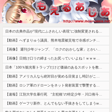
日本の古典作品が”現代にふさわしい表現”に強制変更される事態が進行中、今の価値観に照らせば……
【動画】へずまりゅう議員、熊本地震被災地で冷感ポンチョ配布 → 被災民の衝撃の反応がコチラ → ｗｗｗｗｗｗｗｗｗｗｗｗｗｗｗｗ
【画像】 週刊少年ジャンプ、「ロクのおかしな家」とかいう微妙な漫画を巻頭カラーにしたせいで100万部切る
【画像】日焼け口リの締まったお尻っていいよね！ｗｗｗｗｗ
日本「100％観光客トラップだけど価値のあるスポットを教えてほしい」
【動画】アメリカ人なら絶対目が覚める目覚まし時計がこちらｗｗｗｗｗ
【動画】ロシア軍のドローンをネット発射装置で撃墜するウクライナ。
【速報】江別大学生暴行死 “主犯格”の特定少年・川口侑斗被告に「無期懲役」の判決 当時17歳少年に「懲役30年」の判決
【動画】ゲーフリ新作、とんでもない手抜きをしてしまうwwwww