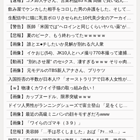
【速報】コメ卸大手さん、営業利益83％減 高値で買い込んだ米が売れず「損切り祭り」開幕へ
飲み屋でケンカした相手をコロした男の弁護をした。そして数年後、因果応報を思わせる出来事が…
生配信中に猫に乳首ポロリさせられた10代美少女のアーカイブ、500万再生越えｗｗｗ
【警告】 医師「米国では”ヘロインと同じくらいヤバい薬”が日本では平気で処方されてる」
【悲報】 夏のピーク、もう終わってたｗｗｗｗｗ
【画像】 誰とエ●チしたいか見解が別れる六人衆
【画像】 イケおじ(54)、JK10人とハメ撮り770本撮って逮捕ｗｗｗｗｗｗｗ
【動画】 ”別れさせ屋” のセ○クス、凄すぎるｗｗｗ そりゃ肉便器に堕ちるわｗｗｗ
【画像】 元モデルのTBS新人アナさん、プリケツ
入国拒否の半数が日本人!? 「オーストラリアで日本人女性が売春」
【ｗ】物凄くカワイイ子猫の取っ組み合い！
【画像】カップヌードル、限界突破ｗｗｗ
ドイツ人男性がランニングシューズで富士登山 「足をくじいて動けない」
【画像】最近の高級ミニバンの顔キモすぎだろwww
【画像】「ワイらのゴマキ（３９）」
【悲報】美容師「…手は尽くしました」おば「ｱｯ…ｯｽ…」→