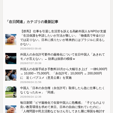
「在日関連」カテゴリの最新記事
【群馬】 仕事を引退し生活苦を訴える高齢外国人をNPOが支援
「生活保護を申請したいが方法が難しい」「物価高で年金だけ
では足りない。日本に残りたいが将来的にはブラジルに戻るし
かない」
2026/08/03 09:46
外国人の永住許可要件の厳格化について在日中国人「あきれて
モノが言えない」← 効果は抜群の模様ｗ
2026/07/27 20:39
外国人の在留手続き手数料10月から大幅引き上げ 一律6,000円
→ 10,000～75,000円、「永住許可」10,000円 → 200,000円
に 近くパブコメ（意見公募）を実施
2026/06/24 21:56
中国人「日本の永住権（永住許可）取得したら急に仕事したく
なくなったわｗ」「同感」
2026/06/24 12:36
毎日新聞「ビザ厳格化で在留中国人に危機感」「子どものより
良い教育環境を求めて来日。日本の自由に憧れていたのに」
「人権問題や民主活動などをけん引してきた層に帰国を検討す