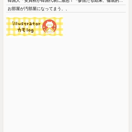
韓国人「安貞桓が韓国代表に激怒！『惨憺たる結果、徹底的な刷新が必要だ』と監督や協会を痛烈批判」
お部屋が汚部屋になってまう、、