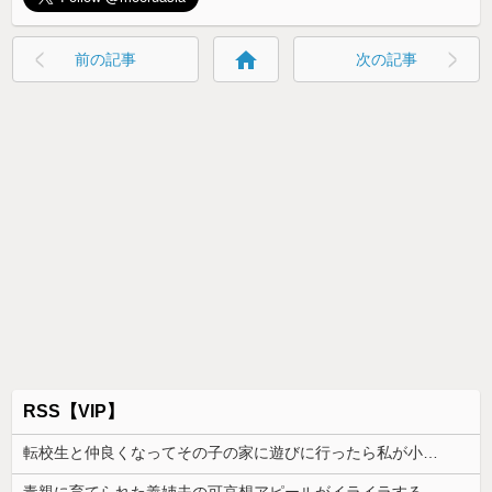
home
前の記事
次の記事
RSS【VIP】
転校生と仲良くなってその子の家に遊びに行ったら私が小さい頃に撮った写真があった
毒親に育てられた義姉夫の可哀想アピールがイライラする。