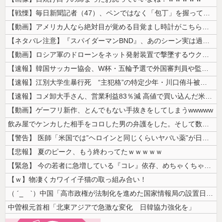
【戦慄】毎日新聞記者（47）、ペンではなく「包丁」を握ってしまった結果...
【動画】アメリカ人なら絶対目が覚める目覚まし時計がこちらｗｗｗｗｗ
【ネタバレ注意】『スパイダーマンBND』、あのシーン実は過去作のセルフ...
【動画】ロシア軍のドローンをネット発射装置で撃墜するウクライナ。
【速報】韓国サッカー協会、W杯・五輪予選で外国審判員や監督官を性接待！...
【速報】江別大学生暴行死 “主犯格”の特定少年・川口侑斗被告に「無期懲...
【速報】コメ卸大手さん、営業利益83％減 高値で買い込んだ米が売れず「...
【動画】ゲーフリ新作、とんでもない手抜きをしてしまうwwwww
飲み屋でケンカした相手をコロした男の弁護をした。そして数年後、因果応報...
【警告】 医師「米国では”ヘロインと同じくらいヤバい薬”が日本では平気...
【悲報】 夏のピーク、もう終わってたｗｗｗｗｗ
【緊急】 今の若者に急増している『コレ』依存、めちゃくちゃ深刻な模様w...
【ｗ】物凄くカワイイ子猫の取っ組み合い！
（ ´_ゝ`）中国「高市政権が法制化を進めた国家情報局の設置日が7月3...
中曽根元首相「北東アジアで急激な変化 日韓協力強化を」