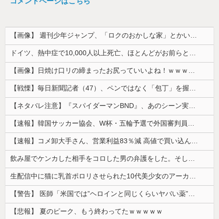
コメントページはこちら
【画像】 週刊少年ジャンプ、「ロクのおかしな家」とかいう微妙な漫画を巻頭カラーにしたせいで100万部切る
ドイツ、熱中症で10,000人以上死亡、ほとんどがお前らと同年代で若者は元気💪
【画像】日焼け口リの締まったお尻っていいよね！ｗｗｗｗｗ
【戦慄】毎日新聞記者（47）、ペンではなく「包丁」を握ってしまった結果・・・・・
【ネタバレ注意】『スパイダーマンBND』、あのシーン実は過去作のセルフカバーだった
【速報】韓国サッカー協会、W杯・五輪予選で外国審判員や監督官を性接待！！！！
【速報】コメ卸大手さん、営業利益83％減 高値で買い込んだ米が売れず「損切り祭り」開幕へ
飲み屋でケンカした相手をコロした男の弁護をした。そして数年後、因果応報を思わせる出来事が…
生配信中に猫に乳首ポロリさせられた10代美少女のアーカイブ、500万再生越えｗｗｗ
【警告】 医師「米国では”ヘロインと同じくらいヤバい薬”が日本では平気で処方されてる」
【悲報】 夏のピーク、もう終わってたｗｗｗｗｗ