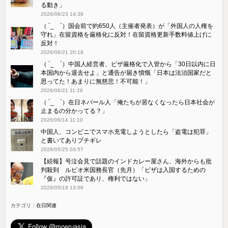
る動き」
2026/06/23 14:38
（ ´_ゝ`）国会前で約650人（主催者発表）が「外国人の人権を
守れ」在留資格を厳格化に反対！在留資格更新手数料値上げに
反対！
2026/06/21 20:18
（ ´_ゝ`）中国人経営者、ビザ厳格化で入管から「30日以内に日
本国内から退去せよ」と通告が届き憤慨「日本は法治国家だと
思ってた！あまりに無慈悲！不可能！」
2026/06/21 11:26
（ ´_ゝ`）在日ネパール人「俺たちが居なくなったら日本社会が
止まるの分かってる？」
2026/06/14 11:10
中国人、コンビニでスマホ充電しようとしたら「盗電は犯罪」
と書いてありブチギレ
2026/05/25 03:57
【続報】号泣会見で話題のインドカレー屋さん、海外からも批
判殺到 ルビオ米国務長官（先月）「ビザは入国するための
『仮』の許可証であり、権利ではない」
2026/05/19 13:08
カテゴリ：
在日関連