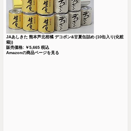
JAあしきた 熊本芦北柑橘 デコポン&甘夏缶詰め (10缶入り(化粧
箱))
販売価格: ￥5,665 税込
Amazonの商品ページを見る