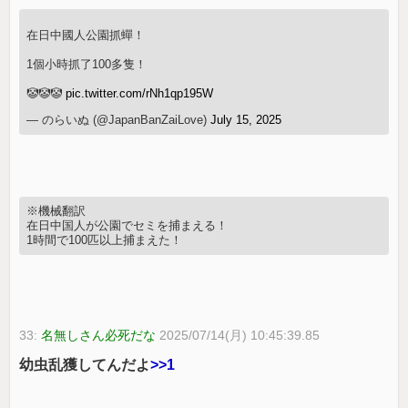
在日中國人公園抓蟬！
1個小時抓了100多隻！
🤡🤡🤡
pic.twitter.com/rNh1qp195W
— のらいぬ (@JapanBanZaiLove)
July 15, 2025
※機械翻訳
在日中国人が公園でセミを捕まえる！
1時間で100匹以上捕まえた！
33:
名無しさん必死だな
2025/07/14(月) 10:45:39.85
幼虫乱獲してんだよ
>>1