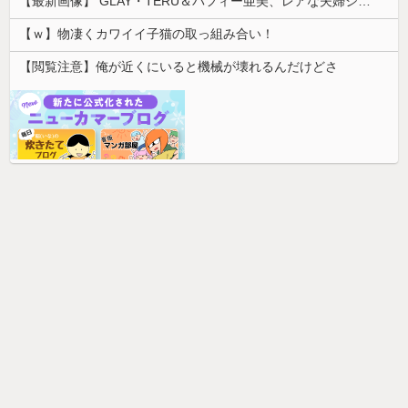
【最新画像】 GLAY・TERU＆パフィー亜美、レアな夫婦ショットを公開してしまう！
【ｗ】物凄くカワイイ子猫の取っ組み合い！
【閲覧注意】俺が近くにいると機械が壊れるんだけどさ