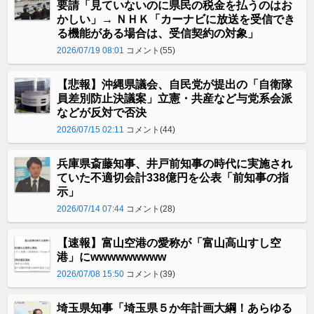
要請「見ていないのに県民の税金を払うのはお
かしい」→ ＮＨＫ「カーナビに放送を受信でき
る機能がある場合は、受信契約の対象」
2026/07/19 08:01
コメント(55)
【悲報】沖縄県議会、自民党が提出の「自衛隊
員差別防止決議案」立憲・共産など与党系会派
などが反対で否決
2026/07/15 02:11
コメント(44)
兵庫県斎藤知事、井戸前知事の時代に実施され
ていた不適切会計338億円を公表「前知事の指
示」
2026/07/14 07:44
コメント(28)
【速報】富山空港の愛称が「富山高山すし空
港」にwwwwwwwww
2026/07/08 15:50
コメント(39)
埼玉県知事「埼玉県５か年計画大綱！あらゆる