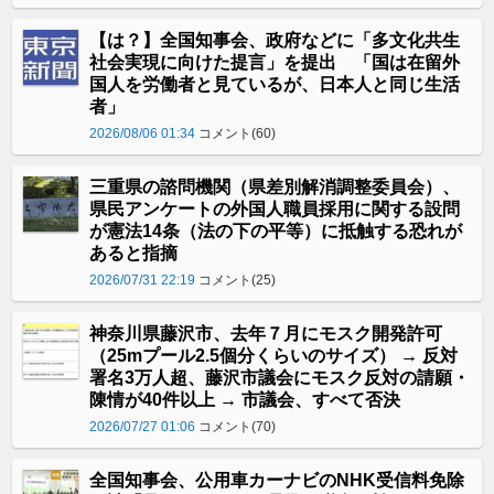
【は？】全国知事会、政府などに「多文化共生
社会実現に向けた提言」を提出 「国は在留外
国人を労働者と見ているが、日本人と同じ生活
者」
2026/08/06 01:34
コメント(60)
三重県の諮問機関（県差別解消調整委員会）、
県民アンケートの外国人職員採用に関する設問
が憲法14条（法の下の平等）に抵触する恐れが
あると指摘
2026/07/31 22:19
コメント(25)
神奈川県藤沢市、去年７月にモスク開発許可
（25mプール2.5個分くらいのサイズ） → 反対
署名3万人超、藤沢市議会にモスク反対の請願・
陳情が40件以上 → 市議会、すべて否決
2026/07/27 01:06
コメント(70)
全国知事会、公用車カーナビのNHK受信料免除