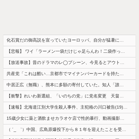
化石賞だの御高説を宣っていたヨーロッパ、自分が猛暑に襲われると為すすべべもなくダメージを受けてしまい……
【悲報】 ワイ「ラーメン一袋だけじゃ足らんわ！二袋作ったろ！」→結果ｗｗｗ
【放送事故】昔のドラマのレ◯プシーン、今見るとアウトすぎる・・・
共産党「これは酷い…京都市でマイナンバーカードを持たない29万人がポイント給付事業から排除された」
中居正広（無職）、熊本に多額の寄付していた。知人「誰にも知られなくてもいい、と公表してない」
【衝撃】れいわ新選組、「いのちの党」に党名変更 天畠大輔氏が共同代表へ
【速報】北海道江別大学生殺人事件、主犯格の川口被告(19)に無期懲役の判決
15歳少女に薬と酒飲ませカラオケ店で性的暴行、動画撮影 54歳無職を再逮捕 動画770本も見つかる
（ ´_ゝ`）中国、広島原爆投下から８１年を迎えたことを受け「日本は原爆被害者の立場で同情を買おうとするのを止めろ」