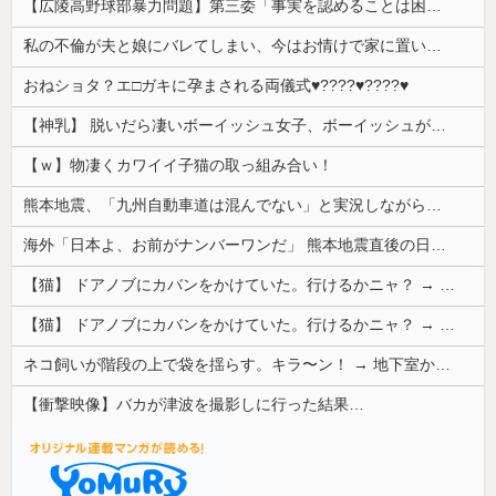
【広陵高野球部暴力問題】第三委「事実を認めることは困難」元部員「SNS開示請求開始」犯人として晒してた人達に損害賠償請求訴訟を起こす方針
私の不倫が夫と娘にバレてしまい、今はお情けで家に置いてもらっている状態です。行為を娘に見られていたなんて全く気付きませんでした。娘の「汚...
おねショタ？エ□ガキに孕まされる両儀式♥️????♥️????♥️
【神乳】 脱いだら凄いボーイッシュ女子、ボーイッシュがどうでも良くなる ”お○ぱい” がこちらｗｗｗｗｗ
【ｗ】物凄くカワイイ子猫の取っ組み合い！
熊本地震、「九州自動車道は混んでない」と実況しながら被災地へ向かう有名アナなどに批判殺到 全国紙記者「最新の状況をいち早く伝えることは報道機関としての責務」「情報を取り上げることには大きな意義がある」
海外「日本よ、お前がナンバーワンだ」 熊本地震直後の日本の対応のスピードに世界が衝撃
【猫】 ドアノブにカバンをかけていた。行けるかニャ？ → 猫はこうなります…
【猫】 ドアノブにカバンをかけていた。行けるかニャ？ → 猫はこうなります…
ネコ飼いが階段の上で袋を揺らす。キラ〜ン！ → 地下室からヤツが現れる…
【衝撃映像】バカが津波を撮影しに行った結果…