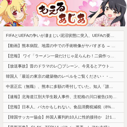
FIFAとUEFAの争いが凄まじい泥沼状態に突入、UEFAの要求を呑んだFIFAだったがUEFA側は強硬姿勢を崩さず……
【動画】熊本病院、地震の中での手術映像がヤバすぎる → 医療機器が飛び交う激震の中で患者を全身で庇う医師らの咄嗟の行動に世界中から絶賛の嵐
【悲報】 ワイ「ラーメン一袋だけじゃ足らんわ！二袋作ったろ！」→結果ｗｗｗ
【放送事故】昔のドラマのレ◯プシーン、今見るとアウトすぎる・・・
韓国人「最近の東京の建築物のレベルをご覧ください・・・」
中居正広（無職）、熊本に多額の寄付していた。知人「誰にも知られなくてもいい、と公表してない」
【速報】北海道江別大学生殺人事件、主犯格の川口被告(19)に無期懲役の判決
【悲報】日本人、バカかもしれない。食品消費税減税（8%→1%）に93.2%の国民が賛成してしまう
【韓国サッカー協会】外国人審判約10人に性的接待か 計1496回、約2億ウォン（約2200万円）