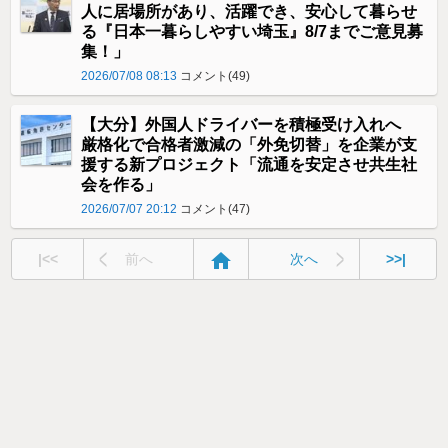
人に居場所があり、活躍でき、安心して暮らせ
る『日本一暮らしやすい埼玉』8/7までご意見募
集！」
2026/07/08 08:13
コメント(49)
【大分】外国人ドライバーを積極受け入れへ
厳格化で合格者激減の「外免切替」を企業が支
援する新プロジェクト「流通を安定させ共生社
会を作る」
2026/07/07 20:12
コメント(47)
home
|<<
前へ
次へ
>>|