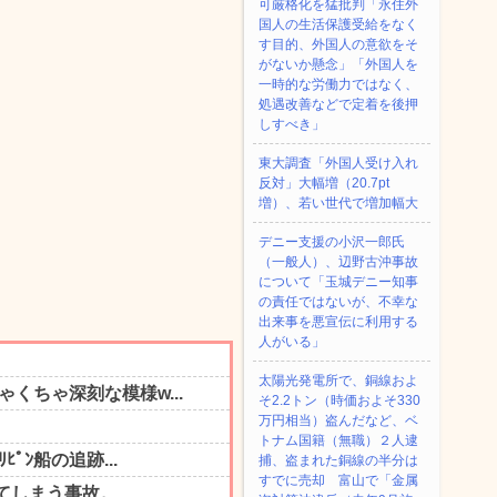
可厳格化を猛批判「永住外
国人の生活保護受給をなく
す目的、外国人の意欲をそ
がないか懸念」「外国人を
一時的な労働力ではなく、
処遇改善などで定着を後押
しすべき」
東大調査「外国人受け入れ
反対」大幅増（20.7pt
増）、若い世代で増加幅大
デニー支援の小沢一郎氏
（一般人）、辺野古沖事故
について「玉城デニー知事
の責任ではないが、不幸な
出来事を悪宣伝に利用する
人がいる」
太陽光発電所で、銅線およ
そ2.2トン（時価およそ330
万円相当）盗んだなど、ベ
トナム国籍（無職）２人逮
捕、盗まれた銅線の半分は
すでに売却 富山で「金属