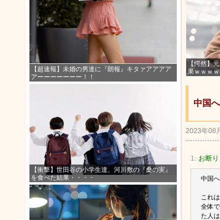
【愕然】元
【超速報】未婚の男達に『朗報』キタァアアアア
果ｗｗｗｗ
アーーーーーーー！！
中国へ
2023年08
1:
お断り
【衝撃】世田谷の小学生達、河川敷の『桑の実』
を食べた結果・・・・
中国へ
これは
全体で
た人は