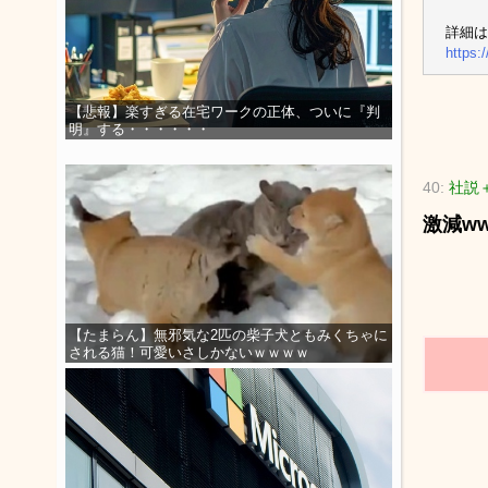
詳細はソ
https:
【悲報】楽すぎる在宅ワークの正体、ついに『判
明』する・・・・・・
40:
社説
激減w
【たまらん】無邪気な2匹の柴子犬ともみくちゃに
される猫！可愛いさしかないｗｗｗｗ