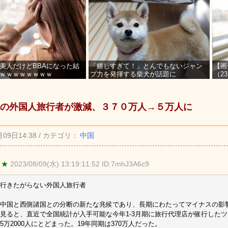
美人だけどBBAになった結
「嬉しすぎて！」とんでもないジャン
【画
ｗｗｗｗｗｗｗｗ
プ力を発揮する柴犬が話題に
（2
を募
の外国人旅行者が激減、３７０万人→５万人に
月09日14:38 / カテゴリ：
中国
 ★
2023/08/09(水) 13:19:11.52 ID:7mhJ3A6c9
行きたがらない外国人旅行者
中国と西側諸国との分断の新たな兆候であり、長期にわたってマイナスの影
見ると、直近で全国統計が入手可能な今年1-3月期に旅行代理店が催行した
5万2000人にとどまった。19年同期は370万人だった。