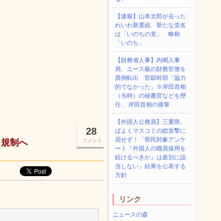
【速報】山本太郎が去った
れいわ新選組、新たな党名
は「いのちの党」 略称
「いのち」
【財務省人事】内閣人事
局、エース級の財務官僚を
異例転出 官邸幹部「協力
的でなかった」※岸田首相
（当時）の秘書官などを歴
任 、岸田首相の後輩
【外国人公務員】三重県、
28
ぱよくマスコミの総攻撃に
屈せず！「県民対象アンケ
う規制へ
コメント
ート『外国人の職員採用を
続けるべきか』は差別に該
当しない」結果を公表する
方針
リンク
ニュースの森