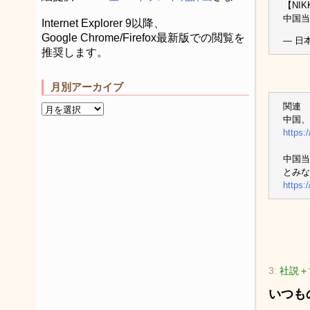
【NIKK
中国当
Internet Explorer 9以降、
Google Chrome/Firefox最新版での閲覧を
— 日
推奨します。
月別アーカイブ
関連
中国、
https:
中国当
とみな
https:
3:
社説＋
いつも