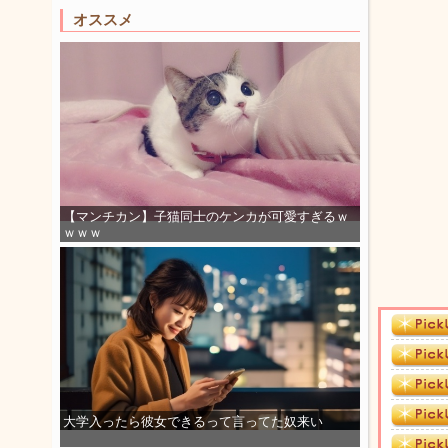
オススメ
【マンチカン】子猫同士のケンカが可愛すぎるｗ
ｗｗｗ
大学入ったら彼女できるって言ってた奴来い