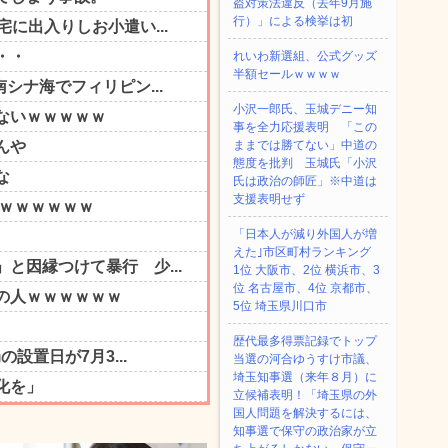
盗対策法違反（去年9月施
行）」による検挙は初
れいわ新選組、公式グッズ
半額セールｗｗｗｗ
小沢一郎氏、玉城デニー知
事を全力応援表明 「この
ままでは勝てない」中道の
態度を批判 玉城氏「小沢
氏は政治の師匠」※中道は
支援表明せず
「日本人が減り外国人が増
えた｣市区町村ランキング
1位 大阪市、2位 横浜市、3
位 名古屋市、4位 京都市、
5位 埼玉県川口市
歴代最多得票記録でトップ
当選の河合ゆうすけ市議、
埼玉知事選（来年８月）に
立候補表明！「埼玉県の外
国人問題を解決するには、
知事選で保守の政治家が立