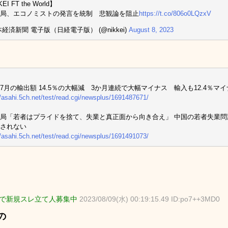
EI FT the World】
局、エコノミストの発言を統制 悲観論を阻止
https://t.co/806o0LQzxV
本経済新聞 電子版（日経電子版） (@nikkei)
August 8, 2023
7月の輸出額 14.5％の大幅減 3か月連続で大幅マイナス 輸入も12.4％マ
//asahi.5ch.net/test/read.cgi/newsplus/1691487671/
局「若者はプライドを捨て、失業と真正面から向き合え」 中国の若者失業問
されない
//asahi.5ch.net/test/read.cgi/newsplus/1691491073/
で新規スレ立て人募集中
2023/08/09(水) 00:19:15.49 ID:po7++3MD0
の