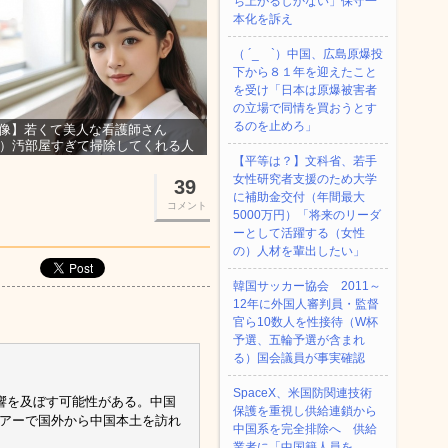
ち上がるしかない」保守一
本化を訴え
（ ´_ゝ`）中国、広島原爆投
下から８１年を迎えたこと
を受け「日本は原爆被害者
の立場で同情を買おうとす
るのを止めろ」
像】若くて美人な看護師さん
3）汚部屋すぎて掃除してくれる人
集ｗｗｗ
【平等は？】文科省、若手
女性研究者支援のため大学
39
に補助金交付（年間最大
コメント
5000万円）「将来のリーダ
ーとして活躍する（女性
の）人材を輩出したい」
韓国サッカー協会 2011～
12年に外国人審判員・監督
官ら10数人を性接待（W杯
予選、五輪予選が含まれ
る）国会議員が事実確認
SpaceX、米国防関連技術
響を及ぼす可能性がある。中国
保護を重視し供給連鎖から
ツアーで国外から中国本土を訪れ
中国系を完全排除へ 供給
業者に「中国籍人員を