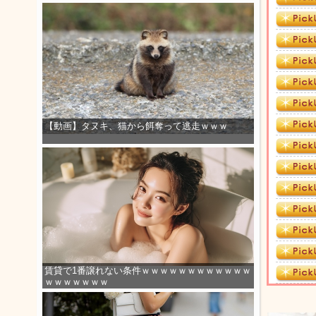
【動画】タヌキ、猫から餌奪って逃走ｗｗｗ
賃貸で1番譲れない条件ｗｗｗｗｗｗｗｗｗｗｗｗ
ｗｗｗｗｗｗｗ