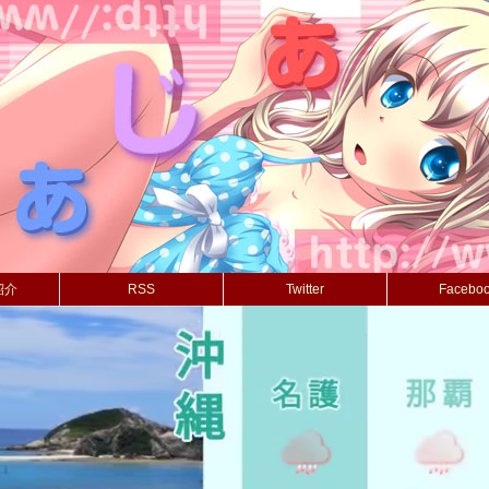
紹介
RSS
Twitter
Facebo