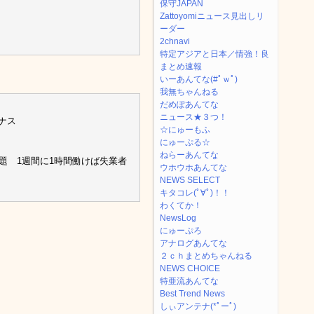
保守JAPAN
Zattoyomiニュース見出しリ
ーダー
2chnavi
特定アジアと日本／情強！良
まとめ速報
いーあんてな(#ﾟｗﾟ)
我無ちゃんねる
だめぽあんてな
ニュース★３つ！
イナス
☆にゅーもふ
にゅーぷる☆
ねらーあんてな
題 1週間に1時間働けば失業者
ウホウホあんてな
NEWS SELECT
キタコレ(ﾟ∀ﾟ)！！
わくてか！
NewsLog
にゅーぷろ
アナログあんてな
２ｃｈまとめちゃんねる
NEWS CHOICE
特亜流あんてな
Best Trend News
しぃアンテナ(*ﾟーﾟ)