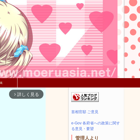
ok
詳しく見る
arrow_forward_ios
首相官邸 ご意見
e-Gov 各府省への政策に関す
る意見・要望
管理人より