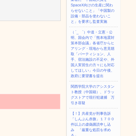
SpaceX向けの生産に関わ
らせないこと」「中国製の
設備・部品を使わないこ
と」を要求し監査実施
（ ´_ゝ`）中道・立憲・公
明、国会内で「熊本地震対
策本部会議」各省庁からヒ
アリング・現地から意見聴
取「パーティション、人
手、宿泊施設の不足や、外
国人実習生の方々にも対応
してほしい」今日の午後、
政府に要望書を提出
関西学院大学のアシスタン
ト教授（中国籍）、ドラッ
グストアで現行犯逮捕 万
引き容疑
【！】共産党が刑事告訴
「しんぶん赤旗」１７００
件以上の虚偽購読申し込
み 「厳重な処罰を求め
る」