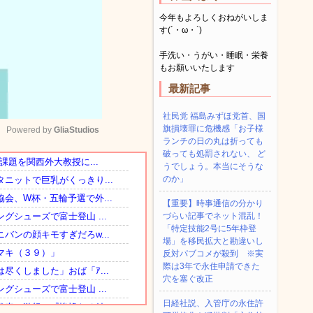
今年もよろしくおねがいしま
す(´・ω・`)
手洗い・うがい・睡眠・栄養
もお願いいたします
最新記事
社民党 福島みずほ党首、国
旗損壊罪に危機感「お子様
Powered by 
GliaStudios
ランチの日の丸は折っても
破っても処罰されない、 ど
うでしょう。本当にそうな
Mute
のか」
【重要】時事通信の分かり
づらい記事でネット混乱！
「特定技能2号に5年枠登
場」を移民拡大と勘違いし
反対パブコメが殺到 ※実
際は3年で永住申請できた
穴を塞ぐ改正
日経社説、入管庁の永住許