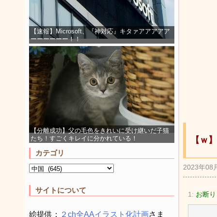
【速報】Microsoft、『神対応』キタァアアアアア
ーーーーーー！！
【分離成功】父の毛色をきれいに受け継いだ子猫
たち！すごくキレイに分かれている！
【ｗ】
カテゴリ
2023年08
サイトについて
1:
お断り
絵提供：
２ch全AAイラスト化計画
さま