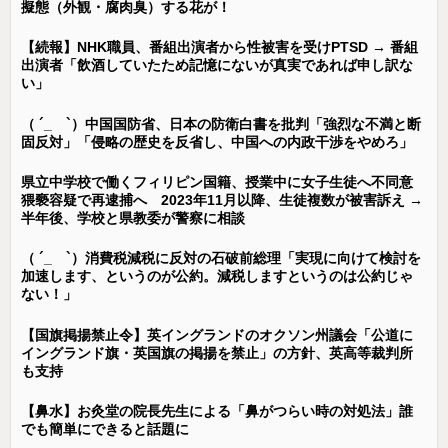
擬態（外観・腐肉臭）する花が！
【続報】NHK職員、番組出演者から性被害を受けPTSD → 番組
出演者「飲酒していたため記憶にないが真実であれば申し訳な
い」
（ ´_ゝ`）中国国防省、日本の防衛白書を批判「強烈な不満と断
固反対」「侵略の歴史を反省し、中国への内政干渉をやめろ」
県立中学校で働くフィリピン国籍、授業中に女子生徒へ不同意
猥褻容疑で再逮捕へ 2023年11月以降、生徒複数が被害訴え →
半年後、学校と県教委が警察に相談
（ ´_ゝ`）消費税減税に反対の石破前総理「実現に向けて検討を
加速します、というのが公約。減税しますというのは公約じゃ
ない！」
【国旗掲揚禁止令】英イングランドのオクソン州議会「公道に
イングランド旗・英国旗の掲揚を禁止」の方針、英高等裁判所
も支持
【鼻水】お灸堂の院長先生による「鼻がつらい時の対処法」誰
でも簡単にできると話題に