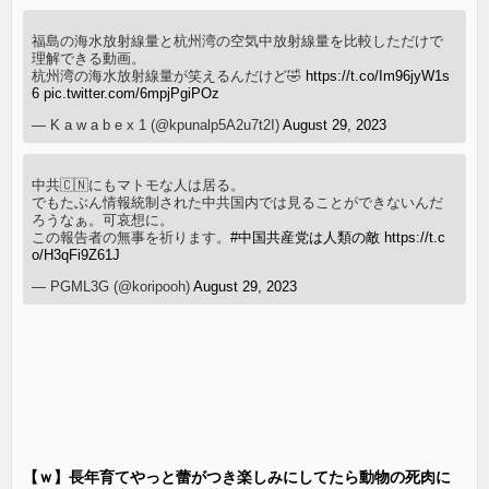
福島の海水放射線量と杭州湾の空気中放射線量を比較しただけで
理解できる動画。
杭州湾の海水放射線量が笑えるんだけど🤣
https://t.co/Im96jyW1s
6
pic.twitter.com/6mpjPgiPOz
— K a w a b e x 1 (@kpunalp5A2u7t2I)
August 29, 2023
中共🇨🇳にもマトモな人は居る。
でもたぶん情報統制された中共国内では見ることができないんだ
ろうなぁ。可哀想に。
この報告者の無事を祈ります。
#中国共産党は人類の敵
https://t.c
o/H3qFi9Z61J
— PGML3G (@koripooh)
August 29, 2023
【ｗ】長年育てやっと蕾がつき楽しみにしてたら動物の死肉に