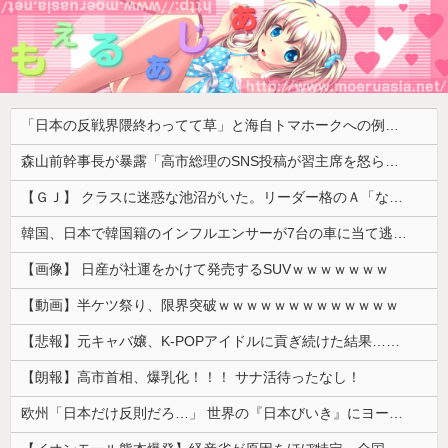
「日本の反戦界隈終わってて草」と海自トマホークへの例の界隈の反応が話題に、今になって存在に気付いてしまった結果……
森山前幹事長が暴露「高市総理のSNS投稿が習主席を怒らせた」 「その投稿が中国側（習近平主席）を怒らせ、日中関係をこじらせる大きなきっかけになった」
【ＧＪ】 クラスに迷惑な池沼がいた。リーダー格のＡ「なんで支援学級に入れないんですか？」先生「背の高い低いと同じで、これも個性なの！差別は...
韓国、日本で韓国籍のインフルエンサーが7台の車に当て逃げして逮捕されたのに「また日本は嫌韓しようとしている」と決めつけて責任転嫁
【画像】 日産が社運をかけて発売するSUVｗｗｗｗｗｗｗ
【動画】半ケツ祭り、限界突破ｗｗｗｗｗｗｗｗｗｗｗｗｗ
【悲報】元キャバ嬢、K-POPアイドルに貢ぎ続けた結果……
【朗報】高市首相、爆乳化！！！ サナ活待ったなし！
欧州「日本だけ反則だろ…」 世界の『日本びいき』にヨーロッパ全土から不満の声