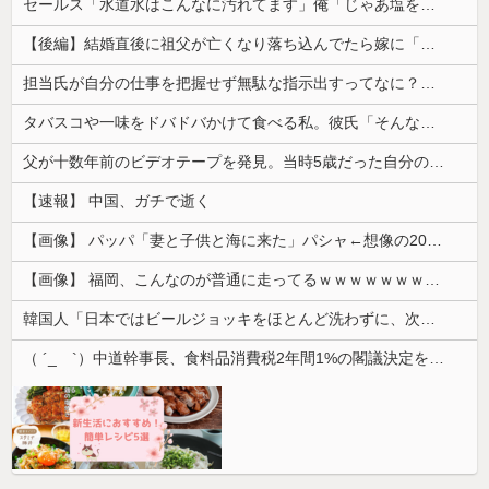
セールス「水道水はこんなに汚れてます」俺「じゃあ塩を入れてみてもいい？」→実験の結末に営業マンが固まり…
【後編】結婚直後に祖父が亡くなり落ち込んでたら嫁に「いつまでくよくよしてるの？」と言われた。お義父さんやお義母さんの負担もなくなったし良かったと...
担当氏が自分の仕事を把握せず無駄な指示出すってなに？非常識
タバスコや一味をドバドバかけて食べる私。彼氏「そんな辛いのよく食えるなｗ」私「そんな言い方しないで」→何気ない一言がきっかけで、まさかの展開に…
父が十数年前のビデオテープを発見。当時5歳だった自分の映像を見返してみると、思わぬ事実に気づいて…
【速報】 中国、ガチで逝く
【画像】 パッパ「妻と子供と海に来た」パシャ←想像の200倍は神々しくて草
【画像】 福岡、こんなのが普通に走ってるｗｗｗｗｗｗｗｗｗｗｗｗｗｗｗｗｗｗｗｗｗｗｗｗｗｗｗｗｗｗｗｗｗｗｗｗｗｗｗｗ
韓国人「日本ではビールジョッキをほとんど洗わずに、次の客に出すんだ！ これが証拠の映像だ!!」……あー、なるほどですねー。韓国には「アレ」がな...
（ ´_ゝ`）中道幹事長、食料品消費税2年間1%の閣議決定を批判 → 記者「中道改革連合は食料品消費税ゼロを公約に掲げていたが？」→ 階猛氏「