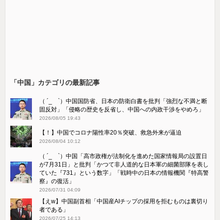
「中国」カテゴリの最新記事
（ ´_ゝ`）中国国防省、日本の防衛白書を批判「強烈な不満と断
固反対」「侵略の歴史を反省し、中国への内政干渉をやめろ」
2026/08/05 19:43
【！】中国でコロナ陽性率20％突破、救急外来が逼迫
2026/08/04 10:12
（ ´_ゝ`）中国「高市政権が法制化を進めた国家情報局の設置日
が7月31日」と批判「かつて非人道的な日本軍の細菌部隊を表し
ていた『731』という数字」「戦時中の日本の情報機関『特高警
察』の復活」
2026/07/31 04:09
【えw】中国副首相「中国産AIチップの採用を拒むものは裏切り
者である」
2026/07/25 14:13