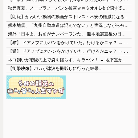
秋元真夏、ノーブラノーパンを披露ｗｗタオル1枚で隠す姿がほぼA●女優・・
【朗報】かわいい動物の動画がストレス・不安の軽減になる可能性。英大学の研究で実証
熊本地震、「九州自動車道は混んでない」と実況しながら被災地へ向かう有名アナなどに批判殺到 全国紙記者「最新の状況をいち早く伝えることは報道機関としての責務」「情報を取り上げることには大きな意義がある」
海外「日本よ、お前がナンバーワンだ」 熊本地震直後の日本の対応のスピードに世界が衝撃
【猫】 ドアノブにカバンをかけていた。行けるかニャ？ → 猫はこうなります…
【猫】 ドアノブにカバンをかけていた。行けるかニャ？ → 猫はこうなります…
ネコ飼いが階段の上で袋を揺らす。キラ〜ン！ → 地下室からヤツが現れる…
【衝撃映像】バカが津波を撮影しに行った結果…