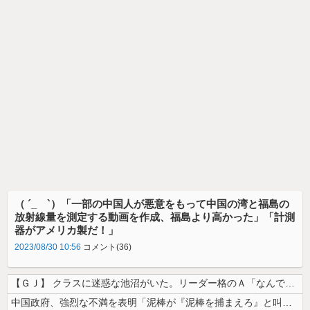
（ ´_ゝ`）「一部の中国人が悪意をもって中国の湾と福島の
放射線量を測定する動画を作成、福島より高かった」「計測
器がアメリカ製だ！」
2023/08/30 10:56
コメント(36)
【ＧＪ】 クラスに迷惑な池沼がいた。リーダー格のＡ「なんで支援学級に入...
中国政府、強烈な不満を表明「泥棒が『泥棒を捕まえろ』と叫ぶようなやり口...