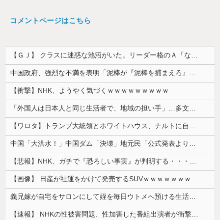
コメントページはこちら
【ＧＪ】 クラスに迷惑な池沼がいた。リーダー格のＡ「なんで支援学級に入れないんですか？」先生「背の高い低いと同じで、これも個性なの！差別は...
中国政府、強烈な不満を表明「泥棒が『泥棒を捕まえろ』と叫ぶようなやり口で中国を貶めている」と強く非難！
【衝撃】NHK、ようやく気づくｗｗｗｗｗｗｗｗｗ
「外国人は日本人と同じ生活者で、地域の担い手」…多文化共生実現への提言、全国知事会が政府に提出
【ワロタ】トランプ大統領とホワイトハウス、ナルトに自分の顔を合成して投稿 日本政府が苦言「公的機関であっても許諾が必要」
中国「大洪水！」中国ダム「決壊」地元民「公式発表より死者多い！」中国政府「住民拘束！（安否不明」中国当局「救助隊動画も削除」台風13号「三峡ﾀﾞ...
【悲報】NHK、ガチで『恐ろしい事実』が判明する・・・・・
【画像】 日産が社運をかけて発売するSUVｗｗｗｗｗｗｗ
義兄嫁が自宅をサロンにして姪を毎日ウトメへ預ける生活に。数年後、そのツケが一気に回ってきて…
【速報】 NHKの性被害問題、性加害した番組出演者が衝撃告白！