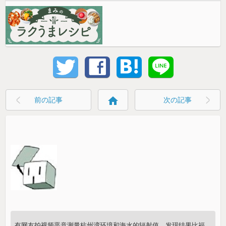
home
前の記事
次の記事
有网友拍视频恶意测量杭州湾环境和海水的辐射值，发现结果比福