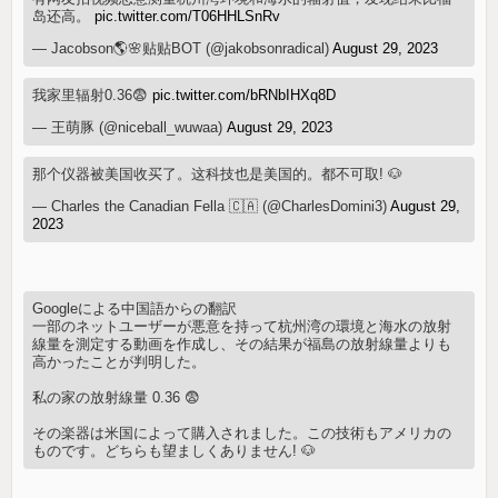
岛还高。
pic.twitter.com/T06HHLSnRv
— Jacobson🌎🌸贴贴BOT (@jakobsonradical)
August 29, 2023
我家里辐射0.36😨
pic.twitter.com/bRNbIHXq8D
— 王萌豚 (@niceball_wuwaa)
August 29, 2023
那个仪器被美国收买了。这科技也是美国的。都不可取! 🐶
— Charles the Canadian Fella 🇨🇦 (@CharlesDomini3)
August 29,
2023
Googleによる中国語からの翻訳
一部のネットユーザーが悪意を持って杭州湾の環境と海水の放射
線量を測定する動画を作成し、その結果が福島の放射線量よりも
高かったことが判明した。
私の家の放射線量 0.36 😨
その楽器は米国によって購入されました。この技術もアメリカの
ものです。どちらも望ましくありません! 🐶