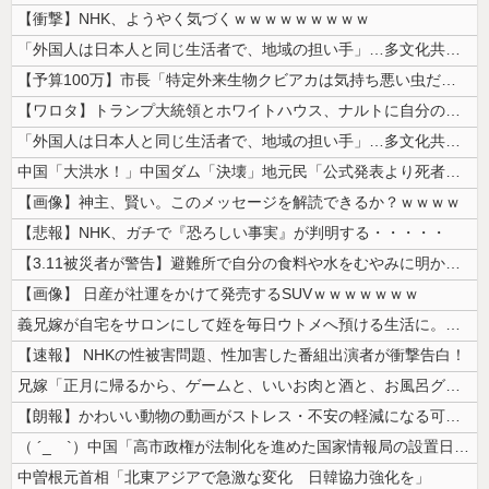
【衝撃】NHK、ようやく気づくｗｗｗｗｗｗｗｗｗ
「外国人は日本人と同じ生活者で、地域の担い手」…多文化共生実現への提言...
【予算100万】市長「特定外来生物クビアカは気持ち悪い虫だしそんな需要...
【ワロタ】トランプ大統領とホワイトハウス、ナルトに自分の顔を合成して投...
「外国人は日本人と同じ生活者で、地域の担い手」…多文化共生実現への提言...
中国「大洪水！」中国ダム「決壊」地元民「公式発表より死者多い！」中国政...
【画像】神主、賢い。このメッセージを解読できるか？ｗｗｗｗ
【悲報】NHK、ガチで『恐ろしい事実』が判明する・・・・・
【3.11被災者が警告】避難所で自分の食料や水をむやみに明かしてはいけ...
【画像】 日産が社運をかけて発売するSUVｗｗｗｗｗｗｗ
義兄嫁が自宅をサロンにして姪を毎日ウトメへ預ける生活に。数年後、そのツ...
【速報】 NHKの性被害問題、性加害した番組出演者が衝撃告白！
兄嫁「正月に帰るから、ゲームと、いいお肉と酒と、お風呂グッズの準備しと...
【朗報】かわいい動物の動画がストレス・不安の軽減になる可能性。英大学の...
（ ´_ゝ`）中国「高市政権が法制化を進めた国家情報局の設置日が7月3...
中曽根元首相「北東アジアで急激な変化 日韓協力強化を」