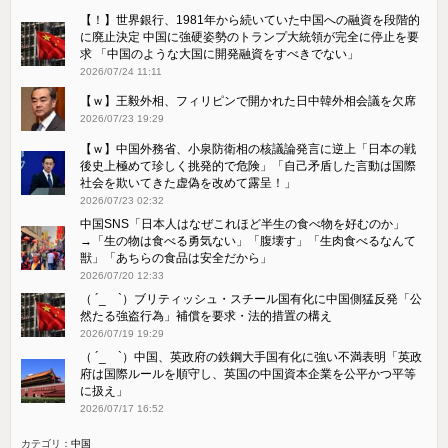
【！】世界銀行、1981年から続いていた中国への融資を段階的
に廃止決定 中国に強硬姿勢のトランプ大統領が完全に停止を要
求 「中国のような大国に開発融資をすべきでない」
2026/07/24 11:11
【ｗ】王毅外相、フィリピンで開かれた日中韓外相会議を欠席
2026/07/23 19:29
【ｗ】中国外務省、小泉防衛相の核議論発言に逆上「日本の戦
後史上極めて珍しく挑発的で危険」「自己矛盾した言動は国際
社会を欺いてきた虚偽を改めて露呈！」
2026/07/23 02:32
中国SNS「日本人はなぜこれほど半生の食べ物を好むのか」
→「生の物は食べる勇気ない」「腹壊す」「生肉食べるなんて
獣」「あちらの食品は安全だから」
2026/07/20 12:33
（ ´_ゝ`）ブリティッシュ・スチール国有化に中国側猛反発「公
然たる強盗行為」補償を要求・法的措置の構え
2026/07/19 19:29
（ ´_ゝ`）中国、英政府の鉄鋼大手国有化に強い不満表明「英政
府は国際ルールを順守し、英国の中国資本企業を公平かつ平等
に扱え」
2026/07/17 16:52
カテゴリ：
中国