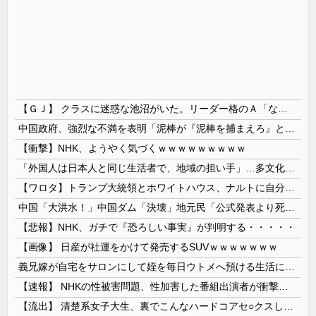
【ＧＪ】 クラスに迷惑な池沼がいた。リーダー格のＡ「なんで支援学級に入れないんですか？」先生「背の高い低いと同じで、これも個性なの！差別は...
中国政府、強烈な不満を表明「泥棒が『泥棒を捕まえろ』と叫ぶようなやり口で中国を貶めている」と強く非難！
【衝撃】NHK、ようやく気づくｗｗｗｗｗｗｗｗｗ
「外国人は日本人と同じ生活者で、地域の担い手」…多文化共生実現への提言、全国知事会が政府に提出
【ワロタ】トランプ大統領とホワイトハウス、ナルトに自分の顔を合成して投稿 日本政府が苦言「公的機関であっても許諾が必要」
中国「大洪水！」中国ダム「決壊」地元民「公式発表より死者多い！」中国政府「住民拘束！（安否不明」中国当局「救助隊動画も削除」台風13号「三峡ﾀﾞ...
【悲報】NHK、ガチで『恐ろしい事実』が判明する・・・・・
【画像】 日産が社運をかけて発売するSUVｗｗｗｗｗｗｗ
義兄嫁が自宅をサロンにして姪を毎日ウトメへ預ける生活に。数年後、そのツケが一気に回ってきて…
【速報】 NHKの性被害問題、性加害した番組出演者が衝撃告白！
【流出】 清楚系女子大生、裏でこんなハードコアセ○クスしてたとか嘘だろ…（動画あり）