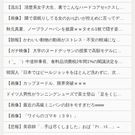
【流出】 清楚系女子大生、裏でこんなハードコアセ○クスしてたとか嘘だろ…（動画あり）
【画像】 隣で居眠りしてる女のお○ぱいが控えめに言ってデカいｗｗｗ
秋元真夏、ノーブラノーパンを披露ｗｗタオル1枚で隠す姿がほぼA●女優・・
【朗報】かわいい動物の動画がストレス・不安の軽減になる可能性。英大学の研究で実証
【ガチ映像】 大学のヌードデッサンの授業で高額モデルに依頼したら○○○が凄すぎた動画、お前らの想像の20倍は凄い
（ ´_ゝ`）中道幹事長、食料品消費税2年間1%の閣議決定を批判 → 記者「中道改革連合は食料品消費税ゼロを公約に掲げていたが？」→ 階猛氏「
韓国人「日本ではビールジョッキをほとんど洗わずに、次の客に出すんだ！ これが証拠の映像だ!!」……あー、なるほどですねー。韓国には「アレ」がないんだ？
【画像】カップヌードル、限界突破ｗｗｗ
ドイツ人男性がランニングシューズで富士登山 「足をくじいて動けない」
【画像】最近の高級ミニバンの顔キモすぎだろwww
【画像】「ワイらのゴマキ（３９）」
【悲報】美容師「…手は尽くしました」おば「ｱｯ…ｯｽ…」→