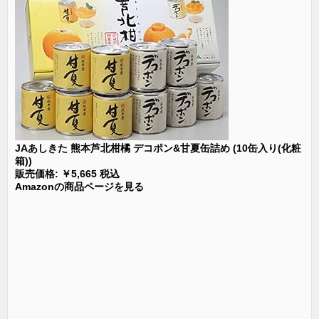
JAあしきた 熊本芦北柑橘 デコポン&甘夏缶詰め (10缶入り(化粧
箱))
販売価格: ￥5,665 税込
Amazonの商品ページを見る