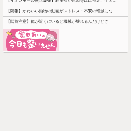
【イオンモール熊本爆発】経産省が原因をほぼ特定、全国の大規模施設でガス供給設備の点検要請にまで発展する事態に・・・
【朗報】かわいい動物の動画がストレス・不安の軽減になる可能性。英大学の研究で実証
【閲覧注意】俺が近くにいると機械が壊れるんだけどさ