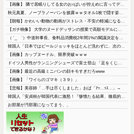
【画像】 隣で居眠りしてる女のお○ぱいが控えめに言ってデカいｗｗｗ
秋元真夏、ノーブラノーパンを披露ｗｗタオル1枚で隠す姿がほぼA●女優・・
【朗報】かわいい動物の動画がストレス・不安の軽減になる可能性。英大学の研究で実証
【ガチ映像】 大学のヌードデッサンの授業で高額モデルに依頼したら○○○が凄すぎた動画、お前らの想像の20倍は凄い
（ ´_ゝ`）中道幹事長、食料品消費税2年間1%の閣議決定を批判 → 記者「中道改革連合は食料品消費税ゼロを公約に掲げていたが？」→ 階猛氏「
韓国人「日本ではビールジョッキをほとんど洗わずに、次の客に出すんだ！ これが証拠の映像だ!!」……あー、なるほどですねー。韓国には「アレ」がないんだ？
【画像】カップヌードル、限界突破ｗｗｗ
ドイツ人男性がランニングシューズで富士登山 「足をくじいて動けない」
【画像】最近の高級ミニバンの顔キモすぎだろwww
【画像】「ワイらのゴマキ（３９）」
【悲報】美容師「…手は尽くしました」おば「ｱｯ…ｯｽ…」→
韓国人「安貞桓が韓国代表に激怒！『惨憺たる結果、徹底的な刷新が必要だ』と監督や協会を痛烈批判」
お部屋が汚部屋になってまう、、