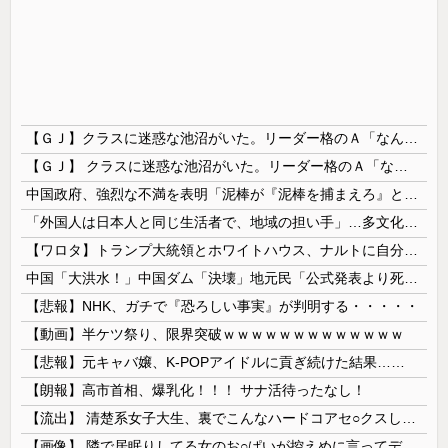
【ＧＪ】クラスに迷惑な池沼がいた。リーダー格のＡ「なんで支援学級に入れないんですか？」先生「背の高い低いと同じで、これも個性なの！差別は許されません！」→ここでＡがｗ
【ＧＪ】 クラスに迷惑な池沼がいた。リーダー格のＡ「なんで支援学級に入れないんですか？」先生「背の高い低いと同じで、これも個性なの！差別は...
中国政府、強烈な不満を表明「泥棒が『泥棒を捕まえろ』と叫ぶようなやり口で中国を貶めている」と強く非難！
「外国人は日本人と同じ生活者で、地域の担い手」…多文化共生実現への提言、全国知事会が政府に提出
【ワロタ】トランプ大統領とホワイトハウス、ナルトに自分の顔を合成して投稿 日本政府が苦言「公的機関であっても許諾が必要」
中国「大洪水！」中国ダム「決壊」地元民「公式発表より死者多い！」中国政府「住民拘束！（安否不明」中国当局「救助隊動画も削除」台風13号「三峡ﾀﾞ...
【悲報】NHK、ガチで『恐ろしい事実』が判明する・・・・・
【動画】半ケツ祭り、限界突破ｗｗｗｗｗｗｗｗｗｗｗｗｗ
【悲報】元キャバ嬢、K-POPアイドルに貢ぎ続けた結果……
【朗報】高市首相、爆乳化！！！ サナ活待ったなし！
【流出】 清楚系女子大生、裏でこんなハードコアセ○クスしてたとか嘘だろ…（動画あり）
【画像】 隣で居眠りしてる女のお○ぱいが控えめに言ってデカいｗｗｗ