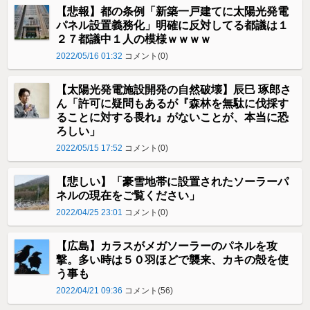
【悲報】都の条例「新築一戸建てに太陽光発電
パネル設置義務化」明確に反対してる都議は１
２７都議中１人の模様ｗｗｗｗ
2022/05/16 01:32
コメント(0)
【太陽光発電施設開発の自然破壊】辰巳 琢郎さ
ん「許可に疑問もあるが『森林を無駄に伐採す
ることに対する畏れ』がないことが、本当に恐
ろしい」
2022/05/15 17:52
コメント(0)
【悲しい】「豪雪地帯に設置されたソーラーパ
ネルの現在をご覧ください」
2022/04/25 23:01
コメント(0)
【広島】カラスがメガソーラーのパネルを攻
撃。多い時は５０羽ほどで襲来、カキの殻を使
う事も
2022/04/21 09:36
コメント(56)