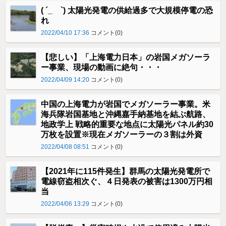
( ´_ゝ`) 太陽光発電の供給過多で大規模停電の恐
れ
2022/04/10 17:36
コメント(0)
【悲しい】「上海電力日本」の岩国メガソーラ
ー事業、現場の動画に絶句・・・
2022/04/09 14:20
コメント(0)
中国の上海電力が岩国でメガソーラー事業。米
海兵隊岩国基地と沖縄嘉手納基地を結ぶ航路、
地政学上 戦略的重要な地点に太陽光パネル約30
万枚を設置※現在メガソーラーの３割は外資
2022/04/08 08:51
コメント(0)
【2021年に115件発生】群馬の太陽光発電所で
電線窃盗相次ぐ、４日発表の被害は1300万円相
当
2022/04/06 13:29
コメント(0)