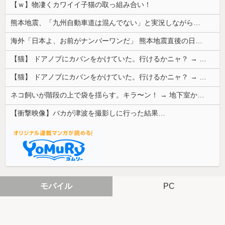
【ｗ】物凄くカワイイ子猫の取っ組み合い！
熊本地震、「九州自動車道は混んでない」と実況しながら被災地へ向かう有名アナなどに批判殺到 全国紙記者「最新の状況をいち早く伝えることは報道機関としての責務」「情報を取り上げることには大きな意義がある」
海外「日本よ、お前がナンバーワンだ」 熊本地震直後の日本の対応のスピードに世界が衝撃
【猫】 ドアノブにカバンをかけていた。行けるかニャ？ → 猫はこうなります…
【猫】 ドアノブにカバンをかけていた。行けるかニャ？ → 猫はこうなります…
ネコ飼いが階段の上で袋を揺らす。キラ〜ン！ → 地下室からヤツが現れる…
【衝撃映像】バカが津波を撮影しに行った結果…
モバイル
PC