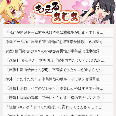
「私達が原爆ドーム前をあけ渡せば核戦争が始まってしまう」と訴える市民団体、それを聞いた被爆3世の人が……
原爆ドーム前に居座る”市民団体”を警官隊が排除、その瞬間に周囲で見守っていた観客たちが……
資産1億円突破でFIREの45歳独身男性が半年後に仕事復帰を決意した「1通の通知」
【画像】 まんさん、ブチ切れ「電車内でこういうポジのおじ、ガチでイラネ」→
【画像】影山優佳さん(25)、下着姿であたシコが止まらない
海外「また来たの？」中島翔哉のポルティモネンセ電撃復帰に海外大騒ぎ！（海外の反応）
【速報】ホロライブのソシャゲ、課金圧がやばすぎて不評になるwwwwwwwwww
【悲報】福岡の電車、完全にやらかす。構内アナウンスでド下ネタを連発するｗｗｗｗｗ
「住信SBI」が「ドコモの銀行」に変わってうんざりしてるやつｗｗｗｗｗｗｗ