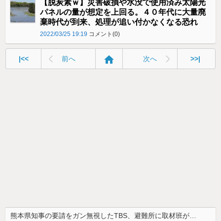
【脱炭素ｗ】災害破損や水没で使用済み太陽光
パネルの量が想定を上回る。４０年代に大量廃
棄時代が到来、処理が追い付かなくなる恐れ
2022/03/25 19:19
コメント(0)
home
|<<
前へ
次へ
>>|
熊本県知事の要請をガン無視したTBS、避難所に取材班が押し入ってプライバシーに全く配慮しない報道を……