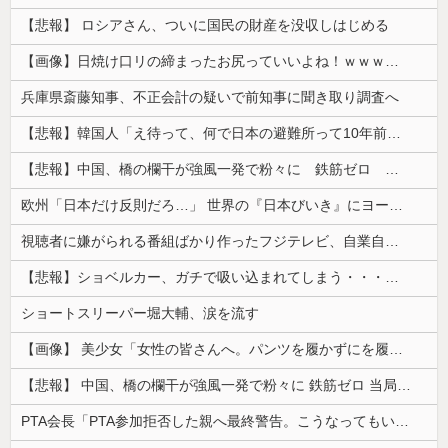
【悲報】 ロシアさん、ついに国民の財産を没収しはじめる
【画像】日焼け口リの締まったお尻っていいよね！ｗｗｗｗｗ
兵庫県斎藤知事、不正会計の疑いで前知事に聞き取り調査へ
【悲報】韓国人「え待って、何で日本の避難所って10年前と同レベルなの(ドン引き
【悲報】中国、橋の欄干が強風一発で粉々に 鉄筋ゼロ 当局「接着剤でくっつけただけ」「正常で、品質問題はない」
欧州「日本だけ反則だろ…」 世界の『日本びいき』にヨーロッパ全土から不満の声
視聴者に嫌がられる番組ばかり作ったフジテレビ、自業自得すぎる立場に陥ってしまい……
【悲報】ショベルカー、ガチで吸い込まれてしまう・・・・・
ショートスリーパー堀大輔、涙を流す
【画像】 美少女「女性の皆さんへ。パンツを履かずにを履いてみてください」
【悲報】 中国、橋の欄干が強風一発で粉々に 鉄筋ゼロ 当局「接着剤でくっつけただけ」「正常で、品質問題はない」
PTA会長「PTA参加拒否した親へ最終警告。こうなってもいい？」