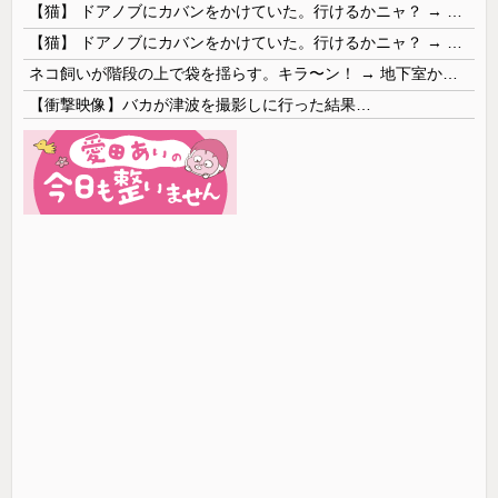
【猫】 ドアノブにカバンをかけていた。行けるかニャ？ → 猫はこうなります…
【猫】 ドアノブにカバンをかけていた。行けるかニャ？ → 猫はこうなります…
ネコ飼いが階段の上で袋を揺らす。キラ〜ン！ → 地下室からヤツが現れる…
【衝撃映像】バカが津波を撮影しに行った結果…