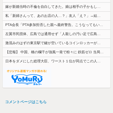
嫁が新婚当時の不倫を自白してきた。娘は相手の子かもしれないそうで俺と娘が他人なら男女の関係になるかもしれないと不安だったそうで…
私「新婦さんって、あのお店の人…？」友人「え？」→結婚式の会場でまさかの人物に気づいてしまい…
PTA会長「PTA参加拒否した親へ最終警告。こうなってもいい？」
左翼市民団体、広島では通用せず「人殺しの汚い足で広島の土を踏むな！」→広島県民「お前らの方が汚いんじゃ！」「ワシらが広島県民じゃ」
激混みのはずの東京駅で鍵が空いているコインロッカーが散見、「ラッキー」と思って中を確認してみると……
【悲報】 中国、橋の欄干が強風一発で粉々に 鉄筋ゼロ 当局「接着剤でくっつけただけ」「正常で、品質問題はない」
日本をダメにした総理大臣、ワースト１位が同点でこの人ｗｗｗｗｗｗ
コメントページはこちら