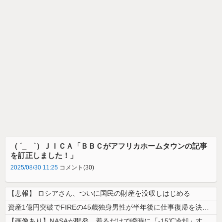
（ ´_ゝ`）ＪＩＣＡ「ＢＢＣがアフリカホームタウンの記事
を訂正しました！」
2025/08/30 11:25
コメント(30)
【悲報】 ロシアさん、ついに国民の財産を没収しはじめる
資産1億円突破でFIREの45歳独身男性が半年後に仕事復帰を決意した「...
【画像あり】NASAが開発、着るだけで瞬時に「-15℃冷却」する冷感ポ...