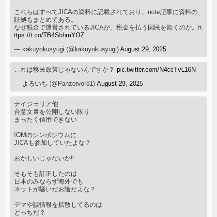
これらはすべてJICAの資料に記載されており、note記事に資料の
証拠もまとめてある。
なぜ税金で運営されているJICAが、税金を払う国民を欺くのか。
h
ttps://t.co/TB4SbhmYOZ
— kakuyokusyugi (@kakuyokusyugi)
August 29, 2025
これは移民政策じゃないんですか？
pic.twitter.com/N4ccTvL16N
— よるいち (@Panzervor81)
August 29, 2025
ナイジェリア他
合意文書を公開しない限り
まったく信用できない
IOMのシンポジウムに
JICAも参加していたよな？
おかしいじゃないか‼️
そもそも訂正したのは
日本のみならず海外でも
ネットが騒いだお陰だよな？
デマや誤情報を拡散してるのは
どっちだ？