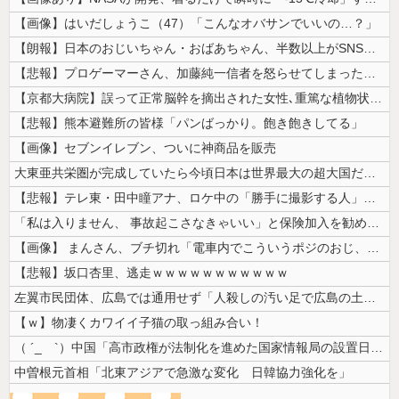
【画像】はいだしょうこ（47）「こんなオバサンでいいの…？」
【朗報】日本のおじいちゃん・おばあちゃん、半数以上がSNSを使いこなし...
【悲報】プロゲーマーさん、加藤純一信者を怒らせてしまった結果、好き嫌い...
【京都大病院】誤って正常脳幹を摘出された女性､重篤な植物状態だが意識は...
【悲報】熊本避難所の皆様「パンばっかり。飽き飽きしてる」
【画像】セブンイレブン、ついに神商品を販売
大東亜共栄圏が完成していたら今頃日本は世界最大の超大国だった事実
【悲報】テレ東・田中瞳アナ、ロケ中の「勝手に撮影する人」に苦言「面識の...
「私は入りません、 事故起こさなきゃいい」と保険加入を勧められた推し活...
【画像】 まんさん、ブチ切れ「電車内でこういうポジのおじ、ガチでイラネ...
【悲報】坂口杏里、逃走ｗｗｗｗｗｗｗｗｗｗｗ
左翼市民団体、広島では通用せず「人殺しの汚い足で広島の土を踏むな！」→...
【ｗ】物凄くカワイイ子猫の取っ組み合い！
（ ´_ゝ`）中国「高市政権が法制化を進めた国家情報局の設置日が7月3...
中曽根元首相「北東アジアで急激な変化 日韓協力強化を」