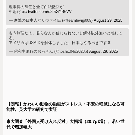
理事長の辞任と全て白紙撤回が
相応だ
pic.twitter.com/d3r5GYB6VV
— 進撃の日本人@リヴァイ班 (@teamlevijp009)
August 29, 2025
もう無理だよ、君らなんか信じられないし解体以外無いと感じて
る、
アメリカはUSAIDを解体しました、日本もやるべきです💢
— 昭和生まれのおっさん (@toshi104s2023b)
August 29, 2025
【朗報】かわいい動物の動画がストレス・不安の軽減になる可
能性。英大学の研究で実証
東大調査「外国人受け入れ反対」大幅増（20.7pt増）、若い世
代で増加幅大