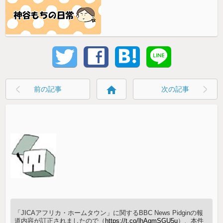
home
前の記事
次の記事
「JICAアフリカ・ホームタウン」に関するBBC News Pidginの報
道内容が訂正されましたので（
https://t.co/lhAqmSGU5u
）、本件