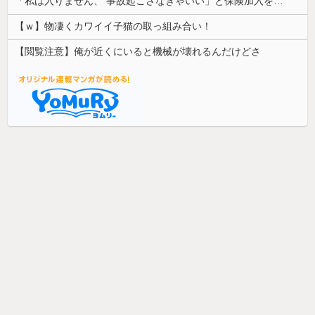
「私は入りません、 事故起こさなきゃいい」と保険加入を勧められた推し活民が反発、保険代が勿体無いし事故起こしたとして……
【ｗ】物凄くカワイイ子猫の取っ組み合い！
【閲覧注意】俺が近くにいると機械が壊れるんだけどさ