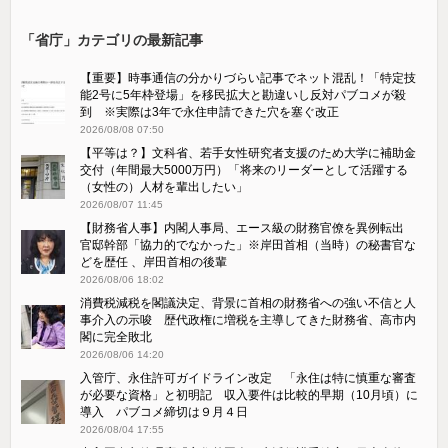
「省庁」カテゴリの最新記事
【重要】時事通信の分かりづらい記事でネット混乱！「特定技
能2号に5年枠登場」を移民拡大と勘違いし反対パブコメが殺
到 ※実際は3年で永住申請できた穴を塞ぐ改正
2026/08/08 07:50
【平等は？】文科省、若手女性研究者支援のため大学に補助金
交付（年間最大5000万円）「将来のリーダーとして活躍する
（女性の）人材を輩出したい」
2026/08/07 11:45
【財務省人事】内閣人事局、エース級の財務官僚を異例転出
官邸幹部「協力的でなかった」※岸田首相（当時）の秘書官な
どを歴任 、岸田首相の後輩
2026/08/06 18:02
消費税減税を閣議決定、背景に首相の財務省への強い不信と人
事介入の示唆 歴代政権に増税を主導してきた財務省、高市内
閣に完全敗北
2026/08/06 14:20
入管庁、永住許可ガイドライン改定 「永住は特に慎重な審査
が必要な資格」と初明記 収入要件は比較的早期（10月頃）に
導入 パブコメ締切は９月４日
2026/08/04 17:55