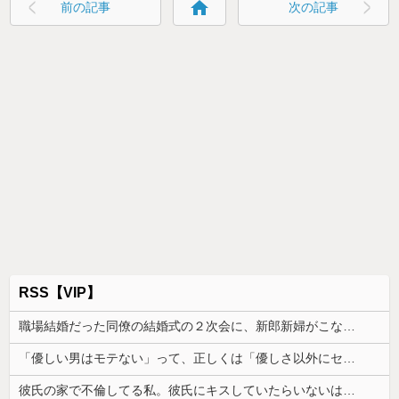
home
前の記事
次の記事
RSS【VIP】
職場結婚だった同僚の結婚式の２次会に、新郎新婦がこなかった。そのまま主役なしで食事が始まり...
「優しい男はモテない」って、正しくは「優しさ以外にセールスポイントのない男がモテない」なんだわ。優しさ自体を好きではない
彼氏の家で不倫してる私。彼氏にキスしていたらいないはずの彼の嫁がいた。