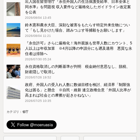
出入国在留管理庁『永住外国人の生活保護受給率、日本全体と
同水準』を問題視 収入要件など厳格化したガイドライン改定案
を公表
2026/08/04 13:45
鈴木憲和農水大臣、深刻な被害をもたらす特定外来生物につい
て「もし見かけた場合、踏みつぶす等捕殺をお願いします」
2026/08/04 11:21
『永住許可』さらに厳格化！海外親族も世帯人数にカウント、5
人以上は年収加算 ※4月以降の申請分にも遡及適用 悪質な永
住者は排除へ
2026/07/30 05:24
永住資格取消しの判断基準が判明 税金納付意思なし、脱税、
財産隠しで取消し
2026/07/26 19:52
政府、外国人の受入れ人数に数値目標を検討、経済界「制限強
化は困る」と懸念 ※自民・維新 連立政権合意「外国人比率が
高まれば社会との摩擦が起きかねない」
2026/07/25 10:35
カテゴリ：
省庁