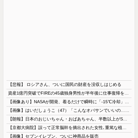
【悲報】 ロシアさん、ついに国民の財産を没収しはじめる
資産1億円突破でFIREの45歳独身男性が半年後に仕事復帰を決意した「1通の通知」
【画像あり】NASAが開発、着るだけで瞬時に「-15℃冷却」する冷感ポンチョ3,980円！
【画像】はいだしょうこ（47）「こんなオバサンでいいの…？」
【朗報】日本のおじいちゃん・おばあちゃん、半数以上がSNSを使いこなしていたｗｗｗｗｗ
【京都大病院】誤って正常脳幹を摘出された女性､重篤な植物状態だが意識は正常で何かを思考していると判明
【画像】セブンイレブン、ついに神商品を販売