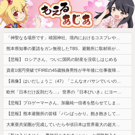
「神聖なる場所です」靖国神社、境内におけるコスプレや軍装の禁止を発表
熊本県知事の要請をガン無視したTBS、避難所に取材班が押し入ってプライバシーに全く配慮しない報道を……
【悲報】 ロシアさん、ついに国民の財産を没収しはじめる
資産1億円突破でFIREの45歳独身男性が半年後に仕事復帰を決意した「1通の通知」
【画像】はいだしょうこ（47）「こんなオバサンでいいの…？」
欧州「日本だけ反則だろ…」 世界の『日本びいき』にヨーロッパ全土から不満の声
【悲報】プロゲーマーさん、加藤純一信者を怒らせてしまった結果、好き嫌い5位にwwwwwwww
【悲報】熊本避難所の皆様「パンばっかり。飽き飽きしてる」
大東亜共栄圏が完成していたら今頃日本は世界最大の超大国だった事実