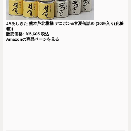
JAあしきた 熊本芦北柑橘 デコポン&甘夏缶詰め (10缶入り(化粧
箱))
販売価格: ￥5,665 税込
Amazonの商品ページを見る