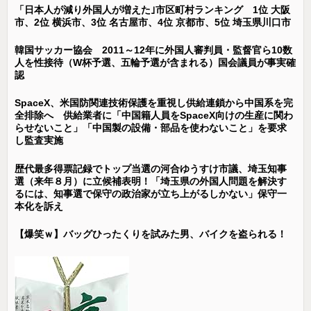
「日本人が減り外国人が増えた｣市区町村ランキング 1位 大阪
市、2位 横浜市、3位 名古屋市、4位 京都市、5位 埼玉県川口市
韓国サッカー協会 2011～12年に外国人審判員・監督官ら10数
人を性接待（W杯予選、五輪予選が含まれる）国会議員が事実確
認
SpaceX、米国防関連技術保護を重視し供給連鎖から中国系を完
全排除へ 供給業者に「中国籍人員をSpaceX向けの生産に関わ
らせないこと」「中国製の設備・部品を使わないこと」を要求
し監査実施
歴代最多得票記録でトップ当選の河合ゆうすけ市議、埼玉知事
選（来年８月）に立候補表明！「埼玉県の外国人問題を解決す
るには、知事選で保守の政治家が立ち上がるしかない」保守一
本化を訴え
【爆笑ｗ】バッグひったくりを試みた男、バイクを盗られる！