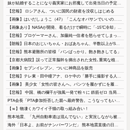
妹が結婚することになり義実家にお邪魔して出発当日の予定を話していた すると義兄嫁が「北海道って、ご祝儀1万8千円って指定してくるんだって？」 と聞いてきて…
【悲報】 ロシアさん、ついに国民の財産を没収しはじめる
【画像】はいだしょうこ（47）「こんなオバサンでいいの…？」
【画像あり】NASAが開発、着るだけで瞬時に「-15℃冷却」する冷感ポンチョ3,980円！
【悲報】プロゲーマーさん、加藤純一信者を怒らせてしまった結果、好き嫌い5位にwwwwwwww
【朗報】日本のおじいちゃん・おばあちゃん、半数以上がSNSを使いこなしていたｗｗｗｗｗ
【悲報】熊本避難所の皆様「パンばっかり。飽き飽きしてる」
【京都大病院】誤って正常脳幹を摘出された女性､重篤な植物状態だが意識は正常で何かを思考していると判明
【画像】セブンイレブン、ついに神商品を販売
【悲報】テレ東・田中瞳アナ、ロケ中の「勝手に撮影する人」に苦言「面識のない方にカメラを向けられるのは恐怖」
【画像】 美少女「女性の皆さんへ。パンツを履かずにを履いてみてください」
【悲報】 中国、橋の欄干が強風一発で粉々に 鉄筋ゼロ 当局「接着剤でくっつけただけ」「正常で、品質問題はない」
PTA会長「PTA参加拒否した親へ最終警告。こうなってもいい？」
【ｗ】物凄くカワイイ子猫の取っ組み合い！
熊本地震、「九州自動車道は混んでない」と実況しながら被災地へ向かう有名アナなどに批判殺到 全国紙記者「最新の状況をいち早く伝えることは報道機関としての責務」「情報を取り上げることには大きな意義がある」
海外「日本よ、お前がナンバーワンだ」 熊本地震直後の日本の対応のスピードに世界が衝撃