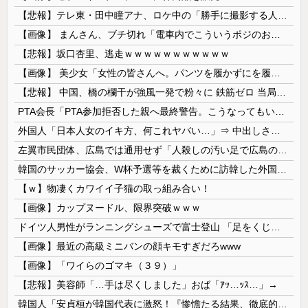
【悲報】テレ東・田中瞳アナ、ロケ中の「勝手に撮影する人」に苦言「面識のない方にカメラを向けられるのは恐怖」
【画像】 まんさん、ブチ切れ「電車内でこういうポジのおじ、ガチでイラネ」→
【悲報】坂口杏里、逃走ｗｗｗｗｗｗｗｗｗｗｗ
【画像】 美少女「女性の皆さんへ。パンツを履かずにを履いてみてください」
【悲報】 中国、橋の欄干が強風一発で粉々に 鉄筋ゼロ 当局「接着剤でくっつけただけ」「正常で、品質問題はない」
PTA会長「PTA参加拒否した親へ最終警告。こうなってもいい？」
外国人「日本人女のイキ方、何これヤバい…」⇒ 中出しされ痙攣する姿が海外で話題に
左翼市民団体、広島では通用せず「人殺しの汚い足で広島の土を踏むな！」→広島県民「お前らの方が汚いんじゃ！」「ワシらが広島県民じゃ」
韓国のサッカー協会、W杯予選等を裁くために訪韓した外国人審判を「性接待」していた……大して強くもないチームが潤沢な予算を持ってりゃそうなるわな
【ｗ】物凄くカワイイ子猫の取っ組み合い！
【画像】カップヌードル、限界突破ｗｗｗ
ドイツ人男性がランニングシューズで富士登山 「足をくじいて動けない」
【画像】最近の高級ミニバンの顔キモすぎだろwww
【画像】「ワイらのゴマキ（３９）」
【悲報】美容師「…手は尽くしました」おば「ｱｯ…ｯｽ…」→
韓国人「安貞桓が韓国代表に激怒！『惨憺たる結果、徹底的な刷新が必要だ』と監督や協会を痛烈批判」