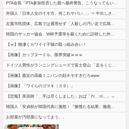
PTA会長「PTA参加拒否した親へ最終警告。こうなってもいい？」
外国人「日本人女のイキ方、何これヤバい…」⇒ 中出しされ痙攣する姿が海外で話題に
左翼市民団体、広島では通用せず「人殺しの汚い足で広島の土を踏むな！」→広島県民「お前らの方が汚いんじゃ！」「ワシらが広島県民じゃ」
韓国のサッカー協会、W杯予選等を裁くために訪韓した外国人審判を「性接待」していた……大して強くもないチームが潤沢な予算を持ってりゃそうなるわな
【ｗ】物凄くカワイイ子猫の取っ組み合い！
【画像】カップヌードル、限界突破ｗｗｗ
ドイツ人男性がランニングシューズで富士登山 「足をくじいて動けない」
【画像】最近の高級ミニバンの顔キモすぎだろwww
【画像】「ワイらのゴマキ（３９）」
【悲報】美容師「…手は尽くしました」おば「ｱｯ…ｯｽ…」→
韓国人「安貞桓が韓国代表に激怒！『惨憺たる結果、徹底的な刷新が必要だ』と監督や協会を痛烈批判」
お部屋が汚部屋になってまう、、