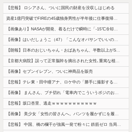
【悲報】 ロシアさん、ついに国民の財産を没収しはじめる
資産1億円突破でFIREの45歳独身男性が半年後に仕事復帰を決意した「1通の通知」
【画像あり】NASAが開発、着るだけで瞬時に「-15℃冷却」する冷感ポンチョ3,980円！
【画像】はいだしょうこ（47）「こんなオバサンでいいの…？」
【朗報】日本のおじいちゃん・おばあちゃん、半数以上がSNSを使いこなしていたｗｗｗｗｗ
【京都大病院】誤って正常脳幹を摘出された女性､重篤な植物状態だが意識は正常で何かを思考していると判明
【画像】セブンイレブン、ついに神商品を販売
【悲報】テレ東・田中瞳アナ、ロケ中の「勝手に撮影する人」に苦言「面識のない方にカメラを向けられるのは恐怖」
【画像】 まんさん、ブチ切れ「電車内でこういうポジのおじ、ガチでイラネ」→
【悲報】坂口杏里、逃走ｗｗｗｗｗｗｗｗｗｗｗ
【画像】 美少女「女性の皆さんへ。パンツを履かずにを履いてみてください」
【悲報】 中国、橋の欄干が強風一発で粉々に 鉄筋ゼロ 当局「接着剤でくっつけただけ」「正常で、品質問題はない」