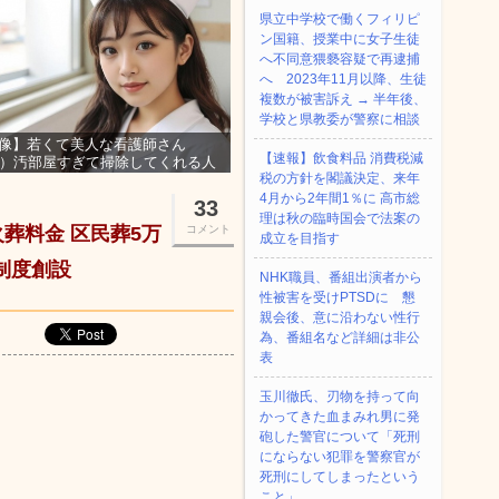
県立中学校で働くフィリピ
ン国籍、授業中に女子生徒
へ不同意猥褻容疑で再逮捕
へ 2023年11月以降、生徒
複数が被害訴え → 半年後、
学校と県教委が警察に相談
像】若くて美人な看護師さん
【速報】飲食料品 消費税減
3）汚部屋すぎて掃除してくれる人
税の方針を閣議決定、来年
集ｗｗｗ
4月から2年間1％に 高市総
33
理は秋の臨時国会で法案の
葬料金 区民葬5万
コメント
成立を目指す
成制度創設
NHK職員、番組出演者から
性被害を受けPTSDに 懇
親会後、意に沿わない性行
為、番組名など詳細は非公
表
玉川徹氏、刃物を持って向
かってきた血まみれ男に発
砲した警官について「死刑
にならない犯罪を警察官が
死刑にしてしまったという
こと」