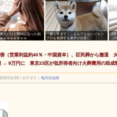
美人だけどBBAになった結
「嬉しすぎて！」とんでもないジャン
【画
ｗｗｗｗｗｗｗｗ
プ力を発揮する柴犬が話題に
（2
を募
善（営業利益約40％・中国資本）、区民葬から撤退 火
0円 → 9万円に 東京23区が低所得者向け火葬費用の助
月02日12:55 / カテゴリ：
地方自治体