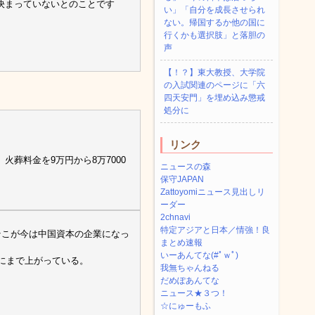
決まっていないとのことです
い」「自分を成長させられ
ない。帰国するか他の国に
行くかも選択肢」と落胆の
声
【！？】東大教授、大学院
の入試関連のページに「六
四天安門」を埋め込み懲戒
処分に
リンク
葬料金を9万円から8万7000
ニュースの森
保守JAPAN
Zattoyomiニュース見出しリ
ーダー
2chnavi
特定アジアと日本／情強！良
そこが今は中国資本の企業になっ
まとめ速報
いーあんてな(#ﾟｗﾟ)
円にまで上がっている。
我無ちゃんねる
だめぽあんてな
ニュース★３つ！
☆にゅーもふ