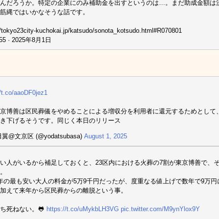
んだろうか。特定の企業にのみ補助金を出すというのは…。まだ助成金額は
筋縄ではいかなそうな話です。
//tokyo23city-kuchokai.jp/katsudo/sonota_kotsudo.html#R070801
55 · 2025年8月1日
//t.co/aaoDF0jez1
京博善は区民葬儀をやめることによる増収分を利用者に還元するためとして、火
き下げるそうです。同じく本日のリリース
翼@文京区 (@yodatsubasa)
August 1, 2025
い人がいるから補足しておくと、23区内における火葬の7割が東京博善で、
。
年の最も安い大人の料金が5万9千円だったが、度重なる値上げで数年で9万
加えて来年から区民葬からの離脱という事。
ち死ねない。🐸
https://t.co/uMykbLH3VG
pic.twitter.com/M9ynYlox9Y