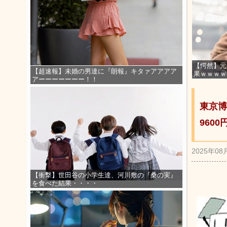
【愕然】元
【超速報】未婚の男達に『朗報』キタァアアアア
果ｗｗｗｗ
アーーーーーーー！！
東京博
960
2025年08
【衝撃】世田谷の小学生達、河川敷の『桑の実』
を食べた結果・・・・