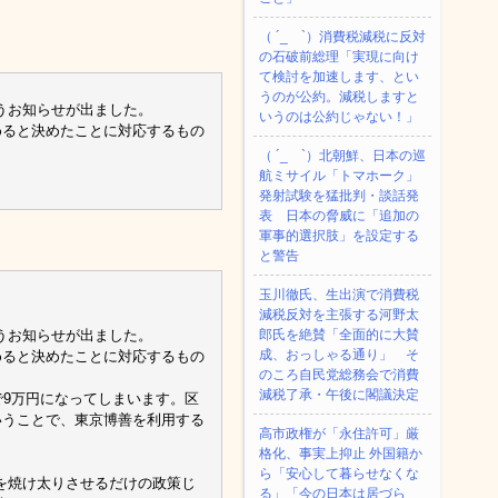
（ ´_ゝ`）消費税減税に反対
の石破前総理「実現に向け
て検討を加速します、とい
うのが公約。減税しますと
うお知らせが出ました。
いうのは公約じゃない！」
めると決めたことに対応するもの
（ ´_ゝ`）北朝鮮、日本の巡
航ミサイル「‌トマホーク」
発射試験を猛批判・談話発
表 日本の脅威に「追加の
軍事的選択肢」を設定する
と警告
玉川徹氏、生出演で消費税
減税反対を主張する河野太
うお知らせが出ました。
郎氏を絶賛「全面的に大賛
成、おっしゃる通り」 そ
めると決めたことに対応するもの
のころ自民党総務会で消費
減税了承・午後に閣議決定
で9万円になってしまいます。区
いうことで、東京博善を利用する
高市政権が「永住許可」厳
格化、事実上抑止 外国籍か
ら「安心して暮らせなくな
を焼け太りさせるだけの政策じ
る」「今の日本は居づら