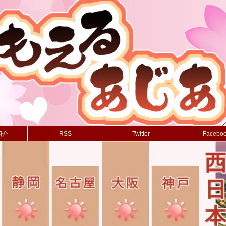
紹介
RSS
Twitter
Facebo