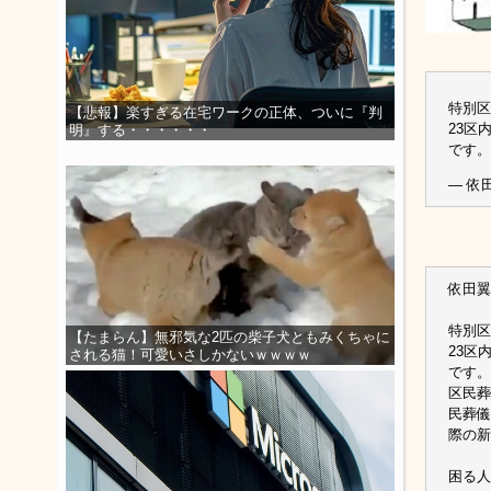
特別区
【悲報】楽すぎる在宅ワークの正体、ついに『判
23区
明』する・・・・・・
です
— 依田
依田翼@
特別区
【たまらん】無邪気な2匹の柴子犬ともみくちゃに
23区
される猫！可愛いさしかないｗｗｗｗ
です。
区民葬
民葬儀
際の新
困る人