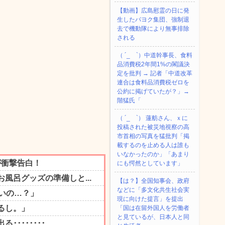
【動画】広島慰霊の日に発
生したパヨク集団、強制退
去で機動隊により無事排除
される
（ ´_ゝ`）中道幹事長、食料
品消費税2年間1%の閣議決
定を批判 → 記者「中道改革
連合は食料品消費税ゼロを
公約に掲げていたが？」→
階猛氏「
（ ´_ゝ`） 蓮舫さん、ｘに
投稿された被災地視察の高
市首相の写真を猛批判「掲
載するのを止める人は誰も
いなかったのか」「あまり
にも愕然としています」
【は？】全国知事会、政府
などに「多文化共生社会実
現に向けた提言」を提出
「国は在留外国人を労働者
と見ているが、日本人と同