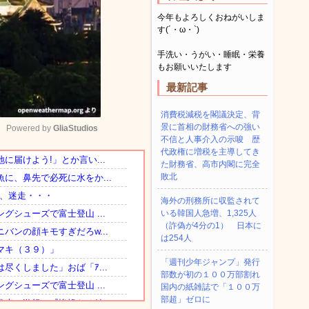
今年もよろしくおねがいしま
す(´・ω・`)
手洗い・うがい・睡眠・栄養
もお願いいたします
最新記事
消費税減税を閣議決定、背
景に首相の財務省への強い
Powered by 
GliaStudios
不信と人事介入の示唆 歴
代政権に増税を主導してき
た財務省、高市内閣に完全
Mute
敗北
海外の刑務所に収監されて
いる韓国人急増、1,325人
（詐偽が4分の1） 日本に
は254人
「週刊少年ジャンプ」発行
部数が初の１００万部割れ
国内の紙雑誌で「１００万
部超」ゼロに