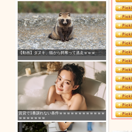
【動画】タヌキ、猫から餌奪って逃走ｗｗｗ
賃貸で1番譲れない条件ｗｗｗｗｗｗｗｗｗｗｗｗ
ｗｗｗｗｗｗｗ