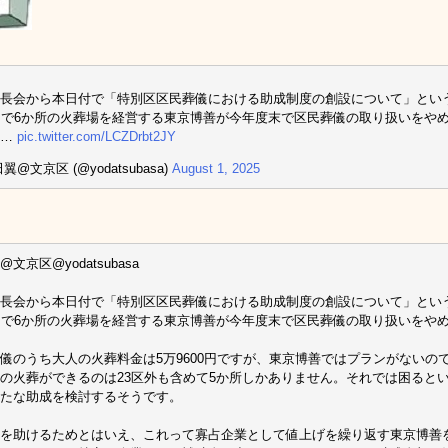
長会から本日付で「特別区区民葬儀における助成制度の創設について」とい
内で6か所の火葬場を経営する東京博善が今年度末で区民葬儀の取り扱いをや
。…
pic.twitter.com/LCZDrbt2JY
翼@文京区 (@yodatsubasa)
August 1, 2025
文京区@yodatsubasa
長会から本日付で「特別区区民葬儀における助成制度の創設について」とい
内で6か所の火葬場を経営する東京博善が今年度末で区民葬儀の取り扱いをや
儀のうち大人の火葬料金は5万9600円ですが、東京博善ではプランがないの
の火葬ができるのは23区外も含めて5か所しかありません。それでは困ると
たな助成を検討するそうです。
を助けるためとはいえ、これって寡占企業として値上げを繰り返す東京博善