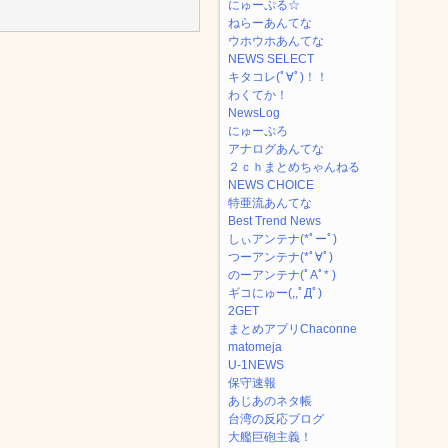
にゅーぷる☆
ねらーあんてな
ウホウホあんてな
NEWS SELECT
キタコレ(ﾟ∀ﾟ)！！
わくてか！
NewsLog
にゅーぷろ
アナログあんてな
２ｃｈまとめちゃんねる
NEWS CHOICE
特亜流あんてな
Best Trend News
しぃアンテナ(*ﾟーﾟ)
つーアンテナ(*ﾟ∀ﾟ)
のーアンテナ(ﾟAﾟ* )
ギコにゅー(,,ﾟДﾟ)
2GET
まとめアプリChaconne
matomeja
U-1NEWS
保守速報
あじあのネタ帳
台湾の反応ブログ
大艦巨砲主義！