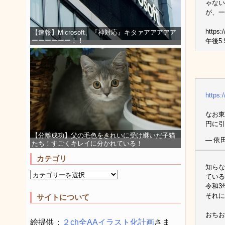
ゃない
が、一
https:
【速報】Microsoft、『神対応』キタァアアアアア
ーーーーーー！！
午後5:
https:
なお東
円に引
【分離成功】父の毛色をきれいに受け継いだ子猫
— 依田
たち！すごくキレイに分かれている！
カテゴリ
知らな
ている
令和3
それに
サイトについて
おちお
絵提供：
２ch全AAイラスト化計画
さま