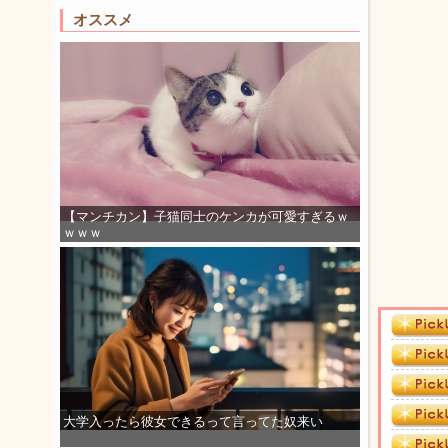
オススメ
【マンチカン】子猫同士のケンカが可愛すぎるｗ
ｗｗｗ
大学入ったら彼女できるって言ってた奴来い