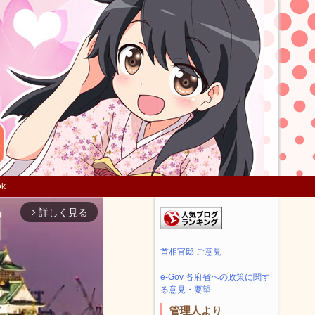
ok
詳しく見る
arrow_forward_ios
首相官邸 ご意見
e-Gov 各府省への政策に関す
る意見・要望
管理人より