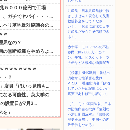
じ生活者」
共産党「日本共産党は中抜
きしません！安心して災害
救援募金をしてくださ
い！」「お金に清潔な日本
共産党だからこそ信頼でき
る！」
赤十字、モロッコへの不法
移民（約2,000人）にパ
ン、牛乳、ビスケット、ツ
ナ缶など大規模な物資配布
【続報】NHK職員、番組出
演者から性被害を受け
PTSD → 番組出演者「飲酒
していたため記憶にないが
真実であれば申し訳ない」
（ ´_ゝ`）中国国防省、日本
の防衛白書を批判「強烈な
不満と断固反対」「侵略の
歴史を反省し、中国への内
政干渉をやめろ」