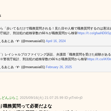
事
人ら「歩いてるだけで職務質問される！見た目や人種で職務質問するのは憲
庁統計、刑法犯の総検挙数の66％が職務質問から検挙
https://t.co/gfaaND0iS
るあじあ ･∀･ (@moeruasia01)
April 16, 2024
_ゝ`）レイシャルプロファイリング訴訟、弁護団「職務質問を受けた経験がある
※警視庁統計、刑法犯の総検挙数の66％が職務質問から検挙
https://t.co/iKf
るあじあ ･∀･ (@moeruasia01)
February 26, 2025
しどんぶらこ
2025/09/16(火) 21:07:25.99 ID:ytTrt4+j0
り職務質問って必要だよな