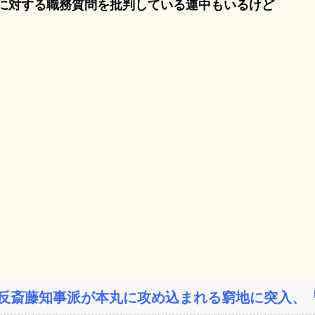
に対する職務質問を批判している連中もいるけど
反斎藤知事派が本丸に攻め込まれる窮地に突入、「