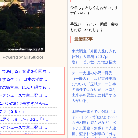
今年もよろしくおねがいしま
す(´・ω・`)
手洗い・うがい・睡眠・栄養
もお願いいたします
最新記事
東大調査「外国人受け入れ
反対」大幅増（20.7pt
Powered by 
GliaStudios
増）、若い世代で増加幅大
デニー支援の小沢一郎氏
Mute
（一般人）、辺野古沖事故
について「玉城デニー知事
の責任ではないが、不幸な
出来事を悪宣伝に利用する
人がいる」
太陽光発電所で、銅線およ
そ2.2トン（時価およそ330
万円相当）盗んだなど、ベ
トナム国籍（無職）２人逮
捕、盗まれた銅線の半分は