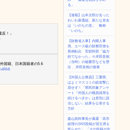
る」
【速報】山本太郎が去った
れいわ新選組、新たな党名
は「いのちの党」 略称
「いのち」
法違反！」
p
【財務省人事】内閣人事
局、エース級の財務官僚を
異例転出 官邸幹部「協力
的でなかった」※岸田首相
（当時）の秘書官などを歴
外国籍、日本国籍者の5.6
任 、岸田首相の後輩
0m4Rl4I
【外国人公務員】三重県、
ぱよくマスコミの総攻撃に
屈せず！「県民対象アンケ
ート『外国人の職員採用を
続けるべきか』は差別に該
当しない」結果を公表する
方針
森山前幹事長が暴露「高市
総理のSNS投稿が習主席を
怒らせた」 「その投稿が中