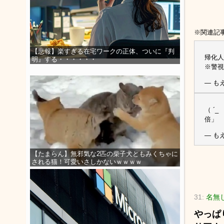
※関連記
【悲報】楽すぎる在宅ワークの正体、ついに『判
帰化
明』する・・・・・・
※警視
— もえ
（ ´
倍」 
— もえ
【たまらん】無邪気な2匹の柴子犬ともみくちゃに
される猫！可愛いさしかないｗｗｗｗ
31:
名無
やっぱ