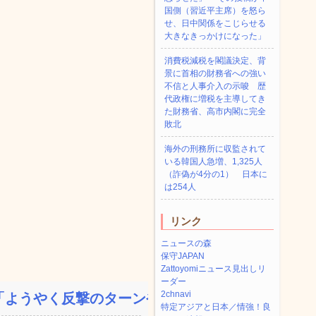
国側（習近平主席）を怒ら
せ、日中関係をこじらせる
大きなきっかけになった」
消費税減税を閣議決定、背
景に首相の財務省への強い
不信と人事介入の示唆 歴
代政権に増税を主導してき
た財務省、高市内閣に完全
敗北
海外の刑務所に収監されて
いる韓国人急増、1,325人
（詐偽が4分の1） 日本に
は254人
リンク
ニュースの森
保守JAPAN
Zattoyomiニュース見出しリ
ーダー
2chnavi
ようやく反撃のターンやね...
特定アジアと日本／情強！良