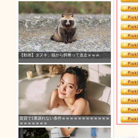
【動画】タヌキ、猫から餌奪って逃走ｗｗｗ
賃貸で1番譲れない条件ｗｗｗｗｗｗｗｗｗｗｗｗ
ｗｗｗｗｗｗｗ