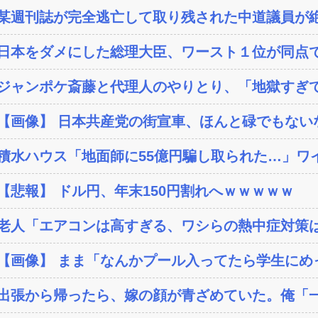
某週刊誌が完全逃亡して取り残された中道議員が絶
日本をダメにした総理大臣、ワースト１位が同点
ジャンポケ斎藤と代理人のやりとり、「地獄すぎて
【画像】 日本共産党の街宣車、ほんと碌でもない
積水ハウス「地面師に55億円騙し取られた…」ワイ
【悲報】 ドル円、年末150円割れへｗｗｗｗｗ
老人「エアコンは高すぎる、ワシらの熱中症対策
【画像】 まま「なんかプール入ってたら学生にめ
出張から帰ったら、嫁の顔が青ざめていた。俺「一