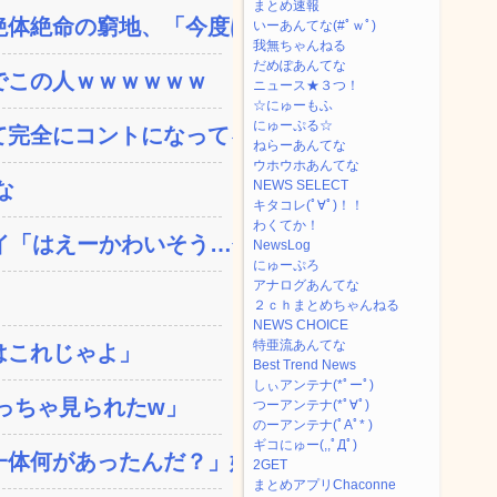
まとめ速報
体絶命の窮地、「今度は宏...
いーあんてな(#ﾟｗﾟ)
我無ちゃんねる
だめぽあんてな
でこの人ｗｗｗｗｗｗ
ニュース★３つ！
☆にゅーもふ
にゅーぷる☆
完全にコントになってる…...
ねらーあんてな
ウホウホあんてな
な
NEWS SELECT
キタコレ(ﾟ∀ﾟ)！！
わくてか！
「はえーかわいそう…会...
NewsLog
にゅーぷろ
アナログあんてな
２ｃｈまとめちゃんねる
NEWS CHOICE
特亜流あんてな
はこれじゃよ」
Best Trend News
しぃアンテナ(*ﾟーﾟ)
っちゃ見られたw」
つーアンテナ(*ﾟ∀ﾟ)
のーアンテナ(ﾟAﾟ* )
ギコにゅー(,,ﾟДﾟ)
体何があったんだ？」嫁「...
2GET
まとめアプリChaconne