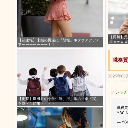
【愕然】元
【超速報】未婚の男達に『朗報』キタァアアアア
果ｗｗｗｗ
アーーーーーーー！！
職務質
2025年09
1:
シャチ
【衝撃】世田谷の小学生達、河川敷の『桑の実』
を食べた結果・・・・
職務質
YBC 
— YB