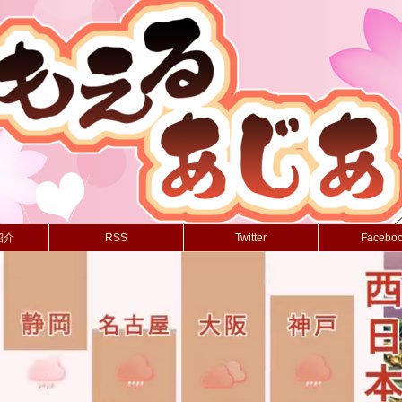
紹介
RSS
Twitter
Facebo