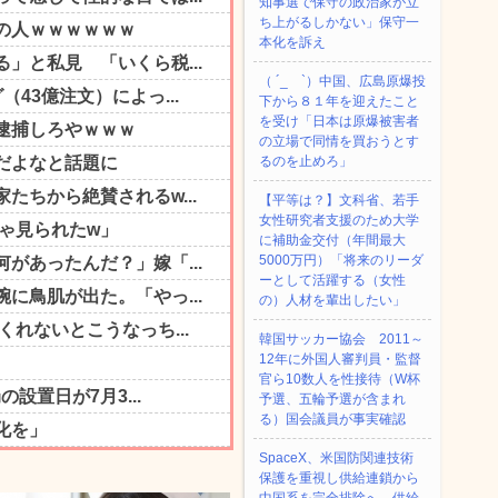
知事選で保守の政治家が立
ち上がるしかない」保守一
本化を訴え
（ ´_ゝ`）中国、広島原爆投
下から８１年を迎えたこと
を受け「日本は原爆被害者
の立場で同情を買おうとす
るのを止めろ」
【平等は？】文科省、若手
女性研究者支援のため大学
に補助金交付（年間最大
5000万円）「将来のリーダ
ーとして活躍する（女性
の）人材を輩出したい」
韓国サッカー協会 2011～
12年に外国人審判員・監督
官ら10数人を性接待（W杯
予選、五輪予選が含まれ
る）国会議員が事実確認
SpaceX、米国防関連技術
保護を重視し供給連鎖から