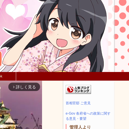
ok
詳しく見る
arrow_forward_ios
首相官邸 ご意見
e-Gov 各府省への政策に関す
る意見・要望
管理人より