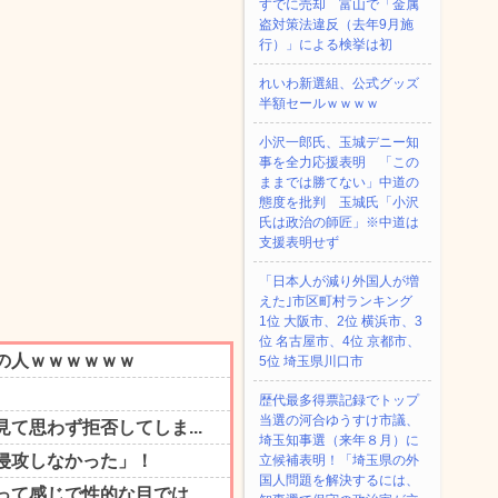
すでに売却 富山で「金属
盗対策法違反（去年9月施
行）」による検挙は初
れいわ新選組、公式グッズ
半額セールｗｗｗｗ
小沢一郎氏、玉城デニー知
事を全力応援表明 「この
ままでは勝てない」中道の
態度を批判 玉城氏「小沢
氏は政治の師匠」※中道は
支援表明せず
「日本人が減り外国人が増
えた｣市区町村ランキング
1位 大阪市、2位 横浜市、3
位 名古屋市、4位 京都市、
5位 埼玉県川口市
歴代最多得票記録でトップ
当選の河合ゆうすけ市議、
埼玉知事選（来年８月）に
立候補表明！「埼玉県の外
国人問題を解決するには、