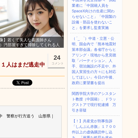
中国系を完全排除へ 供給
業者に「中国籍人員を
SpaceX向けの生産に関わ
らせないこと」「中国製の
設備・部品を使わないこ
と」を要求し監査実施
（ ´_ゝ`）中道・立憲・公
像】若くて美人な看護師さん
明、国会内で「熊本地震対
3）汚部屋すぎて掃除してくれる人
集ｗｗｗ
策本部会議」各省庁からヒ
アリング・現地から意見聴
24
取「パーティション、人
 １人はまだ逃走中
コメント
手、宿泊施設の不足や、外
国人実習生の方々にも対応
してほしい」今日の午後、
政府に要望書を提出
関西学院大学のアシスタン
ト教授（中国籍）、ドラッ
グストアで現行犯逮捕 万
引き容疑
中 警察が行方追う 山形県｜
【！】共産党が刑事告訴
「しんぶん赤旗」１７００
件以上の虚偽購読申し込
み 「厳重な処罰を求め