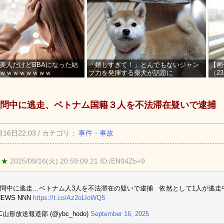
美人だけどBBAになった結
「嬉しすぎて！」とんでもないジャン
【画
ｗｗｗｗｗｗｗｗ
プ力を発揮する柴犬が話題に
（2
を募
問中に逃走、ベトナム国籍３人を不法滞在疑いで逮捕
月16日22:03 / カテゴリ：
事件・事故
 ★
2025/09/16(火) 20:59:09.21 ID:/EN04Zb+9
問中に逃走…ベトナム人3人を不法滞在の疑いで逮捕 依然として1人が逃走
NEWS NNN
https://t.co/Az2oLIoWQ5
C山形放送報道部 (@ybc_hodo)
September 16, 2025