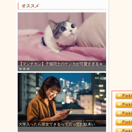
オススメ
【マンチカン】子猫同士のケンカが可愛すぎるｗ
ｗｗｗ
大学入ったら彼女できるって言ってた奴来い