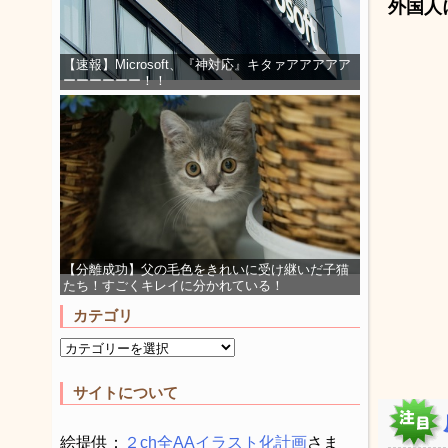
外国人
【速報】Microsoft、『神対応』キタァアアアアア
ーーーーーー！！
【分離成功】父の毛色をきれいに受け継いだ子猫
たち！すごくキレイに分かれている！
カテゴリ
サイトについて
絵提供：
２ch全AAイラスト化計画
さま