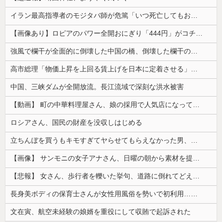
イラン最高指導者のモジタバ師が危篤「いつ死亡してもおかしくない」…イラン大統領「意思疎通はかなり難しい」！
【画像あり】ロピアのパワー全開おにぎり「444円」がコチラｗｗｗｗｗ
強風で欄干が全面的に倒壊した中国の橋、倒壊した欄干の破片を調べると凄まじい事実が発覚して……
高市総理「物価上昇を上回る賃上げを日本に定着させる」⇒ 国家公務員月給3.51％増へ
中国、三峡ダムが全開放流。長江流域で深刻な洪水被害
【動画】 町の中華料理屋さん、娘の採用で人気店になってしまう
ロシアさん、国民の財産を没収しはじめる
立ちんぼを買うもキモすぎてヤらせてもらえなかった男、代わりの足コキでまさかの大量身寸米青ｗｗｗ
【画像】 サンモニの女子アナさん、日曜の朝から素材を提供してしまう
【悲報】 女さん、歩行者を轢いた挙句、道路に倒れてどえらいことになってしまうw w w w w w w
長身美ボディの保育士さんが女性用風俗を勢いで初利用…子供に絶対見せられないメスの顔でイキまくり。
文在寅、航空未経験の娘婿を重役にして収賄で起訴された