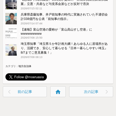
案」立憲・共産など与党系会派などが反対で否決
2026/07/15 02:11
兵庫県斎藤知事、井戸前知事の時代に実施されていた不適切会
計338億円を公表「前知事の指示」
2026/07/14 07:44
【速報】富山空港の愛称が「富山高山すし空港」に
wwwwwwwww
2026/07/08 15:50
埼玉県知事「埼玉県５か年計画大綱！あらゆる人に居場所があ
り、活躍でき、安心して暮らせる『日本一暮らしやすい埼玉』
8/7までご意見募集！」
2026/07/08 08:13
カテゴリ：
地方自治体
home
前の記事
次の記事