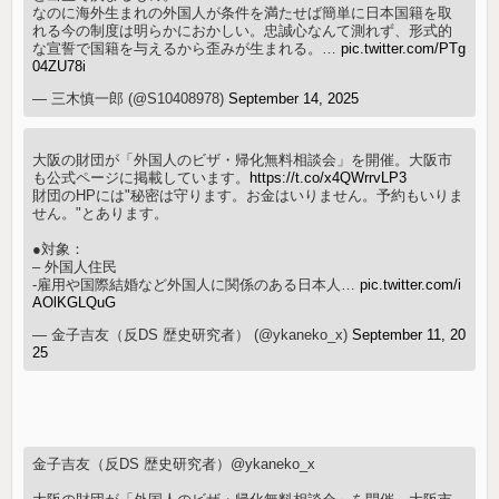
なのに海外生まれの外国人が条件を満たせば簡単に日本国籍を取
れる今の制度は明らかにおかしい。忠誠心なんて測れず、形式的
な宣誓で国籍を与えるから歪みが生まれる。…
pic.twitter.com/PTg
04ZU78i
— 三木慎一郎 (@S10408978)
September 14, 2025
大阪の財団が「外国人のビザ・帰化無料相談会」を開催。大阪市
も公式ページに掲載しています。
https://t.co/x4QWrrvLP3
財団のHPには"秘密は守ります。お金はいりません。予約もいりま
せん。"とあります。
●対象：
– 外国人住民
-雇用や国際結婚など外国人に関係のある日本人…
pic.twitter.com/i
AOlKGLQuG
— 金子吉友（反DS 歴史研究者） (@ykaneko_x)
September 11, 20
25
金子吉友（反DS 歴史研究者）@ykaneko_x