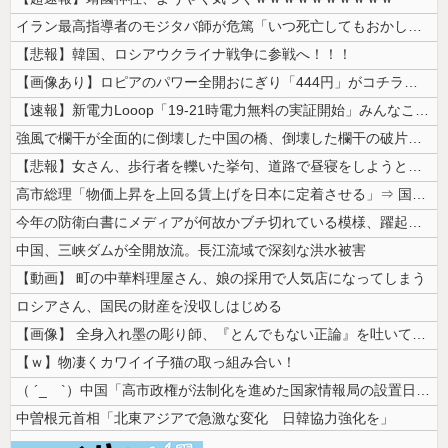
イラン最高指導者のモジタバ師が危篤「いつ死亡してもおかしくない」…イラ...
【悲報】韓国、ロシアウクライナ戦争に参戦へ！！！
【画像あり】ロピアのパワー全開おにぎり「444円」がコチラｗｗｗｗｗ
【速報】新電力Looop「19-21時電力無料の実証開始」みんなこれに...
強風で欄干が全面的に倒壊した中国の橋、倒壊した欄干の破片を調べると凄ま...
【悲報】女さん、歩行者を轢いた挙句、道路で昼寝をしようとしてしまう
高市総理「物価上昇を上回る賃上げを日本に定着させる」⇒ 国家公務員月...
今年の防衛白書にメディアが何故かブチ切れている模様、躍起になって批判す...
中国、三峡ダムが全開放流。長江流域で深刻な洪水被害
【動画】 町の中華料理屋さん、娘の採用で人気店になってしまう
ロシアさん、国民の財産を没収しはじめる
【画像】 全身入れ墨の彫り師、『とんでもない正論』を吐いて30万再生さ...
【ｗ】物凄くカワイイ子猫の取っ組み合い！
（ ´_ゝ`）中国「高市政権が法制化を進めた国家情報局の設置日が7月3...
中曽根元首相「北東アジアで急激な変化 日韓協力強化を」