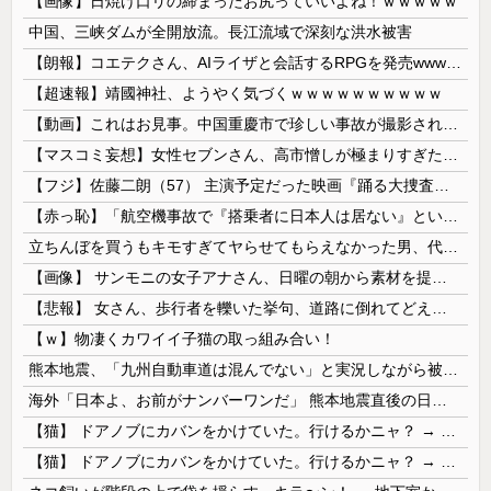
【画像】日焼け口リの締まったお尻っていいよね！ｗｗｗｗｗ
中国、三峡ダムが全開放流。長江流域で深刻な洪水被害
【朗報】コエテクさん、AIライザと会話するRPGを発売wwwwwwwwwwww
【超速報】靖國神社、ようやく気づくｗｗｗｗｗｗｗｗｗｗ
【動画】これはお見事。中国重慶市で珍しい事故が撮影される。
【マスコミ妄想】女性セブンさん、高市憎しが極まりすぎたのか、過去一級の低俗な「支持率下げてやる」記事を配信してしまう 想像の10倍低俗
【フジ】佐藤二朗（57） 主演予定だった映画『踊る大捜査線』スピンオフ作品の撮影中止が正式に決定
【赤っ恥】「航空機事故で『搭乗者に日本人は居ない』という発表は嫌い。人間として同じ価値だと思う」→ツッコミ殺到も「自分が気に入らないと思った」と...
立ちんぼを買うもキモすぎてヤらせてもらえなかった男、代わりの足コキでまさかの大量身寸米青ｗｗｗ
【画像】 サンモニの女子アナさん、日曜の朝から素材を提供してしまう
【悲報】 女さん、歩行者を轢いた挙句、道路に倒れてどえらいことになってしまうw w w w w w w
【ｗ】物凄くカワイイ子猫の取っ組み合い！
熊本地震、「九州自動車道は混んでない」と実況しながら被災地へ向かう有名アナなどに批判殺到 全国紙記者「最新の状況をいち早く伝えることは報道機関としての責務」「情報を取り上げることには大きな意義がある」
海外「日本よ、お前がナンバーワンだ」 熊本地震直後の日本の対応のスピードに世界が衝撃
【猫】 ドアノブにカバンをかけていた。行けるかニャ？ → 猫はこうなります…
【猫】 ドアノブにカバンをかけていた。行けるかニャ？ → 猫はこうなります…