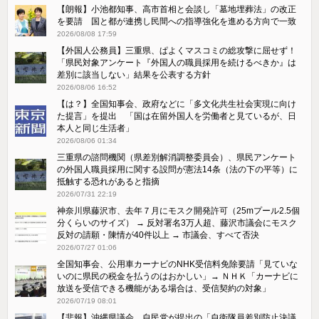
【朗報】小池都知事、高市首相と会談し「墓地埋葬法」の改正
を要請 国と都が連携し民間への指導強化を進める方向で一致
2026/08/08 17:59
【外国人公務員】三重県、ぱよくマスコミの総攻撃に屈せず！
「県民対象アンケート『外国人の職員採用を続けるべきか』は
差別に該当しない」結果を公表する方針
2026/08/06 16:52
【は？】全国知事会、政府などに「多文化共生社会実現に向け
た提言」を提出 「国は在留外国人を労働者と見ているが、日
本人と同じ生活者」
2026/08/06 01:34
三重県の諮問機関（県差別解消調整委員会）、県民アンケート
の外国人職員採用に関する設問が憲法14条（法の下の平等）に
抵触する恐れがあると指摘
2026/07/31 22:19
神奈川県藤沢市、去年７月にモスク開発許可（25mプール2.5個
分くらいのサイズ） → 反対署名3万人超、藤沢市議会にモスク
反対の請願・陳情が40件以上 → 市議会、すべて否決
2026/07/27 01:06
全国知事会、公用車カーナビのNHK受信料免除要請「見ていな
いのに県民の税金を払うのはおかしい」→ ＮＨＫ「カーナビに
放送を受信できる機能がある場合は、受信契約の対象」
2026/07/19 08:01
【悲報】沖縄県議会、自民党が提出の「自衛隊員差別防止決議