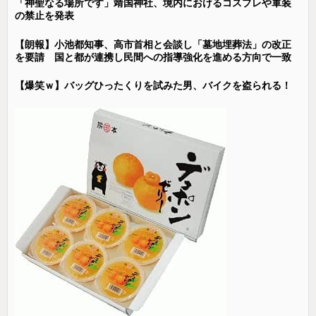
「神聖なる場所です」靖国神社、境内におけるコスプレや軍装
の禁止を発表
【朗報】小池都知事、高市首相と会談し「墓地埋葬法」の改正
を要請 国と都が連携し民間への指導強化を進める方向で一致
【爆笑ｗ】バッグひったくりを試みた男、バイクを盗られる！