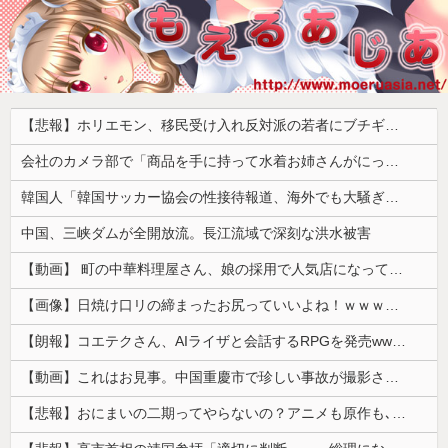
【悲報】ホリエモン、移民受け入れ反対派の若者にブチギレ「差別するなんて最低だ！」 → スタジオ誰も反論できず沈黙 ………
会社のカメラ部で「商品を手に持って水着お姉さんがにっこり」を撮影、だがお姉さんは素人アルバイトで親バレした結果……
韓国人「韓国サッカー協会の性接待報道、海外でも大騒ぎに・・・2002年W杯4強の記録取り消しの声も」→「マジで国の恥だ」「2002年まで疑う価値...
中国、三峡ダムが全開放流。長江流域で深刻な洪水被害
【動画】 町の中華料理屋さん、娘の採用で人気店になってしまう
【画像】日焼け口リの締まったお尻っていいよね！ｗｗｗｗｗ
【朗報】コエテクさん、AIライザと会話するRPGを発売wwwwwwwwwwww
【動画】これはお見事。中国重慶市で珍しい事故が撮影される。
【悲報】おにまいの二期ってやらないの？アニメも原作も､外人からも人気あったのに