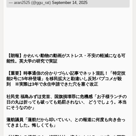
— aran2525 (@ggu_rat)
September 14, 2025
【朗報】かわいい動物の動画がストレス・不安の軽減になる可
能性。英大学の研究で実証
【重要】時事通信の分かりづらい記事でネット混乱！「特定技
能2号に5年枠登場」を移民拡大と勘違いし反対パブコメが殺
到 ※実際は3年で永住申請できた穴を塞ぐ改正
社民党 福島みずほ党首、国旗損壊罪に危機感「お子様ランチの
日の丸は折っても破っても処罰されない、 どうでしょう。本当
にそうなのか」
蓮舫議員「蓮舫だから叩いていい、との報道に何度も向き合っ
てきました。悔しくても」