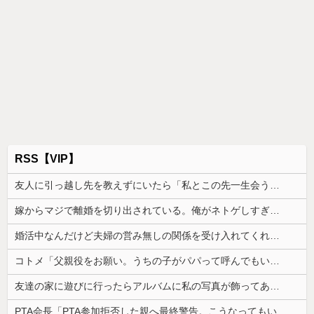
RSS【VIP】
友人に引っ越し先を教えずにいたら「私とこの先一生会う気ないんだ」と泣かれた。なので「よく分かったね、元気でね」と告げて…
嫁からマジで離婚を切り出されている。俺がネトゲしすぎて全くかまわなかったのが原因らしく...
婚活中なんだけど夫婦の営み無しの関係を受け入れてくれる男性が全然いない
コトメ「父親役をお願い。うちの子がパパって呼んでもいいよね？」旦那「それは無理」→断った途端に大騒ぎになり…
友達の家に遊びに行ったらアルバムに私の写真が飾ってあった。しかも私が知らない写真
PTA会長「PTA参加拒否した親へ最終警告。こうなってもいい？」