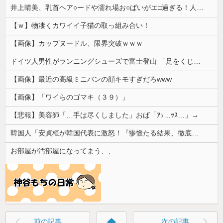
井上晴美、乳首ヘア○ードや濡れ場お○ぱいがエ□過ぎる！人生最後のラスト写真集、最高！！
【ｗ】物凄くカワイイ子猫の取っ組み合い！
【画像】カップヌードル、限界突破ｗｗｗ
ドイツ人男性がランニングシューズで富士登山 「足をくじいて動けない」
【画像】最近の高級ミニバンの顔キモすぎだろwww
【画像】「ワイらのゴマキ（３９）」
【悲報】美容師「…手は尽くしました」おば「ｱｯ…ｯｽ…」→
韓国人「安貞桓が韓国代表に激怒！『惨憺たる結果、徹底的な刷新が必要だ』と監督や協会を痛烈批判」
お部屋が汚部屋になってまう、、
home
前の記事
次の記事