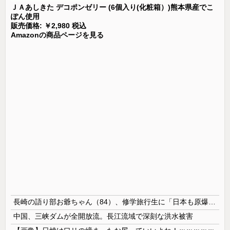
ＪＡあしきた デコポンゼリー (6個入り(化粧箱）)熊本県産でこ
ぽん使用
販売価格: ￥2,980 税込
Amazonの商品ページを見る
長崎の語り部お爺ちゃん（84）、修学旅行生に「日本も原爆を持たないと負ける」と言われびっくり！ 被団協代表（85）も中学生に「核を持たないで日本を守れますか」と問われ危機感
中国、三峡ダムが全開放流。長江流域で深刻な洪水被害