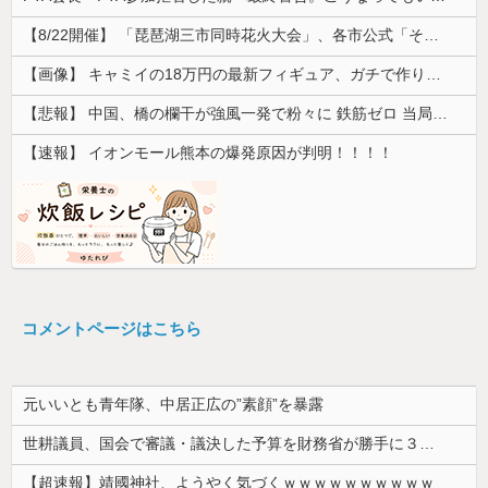
【8/22開催】 「琵琶湖三市同時花火大会」、各市公式「そんな花火大会は存在しない」→ 高価チケットを購入した人達がSNS阿鼻叫喚
【画像】 キャミイの18万円の最新フィギュア、ガチで作り込みがエグすぎる
【悲報】 中国、橋の欄干が強風一発で粉々に 鉄筋ゼロ 当局「接着剤でくっつけただけ」「正常で、品質問題はない」
【速報】 イオンモール熊本の爆発原因が判明！！！！
コメントページはこちら
元いいとも青年隊、中居正広の”素顔”を暴露
世耕議員、国会で審議・議決した予算を財務省が勝手に３兆円動かしていると指摘・問題視
【超速報】靖國神社、ようやく気づくｗｗｗｗｗｗｗｗｗｗ