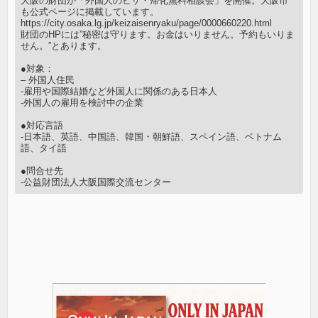
大阪の財団が「外国人のビザ・帰化無料相談会」を開催。大阪市
も公式ページに掲載しています。
https://city.osaka.lg.jp/keizaisenryaku/page/0000660220.html
財団のHPには”秘密は守ります。お金はいりません。予約もいりま
せん。”とあります。
●対象：
– 外国人住民
-雇用や国際結婚など外国人に関係のある日本人
-外国人の雇用を検討中の企業
●対応言語
-日本語、英語、中国語、韓国・朝鮮語、スペイン語、ベトナム
語、タイ語
●問合せ先
-公益財団法人大阪国際交流センター