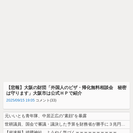
【悲報】大阪の財団「外国人のビザ・帰化無料相談会 秘密
は守ります」大阪市は公式ＨＰで紹介
2025/09/15 19:05
コメント(33)
元いいとも青年隊、中居正広の”素顔”を暴露
世耕議員、国会で審議・議決した予算を財務省が勝手に３兆円動かしていると...
【超速報】靖國神社、ようやく気づくｗｗｗｗｗｗｗｗｗｗ