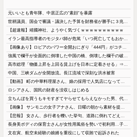
元いいとも青年隊、中居正広の”素顔”を暴露
世耕議員、国会で審議・議決した予算を財務省が勝手に３兆円動かしていると指摘・問題視
【超速報】靖國神社、ようやく気づくｗｗｗｗｗｗｗｗｗｗ
イラン最高指導者のモジタバ師が危篤「いつ死亡してもおかしくない」…イラン大統領「意思疎通はかなり難しい」！
【画像あり】ロピアのパワー全開おにぎり「444円」がコチラｗｗｗｗｗ
強風で欄干が全面的に倒壊した中国の橋、倒壊した欄干の破片を調べると凄まじい事実が発覚して……
高市総理「物価上昇を上回る賃上げを日本に定着させる」⇒ 国家公務員月給3.51％増へ
中国、三峡ダムが全開放流。長江流域で深刻な洪水被害
【動画】 町の中華料理屋さん、娘の採用で人気店になってしまう
ロシアさん、国民の財産を没収しはじめる
立ちんぼを買うもキモすぎてヤらせてもらえなかった男、代わりの足コキでまさかの大量身寸米青ｗｗｗ
【画像】 サンモニの女子アナさん、日曜の朝から素材を提供してしまう
【悲報】 女さん、歩行者を轢いた挙句、道路に倒れてどえらいことになってしまうw w w w w w w
長身美ボディの保育士さんが女性用風俗を勢いで初利用…子供に絶対見せられないメスの顔でイキまくり。
文在寅、航空未経験の娘婿を重役にして収賄で起訴された