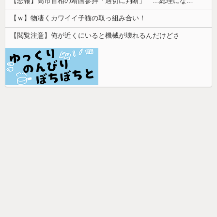
【悲報】高市首相の靖国参拝「適切に判断」 …総理になる前の昨年は参拝
【ｗ】物凄くカワイイ子猫の取っ組み合い！
【閲覧注意】俺が近くにいると機械が壊れるんだけどさ