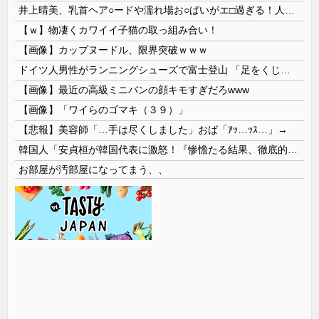
井上晴美、乳首ヘア○ードや濡れ場お○ぱいがエ□過ぎる！人生最後のラスト写真集、最高！！
【ｗ】物凄くカワイイ子猫の取っ組み合い！
【画像】カップヌードル、限界突破ｗｗｗ
ドイツ人男性がランニングシューズで富士登山 「足をくじいて動けない」
【画像】最近の高級ミニバンの顔キモすぎだろwww
【画像】「ワイらのゴマキ（３９）」
【悲報】美容師「…手は尽くしました」おば「ｱｯ…ｯｽ…」→
韓国人「安貞桓が韓国代表に激怒！『惨憺たる結果、徹底的な刷新が必要だ』と監督や協会を痛烈批判」
お部屋が汚部屋になってまう、、