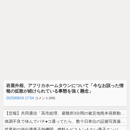
岩屋外相、アフリカホームタウンについて「今なお誤った情
報の拡散が続けられている事態を強く懸念」
2025/09/16 17:54
コメント(44)
【悲報】共同通信「高市総理、避難所3分間の被災地熊本視察動画に批判！」...
体調不良で休んでパチ●コ通ってたら、数十日単位の証拠写真撮られて会社ク...
世界初の超伝導量子熱機関…燃料もピストンもない量子エンジンが回った！