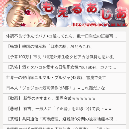
体調不良で休んでパチ●コ通ってたら、数十日単位の証拠写真撮られて会社クビになった
【衝撃】韓国の掲示板「日本の駅、AIだろこれ」
【予算100万】市長「特定外来生物クビアカは気持ち悪い虫だしそんな需要ないと思う」1匹300円相当の報奨金→初日に42万取られ焦り
【恐怖】酒とタバコを愛する日常系女性YouTuber、ガチで体が終わる・・・
世界一の登山家ニルマル・プルジャ(43歳)、雪崩で死亡
日本人「ジョジョの最高傑作は3部！」←これ謎だよな
【動画】 新型のさすまた、限界突破ｗｗｗｗｗｗ
【悲報】 有吉、一般人に「ド正論」を叩きつけて炎上ｗｗｗｗｗｗｗｗ
【悲報】共同通信「高市総理、避難所3分間の被災地熊本視察動画に批判！」 → 内閣報道官「避難所視察は51分間！大変な状況の中で、1時間近く受け入れていただき、感謝！」