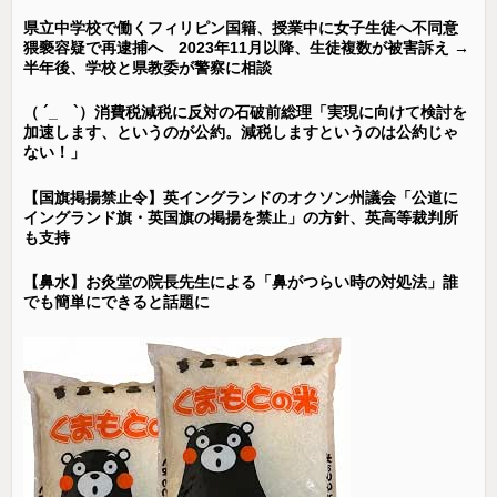
県立中学校で働くフィリピン国籍、授業中に女子生徒へ不同意
猥褻容疑で再逮捕へ 2023年11月以降、生徒複数が被害訴え →
半年後、学校と県教委が警察に相談
（ ´_ゝ`）消費税減税に反対の石破前総理「実現に向けて検討を
加速します、というのが公約。減税しますというのは公約じゃ
ない！」
【国旗掲揚禁止令】英イングランドのオクソン州議会「公道に
イングランド旗・英国旗の掲揚を禁止」の方針、英高等裁判所
も支持
【鼻水】お灸堂の院長先生による「鼻がつらい時の対処法」誰
でも簡単にできると話題に