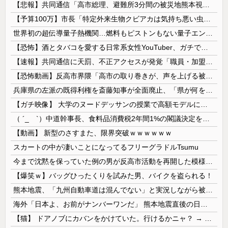
【悲報】共同通信「高市総理、避難所3分間の被災地熊本視察動画に批判！」 → 内閣報道官「避難所視察は51分間！大変な状況の中で、1時間近く受け入...
【予算100万】市長「特定外来生物クビアカは気持ち悪い虫だしそんな需要ないと思う」1匹300円相当の報奨金→初日に42万取られ焦り
世界初の超伝導量子熱機関…燃料もピストンもない量子エンジンが回った！
【恐怖】酒とタバコを愛する日常系女性YouTuber、ガチで体が終わる・・・
【速報】共同通信に天罰、不正アクセスが発覚「職員・加盟社・取引先などの情報6000件が漏えいした可能性」
【恐怖動画】反高市界隈「高市の取り巻きが、声を上げる被災地のおばちゃんに詰め寄ってるぅ！」→よく聞くと何やらヤバいことを言っていると話題に…
兵庫県の左派の既得利権を斎藤知事が全面廃止、「県が何をするねん？」と存在意義そのものが不明で……
【ガチ映像】 大学のヌードデッサンの授業で高額モデルに依頼したら○○○が凄すぎた動画、お前らの想像の20倍は凄い
（ ´_ゝ`）中道幹事長、食料品消費税2年間1%の閣議決定を批判 → 記者「中道改革連合は食料品消費税ゼロを公約に掲げていたが？」→ 階猛氏「
【動画】 新型のさすまた、限界突破ｗｗｗｗｗｗ
スカートの中が凄いことになってるフリーグラドルTsumu
今まで沈黙を保っていた例の男が反高市活動を再開した模様、財務省を手を組んでの返り咲きが狙いか？
【爆笑ｗ】バッグひったくりを試みた男、バイクを盗られる！
熊本地震、「九州自動車道は混んでない」と実況しながら被災地へ向かう有名アナなどに批判殺到 全国紙記者「最新の状況をいち早く伝えることは報道機関としての責務」「情報を取り上げることには大きな意義がある」
海外「日本よ、お前がナンバーワンだ」 熊本地震直後の日本の対応のスピードに世界が衝撃
【猫】 ドアノブにカバンをかけていた。行けるかニャ？ → 猫はこうなります…