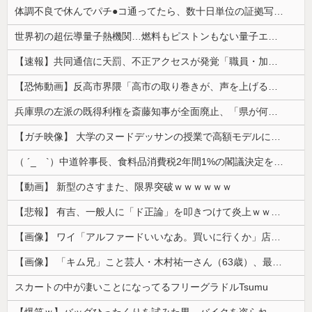
体調不良で休んでパチ●コ通ってたら、数十日単位の証拠写真撮られて会社クビになった
世界初の超伝導量子熱機関…燃料もピストンもない量子エンジンが回った！
【速報】共同通信に天罰、不正アクセスが発覚「職員・加盟社・取引先などの情報6000件が漏えいした可能性」
【恐怖動画】反高市界隈「高市の取り巻きが、声を上げる被災地のおばちゃんに詰め寄ってるぅ！」→よく聞くと何やらヤバいことを言っていると話題に…
兵庫県の左派の既得利権を斎藤知事が全面廃止、「県が何をするねん？」と存在意義そのものが不明で……
【ガチ映像】 大学のヌードデッサンの授業で高額モデルに依頼したら○○○が凄すぎた動画、お前らの想像の20倍は凄い
（ ´_ゝ`）中道幹事長、食料品消費税2年間1%の閣議決定を批判 → 記者「中道改革連合は食料品消費税ゼロを公約に掲げていたが？」→ 階猛氏「
【動画】 新型のさすまた、限界突破ｗｗｗｗｗｗ
【悲報】 有吉、一般人に「ド正論」を叩きつけて炎上ｗｗｗｗｗｗｗｗ
【画像】 ワイ「アルファードいいなあ。買いに行くか」店員「ほいっ見積もりな！」ワイ「金額おかしくね？」←お前らもそう思うよな？？？？？
【画像】 「キム兄」こと芸人・木村祐一さん（63歳）、最新の松本人志さんとのツーショットが完全に別人だとネット騒然！ 「マジで誰かわからん」...
スカートの中が凄いことになってるフリーグラドルTsumu
【爆笑ｗ】バッグひったくりを試みた男、バイクを盗られる！