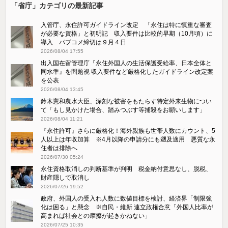
「省庁」カテゴリの最新記事
入管庁、永住許可ガイドライン改定 「永住は特に慎重な審査
が必要な資格」と初明記 収入要件は比較的早期（10月頃）に
導入 パブコメ締切は９月４日
2026/08/04 17:55
出入国在留管理庁『永住外国人の生活保護受給率、日本全体と
同水準』を問題視 収入要件など厳格化したガイドライン改定案
を公表
2026/08/04 13:45
鈴木憲和農水大臣、深刻な被害をもたらす特定外来生物につい
て「もし見かけた場合、踏みつぶす等捕殺をお願いします」
2026/08/04 11:21
『永住許可』さらに厳格化！海外親族も世帯人数にカウント、5
人以上は年収加算 ※4月以降の申請分にも遡及適用 悪質な永
住者は排除へ
2026/07/30 05:24
永住資格取消しの判断基準が判明 税金納付意思なし、脱税、
財産隠しで取消し
2026/07/26 19:52
政府、外国人の受入れ人数に数値目標を検討、経済界「制限強
化は困る」と懸念 ※自民・維新 連立政権合意「外国人比率が
高まれば社会との摩擦が起きかねない」
2026/07/25 10:35