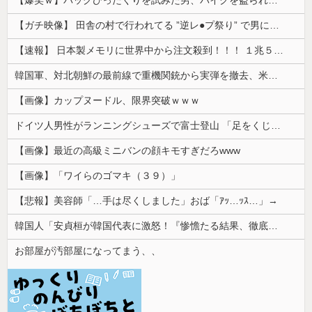
【ガチ映像】 田舎の村で行われてる ”逆レ●プ祭り” で男に跨って無理矢理チ●コを挿入する女の動画がエ□すぎる…
【速報】 日本製メモリに世界中から注文殺到！！！ １兆５０００億円で工場増築へ
韓国軍、対北朝鮮の最前線で重機関銃から実弾を撤去、米韓合同演習では米軍の無人機を「北朝鮮の侵入だ！」と迎撃一歩手前まで……ゆるんでるなぁ
【画像】カップヌードル、限界突破ｗｗｗ
ドイツ人男性がランニングシューズで富士登山 「足をくじいて動けない」
【画像】最近の高級ミニバンの顔キモすぎだろwww
【画像】「ワイらのゴマキ（３９）」
【悲報】美容師「…手は尽くしました」おば「ｱｯ…ｯｽ…」→
韓国人「安貞桓が韓国代表に激怒！『惨憺たる結果、徹底的な刷新が必要だ』と監督や協会を痛烈批判」
お部屋が汚部屋になってまう、、