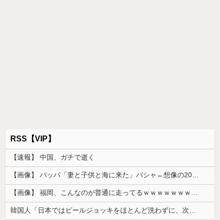
RSS【VIP】
【速報】 中国、ガチで逝く
【画像】 パッパ「妻と子供と海に来た」パシャ←想像の200倍は神々しくて草
【画像】 福岡、こんなのが普通に走ってるｗｗｗｗｗｗｗｗｗｗｗｗｗｗｗｗｗｗｗｗｗｗｗｗｗｗｗｗｗｗｗｗｗｗｗｗｗｗｗｗ
韓国人「日本ではビールジョッキをほとんど洗わずに、次の客に出すんだ！ これが証拠の映像だ!!」……あー、なるほどですねー。韓国には「アレ」がな...