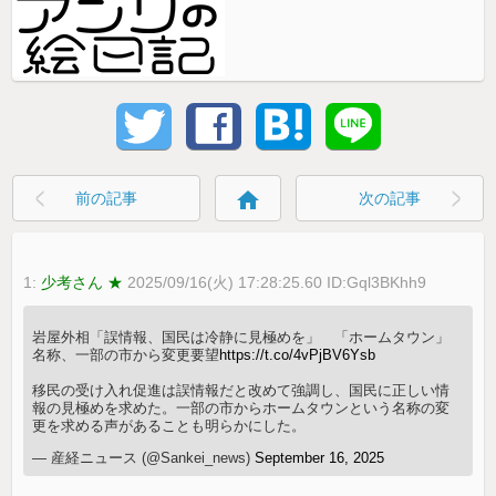
home
前の記事
次の記事
1:
少考さん ★
2025/09/16(火) 17:28:25.60 ID:Gql3BKhh9
岩屋外相「誤情報、国民は冷静に見極めを」 「ホームタウン」
名称、一部の市から変更要望
https://t.co/4vPjBV6Ysb
移民の受け入れ促進は誤情報だと改めて強調し、国民に正しい情
報の見極めを求めた。一部の市からホームタウンという名称の変
更を求める声があることも明らかにした。
— 産経ニュース (@Sankei_news)
September 16, 2025