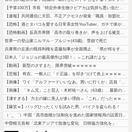
【予算100万】市長「特定外来生物クビアカは気持ち悪い虫だしそんな需要...
【速報】共同通信に天罰、不正アクセスが発覚「職員・加盟社・取引先などの...
【恐怖】酒とタバコを愛する日常系女性YouTuber、ガチで体が終わる...
【恐怖動画】反高市界隈「高市の取り巻きが、声を上げる被災地のおばちゃん...
世界一の登山家ニルマル・プルジャ(43歳)、雪崩で死亡
兵庫県の左派の既得利権を斎藤知事が全面廃止、「県が何をするねん？」と存...
日本人「ジョジョの最高傑作は3部！」←これ謎だよな
【動画】 新型のさすまた、限界突破ｗｗｗｗｗｗ
【悲報】 有吉、一般人に「ド正論」を叩きつけて炎上ｗｗｗｗｗｗｗｗ
【画像】 ワイ「アルファードいいなあ。買いに行くか」店員「ほいっ見積も...
【画像】 「キム兄」こと芸人・木村祐一さん（63歳）、最新の松本人志さ...
【凄すぎる】 力士の嫁に美人が多い理由→「これ」だったｗｗｗｗｗｗｗ
【爆笑ｗ】バッグひったくりを試みた男、バイクを盗られる！
（ ´_ゝ`）中国「高市政権が法制化を進めた国家情報局の設置日が7月3...
中曽根元首相「北東アジアで急激な変化 日韓協力強化を」