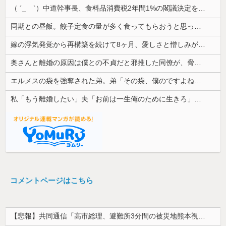
（ ´_ゝ`）中道幹事長、食料品消費税2年間1%の閣議決定を批判 → 記者「中道改革連合は食料品消費税ゼロを公約に掲げていたが？」→ 階猛氏「
同期との昼飯。餃子定食の量が多く食ってもらおうと思ったら俺の餃子にタレと酢を直接かけた
嫁の浮気発覚から再構築を続けて8ヶ月、愛しさと憎しみが交互に押し寄せてる。もう一回俺に恋させてあげたい。
奥さんと離婚の原因は僕との不貞だと邪推した同僚が、脅迫行為するようになった。奥さんとは何の関係もないのに...
エルメスの袋を強奪された弟。弟「その袋、僕のですよね？」女性「私の物ですけど？」→中身を確認した瞬間、言い逃れできない状況になり…
私「もう離婚したい」夫「お前は一生俺のために生きろ」→話し合いになるはずが恐ろしい要求を突き付けられて…
コメントページはこちら
【悲報】共同通信「高市総理、避難所3分間の被災地熊本視察動画に批判！」 → 内閣報道官「避難所視察は51分間！大変な状況の中で、1時間近く受け入...