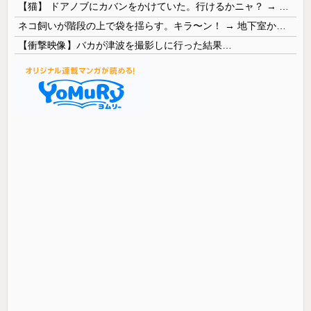
【猫】 ドアノブにカバンをかけていた。行けるかニャ？ → 猫はこうなります…
ネコ飼いが階段の上で袋を揺らす。キラ〜ン！ → 地下室からヤツが現れる…
【衝撃映像】バカが津波を撮影しに行った結果…