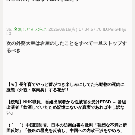
36:
名無しどんぶらこ
2025/09/16(火) 17:34:57.78 ID:PmG4Hjs
L0
次の外務大臣は岩屋のしたことをすべて一旦ストップす
るべき
【ｗ】長年育てやっと蕾がつき楽しみにしてたら動物の死肉に
擬態（外観・腐肉臭）する花が！
【続報】NHK職員、番組出演者から性被害を受けPTSD → 番組
出演者「飲酒していたため記憶にないが真実であれば申し訳な
い」
（ ´_ゝ`）中国国防省、日本の防衛白書を批判「強烈な不満と断
固反対」「侵略の歴史を反省し、中国への内政干渉をやめろ」