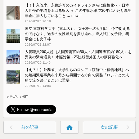
【！】入管庁、永住許可のガイドラインさらに厳格化へ・日本
人世帯の平均を上回る収入 ＋ この年収水準で30年にわたり厚生
年金に加入していること ← new!!!
2026/07/24 20:18
国立 東京科学大学（東工大）、女子枠への批判に「今で捉える
のではなく、過去の女性差別を振り返れ」※入試に女子枠、奨
学金にも女子枠
2026/07/21 22:07
入管職員200人超（入国警備官約50人・入国審査官約180人）を
異例の緊急増員！ 水際対策・不法残留外国人の摘発強化へ
2026/07/20 11:40
【え？！】外務省、大学生らのロシア（渡航中止勧告地域）へ
の短期派遣事業を来月から再開する方向で調整「ロシアとの人
的交流を続けることは重要」
2026/07/19 14:04
カテゴリ：
省庁
home
前の記事
次の記事