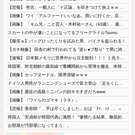
【悲報】 有吉、一般人に「ド正論」を叩きつけて炎上ｗｗｗｗｗｗｗｗ
【画像】 ワイ「アルファードいいなあ。買いに行くか」店員「ほいっ見積もりな！」ワイ「金額おかしくね？」←お前らもそう思うよな？？？？？
【画像】 「キム兄」こと芸人・木村祐一さん（63歳）、最新の松本人志さんとのツーショットが完全に別人だとネット騒然！ 「マジで誰かわからん」...
スカートの中が凄いことになってるフリーグラドルTsumu
【爆笑ｗ】バッグひったくりを試みた男、バイクを盗られる！
【ガチ映像】 田舎の村で行われてる ”逆レ●プ祭り” で男に跨って無理矢理チ●コを挿入する女の動画がエ□すぎる…
【速報】 日本製メモリに世界中から注文殺到！！！ １兆５０００億円で工場増築へ
韓国軍、対北朝鮮の最前線で重機関銃から実弾を撤去、米韓合同演習では米軍の無人機を「北朝鮮の侵入だ！」と迎撃一歩手前まで……ゆるんでるなぁ
【画像】カップヌードル、限界突破ｗｗｗ
ドイツ人男性がランニングシューズで富士登山 「足をくじいて動けない」
【画像】最近の高級ミニバンの顔キモすぎだろwww
【画像】「ワイらのゴマキ（３９）」
【悲報】美容師「…手は尽くしました」おば「ｱｯ…ｯｽ…」→
韓国人「安貞桓が韓国代表に激怒！『惨憺たる結果、徹底的な刷新が必要だ』と監督や協会を痛烈批判」
お部屋が汚部屋になってまう、、