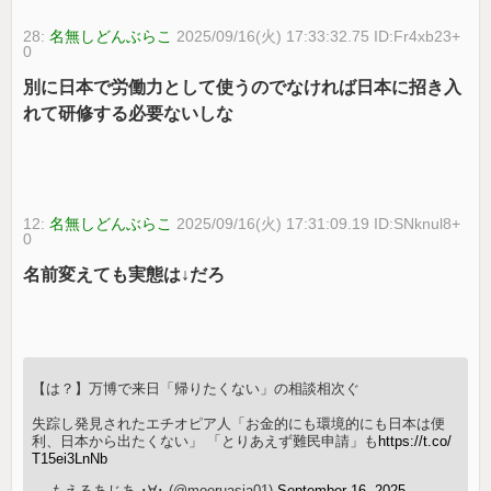
28:
名無しどんぶらこ
2025/09/16(火) 17:33:32.75 ID:Fr4xb23+
0
別に日本で労働力として使うのでなければ日本に招き入
れて研修する必要ないしな
12:
名無しどんぶらこ
2025/09/16(火) 17:31:09.19 ID:SNknul8+
0
名前変えても実態は↓だろ
【は？】万博で来日「帰りたくない」の相談相次ぐ
失踪し発見されたエチオピア人「お金的にも環境的にも日本は便
利、日本から出たくない」 「とりあえず難民申請」も
https://t.co/
T15ei3LnNb
— もえるあじあ ･∀･ (@moeruasia01)
September 16, 2025