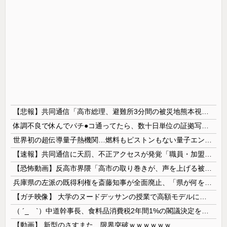
【悲報】共同通信「高市総理、避難所3分間の被災地熊本視察動画に批判！」 → 内閣報道官「避難所視察は51分間！大変な状況の中で、1時間近く受け入...
体調不良で休んでパチ●コ通ってたら、数十日単位の証拠写真撮られて会社クビになった
世界初の超伝導量子熱機関…燃料もピストンもない量子エンジンが回った！
【速報】共同通信に天罰、不正アクセスが発覚「職員・加盟社・取引先などの情報6000件が漏えいした可能性」
【恐怖動画】反高市界隈「高市の取り巻きが、声を上げる被災地のおばちゃんに詰め寄ってるぅ！」→よく聞くと何やらヤバいことを言っていると話題に…
兵庫県の左派の既得利権を斎藤知事が全面廃止、「県が何をするねん？」と存在意義そのものが不明で……
【ガチ映像】 大学のヌードデッサンの授業で高額モデルに依頼したら○○○が凄すぎた動画、お前らの想像の20倍は凄い
（ ´_ゝ`）中道幹事長、食料品消費税2年間1%の閣議決定を批判 → 記者「中道改革連合は食料品消費税ゼロを公約に掲げていたが？」→ 階猛氏「
【動画】 新型のさすまた、限界突破ｗｗｗｗｗｗ