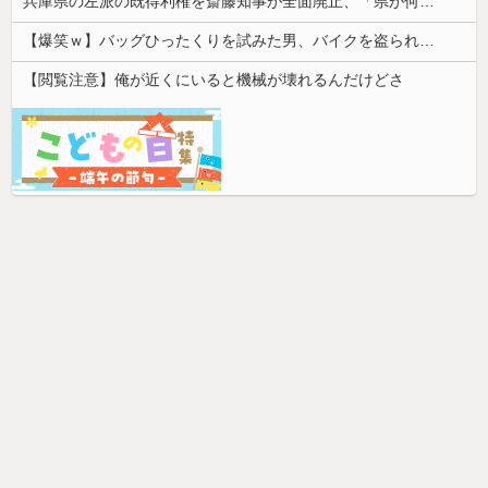
兵庫県の左派の既得利権を斎藤知事が全面廃止、「県が何をするねん？」と存在意義そのものが不明で……
【爆笑ｗ】バッグひったくりを試みた男、バイクを盗られる！
【閲覧注意】俺が近くにいると機械が壊れるんだけどさ