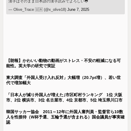
漢字はそのまま日本語の漢字読みでよろしい🐸
— Olive_Trace 🇺🇦 (@x_olive18)
June 7, 2025
【朗報】かわいい動物の動画がストレス・不安の軽減になる可
能性。英大学の研究で実証
東大調査「外国人受け入れ反対」大幅増（20.7pt増）、若い世
代で増加幅大
「日本人が減り外国人が増えた｣市区町村ランキング 1位 大阪
市、2位 横浜市、3位 名古屋市、4位 京都市、5位 埼玉県川口市
韓国サッカー協会 2011～12年に外国人審判員・監督官ら10数
人を性接待（W杯予選、五輪予選が含まれる）国会議員が事実確
認