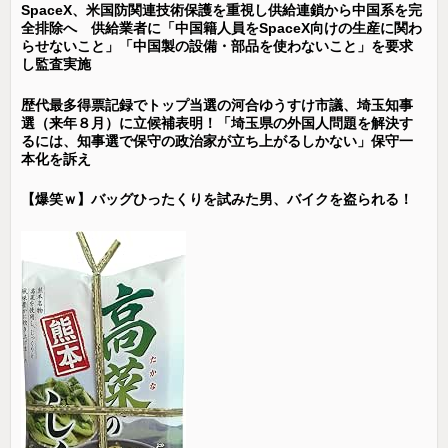
SpaceX、米国防関連技術保護を重視し供給連鎖から中国系を完
全排除へ 供給業者に「中国籍人員をSpaceX向けの生産に関わ
らせないこと」「中国製の設備・部品を使わないこと」を要求
し監査実施
歴代最多得票記録でトップ当選の河合ゆうすけ市議、埼玉知事
選（来年８月）に立候補表明！「埼玉県の外国人問題を解決す
るには、知事選で保守の政治家が立ち上がるしかない」保守一
本化を訴え
【爆笑ｗ】バッグひったくりを試みた男、バイクを盗られる！