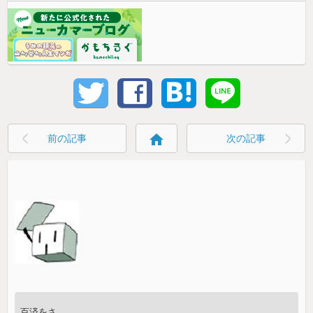
home
前の記事
次の記事
百済をさ