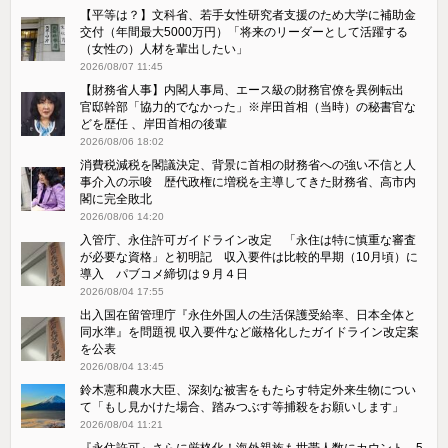
【平等は？】文科省、若手女性研究者支援のため大学に補助金
交付（年間最大5000万円）「将来のリーダーとして活躍する
（女性の）人材を輩出したい」
2026/08/07 11:45
【財務省人事】内閣人事局、エース級の財務官僚を異例転出
官邸幹部「協力的でなかった」※岸田首相（当時）の秘書官な
どを歴任 、岸田首相の後輩
2026/08/06 18:02
消費税減税を閣議決定、背景に首相の財務省への強い不信と人
事介入の示唆 歴代政権に増税を主導してきた財務省、高市内
閣に完全敗北
2026/08/06 14:20
入管庁、永住許可ガイドライン改定 「永住は特に慎重な審査
が必要な資格」と初明記 収入要件は比較的早期（10月頃）に
導入 パブコメ締切は９月４日
2026/08/04 17:55
出入国在留管理庁『永住外国人の生活保護受給率、日本全体と
同水準』を問題視 収入要件など厳格化したガイドライン改定案
を公表
2026/08/04 13:45
鈴木憲和農水大臣、深刻な被害をもたらす特定外来生物につい
て「もし見かけた場合、踏みつぶす等捕殺をお願いします」
2026/08/04 11:21
『永住許可』さらに厳格化！海外親族も世帯人数にカウント、5