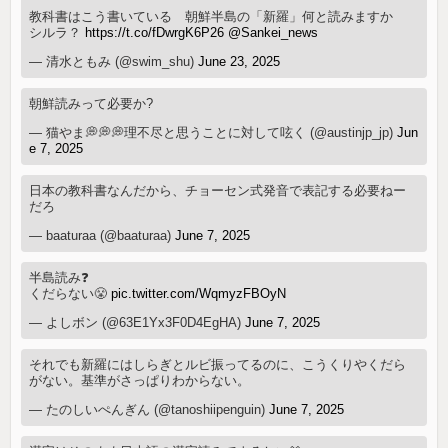
教科書はこう書いている 朝鮮半島の「新羅」何と読みますか
シルラ？
https://t.co/fDwrgK6P26
@Sankei_news
— 清水ともみ (@swim_shu)
June 23, 2025
朝鮮読みって必要か?
— 猫やま💭💭💭理不尽と思うことに対して呟く (@austinjp_jp)
Jun
e 7, 2025
日本の教科書なんだから、チョーセン式発音で表記する必要ねー
だろ
— baaturaa (@baaturaa)
June 7, 2025
半島読み❓
くだらない😤
pic.twitter.com/WqmyzFBOyN
— よしボン (@63E1Yx3F0D4EgHA)
June 7, 2025
それでも新羅にはしらぎとルビ振ってるのに、こうくりやくだら
がない。基準がさっぱりわからない。
— たのしいぺんぎん (@tanoshiipenguin)
June 7, 2025