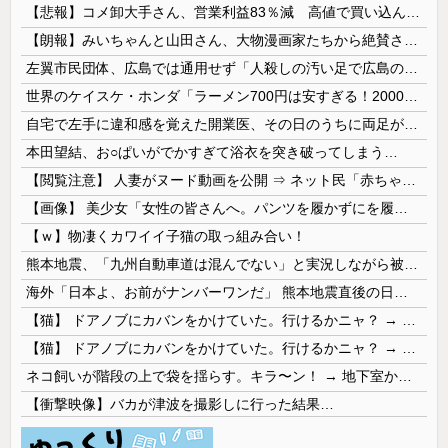
【悲報】コメ卸大手さん、営業利益83％減 高値で買い込んだ米が売れず「損切り祭り」開幕へ
【朗報】みいちゃんと山田さん、大物漫画家たちから絶賛されるｗｗｗｗ
左翼市民団体、広島では通用せず「人殺しの汚い足で広島の土を踏むな！」→広島県民「お前らの方が汚いんじゃ！」「ワシらが広島県民じゃ」
世界のケイスケ・ホンダ「ラーメン700円は安すぎる！2000円にするべき」
自宅で左手に違和感を覚えた開業医、その日のうちに両足が動かなくなり入院すると……
本田望結、お○ぱいがでかすぎて浴衣を突き破ってしまう…
【閲覧注意】 人妻がヌード動画を公開 ⇒ ネット民「赤ちゃんに絶対に母乳を上げないで！」（衝撃動画）
【画像】 美少女「女性の皆さんへ。パンツを履かずにを履いてみてください」
【ｗ】物凄くカワイイ子猫の取っ組み合い！
熊本地震、「九州自動車道は混んでない」と実況しながら被災地へ向かう有名アナなどに批判殺到 全国紙記者「最新の状況をいち早く伝えることは報道機関としての責務」「情報を取り上げることには大きな意義がある」
海外「日本よ、お前がナンバーワンだ」 熊本地震直後の日本の対応のスピードに世界が衝撃
【猫】 ドアノブにカバンをかけていた。行けるかニャ？ → 猫はこうなります…
【猫】 ドアノブにカバンをかけていた。行けるかニャ？ → 猫はこうなります…
ネコ飼いが階段の上で袋を揺らす。キラ〜ン！ → 地下室からヤツが現れる…
【衝撃映像】バカが津波を撮影しに行った結果…