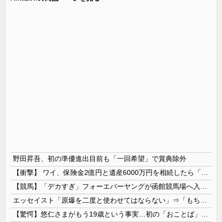
野田昇吾、初の準優進出目前も「一回希望」で賞典除外
【衝撃】 ワイ、保険金2億円と遺産6000万円を相続したら「こう」なった・・・
【競馬】「デカすぎ」フォーエバーヤングが函館競馬場へ入厩 573キロ 矢作師「もう1段パワーアップ」
エッセイスト「原爆を二度と使わせてはならない」⇒「もちろん中国の核も非難する？」⇒「中国の核は綺麗な核！」
【驚愕】悠仁さまがもう19歳という事実…初の「おことば」にネット民驚嘆