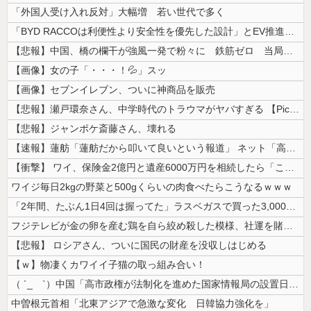
「外国人受け入れ反対」大幅増 若い世代で多く
「BYD RACCOは利便性より安全性を優先した設計」とEV推進派がス...
【悲報】中国、橋の欄干が強風一発で粉々に 鉄筋ゼロ 当局「接着剤でくっ...
【画像】女の子「・・・！💦」スッ
【画像】セブンイレブン、ついに神商品を販売
【悲報】瀬戸環奈さん、中学時代のトラウマがヤバすぎる 【Pickup0...
【悲報】ジャンポケ斎藤さん、壊れる
【速報】蓮舫「蓮舫だから叩いて良いという報道」 ネット「高市だから叩い...
【衝撃】 ワイ、保険金2億円と遺産6000万円を相続したら「こう」なっ...
ワイジ毎日2kgの野菜と500gくらいの肉食べたらこうなるｗｗｗ
「2年間、たぶん1日4回は握ってた」ラスベガスで買った3,000円のキ...
フジテレビが金の卵を産む鶏を自ら絞め殺した模様、社運を賭けたドル箱コン...
【悲報】 ロシアさん、ついに国民の財産を没収しはじめる
【ｗ】物凄くカワイイ子猫の取っ組み合い！
（ ´_ゝ`）中国「高市政権が法制化を進めた国家情報局の設置日が7月3...
中曽根元首相「北東アジアで急激な変化 日韓協力強化を」