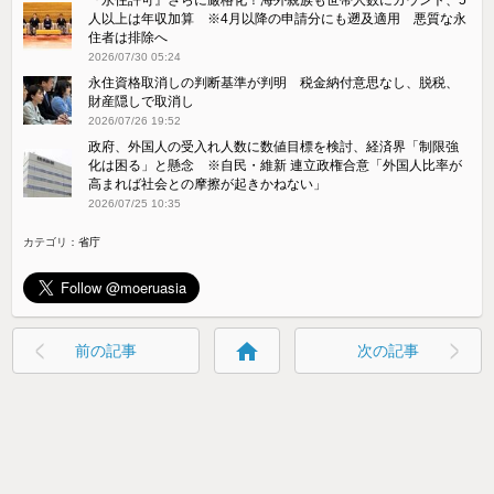
人以上は年収加算 ※4月以降の申請分にも遡及適用 悪質な永
住者は排除へ
2026/07/30 05:24
永住資格取消しの判断基準が判明 税金納付意思なし、脱税、
財産隠しで取消し
2026/07/26 19:52
政府、外国人の受入れ人数に数値目標を検討、経済界「制限強
化は困る」と懸念 ※自民・維新 連立政権合意「外国人比率が
高まれば社会との摩擦が起きかねない」
2026/07/25 10:35
カテゴリ：
省庁
home
前の記事
次の記事