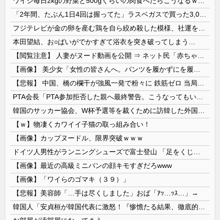
ワイジ毎日2kgの野菜と500gくらいの肉食べたらこうなるｗｗｗ
「2年間、たぶん1日4回は握ってた」ラスベガスで買った3,000円のキーホルダーを調べたら
フジテレビが金の卵を産む鶏を自ら絞め殺した模様、社運を賭けたドル箱コンテンツが御蔵入りになってしまい……
本田望結、お○ぱいがでかすぎて浴衣を突き破ってしまう…
【閲覧注意】 人妻がヌード動画を公開 ⇒ ネット民「赤ちゃんに絶対に母乳を上げないで！」（衝撃動画）
【画像】 美少女「女性の皆さんへ。パンツを履かずにを履いてみてください」
【悲報】 中国、橋の欄干が強風一発で粉々に 鉄筋ゼロ 当局「接着剤でくっつけただけ」「正常で、品質問題はない」
PTA会長「PTA参加拒否した親へ最終警告。こうなってもいい？」
韓国のサッカー協会、W杯予選等を裁くために訪韓した外国人審判を「性接待」していた……大して強くもないチームが潤沢な予算を持ってりゃそうなるわな
【ｗ】物凄くカワイイ子猫の取っ組み合い！
【画像】カップヌードル、限界突破ｗｗｗ
ドイツ人男性がランニングシューズで富士登山 「足をくじいて動けない」
【画像】最近の高級ミニバンの顔キモすぎだろwww
【画像】「ワイらのゴマキ（３９）」
【悲報】美容師「…手は尽くしました」おば「ｱｯ…ｯｽ…」→
韓国人「安貞桓が韓国代表に激怒！『惨憺たる結果、徹底的な刷新が必要だ』と監督や協会を痛烈批判」