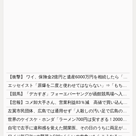
【衝撃】 ワイ、保険金2億円と遺産6000万円を相続したら「こう」なった・・・
エッセイスト「原爆を二度と使わせてはならない」⇒「もちろん中国の核も非難する？」⇒「中国の核は綺麗な核！」
【競馬】「デカすぎ」フォーエバーヤングが函館競馬場へ入厩 573キロ 矢作師「もう1段パワーアップ」
【悲報】コメ卸大手さん、営業利益83％減 高値で買い込んだ米が売れず「損切り祭り」開幕へ
左翼市民団体、広島では通用せず「人殺しの汚い足で広島の土を踏むな！」→広島県民「お前らの方が汚いんじゃ！」「ワシらが広島県民じゃ」
世界のケイスケ・ホンダ「ラーメン700円は安すぎる！2000円にするべき」
自宅で左手に違和感を覚えた開業医、その日のうちに両足が動かなくなり入院すると……