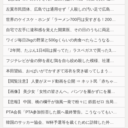
左翼市民団体、広島では通用せず「人殺しの汚い足で広島の土を踏むな！」→広島県民「お前らの方が汚いんじゃ！」「ワシらが広島県民じゃ」
世界のケイスケ・ホンダ「ラーメン700円は安すぎる！2000円にするべき」
自宅で左手に違和感を覚えた開業医、その日のうちに両足が動かなくなり入院すると……
ワイジ毎日2kgの野菜と500gくらいの肉食べたらこうなるｗｗｗ
「2年間、たぶん1日4回は握ってた」ラスベガスで買った3,000円のキーホルダーを調べたら
フジテレビが金の卵を産む鶏を自ら絞め殺した模様、社運を賭けたドル箱コンテンツが御蔵入りになってしまい……
本田望結、お○ぱいがでかすぎて浴衣を突き破ってしまう…
【閲覧注意】 人妻がヌード動画を公開 ⇒ ネット民「赤ちゃんに絶対に母乳を上げないで！」（衝撃動画）
【画像】 美少女「女性の皆さんへ。パンツを履かずにを履いてみてください」
【悲報】 中国、橋の欄干が強風一発で粉々に 鉄筋ゼロ 当局「接着剤でくっつけただけ」「正常で、品質問題はない」
PTA会長「PTA参加拒否した親へ最終警告。こうなってもいい？」
韓国のサッカー協会、W杯予選等を裁くために訪韓した外国人審判を「性接待」していた……大して強くもないチームが潤沢な予算を持ってりゃそうなるわな