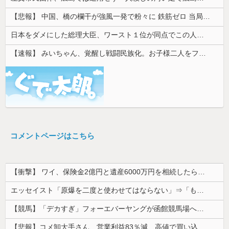
【悲報】 中国、橋の欄干が強風一発で粉々に 鉄筋ゼロ 当局「接着剤でくっつけただけ」「正常で、品質問題はない」
日本をダメにした総理大臣、ワースト１位が同点でこの人ｗｗｗｗｗｗ
【速報】 みいちゃん、覚醒し戦闘民族化。お子様二人をフルボッコにしてしまう
コメントページはこちら
【衝撃】 ワイ、保険金2億円と遺産6000万円を相続したら「こう」なった・・・
エッセイスト「原爆を二度と使わせてはならない」⇒「もちろん中国の核も非難する？」⇒「中国の核は綺麗な核！」
【競馬】「デカすぎ」フォーエバーヤングが函館競馬場へ入厩 573キロ 矢作師「もう1段パワーアップ」
【悲報】コメ卸大手さん、営業利益83％減 高値で買い込んだ米が売れず「損切り祭り」開幕へ