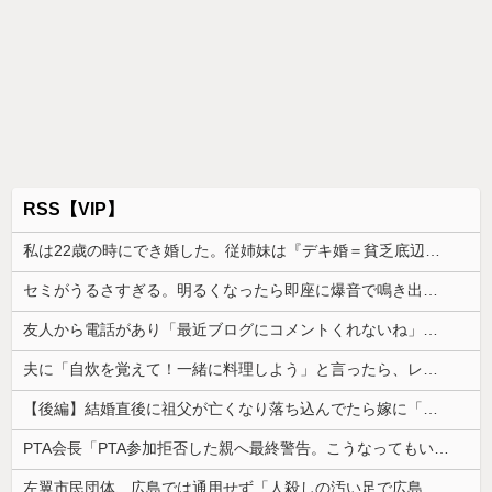
RSS【VIP】
私は22歳の時にでき婚した。従姉妹は『デキ婚＝貧乏底辺』と認識があるみたいで、私を馬鹿にしてきて…
セミがうるさすぎる。明るくなったら即座に爆音で鳴き出して毎日朝4時に叩き起こしにくるせいで寝不足だよ
友人から電話があり「最近ブログにコメントくれないね」と言われた
夫に「自炊を覚えて！一緒に料理しよう」と言ったら、レストランの予約をされた。自炊計画は完全に狂って…
【後編】結婚直後に祖父が亡くなり落ち込んでたら嫁に「いつまでくよくよしてるの？」と言われた。お義父さんやお義母さんの負担もなくなったし良かったと...
PTA会長「PTA参加拒否した親へ最終警告。こうなってもいい？」
左翼市民団体、広島では通用せず「人殺しの汚い足で広島の土を踏むな！」→広島県民「お前らの方が汚いんじゃ！」「ワシらが広島県民じゃ」