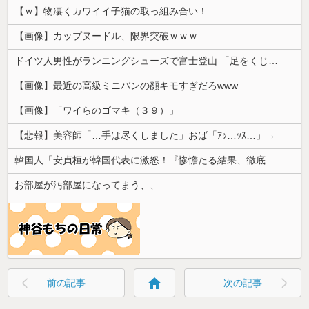
【ｗ】物凄くカワイイ子猫の取っ組み合い！
【画像】カップヌードル、限界突破ｗｗｗ
ドイツ人男性がランニングシューズで富士登山 「足をくじいて動けない」
【画像】最近の高級ミニバンの顔キモすぎだろwww
【画像】「ワイらのゴマキ（３９）」
【悲報】美容師「…手は尽くしました」おば「ｱｯ…ｯｽ…」→
韓国人「安貞桓が韓国代表に激怒！『惨憺たる結果、徹底的な刷新が必要だ』と監督や協会を痛烈批判」
お部屋が汚部屋になってまう、、
home
前の記事
次の記事