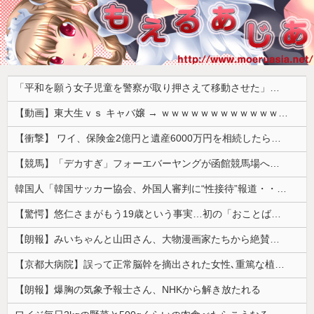
「平和を願う女子児童を警察が取り押さえて移動させた」と市民団体が告発、「児童……どこ？」とガチで困惑する人が続出
【動画】東大生ｖｓ キャバ嬢 → ｗｗｗｗｗｗｗｗｗｗｗｗｗｗｗｗｗｗ
【衝撃】 ワイ、保険金2億円と遺産6000万円を相続したら「こう」なった・・・
【競馬】「デカすぎ」フォーエバーヤングが函館競馬場へ入厩 573キロ 矢作師「もう1段パワーアップ」
韓国人「韓国サッカー協会、外国人審判に“性接待”報道・・・」→「2002年の審判買収が事実だったのか？」「日本人が言ってたこと正しかったね・・・...
【驚愕】悠仁さまがもう19歳という事実…初の「おことば」にネット民驚嘆
【朗報】みいちゃんと山田さん、大物漫画家たちから絶賛されるｗｗｗｗ
【京都大病院】誤って正常脳幹を摘出された女性､重篤な植物状態だが意識は正常で何かを思考していると判明
【朗報】爆胸の気象予報士さん、NHKから解き放たれる