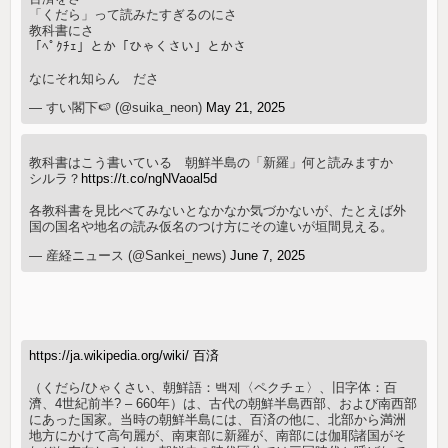
「くだら」って読みたすぎるのにさ
教科書にさ
「ﾍﾟｸﾁｪ」とか「ひゃくさい」とかさ
なにそれ知らん ださ
— すい閣下🍉 (@suika_neon)
May 21, 2025
教科書はこう書いている 朝鮮半島の「新羅」何と読みますか
シルラ？
https://t.co/ngNVaoal5d
各教科書を見比べてみないとなかなか気づかないが、たとえば外
国の国名や地名の読み仮名のつけ方にその違いが垣間見える。
— 産経ニュース (@Sankei_news)
June 7, 2025
https://ja.wikipedia.org/wiki/ 百済
（くだら/ひゃくさい、朝鮮語：백제〈ペクチェ〉、旧字体：百
濟、4世紀前半? – 660年）は、古代の朝鮮半島西部、および南西部
にあった国家。当時の朝鮮半島には、百済の他に、北部から満洲
地方にかけて高句麗が、南東部に新羅が、南部には伽耶諸国がそ