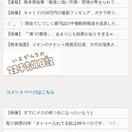
【速報】 熊本県知事「報道に強い不満・苦情が寄せられている」→TBSの報道特集がまさにそれな件
【画像】 キャミイの18万円の最新フィギュア、ガチで作り込みがエグすぎる
（ ´_ゝ`）国会でしつこく週刊誌の中傷動画報道を追及した立憲議員、自身への誹謗中傷・苦情電話被害を訴え「総理に疑問を質す、当然のことをした...
【画像】 『"鼻"の整形』、あまりにも効果がありすぎるｗｗｗｗｗｗｗｗｗｗｗ
【熊本地震】 イオンのテナント雑貨店社員、大竹玖瑠美さん(22)がカワイイ・・・
コメントページはこちら
【画像】 すでにメスの体つきになったいもうと
彫り師歴23年「タトゥー入れてる奴は99％バカです」「バカは5000円が好き」無断キャンセル、挨拶できない、金がない…客層をぶっちゃけ