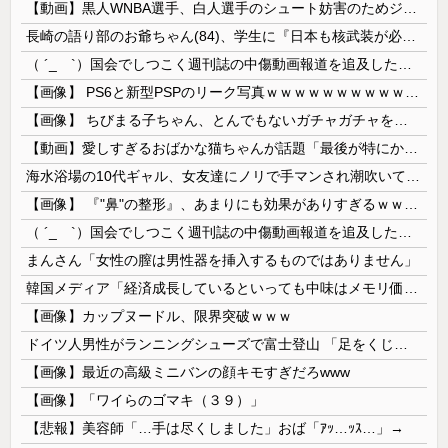
【動画】黒人WNBA選手、白人選手のシュート妨害のためジャンピング・ネックブリーカー・ドロップして退場処分→ロッカールームから「白人特権」と投稿...
長崎の語り部のお爺ちゃん(84)、学生に『日本も核武装が必要』と言われびっくり
（ ´_ゝ`）国会でしつこく週刊誌の中傷動画報道を追及した立憲議員、自身への誹謗中傷・苦情電話被害を訴え「総理に疑問を質す、当然のことをしただけ...
【画像】 PS6と新型PSPのリーク写真ｗｗｗｗｗｗｗｗｗｗｗｗｗｗｗｗｗｗｗ
【画像】 ちびまる子ちゃん、とんでもないガチャガチャを発売してしまうｗｗｗｗ
【動画】愛しすぎるおばかな猫ちゃんが話題「最後が特にかわいいｗ」
海水浴場の10代ギャル、女友達にノリで手マンされ潮吹いてガチイキしてしまうｗｗｗ
【画像】 『"鼻"の整形』、あまりにも効果がありすぎるｗｗｗｗｗｗｗｗｗｗｗ
（ ´_ゝ`）国会でしつこく週刊誌の中傷動画報道を追及した立憲議員、自身への誹謗中傷・苦情電話被害を訴え「総理に疑問を質す、当然のことをした...
まんさん「女性の膣は男性器を挿入するものではありません」
韓国メディア「経済成長しているといっても中味はメモリ価格だけ。雇用増加見通しが半減してしまった」……韓国の内需不況は根強い状況っすね
【画像】カップヌードル、限界突破ｗｗｗ
ドイツ人男性がランニングシューズで富士登山 「足をくじいて動けない」
【画像】最近の高級ミニバンの顔キモすぎだろwww
【画像】「ワイらのゴマキ（３９）」
【悲報】美容師「…手は尽くしました」おば「ｱｯ…ｯｽ…」→