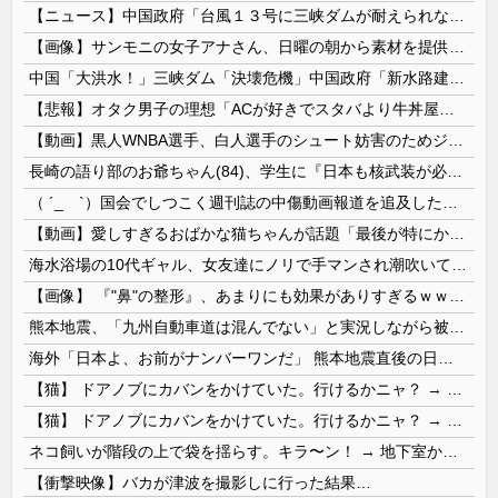
【ニュース】中国政府「台風１３号に三峡ダムが耐えられない！全開放流しろ！」⇒ 下流域の街が壊滅状態ｗｗｗｗｗ
【画像】サンモニの女子アナさん、日曜の朝から素材を提供してしまう
中国「大洪水！」三峡ダム「決壊危機」中国政府「新水路建設！（三峡新水路」現場職員「内部情報公開！（失踪」湖南省「三峡放流情報（画像」台風13号「...
【悲報】オタク男子の理想「ACが好きでスタバより牛丼屋に行きたがる女」、この銀河に1人も存在しないｗｗｗｗ
【動画】黒人WNBA選手、白人選手のシュート妨害のためジャンピング・ネックブリーカー・ドロップして退場処分→ロッカールームから「白人特権」と投稿...
長崎の語り部のお爺ちゃん(84)、学生に『日本も核武装が必要』と言われびっくり
（ ´_ゝ`）国会でしつこく週刊誌の中傷動画報道を追及した立憲議員、自身への誹謗中傷・苦情電話被害を訴え「総理に疑問を質す、当然のことをしただけ...
【動画】愛しすぎるおばかな猫ちゃんが話題「最後が特にかわいいｗ」
海水浴場の10代ギャル、女友達にノリで手マンされ潮吹いてガチイキしてしまうｗｗｗ
【画像】 『"鼻"の整形』、あまりにも効果がありすぎるｗｗｗｗｗｗｗｗｗｗｗ
熊本地震、「九州自動車道は混んでない」と実況しながら被災地へ向かう有名アナなどに批判殺到 全国紙記者「最新の状況をいち早く伝えることは報道機関としての責務」「情報を取り上げることには大きな意義がある」
海外「日本よ、お前がナンバーワンだ」 熊本地震直後の日本の対応のスピードに世界が衝撃
【猫】 ドアノブにカバンをかけていた。行けるかニャ？ → 猫はこうなります…
【猫】 ドアノブにカバンをかけていた。行けるかニャ？ → 猫はこうなります…
ネコ飼いが階段の上で袋を揺らす。キラ〜ン！ → 地下室からヤツが現れる…
【衝撃映像】バカが津波を撮影しに行った結果…