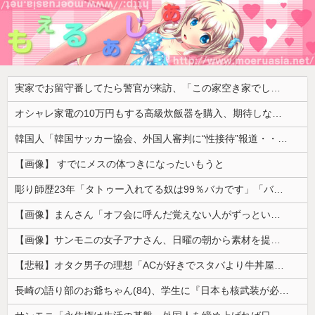
実家でお留守番してたら警官が来訪、「この家空き家でしたよね？」と問いかけてくるが実際は30年ほど住んでおり……
オシャレ家電の10万円もする高級炊飯器を購入、期待しながら御飯を炊いてみた結果……
韓国人「韓国サッカー協会、外国人審判に“性接待”報道・・・」→「2002年の審判買収が事実だったのか？」「日本人が言ってたこと正しかったね・・・...
【画像】 すでにメスの体つきになったいもうと
彫り師歴23年「タトゥー入れてる奴は99％バカです」「バカは5000円が好き」無断キャンセル、挨拶できない、金がない…客層をぶっちゃけ
【画像】まんさん「オフ会に呼んだ覚えない人がずっといたので晒すわ」（パシャ）
【画像】サンモニの女子アナさん、日曜の朝から素材を提供してしまう
【悲報】オタク男子の理想「ACが好きでスタバより牛丼屋に行きたがる女」、この銀河に1人も存在しないｗｗｗｗ
長崎の語り部のお爺ちゃん(84)、学生に『日本も核武装が必要』と言われびっくり