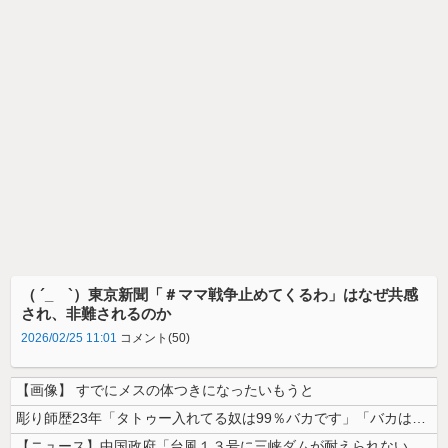
（ ´_ゝ`）東京新聞「＃ママ戦争止めてくるわ」はなぜ共感
され、非難されるのか
2026/02/25 11:01
コメント(50)
【画像】 すでにメスの体つきになったいもうと
彫り師歴23年「タトゥー入れてる奴は99％バカです」「バカは5000円...
【ニュース】中国政府「台風１３号に三峡ダムが耐えられない！全開放流しろ...