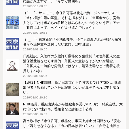
に誰が来ますか！」「今すぐ撤回を」
2026/08/10 08:45
（ ´_ゝ`）サンモニ、永住許可厳格化を批判 ジャーナリスト
「永住権は生活の基盤。それを揺るがす」「当事者から、労働
力としてだけ求められ住民とはみられないのかという声」アナ
「政府によって、ヘイトがより進んでしまう」
2026/08/09 19:53
（ ´_ゝ`）東京新聞「小池都知事、今年も虐殺された朝鮮人犠牲
者らを追悼文を送付しない意向。10年連続」
2026/08/08 19:55
日経社説、入管庁の永住許可厳格化を猛批判「永住外国人の生
活保護受給をなくす目的、外国人の意欲をそがないか懸念」
「外国人を一時的な労働力ではなく、処遇改善などで定着を後
押しすべき」
2026/08/08 06:35
【続報】NHK職員、番組出演者から性被害を受けPTSD → 番組
出演者「飲酒していたため記憶にないが真実であれば申し訳な
い」
2026/08/05 20:36
NHK職員、番組出演者から性被害を受けPTSDに 懇親会後、意
に沿わない性行為、番組名など詳細は非公表
2026/08/05 16:57
高市政権が「永住許可」厳格化、事実上抑止 外国籍から「安心
して暮らせなくなる」「今の日本は居づらい」「自分を成長さ