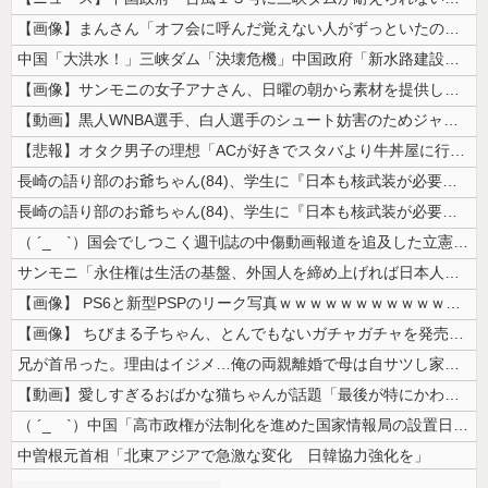
【画像】まんさん「オフ会に呼んだ覚えない人がずっといたので晒すわ」（パ...
中国「大洪水！」三峡ダム「決壊危機」中国政府「新水路建設！（三峡新水路...
【画像】サンモニの女子アナさん、日曜の朝から素材を提供してしまう
【動画】黒人WNBA選手、白人選手のシュート妨害のためジャンピング・ネ...
【悲報】オタク男子の理想「ACが好きでスタバより牛丼屋に行きたがる女」...
長崎の語り部のお爺ちゃん(84)、学生に『日本も核武装が必要』と言われ...
長崎の語り部のお爺ちゃん(84)、学生に『日本も核武装が必要』と言われ...
（ ´_ゝ`）国会でしつこく週刊誌の中傷動画報道を追及した立憲議員、自...
サンモニ「永住権は生活の基盤、外国人を締め上げれば日本人が生きやすくな...
【画像】 PS6と新型PSPのリーク写真ｗｗｗｗｗｗｗｗｗｗｗｗｗｗｗ...
【画像】 ちびまる子ちゃん、とんでもないガチャガチャを発売してしまうｗ...
兄が首吊った。理由はイジメ…俺の両親離婚で母は自サツし家庭崩壊→首謀者...
【動画】愛しすぎるおばかな猫ちゃんが話題「最後が特にかわいいｗ」
（ ´_ゝ`）中国「高市政権が法制化を進めた国家情報局の設置日が7月3...
中曽根元首相「北東アジアで急激な変化 日韓協力強化を」