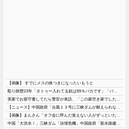
【画像】 すでにメスの体つきになったいもうと
彫り師歴23年「タトゥー入れてる奴は99％バカです」「バカは5000円が好き」無断キャンセル、挨拶できない、金がない…客層をぶっちゃけ
実家でお留守番してたら警官が来訪、「この家空き家でしたよね？」と問いかけてくるが実際は30年ほど住んでおり……
【ニュース】中国政府「台風１３号に三峡ダムが耐えられない！全開放流しろ！」⇒ 下流域の街が壊滅状態ｗｗｗｗｗ
【画像】まんさん「オフ会に呼んだ覚えない人がずっといたので晒すわ」（パシャ）
中国「大洪水！」三峡ダム「決壊危機」中国政府「新水路建設！（三峡新水路」現場職員「内部情報公開！（失踪」湖南省「三峡放流情報（画像」台風13号「...