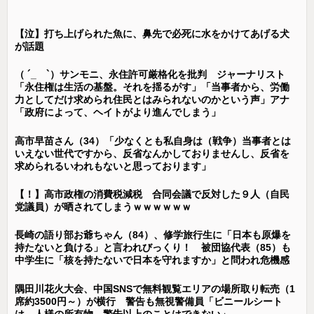
【泣】打ち上げられた魚に、鼻先で必死に水をかけてあげる犬
が話題
（ ´_ゝ`）サンモニ、永住許可厳格化を批判 ジャーナリスト
「永住権は生活の基盤。それを揺るがす」「当事者から、労働
力としてだけ求められ住民とはみられないのかという声」アナ
「政府によって、ヘイトがより進んでしまう」
高市早苗さん（34）「少なくとも私自身は（戦争）当事者とは
いえない世代ですから、反省なんかしておりませんし、反省を
求められるいわれもないと思っております」
【！】高市政権の消費税減税 合同会議で反対した９人（自民
党議員）が晒されてしまうｗｗｗｗｗｗ
長崎の語り部お爺ちゃん（84）、修学旅行生に「日本も原爆を
持たないと負ける」と言われびっくり！ 被団協代表（85）も
中学生に「核を持たないで日本を守れますか」と問われ危機感
隅田川花火大会、中国SNSで無料観覧エリアの場所取り転売（1
席約3500円～）が横行 警告も無視警備員「ビニールシート
は、人様の所有物。警告以上のことはできない」