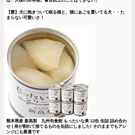
【愛】犬に抱きついて眠る猫と、猫にあごを置いてる犬・・た
まらない可愛いさ！
熊本県産 新高梨 九州旬食館 もったいな果 12缶 缶詰 詰め合わ
せ | 身が割れて捨てるものを缶詰にしました! そのままでもアレ
ンジにも最適です