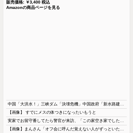
販売価格: ￥3,400 税込
Amazonの商品ページを見る
中国「大洪水！」三峡ダム「決壊危機」中国政府「新水路建設！（三峡新水路」現場職員「内部情報公開！（失踪」湖南省「三峡放流情報（画像」台風13号「三峡接近」→
【画像】 すでにメスの体つきになったいもうと
実家でお留守番してたら警官が来訪、「この家空き家でしたよね？」と問いかけてくるが実際は30年ほど住んでおり……
【画像】まんさん「オフ会に呼んだ覚えない人がずっといたので晒すわ」（パシャ）