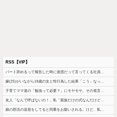
RSS【VIP】
パート辞めるって報告した時に迷惑だって言ってくる社員がいて、その人の不満を言い返してしまった
嫁(25)がいながら18歳の女と性行為した結果「こう」なった・・・
子育てママ達の「勉強って必要？」にモヤモヤ。その発言を聞くたびに感じてしまうことがあり…
友人「なんで呼ばないの！」私「親族だけの式なんだけど…」→神前式を身内だけで済ませたら、友人が暴走し始めて…
娘の部活の送迎をしてると同乗をお願いされる。けど、私も旦那も喫煙者なので車の中が...