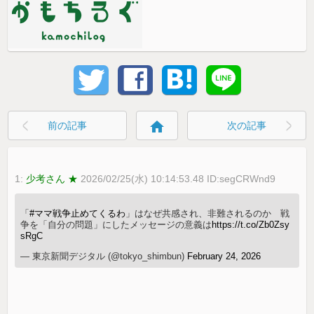
home
前の記事
次の記事
1:
少考さん ★
2026/02/25(水) 10:14:53.48 ID:segCRWnd9
「
#ママ戦争止めてくるわ
」はなぜ共感され、非難されるのか 戦
争を「自分の問題」にしたメッセージの意義は
https://t.co/Zb0Zsy
sRgC
— 東京新聞デジタル (@tokyo_shimbun)
February 24, 2026