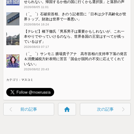
せられない。帰国するか他の国に行くかも選択肢」と落胆の声
2026/08/05 11:01
（ ´_ゝ`）石破前首相、きのう記者団に「日本は少子高齢化が世
界トップ。財政は世界で一番悪い」
2026/08/04 16:24
【テレビ】橋下徹氏「男系男子は重要かもしれないが、これ一
本やりでやっていけるのなら、世界各国の王室はすべてが残っ
ているはず」
2026/08/03 07:17
（ ´_ゝ`）サンモニ 膳場貴子アナ 高市首相の支持率下落の発言
＆消費減税方針表明に苦言「国会が国民の不安に応えてくれて
いない」
2026/08/02 20:43
カテゴリ：
マスコミ
home
前の記事
次の記事