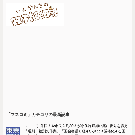
「マスコミ」カテゴリの最新記事
（ ´_ゝ`）外国人や市民ら約80人が永住許可抑止案に反対を訴え
「選別、差別の作業」「国会審議も経ずいきなり厳格化する国