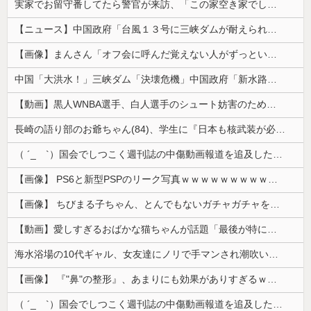
実家でお留守番してたら警官が来訪、「この家空き家でしたよね？」と問いかけてくるが実際は30年ほど住んでおり……
【ニュース】中国政府「台風１３号に三峡ダムが耐えられない！全開放流しろ！」⇒ 下流域の街が壊滅状態ｗｗｗｗｗ
【画像】まんさん「オフ会に呼んだ覚えない人がずっといたので晒すわ」（パシャ）
中国「大洪水！」三峡ダム「決壊危機」中国政府「新水路建設！（三峡新水路」現場職員「内部情報公開！（失踪」湖南省「三峡放流情報（画像」台風13号「...
【動画】黒人WNBA選手、白人選手のシュート妨害のためジャンピング・ネックブリーカー・ドロップして退場処分→ロッカールームから「白人特権」と投稿...
長崎の語り部のお爺ちゃん(84)、学生に『日本も核武装が必要』と言われびっくり
（ ´_ゝ`）国会でしつこく週刊誌の中傷動画報道を追及した立憲議員、自身への誹謗中傷・苦情電話被害を訴え「総理に疑問を質す、当然のことをしただけ...
【画像】 PS6と新型PSPのリーク写真ｗｗｗｗｗｗｗｗｗｗｗｗｗｗｗｗｗｗｗ
【画像】 ちびまる子ちゃん、とんでもないガチャガチャを発売してしまうｗｗｗｗ
【動画】愛しすぎるおばかな猫ちゃんが話題「最後が特にかわいいｗ」
海水浴場の10代ギャル、女友達にノリで手マンされ潮吹いてガチイキしてしまうｗｗｗ
【画像】 『"鼻"の整形』、あまりにも効果がありすぎるｗｗｗｗｗｗｗｗｗｗｗ
（ ´_ゝ`）国会でしつこく週刊誌の中傷動画報道を追及した立憲議員、自身への誹謗中傷・苦情電話被害を訴え「総理に疑問を質す、当然のことをした...