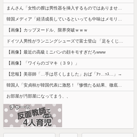
まんさん「女性の膣は男性器を挿入するものではありません」
韓国メディア「経済成長しているといっても中味はメモリ価格だけ。雇用増加見通しが半減してしまった」……韓国の内需不況は根強い状況っすね
【画像】カップヌードル、限界突破ｗｗｗ
ドイツ人男性がランニングシューズで富士登山 「足をくじいて動けない」
【画像】最近の高級ミニバンの顔キモすぎだろwww
【画像】「ワイらのゴマキ（３９）」
【悲報】美容師「…手は尽くしました」おば「ｱｯ…ｯｽ…」→
韓国人「安貞桓が韓国代表に激怒！『惨憺たる結果、徹底的な刷新が必要だ』と監督や協会を痛烈批判」
お部屋が汚部屋になってまう、、