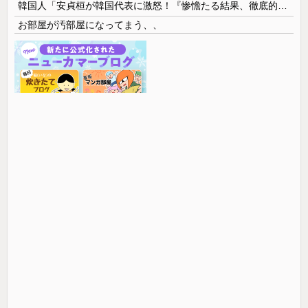
韓国人「安貞桓が韓国代表に激怒！『惨憺たる結果、徹底的な刷新が必要だ』と監督や協会を痛烈批判」
お部屋が汚部屋になってまう、、