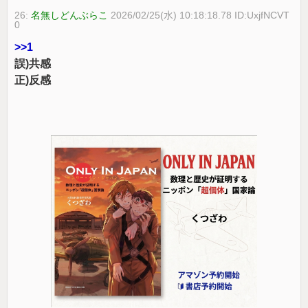
26:
名無しどんぶらこ
2026/02/25(水) 10:18:18.78 ID:UxjfNCVT
0
>>1
誤)共感
正)反感