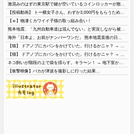
激混みのはずの東京駅で鍵が空いているコインロッカーが散見、「ラッキー」と思って中を確認してみると……
【投稿動画】 トー横女子さん、わずか3,000円をもらうために大人のチ●ポをしゃぶってしまう…
【ｗ】物凄くカワイイ子猫の取っ組み合い！
熊本地震、「九州自動車道は混んでない」と実況しながら被災地へ向かう有名アナなどに批判殺到 全国紙記者「最新の状況をいち早く伝えることは報道機関としての責務」「情報を取り上げることには大きな意義がある」
海外「日本よ、お前がナンバーワンだ」 熊本地震直後の日本の対応のスピードに世界が衝撃
【猫】 ドアノブにカバンをかけていた。行けるかニャ？ → 猫はこうなります…
【猫】 ドアノブにカバンをかけていた。行けるかニャ？ → 猫はこうなります…
ネコ飼いが階段の上で袋を揺らす。キラ〜ン！ → 地下室からヤツが現れる…
【衝撃映像】バカが津波を撮影しに行った結果…