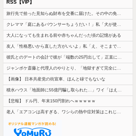
RSS【VIP】
旅行先で拾った見知らぬ財布を交番に届けた。その中の免許証を見た警察官から「これ、あなたじゃないですか」と言われ…
クレママ「庭にあるバウンサーちょうだい！」私「犬が使ってるから無理です」→断った数日後、庭からまさかの物音が…
大人になっても生まれる前や赤ちゃんだった頃の記憶がある
友人「性格悪いから直した方がいいよ」私「え、そこまで言う？」→ただの愚痴話から思わぬ展開になり…
彼氏とのデートの会計で彼が「端数の25円出して」正直に出したらこうなったwww
ジャンポケ斎藤と代理人のやりとり、「地獄すぎて完全にコントになってる……」と衝撃を受ける人が続出中
【画像】 日本共産党の街宣車、ほんと碌でもないな
積水ハウス「地面師に55億円騙し取られた…」ワイ「はえーかわいそう…会社滅茶苦茶やろなぁ」
【悲報】 ドル円、年末150円割れへｗｗｗｗｗ
老人「エアコンは高すぎる、ワシらの熱中症対策はこれじゃよ」