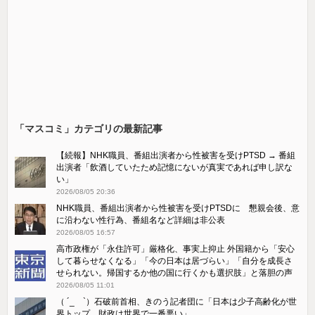
「マスコミ」カテゴリの最新記事
【続報】NHK職員、番組出演者から性被害を受けPTSD → 番組
出演者「飲酒していたため記憶にないが真実であれば申し訳な
い」
2026/08/05 20:36
NHK職員、番組出演者から性被害を受けPTSDに 懇親会後、意
に沿わない性行為、番組名など詳細は非公表
2026/08/05 16:57
高市政権が「永住許可」厳格化、事実上抑止 外国籍から「安心
して暮らせなくなる」「今の日本は居づらい」「自分を成長さ
せられない。帰国するか他の国に行くかも選択肢」と落胆の声
2026/08/05 11:01
（ ´_ゝ`）石破前首相、きのう記者団に「日本は少子高齢化が世
界トップ。財政は世界で一番悪い」