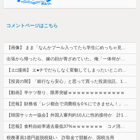
コメントページはこちら
【画像】 まま「なんかプール入ってたら学生にめっちゃ見られたw」
出張から帰ったら、嫁の顔が青ざめていた。俺「一体何があったんだ？」嫁「…」→子供たちに話を聞くと…
【エ□漫画】 エ●チでだらしなく変貌してしまったいとこのお姉ちゃんにチン○ン搾り取られちゃうショタ君…！
【投資の闇】「銀行なら安心」と思って買った投資信託、11年後に確認した結果……
【動画】半ケツ祭り、限界突破ｗｗｗｗｗｗｗｗｗｗｗｗｗ
【悲報】財務省「レジ都合で消費税を0％にできません！」 → X民「指定ゴミ袋を買ってレシート見たら消費税はゼロになるんだけど？」ｗｗｗｗｗｗｗｗ...
【韓国サッカー協会】外国人審判約10人に性的接待か 計1496回、約2億ウォン（約2200万円）
【悲報】食料自給率過去最低37%ｗｗｗｗｗｗｗ コメ消費減響く・・・
税務署員1億円超脱税疑い 詐取金で競艇か、国税当局