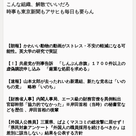
こんな組織、解散でいいだろ
時事も東京新聞もアサヒも毎日も要らん
【朗報】かわいい動物の動画がストレス・不安の軽減になる可
能性。英大学の研究で実証
【！】共産党が刑事告訴 「しんぶん赤旗」１７００件以上の
虚偽購読申し込み 「厳重な処罰を求める」
【速報】山本太郎が去ったれいわ新選組、新たな党名は「いの
ちの党」 略称「いのち」
【財務省人事】内閣人事局、エース級の財務官僚を異例転出
官邸幹部「協力的でなかった」※岸田首相（当時）の秘書官な
どを歴任 、岸田首相の後輩
【外国人公務員】三重県、ぱよくマスコミの総攻撃に屈せず！
「県民対象アンケート『外国人の職員採用を続けるべきか』は
差別に該当しない」結果を公表する方針