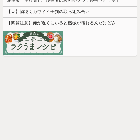
愛煙家・岸谷蘭丸「喫煙者の権利がマジで侵害されてる」と私見 「いくら税金を我々が払ってるんだと」
【ｗ】物凄くカワイイ子猫の取っ組み合い！
【閲覧注意】俺が近くにいると機械が壊れるんだけどさ