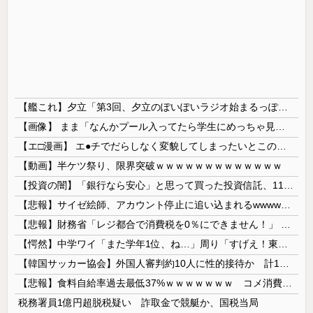
【艦これ】夕立「第3回、夕立のぽいぽいラジオ始まるっぽいよ！」
【画像】 まま「なんかプール入ってたら学生にめっちゃ見られたw」
【エ□漫画】 エ●チでだらしなく変貌してしまったいとこのお姉ちゃんにチン○ン搾り取られちゃうショタ君…！
【動画】半ケツ祭り、限界突破ｗｗｗｗｗｗｗｗｗｗｗｗｗ
【投資の闇】「銀行なら安心」と思って買った投資信託、11年後に確認した結果……
【悲報】サイゼ絵師、アカウント停止に追い込まれるwwwwwww
【悲報】財務省「レジ都合で消費税を0％にできません！」 → X民「指定ゴミ袋を買ってレシート見たら消費税はゼロになるんだけど？」ｗｗｗｗｗｗｗｗ...
【愕然】中学ワイ「また学年1位、ね…」周り「すげえ！東大行け！」⇒結果ｗｗｗｗｗｗｗ
【韓国サッカー協会】外国人審判約10人に性的接待か 計1496回、約2億ウォン（約2200万円）
【悲報】食料自給率過去最低37%ｗｗｗｗｗｗｗ コメ消費減響く・・・
税務署員1億円超脱税疑い 詐取金で競艇か、国税当局