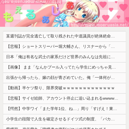
某週刊誌が完全逃亡して取り残された中道議員が絶体絶命の窮地、「今度は宏池会に矛先を向けたか……」と節操の無さに呆れる人が続出
【悲報】ショートスリーパー堀大輔さん、リスナーから「寝たほうがいい！」と言われてガチギレし炎上 → 高須幹也医師の医学的アドバイスに激昂 ｗｗｗｗｗｗｗｗｗ
日本「俺は有名な武士の家系だけど世界のみんなは先祖に偉人っている？」
【画像】 まま「なんかプール入ってたら学生にめっちゃ見られたw」
出張から帰ったら、嫁の顔が青ざめていた。俺「一体何があったんだ？」嫁「…」→子供たちに話を聞くと…
【動画】半ケツ祭り、限界突破ｗｗｗｗｗｗｗｗｗｗｗｗｗ
【悲報】サイゼ絵師、アカウント停止に追い込まれるwwwwwww
【愕然】中学ワイ「また学年1位、ね…」周り「すげえ！東大行け！」⇒結果ｗｗｗｗｗｗｗ
小学生の段階で人生を確定させるドイツ式の制度、「バカを振い落せるから合理的だ」と自惚れていた結果……