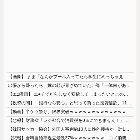
【画像】 まま「なんかプール入ってたら学生にめっちゃ見られたw」
出張から帰ったら、嫁の顔が青ざめていた。俺「一体何があったんだ？」嫁「…」→子供たちに話を聞くと…
【エ□漫画】 エ●チでだらしなく変貌してしまったいとこのお姉ちゃんにチン○ン搾り取られちゃうショタ君…！
【投資の闇】「銀行なら安心」と思って買った投資信託、11年後に確認した結果……
【動画】半ケツ祭り、限界突破ｗｗｗｗｗｗｗｗｗｗｗｗｗ
【悲報】財務省「レジ都合で消費税を0％にできません！」 → X民「指定ゴミ袋を買ってレシート見たら消費税はゼロになるんだけど？」ｗｗｗｗｗｗｗｗ...
【韓国サッカー協会】外国人審判約10人に性的接待か 計1496回、約2億ウォン（約2200万円）
【悲報】食料自給率過去最低37%ｗｗｗｗｗｗｗ コメ消費減響く・・・