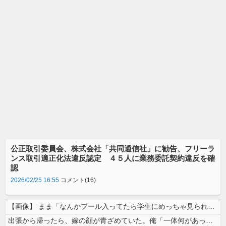
公正取引委員会、株式会社「共同通信社」に勧告、フリーラ
ンス取引適正化法違反認定 ４５人に業務委託契約違反を確
認
2026/02/25 16:55
コメント(16)
【画像】 まま「なんかプール入ってたら学生にめっちゃ見られたw」
出張から帰ったら、嫁の顔が青ざめていた。俺「一体何があったんだ？」嫁「...