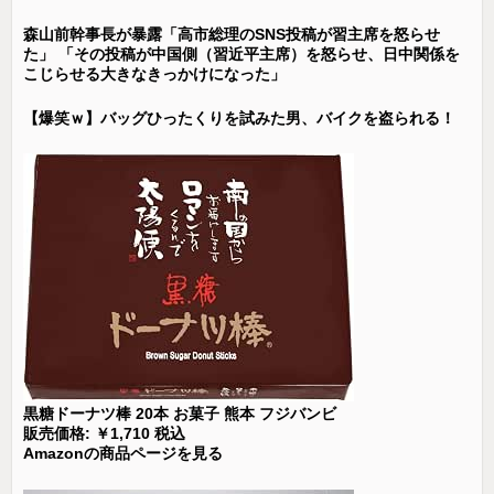
森山前幹事長が暴露「高市総理のSNS投稿が習主席を怒らせ
た」 「その投稿が中国側（習近平主席）を怒らせ、日中関係を
こじらせる大きなきっかけになった」
【爆笑ｗ】バッグひったくりを試みた男、バイクを盗られる！
黒糖ドーナツ棒 20本 お菓子 熊本 フジバンビ
販売価格: ￥1,710 税込
Amazonの商品ページを見る