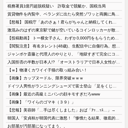
税務署員1億円超脱税疑い 詐取金で競艇か、国税当局
賃貸物件を内覧中、ベランダに出たら突然ゾワッと両腕に鳥肌が出た。「やっぱりこの部屋嫌だ」と思った瞬間、体が前にドンッと突き飛ばされて…
【怒報】 国税庁「あのさぁ！君らがちゃんと納税してくれないとこうなっちゃうけどどうする？！」←これw w w w w w w w
激混みのはずの東京駅で鍵が空いているコインロッカーが散見、「ラッキー」と思って中を確認してみると……
【投稿動画】 トー横女子さん、わずか3,000円をもらうために大人のチ●ポをしゃぶってしまう…
【閲覧注意】 有名タレント(48歳)、生配信中に自傷行為。想像の10倍エグくてファン全員トラウマに…
ジャンポケ斎藤と代理人のやりとり、「地獄すぎて完全にコントになってる……」と衝撃を受ける人が続出中
入国拒否の半数が日本人!? 「オーストラリアで日本人女性が売春」
【ｗ】物凄くカワイイ子猫の取っ組み合い！
【画像】カップヌードル、限界突破ｗｗｗ
ドイツ人男性がランニングシューズで富士登山 「足をくじいて動けない」
【画像】最近の高級ミニバンの顔キモすぎだろwww
【画像】「ワイらのゴマキ（３９）」
【悲報】美容師「…手は尽くしました」おば「ｱｯ…ｯｽ…」→
韓国人「安貞桓が韓国代表に激怒！『惨憺たる結果、徹底的な刷新が必要だ』と監督や協会を痛烈批判」
お部屋が汚部屋になってまう、、