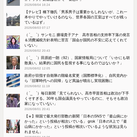
2026/08/04 16:24
【テレビ】橋下徹氏「男系男子は重要かもしれないが、これ一
本やりでやっていけるのなら、世界各国の王室はすべてが残っ
ているはず」
2026/08/03 07:17
（ ´_ゝ`）サンモニ 膳場貴子アナ 高市首相の支持率下落の発言
＆消費減税方針表明に苦言「国会が国民の不安に応えてくれて
いない」
2026/08/02 20:43
（ ´_ゝ`）田原総一朗（92）、国家情報局について「いかにも胡
散臭い。結果的に国民を監視する事になるのではないか？」
2026/08/02 12:05
政府が目指す自衛隊の階級名変更（国際標準化）、自民党内か
ら「旧軍時代への回帰」など異論が噴出し実現困難に
2026/08/02 11:19
（ ´_ゝ`）毎日新聞「見てられない。高市早苗首相は政治が下手
くそすぎる。30年も国会議員をやっているのに、そもそも政治
家になっていない」
2026/08/01 20:41
【ｗ】韓国で最大発行部数の新聞「日本のSNSで『釜山病にか
かった』という投稿が相次いでいる」 grok「日本のX上で『釜
山病にかかった』という投稿が相次いでいるような状況は見ら
れません」