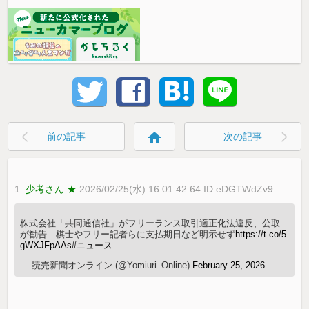
home
前の記事
次の記事
1:
少考さん ★
2026/02/25(水) 16:01:42.64 ID:eDGTWdZv9
株式会社「共同通信社」がフリーランス取引適正化法違反、公取
が勧告…棋士やフリー記者らに支払期日など明示せず
https://t.co/5
gWXJFpAAs
#ニュース
— 読売新聞オンライン (@Yomiuri_Online)
February 25, 2026