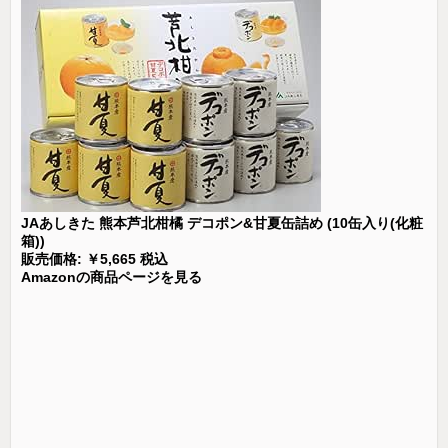
JAあしきた 熊本芦北柑橘 デコポン&甘夏缶詰め (10缶入り(化粧
箱))
販売価格: ￥5,665 税込
Amazonの商品ページを見る