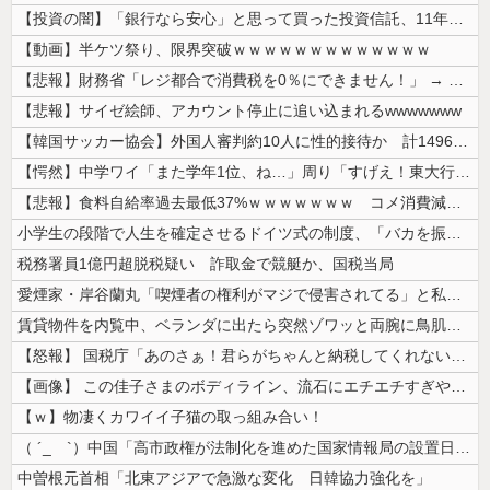
【投資の闇】「銀行なら安心」と思って買った投資信託、11年後に確認した...
【動画】半ケツ祭り、限界突破ｗｗｗｗｗｗｗｗｗｗｗｗｗ
【悲報】財務省「レジ都合で消費税を0％にできません！」 → X民「指定...
【悲報】サイゼ絵師、アカウント停止に追い込まれるwwwwwww
【韓国サッカー協会】外国人審判約10人に性的接待か 計1496回、約2...
【愕然】中学ワイ「また学年1位、ね…」周り「すげえ！東大行け！」⇒結...
【悲報】食料自給率過去最低37%ｗｗｗｗｗｗｗ コメ消費減響く・・・
小学生の段階で人生を確定させるドイツ式の制度、「バカを振い落せるから合...
税務署員1億円超脱税疑い 詐取金で競艇か、国税当局
愛煙家・岸谷蘭丸「喫煙者の権利がマジで侵害されてる」と私見 「いくら税...
賃貸物件を内覧中、ベランダに出たら突然ゾワッと両腕に鳥肌が出た。「やっ...
【怒報】 国税庁「あのさぁ！君らがちゃんと納税してくれないとこうなっち...
【画像】 この佳子さまのボディライン、流石にエチエチすぎやろ！
【ｗ】物凄くカワイイ子猫の取っ組み合い！
（ ´_ゝ`）中国「高市政権が法制化を進めた国家情報局の設置日が7月3...
中曽根元首相「北東アジアで急激な変化 日韓協力強化を」