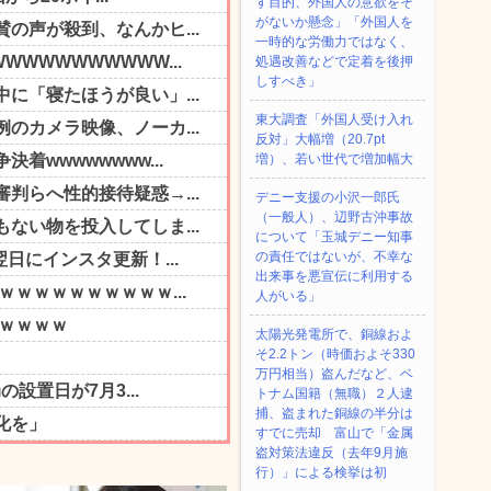
す目的、外国人の意欲をそ
がないか懸念」「外国人を
一時的な労働力ではなく、
処遇改善などで定着を後押
しすべき」
東大調査「外国人受け入れ
反対」大幅増（20.7pt
増）、若い世代で増加幅大
デニー支援の小沢一郎氏
（一般人）、辺野古沖事故
について「玉城デニー知事
の責任ではないが、不幸な
出来事を悪宣伝に利用する
人がいる」
太陽光発電所で、銅線およ
そ2.2トン（時価およそ330
万円相当）盗んだなど、ベ
トナム国籍（無職）２人逮
捕、盗まれた銅線の半分は
すでに売却 富山で「金属
盗対策法違反（去年9月施
行）」による検挙は初