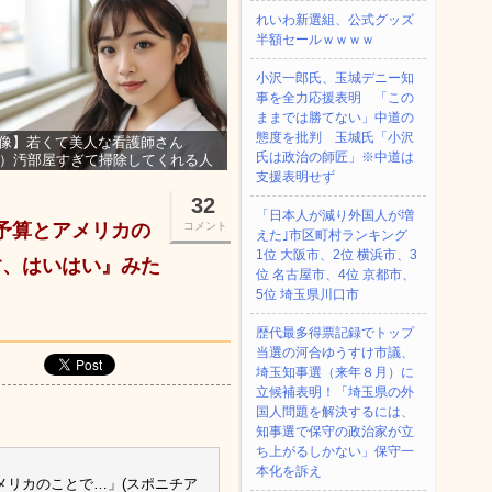
れいわ新選組、公式グッズ
半額セールｗｗｗｗ
小沢一郎氏、玉城デニー知
事を全力応援表明 「この
ままでは勝てない」中道の
態度を批判 玉城氏「小沢
像】若くて美人な看護師さん
氏は政治の師匠」※中道は
3）汚部屋すぎて掃除してくれる人
集ｗｗｗ
支援表明せず
32
「日本人が減り外国人が増
、予算とアメリカの
コメント
えた｣市区町村ランキング
1位 大阪市、2位 横浜市、3
す、はいはい』みた
位 名古屋市、4位 京都市、
5位 埼玉県川口市
歴代最多得票記録でトップ
当選の河合ゆうすけ市議、
埼玉知事選（来年８月）に
立候補表明！「埼玉県の外
国人問題を解決するには、
知事選で保守の政治家が立
ち上がるしかない」保守一
本化を訴え
メリカのことで…」(スポニチア