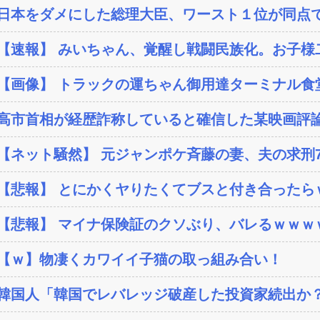
日本をダメにした総理大臣、ワースト１位が同点
【速報】 みいちゃん、覚醒し戦闘民族化。お子様二
【画像】 トラックの運ちゃん御用達ターミナル食堂
高市首相が経歴詐称していると確信した某映画評論
【ネット騒然】 元ジャンポケ斉藤の妻、夫の求刑7
【悲報】 とにかくヤりたくてブスと付き合ったらｗ
【悲報】 マイナ保険証のクソぶり、バレるｗｗｗ
【ｗ】物凄くカワイイ子猫の取っ組み合い！
韓国人「韓国でレバレッジ破産した投資家続出か？‥損