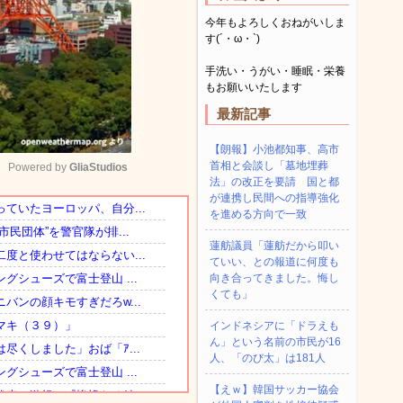
今年もよろしくおねがいしま
す(´・ω・`)
手洗い・うがい・睡眠・栄養
もお願いいたします
最新記事
【朗報】小池都知事、高市
首相と会談し「墓地埋葬
Powered by 
GliaStudios
法」の改正を要請 国と都
が連携し民間への指導強化
を進める方向で一致
Mute
蓮舫議員「蓮舫だから叩い
ていい、との報道に何度も
向き合ってきました。悔し
くても」
インドネシアに「ドラえも
ん」という名前の市民が16
人、「のび太」は181人
【えｗ】韓国サッカー協会