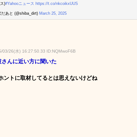
ス)
#Yahooニュース
https://t.co/nkcoikxUUS
だあと (@shiba_dirt)
March 25, 2025
5/03/26(水) 16:27:50.33 ID:NQMwoF6B
破さんに近い方に聞いた
ホントに取材してるとは思えないけどね