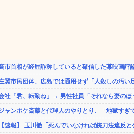
高市首相が経歴詐称していると確信した某映画評論
左翼市民団体、広島では通用せず「人殺しの汚い足
会社「君、転勤ね」→ 男性社員「それなら妻のほう
ジャンポケ斎藤と代理人のやりとり、「地獄すぎて
【速報】 玉川徹「死んでいなければ銃刀法違反と公