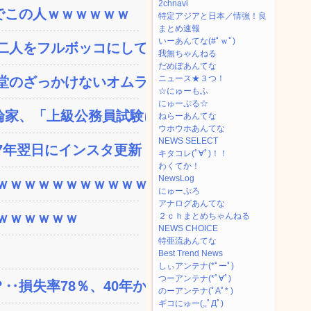
2chnavi
でこの人ｗｗｗｗｗｗ
特定アジアと日本／情強！良
まとめ速報
いーあんてな(#ﾟｗﾟ)
人をフルボッコにしてし...
我無ちゃんねる
だめぽあんてな
ニュース★３つ！
のざっかけないオムライ...
☆にゅーもふ
にゅーぷる☆
家、「上級公務員試験に合...
ねらーあんてな
ウホウホあんてな
NEWS SELECT
年翌日にインスタ更新！...
キタコレ(ﾟ∀ﾟ)！！
わくてか！
NewsLog
ｗｗｗｗｗｗｗｗｗｗｗ...
にゅーぷろ
アナログあんてな
ｗｗｗｗｗｗ
２ｃｈまとめちゃんねる
NEWS CHOICE
特亜流あんてな
Best Trend News
しぃアンテナ(*ﾟーﾟ)
つーアンテナ(*ﾟ∀ﾟ)
失率78％、40年か...
のーアンテナ(ﾟAﾟ* )
ギコにゅー(,,ﾟДﾟ)