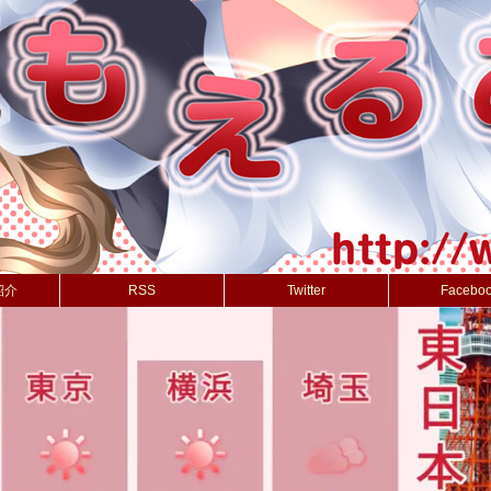
紹介
RSS
Twitter
Facebo