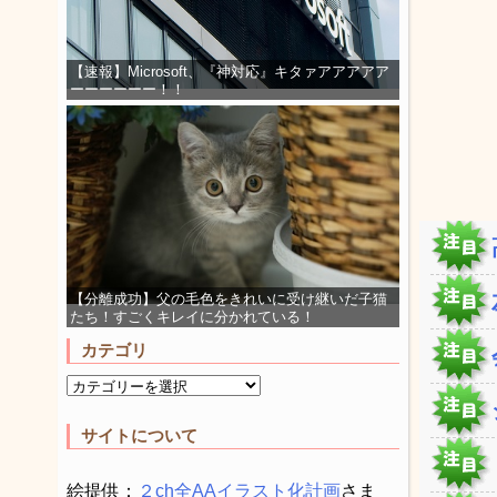
【速報】Microsoft、『神対応』キタァアアアアア
ーーーーーー！！
【分離成功】父の毛色をきれいに受け継いだ子猫
たち！すごくキレイに分かれている！
カテゴリ
サイトについて
絵提供：
２ch全AAイラスト化計画
さま