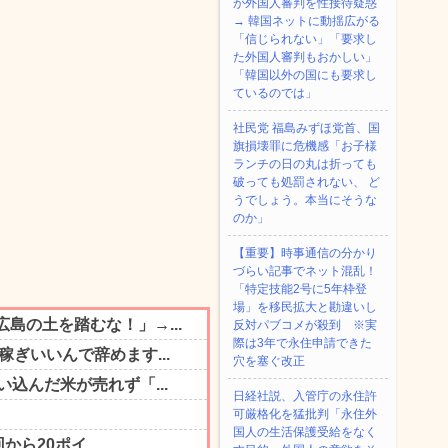
が外国人審判を性接待疑惑
→ 韓国ネットに動揺広がる
「信じられない」「要求し
た外国人審判もおかしい」
「韓国以外の国にも要求し
ているのでは」
社民党 福島みずほ党首、国
旗損壊罪に危機感「お子様
ランチの日の丸は折っても
破っても処罰されない、 ど
うでしょう。本当にそうな
のか」
【重要】時事通信の分かり
づらい記事でネット混乱！
「特定技能2号に5年枠登
場」を移民拡大と勘違いし
反対パブコメが殺到 ※実
際は3年で永住申請できた
穴を塞ぐ改正
日経社説、入管庁の永住許
可厳格化を猛批判「永住外
国人の生活保護受給をなく