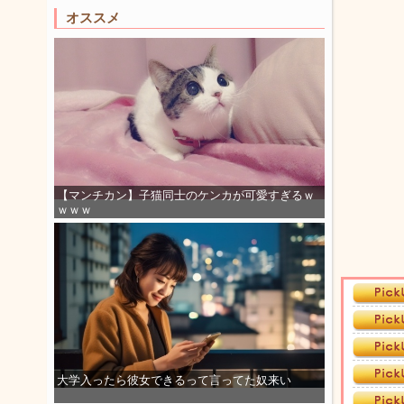
オススメ
【マンチカン】子猫同士のケンカが可愛すぎるｗ
ｗｗｗ
大学入ったら彼女できるって言ってた奴来い