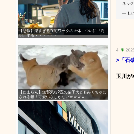
ネック
— しば
【悲報】楽すぎる在宅ワークの正体、ついに『判
明』する・・・・・・
4:
Ψ
202
>「石
玉川が
【たまらん】無邪気な2匹の柴子犬ともみくちゃに
される猫！可愛いさしかないｗｗｗｗ