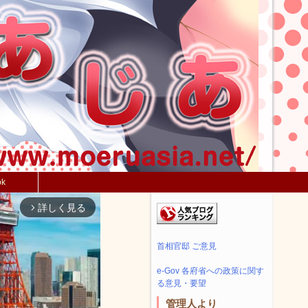
ok
詳しく見る
arrow_forward_ios
首相官邸 ご意見
e-Gov 各府省への政策に関す
る意見・要望
管理人より