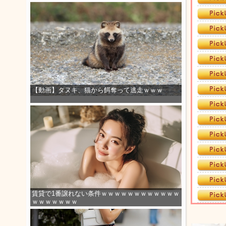
【動画】タヌキ、猫から餌奪って逃走ｗｗｗ
賃貸で1番譲れない条件ｗｗｗｗｗｗｗｗｗｗｗｗ
ｗｗｗｗｗｗｗ