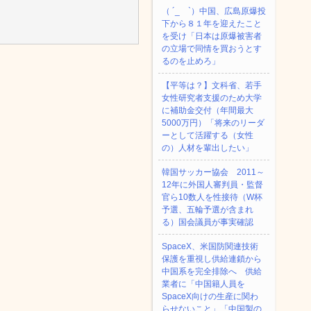
（ ´_ゝ`）中国、広島原爆投
下から８１年を迎えたこと
を受け「日本は原爆被害者
の立場で同情を買おうとす
るのを止めろ」
【平等は？】文科省、若手
女性研究者支援のため大学
に補助金交付（年間最大
5000万円）「将来のリーダ
ーとして活躍する（女性
の）人材を輩出したい」
韓国サッカー協会 2011～
12年に外国人審判員・監督
官ら10数人を性接待（W杯
予選、五輪予選が含まれ
る）国会議員が事実確認
SpaceX、米国防関連技術
保護を重視し供給連鎖から
中国系を完全排除へ 供給
業者に「中国籍人員を
SpaceX向けの生産に関わ
らせないこと」「中国製の