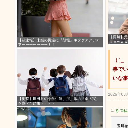
【愕然】元
【超速報】未婚の男達に『朗報』キタァアアアア
果ｗｗｗｗ
アーーーーーーー！！
（ ´
事でい
いな事
2025年03
【衝撃】世田谷の小学生達、河川敷の『桑の実』
を食べた結果・・・・
1:
きつね
玉川徹