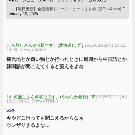
#ドローンニュース
#ドローンプラットフォームXROSS
— 【毎日更新】全国最新ドローンニュースまとめ (@OitaXross)
F
ebruary 12, 2025
3:
名無しさん＠涙目です。(北海道) [ﾆﾀﾞ]
2025/02/12(水) 19:11:
44.39 ID:+wuUfbRx0
観光地とか買い物とか行ったときに周囲から中国語とか
韓国語が聞こえてくると萎えるよね
14:
名無しさん＠涙目です。(やわらか銀行) [JP]
2025/02/12(水)
19:21:24.76 ID:btwVTRzL0
>>3
今やどこ行っても聞こえるからなぁ
ウンザリするよな…