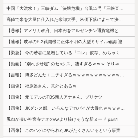
中国「大洪水！」三峡ダム「決壊危機」台風13号「三峡直撃確定」日本「最も強い勢力で接近！（伊勢湾台風級」台風13号と15号「中国本土でぶつかり合...
高値で米を大量に仕入れた米卸大手、米価下落によって決算が凄まじいことになっている模様
【悲報】アメリカ政府、日本円をアルゼンチン通貨危機と同列扱いへ・・・
【速報】岐阜のF-2戦闘機に正体不明の大型ミサイル確認 迎撃火器回避を備えた1000km級の変態ミサイルか
【緊急】 今の若者に急増している『コレ』依存、めちゃくちゃ深刻な模様w w w w w w w w w w
【動画】 ”別れさせ屋” のセ○クス、凄すぎるｗｗｗ そりゃ肉便器に堕ちるわｗｗｗ
【吉報】 博多どんたくエチすぎるｗｗｗｗｗｗｗｗｗｗｗｗｗｗｗ
【画像】 福原遥さん、意外とあるｗ
【画像】 元モデルのTBS新人アナさん、プリケツ
【画像】 JKダンス部、いろんなデカパイが大暴れｗｗｗｗｗｗｗ
尻肉が凄い神宮寺ナオのAVより抜けそうな新ヌード part4
【画像】 このハゲにやられたJKがたくさんいるという事実