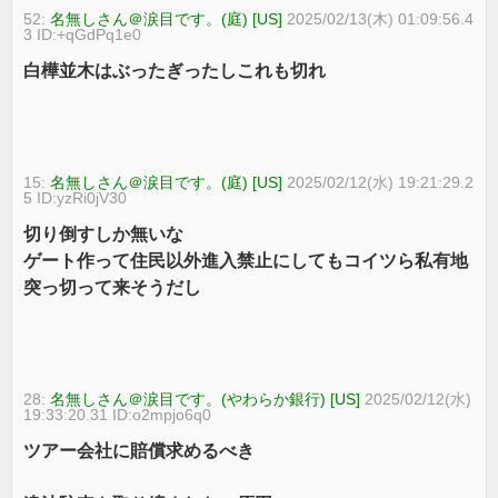
52:
名無しさん＠涙目です。(庭) [US]
2025/02/13(木) 01:09:56.4
3 ID:+qGdPq1e0
白樺並木はぶったぎったしこれも切れ
15:
名無しさん＠涙目です。(庭) [US]
2025/02/12(水) 19:21:29.2
5 ID:yzRi0jV30
切り倒すしか無いな
ゲート作って住民以外進入禁止にしてもコイツら私有地
突っ切って来そうだし
28:
名無しさん＠涙目です。(やわらか銀行) [US]
2025/02/12(水)
19:33:20.31 ID:o2mpjo6q0
ツアー会社に賠償求めるべき