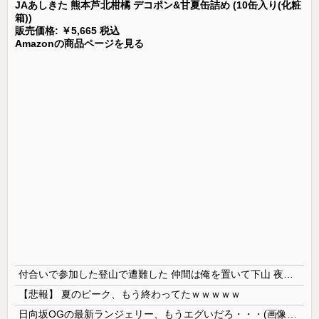
JAあしきた 熊本芦北柑橘 デコポン&甘夏缶詰め (10缶入り(化粧
箱))
販売価格: ￥5,665 税込
Amazonの商品ページを見る
付合いで参加した登山で遭難した 仲間は俺を置いて下山 夜を明かす為の風避けの大きめの木を探してる途中で氷漬けの人を見つけて話しかけたが反応せず → 薄れゆく意識の中で俺は…
【悲報】 夏のピーク、もう終わってたｗｗｗｗｗ
日向坂OGの最新ランジェリー、もうエグいだろ・・・(画像どーん)