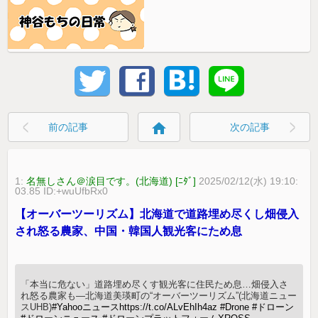
home
前の記事
次の記事
1:
名無しさん＠涙目です。(北海道) [ﾆﾀﾞ]
2025/02/12(水) 19:10:
03.85 ID:+wuUfbRx0
【オーバーツーリズム】北海道で道路埋め尽くし畑侵入
され怒る農家、中国・韓国人観光客にため息
「本当に危ない」道路埋め尽くす観光客に住民ため息…畑侵入さ
れ怒る農家も―北海道美瑛町の“オーバーツーリズム”(北海道ニュー
スUHB)
#Yahooニュース
https://t.co/ALvEhIh4az
#Drone
#ドローン