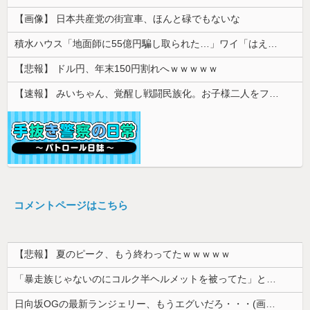
【画像】 日本共産党の街宣車、ほんと碌でもないな
積水ハウス「地面師に55億円騙し取られた…」ワイ「はえーかわいそう…会社滅茶苦茶やろなぁ」
【悲報】 ドル円、年末150円割れへｗｗｗｗｗ
【速報】 みいちゃん、覚醒し戦闘民族化。お子様二人をフルボッコにしてしまう
コメントページはこちら
【悲報】 夏のピーク、もう終わってたｗｗｗｗｗ
「暴走族じゃないのにコルク半ヘルメットを被ってた」と因縁つけて暴行 少年らと父親(37)逮捕
日向坂OGの最新ランジェリー、もうエグいだろ・・・(画像どーん)