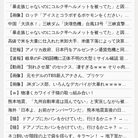
「暴走族じゃないのにコルク半ヘルメットを被ってた」と因縁つけて暴行 少年らと父親(37)逮捕
【画像】ロッテ「アイスとコラボするポケモンをください」ポケモン公式「しょうがねえなぁ」
中国「大洪水！」三峡ダム「決壊危機」台風13号「三峡直撃確定」日本「最も強い勢力で接近！（伊勢湾台風級」台風13号と15号「中国本土でぶつかり合...
「暴走族じゃないのにコルク半ヘルメットを被ってた」と因縁つけて暴行 少年らと父親(37)逮捕
高値で米を大量に仕入れた米卸大手、米価下落によって決算が凄まじいことになっている模様
【悲報】アメリカ政府、日本円をアルゼンチン通貨危機と同列扱いへ・・・
【速報】岐阜のF-2戦闘機に正体不明の大型ミサイル確認 迎撃火器回避を備えた1000km級の変態ミサイルか
【動画】 ”別れさせ屋” のセ○クス、凄すぎるｗｗｗ そりゃ肉便器に堕ちるわｗｗｗ
【画像】 元モデルのTBS新人アナさん、プリケツ
【画像】 JKダンス部、いろんなデカパイが大暴れｗｗｗｗｗｗｗ
【ｗ】物凄くカワイイ子猫の取っ組み合い！
熊本地震、「九州自動車道は混んでない」と実況しながら被災地へ向かう有名アナなどに批判殺到 全国紙記者「最新の状況をいち早く伝えることは報道機関としての責務」「情報を取り上げることには大きな意義がある」
海外「日本よ、お前がナンバーワンだ」 熊本地震直後の日本の対応のスピードに世界が衝撃
【猫】 ドアノブにカバンをかけていた。行けるかニャ？ → 猫はこうなります…
【猫】 ドアノブにカバンをかけていた。行けるかニャ？ → 猫はこうなります…
ネコ飼いが階段の上で袋を揺らす。キラ〜ン！ → 地下室からヤツが現れる…