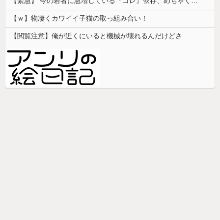
【緊急】 今の若者に急増している『コレ』依存、めちゃくちゃ深刻な模様w w w w w w w w w w
【ｗ】物凄くカワイイ子猫の取っ組み合い！
【閲覧注意】俺が近くにいると機械が壊れるんだけどさ