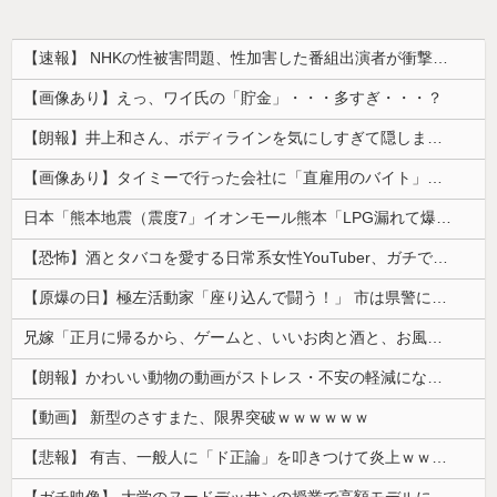
【速報】 NHKの性被害問題、性加害した番組出演者が衝撃告白！
【画像あり】えっ、ワイ氏の「貯金」・・・多すぎ・・・？
【朗報】井上和さん、ボディラインを気にしすぎて隠しまくってしまう
【画像あり】タイミーで行った会社に「直雇用のバイト」で行った結果ｗｗｗｗｗ
日本「熊本地震（震度7」イオンモール熊本「LPG漏れて爆発（液化石油ｶﾞｽ」日本「爆発で火災が吹き飛ぶ（爆轟発生説」ハビタ「遺族説明の虚偽を認め...
【恐怖】酒とタバコを愛する日常系女性YouTuber、ガチで体が終わる・・・
【原爆の日】極左活動家「座り込んで闘う！」 市は県警に排除を要請、広島県警は「威力業務妨害行為に当たると通告」一瞬で全員排除
兄嫁「正月に帰るから、ゲームと、いいお肉と酒と、お風呂グッズの準備しとけよ」寝起きの私「知るかボケ」兄嫁「キィィィィー！！！！」私「あ…」
【朗報】かわいい動物の動画がストレス・不安の軽減になる可能性。英大学の研究で実証
【動画】 新型のさすまた、限界突破ｗｗｗｗｗｗ
【悲報】 有吉、一般人に「ド正論」を叩きつけて炎上ｗｗｗｗｗｗｗｗ
【ガチ映像】 大学のヌードデッサンの授業で高額モデルに依頼したら○○○が凄すぎた動画、お前らの想像の20倍は凄い