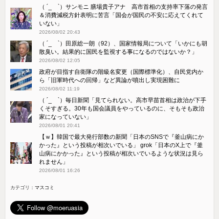
（ ´_ゝ`）サンモニ 膳場貴子アナ 高市首相の支持率下落の発言
＆消費減税方針表明に苦言「国会が国民の不安に応えてくれて
いない」
2026/08/02 20:43
（ ´_ゝ`）田原総一朗（92）、国家情報局について「いかにも胡
散臭い。結果的に国民を監視する事になるのではないか？」
2026/08/02 12:05
政府が目指す自衛隊の階級名変更（国際標準化）、自民党内か
ら「旧軍時代への回帰」など異論が噴出し実現困難に
2026/08/02 11:19
（ ´_ゝ`）毎日新聞「見てられない。高市早苗首相は政治が下手
くそすぎる。30年も国会議員をやっているのに、そもそも政治
家になっていない」
2026/08/01 20:41
【ｗ】韓国で最大発行部数の新聞「日本のSNSで『釜山病にか
かった』という投稿が相次いでいる」 grok「日本のX上で『釜
山病にかかった』という投稿が相次いでいるような状況は見ら
れません」
2026/08/01 16:26
カテゴリ：
マスコミ