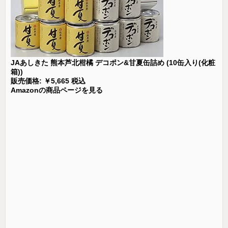
JAあしきた 熊本芦北柑橘 デコポン&甘夏缶詰め (10缶入り(化粧
箱))
販売価格: ￥5,665 税込
Amazonの商品ページを見る