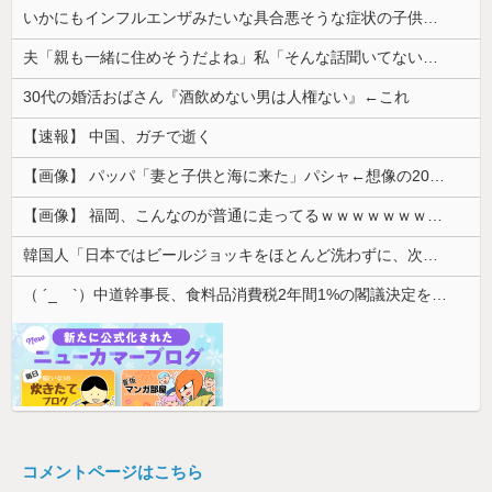
いかにもインフルエンザみたいな具合悪そうな症状の子供連れて買い物してる人がくる
夫「親も一緒に住めそうだよね」私「そんな話聞いてないけど…」→新築した家を巡って義実家が動き出し…
30代の婚活おばさん『酒飲めない男は人権ない』←これ
【速報】 中国、ガチで逝く
【画像】 パッパ「妻と子供と海に来た」パシャ←想像の200倍は神々しくて草
【画像】 福岡、こんなのが普通に走ってるｗｗｗｗｗｗｗｗｗｗｗｗｗｗｗｗｗｗｗｗｗｗｗｗｗｗｗｗｗｗｗｗｗｗｗｗｗｗｗｗ
韓国人「日本ではビールジョッキをほとんど洗わずに、次の客に出すんだ！ これが証拠の映像だ!!」……あー、なるほどですねー。韓国には「アレ」がな...
（ ´_ゝ`）中道幹事長、食料品消費税2年間1%の閣議決定を批判 → 記者「中道改革連合は食料品消費税ゼロを公約に掲げていたが？」→ 階猛氏「
コメントページはこちら