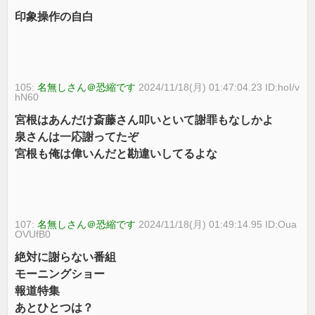
印象操作の自白
105:
名無しさん＠恐縮です
2024/11/18(月) 01:47:04.23 ID:hoI/v
hN60
宮根はあんだけ斎藤さん叩いといて謝罪もなしかよ
泉さんは一応謝ってたぞ
宮根も俺は偉いんだと勘違いしてるよな
107:
名無しさん＠恐縮です
2024/11/18(月) 01:49:14.95 ID:Oua
OVUfB0
絶対に謝らない番組
モーニングショー
報道特集
あとひとつは？