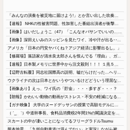
「みんなの演奏を被災地に届けよう!」とか言い出した吹奏楽部の顧問、だが泊まる場所やご飯は現地のお寺とかホテルとか……
【速報】 NHKの性被害問題、性加害した番組出演者が衝撃告白！
【画像】はいだしょうこ（47）「こんなオバサンでいいの…？」
【画像】深田えいみのスッピンを見たワイ、冷や汗が出る････････！
アメリカ「日本の円安ヤバくね？アジア経済に影響出るし。」
【修羅場】落語家が清水良太郎さんを恨んでる『理由』、ガチでヤバイ・・・・・
【速報】日本製メモリに世界中から注文殺到！！！ １兆５０００億円で工場増築へ
【辺野古転覆】同志社国際高の説明、嘘だらけだった…ヘリ基地反対協議会の虚偽説明も判明してネット民の怒り爆発
ウクライナの次は日本とかいうやついるけどどういう理屈なの？
【画像あり】えっ、ワイ氏の「貯金」・・・多すぎ・・・？
【朗報】かわいい動物の動画がストレス・不安の軽減になる可能性。英大学の研究で実証
【ガチ映像】 大学のヌードデッサンの授業で高額モデルに依頼したら○○○が凄すぎた動画、お前らの想像の20倍は凄い
（ ´_ゝ`）中道幹事長、食料品消費税2年間1%の閣議決定を批判 → 記者「中道改革連合は食料品消費税ゼロを公約に掲げていたが？」→ 階猛氏「
スカートの中が凄いことになってるフリーグラドルTsumu
熊本地震、「九州自動車道は混んでない」と実況しながら被災地へ向かう有名アナなどに批判殺到 全国紙記者「最新の状況をいち早く伝えることは報道機関としての責務」「情報を取り上げることには大きな意義がある」