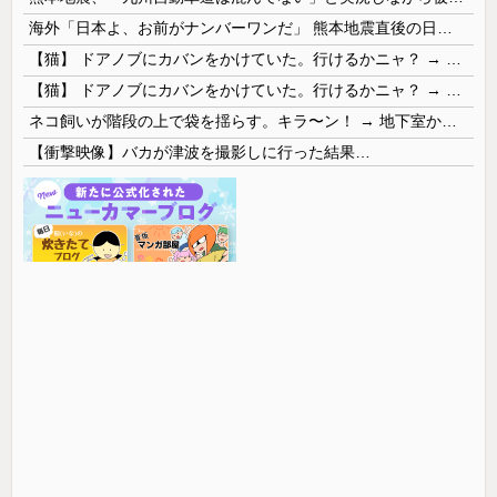
海外「日本よ、お前がナンバーワンだ」 熊本地震直後の日本の対応のスピードに世界が衝撃
【猫】 ドアノブにカバンをかけていた。行けるかニャ？ → 猫はこうなります…
【猫】 ドアノブにカバンをかけていた。行けるかニャ？ → 猫はこうなります…
ネコ飼いが階段の上で袋を揺らす。キラ〜ン！ → 地下室からヤツが現れる…
【衝撃映像】バカが津波を撮影しに行った結果…