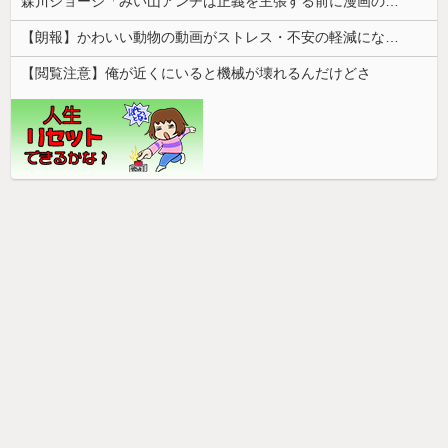
森川ジョージ「みい山アンチは正義を主張する前に漫画の無断転載をやめろよ」←これwwww
【朗報】かわいい動物の動画がストレス・不安の軽減になる可能性。英大学の研究で実証
【閲覧注意】俺が近くにいると機械が壊れるんだけどさ