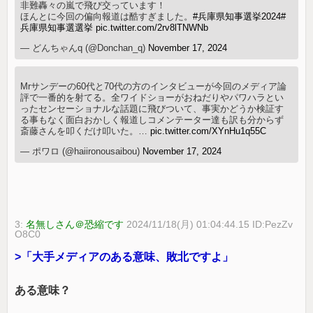
非難轟々の嵐で飛び交っています！
ほんとに今回の偏向報道は酷すぎました。
#兵庫県知事選挙2024
#
兵庫県知事選選挙
pic.twitter.com/2rv8lTNWNb
— どんちゃんq (@Donchan_q)
November 17, 2024
Mrサンデーの60代と70代の方のインタビューが今回のメディア論
評で一番的を射てる。全ワイドショーがおねだりやパワハラとい
ったセンセーショナルな話題に飛びついて、事実かどうか検証す
る事もなく面白おかしく報道しコメンテーター達も訳も分からず
斎藤さんを叩くだけ叩いた。…
pic.twitter.com/XYnHu1q55C
— ポワロ (@haiironousaibou)
November 17, 2024
3:
名無しさん＠恐縮です
2024/11/18(月) 01:04:44.15 ID:PezZv
O8C0
>「大手メディアのある意味、敗北ですよ」
ある意味？