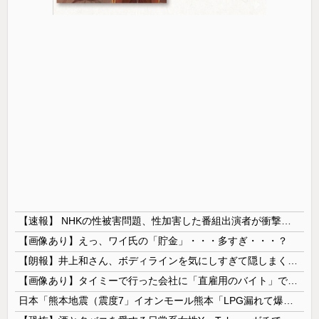
【速報】 NHKの性被害問題、性加害した番組出演者が衝撃告白！
【画像あり】えっ、ワイ氏の「貯金」・・・多すぎ・・・？
【朗報】井上和さん、ボディラインを気にしすぎて隠しまくってしまう
【画像あり】タイミーで行った会社に「直雇用のバイト」で行った結果ｗｗｗｗｗ
日本「熊本地震（震度7」イオンモール熊本「LPG漏れて爆発（液化石油ｶﾞｽ」日本「爆発で火災が吹き飛ぶ（爆轟発生説」ハビタ「遺族説明の虚偽を認め...