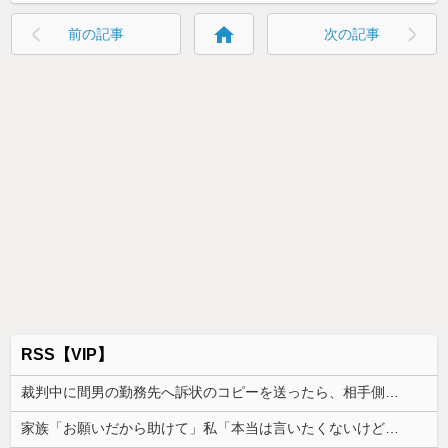
home
前の記事
次の記事
RSS【VIP】
裁判中に間男の勤務先へ訴状のコピーを送ったら、相手側が名誉毀損だと猛反発。裁判官までロを挟む事態になって…
家族「お願いだから助けて」私「本当は言いたくないけど…」→家族を守るためについた嘘が人生を大きく変えて…