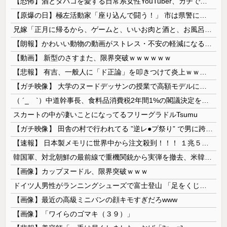
【恐怖】酒とタバコを愛する日常系女性YouTuber、ガチで体が終わる・・・
【原爆の日】極左活動家「座り込んで闘う！」 市は県警に排除を要請、広島県警は「威力業務妨害行為に当たると通告」一瞬で全員排除
兄嫁「正月に帰るから、ゲームと、いいお肉と酒と、お風呂グッズの準備しとけよ」寝起きの私「知るかボケ」兄嫁「キィィィィー！！！！」私「あ…」
【朗報】かわいい動物の動画がストレス・不安の軽減になる可能性。英大学の研究で実証
【動画】 新型のさすまた、限界突破ｗｗｗｗｗｗ
【悲報】 有吉、一般人に「ド正論」を叩きつけて炎上ｗｗｗｗｗｗｗｗ
【ガチ映像】 大学のヌードデッサンの授業で高額モデルに依頼したら○○○が凄すぎた動画、お前らの想像の20倍は凄い
（ ´_ゝ`）中道幹事長、食料品消費税2年間1%の閣議決定を批判 → 記者「中道改革連合は食料品消費税ゼロを公約に掲げていたが？」→ 階猛氏「
スカートの中が凄いことになってるフリーグラドルTsumu
【ガチ映像】 田舎の村で行われてる ”逆レ●プ祭り” で男に跨って無理矢理チ●コを挿入する女の動画がエ□すぎる…
【速報】 日本製メモリに世界中から注文殺到！！！ １兆５０００億円で工場増築へ
韓国軍、対北朝鮮の最前線で重機関銃から実弾を撤去、米韓合同演習では米軍の無人機を「北朝鮮の侵入だ！」と迎撃一歩手前まで……ゆるんでるなぁ
【画像】カップヌードル、限界突破ｗｗｗ
ドイツ人男性がランニングシューズで富士登山 「足をくじいて動けない」
【画像】最近の高級ミニバンの顔キモすぎだろwww
【画像】「ワイらのゴマキ（３９）」