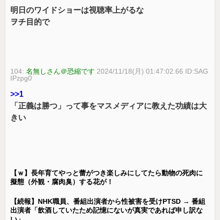
明日のワイドショーは視聴率上がるな
ヲチ目的で
104:
名無しさん＠恐縮です
2024/11/18(月) 01:47:02.66 ID:SAG
IPzpg0
>>1
「正義は勝つ」って事をマスメディアに教えた功績は大
きい
【ｗ】長年育てやっと蕾がつき楽しみにしてたら動物の死肉に
擬態（外観・腐肉臭）する花が！
【続報】NHK職員、番組出演者から性被害を受けPTSD → 番組
出演者「飲酒していたため記憶にないが真実であれば申し訳な
い」