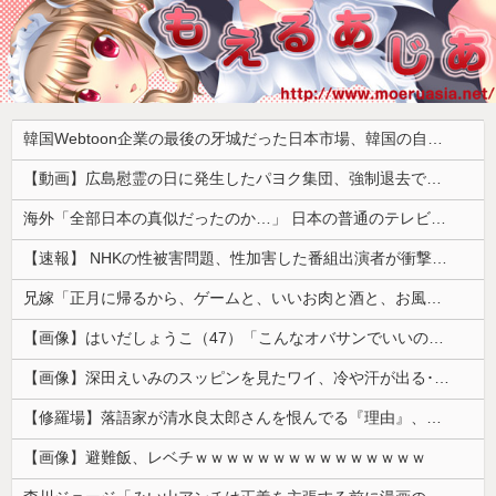
韓国Webtoon企業の最後の牙城だった日本市場、韓国の自慢の種だった某アプリが遂に……
【動画】広島慰霊の日に発生したパヨク集団、強制退去で機動隊により無事排除される
海外「全部日本の真似だったのか…」 日本の普通のテレビ番組が最新SNSの数十年先を行っていたと話題に
【速報】 NHKの性被害問題、性加害した番組出演者が衝撃告白！
兄嫁「正月に帰るから、ゲームと、いいお肉と酒と、お風呂グッズの準備しとけよ」寝起きの私「知るかボケ」兄嫁「キィィィィー！！！！」私「あ…」
【画像】はいだしょうこ（47）「こんなオバサンでいいの…？」
【画像】深田えいみのスッピンを見たワイ、冷や汗が出る････････！
【修羅場】落語家が清水良太郎さんを恨んでる『理由』、ガチでヤバイ・・・・・
【画像】避難飯、レベチｗｗｗｗｗｗｗｗｗｗｗｗｗｗｗ