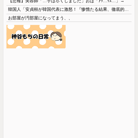
【悲報】美容師「…手は尽くしました」おば「ｱｯ…ｯｽ…」→
韓国人「安貞桓が韓国代表に激怒！『惨憺たる結果、徹底的な刷新が必要だ』と監督や協会を痛烈批判」
お部屋が汚部屋になってまう、、