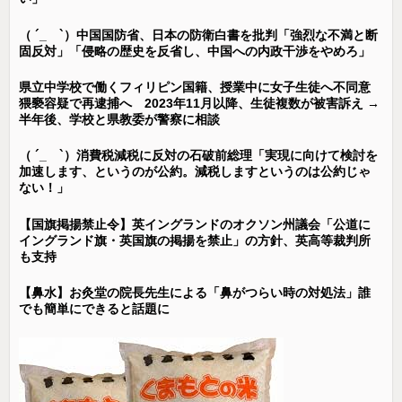
（ ´_ゝ`）中国国防省、日本の防衛白書を批判「強烈な不満と断
固反対」「侵略の歴史を反省し、中国への内政干渉をやめろ」
県立中学校で働くフィリピン国籍、授業中に女子生徒へ不同意
猥褻容疑で再逮捕へ 2023年11月以降、生徒複数が被害訴え →
半年後、学校と県教委が警察に相談
（ ´_ゝ`）消費税減税に反対の石破前総理「実現に向けて検討を
加速します、というのが公約。減税しますというのは公約じゃ
ない！」
【国旗掲揚禁止令】英イングランドのオクソン州議会「公道に
イングランド旗・英国旗の掲揚を禁止」の方針、英高等裁判所
も支持
【鼻水】お灸堂の院長先生による「鼻がつらい時の対処法」誰
でも簡単にできると話題に