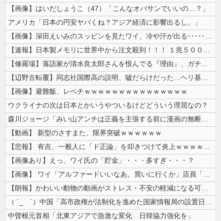
【画像】はいだしょうこ（47）「こんなオバサンでいいの…？」
アメリカ「日本の円安ヤバくね？アジア経済に影響出るし。」
【画像】深田えいみのスッピンを見たワイ、冷や汗が出る････････...
【速報】日本製メモリに世界中から注文殺到！！！ １兆５０００億円で工場...
【修羅場】落語家が清水良太郎さんを恨んでる『理由』、ガチでヤバイ・・・...
【辺野古転覆】同志社国際高の説明、嘘だらけだった…ヘリ基地反対協議会の...
【画像】避難飯、レベチｗｗｗｗｗｗｗｗｗｗｗｗｗｗｗ
ウクライナの次は日本とかいうやついるけどどういう理屈なの？
森川ジョージ「みい山アンチは正義を主張する前に漫画の無断転載をやめろよ...
【動画】 新型のさすまた、限界突破ｗｗｗｗｗｗ
【悲報】 有吉、一般人に「ド正論」を叩きつけて炎上ｗｗｗｗｗｗｗｗ
【画像あり】えっ、ワイ氏の「貯金」・・・多すぎ・・・？
【画像】 ワイ「アルファードいいなあ。買いに行くか」店員「ほいっ見積も...
【朗報】かわいい動物の動画がストレス・不安の軽減になる可能性。英大学の...
（ ´_ゝ`）中国「高市政権が法制化を進めた国家情報局の設置日が7月3...
中曽根元首相「北東アジアで急激な変化 日韓協力強化を」