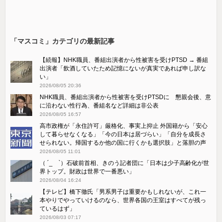
「マスコミ」カテゴリの最新記事
【続報】NHK職員、番組出演者から性被害を受けPTSD → 番組
出演者「飲酒していたため記憶にないが真実であれば申し訳な
い」
2026/08/05 20:36
NHK職員、番組出演者から性被害を受けPTSDに 懇親会後、意
に沿わない性行為、番組名など詳細は非公表
2026/08/05 16:57
高市政権が「永住許可」厳格化、事実上抑止 外国籍から「安心
して暮らせなくなる」「今の日本は居づらい」「自分を成長さ
せられない。帰国するか他の国に行くかも選択肢」と落胆の声
2026/08/05 11:01
（ ´_ゝ`）石破前首相、きのう記者団に「日本は少子高齢化が世
界トップ。財政は世界で一番悪い」
2026/08/04 16:24
【テレビ】橋下徹氏「男系男子は重要かもしれないが、これ一
本やりでやっていけるのなら、世界各国の王室はすべてが残っ
ているはず」
2026/08/03 07:17