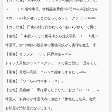
（ ´_ゝ`）中道幹事長、食料品消費税2年間1%の閣議決定を批判 → 記者「中道改革連合は食料品消費税ゼロを公約に掲げていたが？」→ 階猛氏「
スカートの中が凄いことになってるフリーグラドルTsumu
【ガチ映像】 田舎の村で行われてる ”逆レ●プ祭り” で男に跨って無理矢理チ●コを挿入する女の動画がエ□すぎる…
【速報】 日本製メモリに世界中から注文殺到！！！ １兆５０００億円で工場増築へ
韓国軍、対北朝鮮の最前線で重機関銃から実弾を撤去、米韓合同演習では米軍の無人機を「北朝鮮の侵入だ！」と迎撃一歩手前まで……ゆるんでるなぁ
【画像】カップヌードル、限界突破ｗｗｗ
ドイツ人男性がランニングシューズで富士登山 「足をくじいて動けない」
【画像】最近の高級ミニバンの顔キモすぎだろwww
【画像】「ワイらのゴマキ（３９）」
【悲報】美容師「…手は尽くしました」おば「ｱｯ…ｯｽ…」→
韓国人「安貞桓が韓国代表に激怒！『惨憺たる結果、徹底的な刷新が必要だ』と監督や協会を痛烈批判」
お部屋が汚部屋になってまう、、