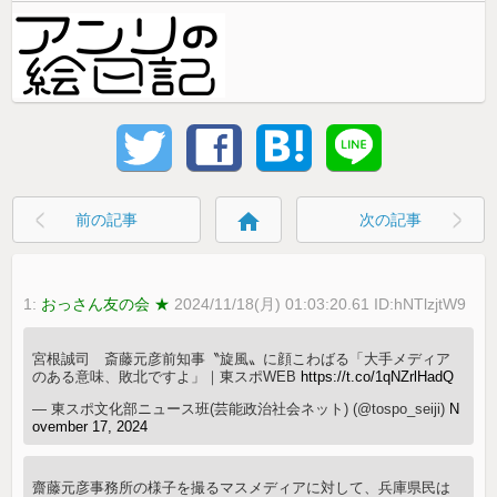
home
前の記事
次の記事
1:
おっさん友の会 ★
2024/11/18(月) 01:03:20.61 ID:hNTlzjtW9
宮根誠司 斎藤元彦前知事〝旋風〟に顔こわばる「大手メディア
のある意味、敗北ですよ」｜東スポWEB
https://t.co/1qNZrlHadQ
— 東スポ文化部ニュース班(芸能政治社会ネット) (@tospo_seiji)
N
ovember 17, 2024
齋藤元彦事務所の様子を撮るマスメディアに対して、兵庫県民は