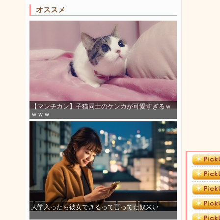
オススメ
【マンチカン】子猫同士のケンカが可愛すぎるｗ
ｗｗｗ
大学入ったら彼女できるって言ってた奴来い