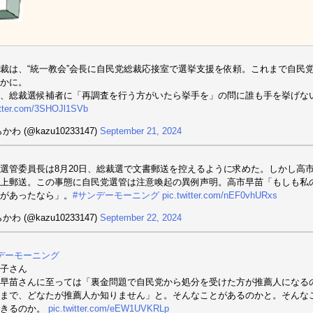
裁は、“統一教会”会長に自民党総裁応接室で選挙支援を依頼。これまで自民
かに。
、総裁選候補者に「再調査を行う方がいたら挙手を」の問に誰も手を挙げな
itter.com/3SHOJl1SVb
かわ (@kazu10233147)
September 21, 2024
選管委員長は8月20日、総裁選で文書郵送を控えるように求めた。しかし高市
上郵送。この事態に自民党選管は注意喚起の異例声明。高市早苗「もしも私
があったなら」。
#サンデーモーニング
pic.twitter.com/nEF0vhURxs
かわ (@kazu10233147)
September 22, 2024
デーモーニング
子さん
早苗さんに至っては「裏金問題で自民党から処分を受けた方が推薦人になる
まで、どなたが推薦人か知りません」と。そんなことがあるのかと。そんな
できるのか。
pic.twitter.com/eEW1UVKRLp