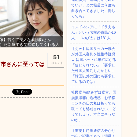
ていい、との報道に何度も
向き合ってきました。悔し
くても」
インドネシアに「ドラえも
ん」という名前の市民が16
人、「のび太」は181人
像】若くて美人な看護師さん
3）汚部屋すぎて掃除してくれる人
【えｗ】韓国サッカー協会
集ｗｗｗ
が外国人審判を性接待疑惑
51
→ 韓国ネットに動揺広がる
高市さんに至っては
コメント
「信じられない」「要求し
た外国人審判もおかしい」
「韓国以外の国にも要求し
ているのでは」
社民党 福島みずほ党首、国
旗損壊罪に危機感「お子様
ランチの日の丸は折っても
破っても処罰されない、 ど
うでしょう。本当にそうな
のか」
【重要】時事通信の分かり
づらい記事でネット混乱！