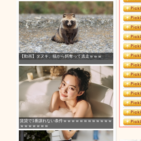
【動画】タヌキ、猫から餌奪って逃走ｗｗｗ
賃貸で1番譲れない条件ｗｗｗｗｗｗｗｗｗｗｗｗ
ｗｗｗｗｗｗｗ