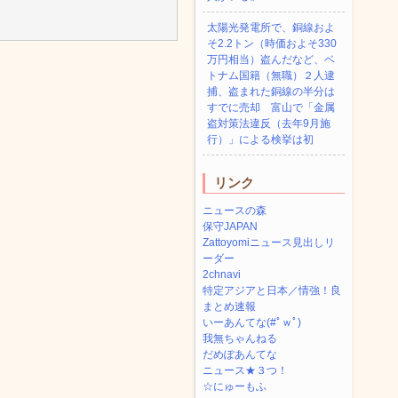
太陽光発電所で、銅線およ
そ2.2トン（時価およそ330
万円相当）盗んだなど、ベ
トナム国籍（無職）２人逮
捕、盗まれた銅線の半分は
すでに売却 富山で「金属
盗対策法違反（去年9月施
行）」による検挙は初
リンク
ニュースの森
保守JAPAN
Zattoyomiニュース見出しリ
ーダー
2chnavi
特定アジアと日本／情強！良
まとめ速報
いーあんてな(#ﾟｗﾟ)
我無ちゃんねる
だめぽあんてな
ニュース★３つ！
☆にゅーもふ