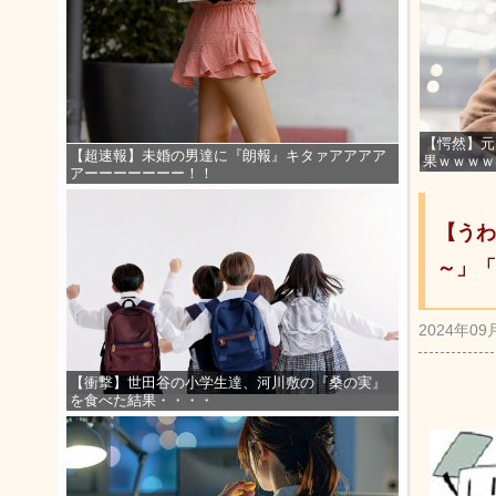
【愕然】元
【超速報】未婚の男達に『朗報』キタァアアアア
果ｗｗｗｗ
アーーーーーーー！！
【うわ
～」「
2024年09
【衝撃】世田谷の小学生達、河川敷の『桑の実』
を食べた結果・・・・