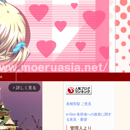
ok
詳しく見る
arrow_forward_ios
首相官邸 ご意見
e-Gov 各府省への政策に関す
る意見・要望
管理人より