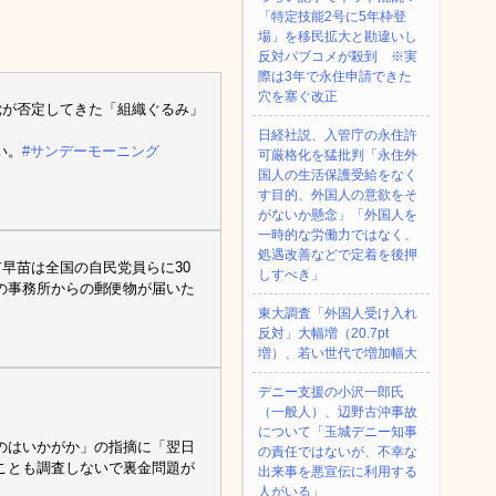
「特定技能2号に5年枠登
場」を移民拡大と勘違いし
反対パブコメが殺到 ※実
際は3年で永住申請できた
穴を塞ぐ改正
党が否定してきた「組織ぐるみ」
日経社説、入管庁の永住許
い。
#サンデーモーニング
可厳格化を猛批判「永住外
国人の生活保護受給をなく
す目的、外国人の意欲をそ
がないか懸念」「外国人を
一時的な労働力ではなく、
処遇改善などで定着を後押
早苗は全国の自民党員らに30
しすべき」
の事務所からの郵便物が届いた
東大調査「外国人受け入れ
反対」大幅増（20.7pt
増）、若い世代で増加幅大
デニー支援の小沢一郎氏
（一般人）、辺野古沖事故
について「玉城デニー知事
のはいかがか」の指摘に「翌日
の責任ではないが、不幸な
ことも調査しないで裏金問題が
出来事を悪宣伝に利用する
人がいる」