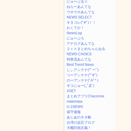
にゅーぷる☆
ねらーあんてな
ウホウホあんてな
NEWS SELECT
キタコレ(ﾟ∀ﾟ)！！
わくてか！
NewsLog
にゅーぷろ
アナログあんてな
２ｃｈまとめちゃんねる
NEWS CHOICE
特亜流あんてな
Best Trend News
しぃアンテナ(*ﾟーﾟ)
つーアンテナ(*ﾟ∀ﾟ)
のーアンテナ(ﾟAﾟ* )
ギコにゅー(,,ﾟДﾟ)
2GET
まとめアプリChaconne
matomeja
U-1NEWS
保守速報
あじあのネタ帳
台湾の反応ブログ
大艦巨砲主義！