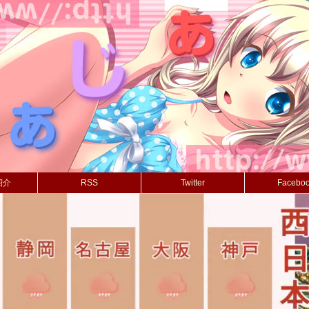
紹介
RSS
Twitter
Facebo