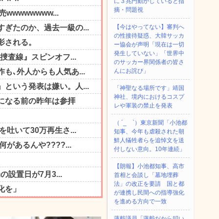
に３兆円動かしていると指
摘・問題視
【今はやってない】審判へ
の性接待疑惑、大韓サッカ
ー協会が声明「現在は一切
発生していない」「世界中
のサッカー界関係者の皆さ
んにお詫び」
「神聖なる場所です」靖国
神社、境内におけるコスプ
レや軍装の禁止を発表
（ ´_ゝ`）東京新聞「小池都
知事、今年も虐殺された朝
鮮人犠牲者らを追悼文を送
付しない意向。10年連続」
【朗報】小池都知事、高市
首相と会談し「墓地埋葬
法」の改正を要請 国と都
が連携し民間への指導強化
を進める方向で一致
蓮舫議員「蓮舫だから叩い