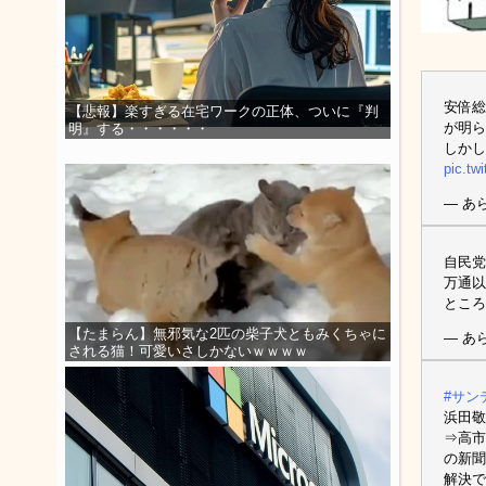
安倍総
【悲報】楽すぎる在宅ワークの正体、ついに『判
が明ら
明』する・・・・・・
しかし
pic.tw
— あら
自民党
万通以
ところ
【たまらん】無邪気な2匹の柴子犬ともみくちゃに
— あら
される猫！可愛いさしかないｗｗｗｗ
#サン
浜田敬
⇒高市
の新聞
解決