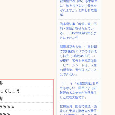
被団協代表（85）も中学生
に「核を持たないで日本を
守れますか」と問われ危機
感
熊本県知事「報道に強い不
満・苦情が寄せられてい
る」→TBSの報道特集がま
さにそれな件
隅田川花火大会、中国SNS
で無料観覧エリアの場所取
り転売（1席約3500円～）
が横行 警告も無視警備員
「ビニールシートは、人様
の所有物。警告以上のこと
はできない」
（ ´_ゝ`）「石破総理は世界
でも珍しい、国民による石
破辞めるなデモが自然発生
した総理大臣です」
世耕議員、国会で審議・議
決した予算を財務省が勝手