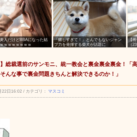
美人だけどBBAになった結
「嬉しすぎて！」とんでもないジャン
【画
ｗｗｗｗｗｗｗｗ
プ力を発揮する柴犬が話題に
（2
を募
】総裁選前のサンモニ、統一教会と裏金裏金裏金！「
そんな事で裏金問題きちんと解決できるのか！」
月22日16:02 / カテゴリ：
マスコミ