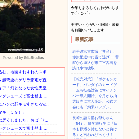
今年もよろしくおねがいしま
す(´・ω・`)
手洗い・うがい・睡眠・栄養
もお願いいたします
最新記事
岩手県宮古市議（共産）、
赤旗配達中に当て逃げ → 警
Powered by 
GliaStudios
察から連絡が来て宮古署を
訪れ事情聴取
Mute
【転売対策】『ポケモンカ
ード』バンダイのカードゲ
ームも転売対策にマイナン
バー導入開始、今月から抽
選販売に本人認証、公式大
会にも「効果バツグン」
長崎の語り部お爺ちゃん
（84）、修学旅行生に「日
本も原爆を持たないと負け
る」と言われびっくり！