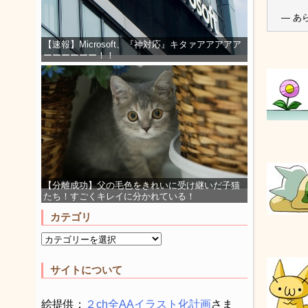
— あら
【速報】Microsoft、『神対応』キタァアアアアア
ーーーーーー！！
【分離成功】父の毛色をきれいに受け継いだ子猫
たち！すごくキレイに分かれている！
カテゴリ
サイトについて
絵提供：
２ch全AAイラスト化計画
さま