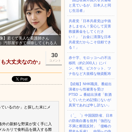
「国は在留外国人を労働者
と見ているが、日本人と同
じ生活者」
共産党「日本共産党は中抜
きしません！安心して災害
救援募金をしてくださ
い！」「お金に清潔な日本
像】若くて美人な看護師さん
共産党だからこそ信頼でき
3）汚部屋すぎて掃除してくれる人
集ｗｗｗ
る！」
30
赤十字、モロッコへの不法
ても大丈夫なのか」
コメント
移民（約2,000人）にパ
ン、牛乳、ビスケット、ツ
ナ缶など大規模な物資配布
【続報】NHK職員、番組出
演者から性被害を受け
PTSD → 番組出演者「飲酒
していたため記憶にないが
真実であれば申し訳ない」
っているのか」と探した末にメ
（ ´_ゝ`）中国国防省、日本
の防衛白書を批判「強烈な
格外の新鮮な野菜が安く手に入
不満と断固反対」「侵略の
メルカリで食料品を購入する際
歴史を反省し、中国への内