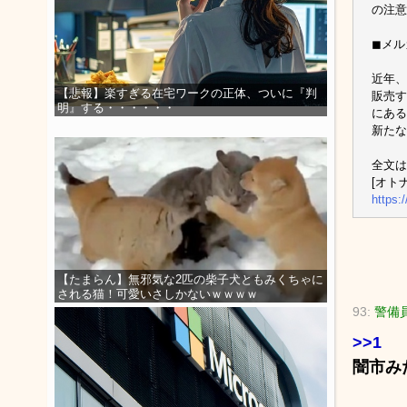
の注意
◼メル
近年、
【悲報】楽すぎる在宅ワークの正体、ついに『判
販売す
明』する・・・・・・
にある
新たな
全文は
[オトナ
https:
【たまらん】無邪気な2匹の柴子犬ともみくちゃに
される猫！可愛いさしかないｗｗｗｗ
93:
警備員[
>>1
闇市み