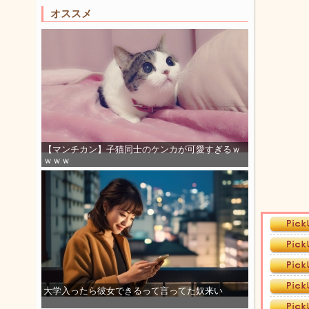
オススメ
【マンチカン】子猫同士のケンカが可愛すぎるｗ
ｗｗｗ
大学入ったら彼女できるって言ってた奴来い