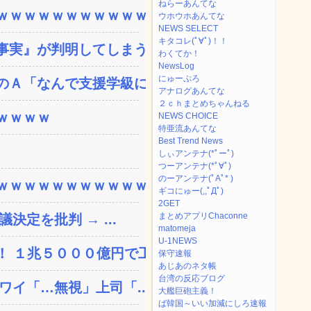
ねらーあんてな
ｗｗｗｗｗｗｗｗｗｗｗ...
ウホウホあんてな
NEWS SELECT
キタコレ(ﾟ∀ﾟ)！！
実』が判明してしまう・...
わくてか！
NewsLog
にゅーぷろ
Ａ「なんで支援学級に入...
アナログあんてな
２ｃｈまとめちゃんねる
ｗｗｗｗ
NEWS CHOICE
特亜流あんてな
Best Trend News
しぃアンテナ(*ﾟーﾟ)
つーアンテナ(*ﾟ∀ﾟ)
のーアンテナ(ﾟAﾟ* )
ｗｗｗｗｗｗｗｗｗｗｗ...
ギコにゅー(,,ﾟДﾟ)
2GET
まとめアプリChaconne
決定を批判 → ...
matomeja
U-1NEWS
 １兆５０００億円で工...
保守速報
あじあのネタ帳
台湾の反応ブログ
ワイ「…無視」上司「...
大艦巨砲主義！
ば韓国～いい加減にしろ速報