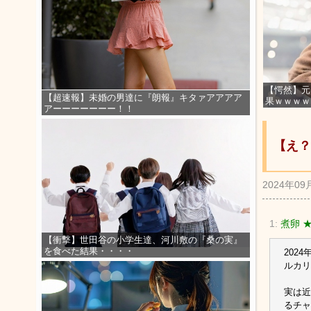
【愕然】元
【超速報】未婚の男達に『朗報』キタァアアアア
果ｗｗｗｗ
アーーーーーーー！！
【え？
2024年09
1:
煮卵 
【衝撃】世田谷の小学生達、河川敷の『桑の実』
を食べた結果・・・・
202
ルカリ
実は近
るチャ