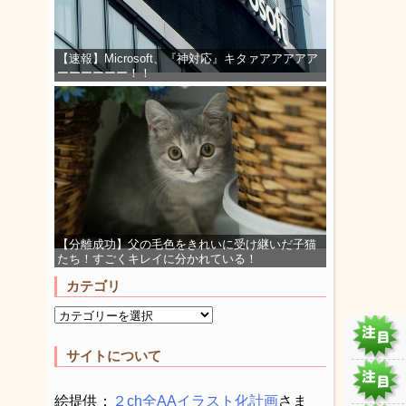
【速報】Microsoft、『神対応』キタァアアアアア
ーーーーーー！！
【分離成功】父の毛色をきれいに受け継いだ子猫
たち！すごくキレイに分かれている！
カテゴリ
サイトについて
絵提供：
２ch全AAイラスト化計画
さま