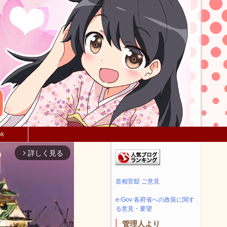
ok
詳しく見る
arrow_forward_ios
首相官邸 ご意見
e-Gov 各府省への政策に関す
る意見・要望
管理人より