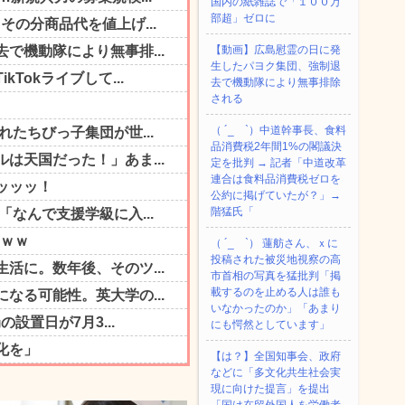
国内の紙雑誌で「１００万
部超」ゼロに
【動画】広島慰霊の日に発
生したパヨク集団、強制退
去で機動隊により無事排除
される
（ ´_ゝ`）中道幹事長、食料
品消費税2年間1%の閣議決
定を批判 → 記者「中道改革
連合は食料品消費税ゼロを
公約に掲げていたが？」→
階猛氏「
（ ´_ゝ`） 蓮舫さん、ｘに
投稿された被災地視察の高
市首相の写真を猛批判「掲
載するのを止める人は誰も
いなかったのか」「あまり
にも愕然としています」
【は？】全国知事会、政府
などに「多文化共生社会実
現に向けた提言」を提出