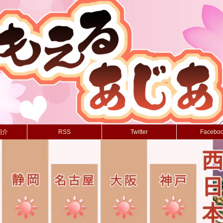
紹介
RSS
Twitter
Facebo