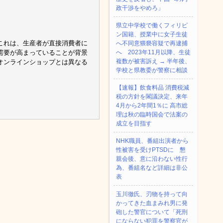
政干渉をやめろ」
県立中学校で働くフィリピ
ン国籍、授業中に女子生徒
これは、生産者が直接消費者に
へ不同意猥褻容疑で再逮捕
需要が高まっていることが背景
へ 2023年11月以降、生徒
複数が被害訴え → 半年後、
オンラインショップとは異なる
学校と県教委が警察に相談
【速報】飲食料品 消費税減
税の方針を閣議決定、来年
4月から2年間1％に 高市総
理は秋の臨時国会で法案の
成立を目指す
NHK職員、番組出演者から
性被害を受けPTSDに 懇
親会後、意に沿わない性行
為、番組名など詳細は非公
表
玉川徹氏、刃物を持って向
かってきた血まみれ男に発
砲した警官について「死刑
にならない犯罪を警察官が