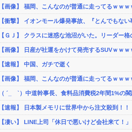
【画像】 福岡、こんなのが普通に走ってるｗｗｗｗ
【衝撃】 イオンモール爆発事故、『とんでもない事
【ＧＪ】 クラスに迷惑な池沼がいた。リーダー格の
【画像】 日産が社運をかけて発売するSUVｗｗｗ
【速報】 中国、ガチで逝く
【画像】 福岡、こんなのが普通に走ってるｗｗｗｗ
（ ´_ゝ`）中道幹事長、食料品消費税2年間1%の閣議
【速報】 日本製メモリに世界中から注文殺到！！！
【凄い】 LINE上司「休日で悪いけど会社来て！」