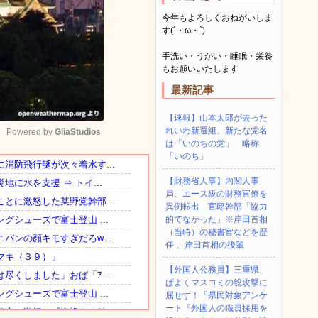
今年もよろしくおねがいしま
す(´・ω・`)
手洗い・うがい・睡眠・栄養
もお願いいたします
最新記事
【速報】山本太郎が去った
れいわ新選組、新たな党名
Powered by 
GliaStudios
は「いのちの党」 略称
「いのち」
Mute
【財務省人事】内閣人事
局、エース級の財務官僚を
異例転出 官邸幹部「協力
的でなかった」※岸田首相
（当時）の秘書官などを歴
任 、岸田首相の後輩
【外国人公務員】三重県、
ぱよくマスコミの総攻撃に
屈せず！「県民対象アンケ
ート『外国人の職員採用を