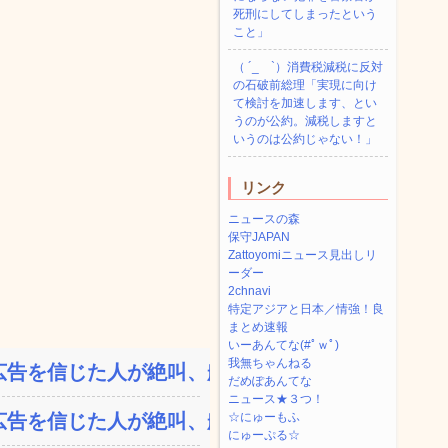
死刑にしてしまったという
こと」
（ ´_ゝ`）消費税減税に反対
の石破前総理「実現に向け
て検討を加速します、とい
うのが公約。減税しますと
いうのは公約じゃない！」
リンク
ニュースの森
保守JAPAN
Zattoyomiニュース見出しリ
ーダー
2chnavi
特定アジアと日本／情強！良
まとめ速報
いーあんてな(#ﾟｗﾟ)
我無ちゃんねる
告を信じた人が絶叫、船が...
だめぽあんてな
ニュース★３つ！
告を信じた人が絶叫、船が...
☆にゅーもふ
にゅーぷる☆