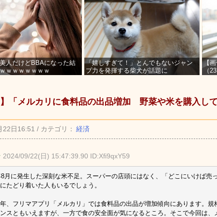
美人だけどBBAになった結
「嬉しすぎて！」とんでもないジャン
【画
ｗｗｗｗｗｗｗｗ
プ力を発揮する柴犬が話題に
（2
を募
】「メルカリに食料品の出品増加 野菜や米を購入し
月22日16:51 / カテゴリ：
経済
★
2024/09/22(日) 15:47:39.90 ID:Xfi9qxY59
4年8月に発生した深刻な米不足。スーパーの店頭にはなく、「どこにいけば売
にたどり着いた人もいるでしょう。
年、フリマアプリ「メルカリ」では食料品の出品が増加傾向にあります。規
ンスともいえますが、一方で食の安全面が気になるところ。そこで今回は、