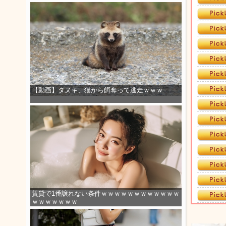
【動画】タヌキ、猫から餌奪って逃走ｗｗｗ
賃貸で1番譲れない条件ｗｗｗｗｗｗｗｗｗｗｗｗ
ｗｗｗｗｗｗｗ