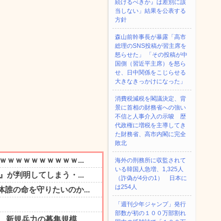
続けるべきか』は差別に該
当しない」結果を公表する
方針
森山前幹事長が暴露「高市
総理のSNS投稿が習主席を
怒らせた」 「その投稿が中
国側（習近平主席）を怒ら
せ、日中関係をこじらせる
大きなきっかけになった」
消費税減税を閣議決定、背
景に首相の財務省への強い
不信と人事介入の示唆 歴
代政権に増税を主導してき
た財務省、高市内閣に完全
敗北
海外の刑務所に収監されて
いる韓国人急増、1,325人
（詐偽が4分の1） 日本に
は254人
「週刊少年ジャンプ」発行
部数が初の１００万部割れ