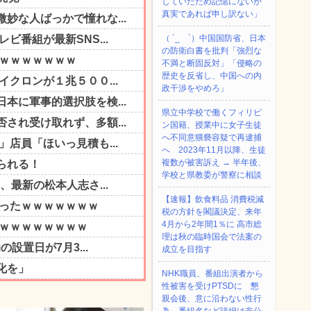
していたため記憶にないが
真実であれば申し訳ない」
（ ´_ゝ`）中国国防省、日本
の防衛白書を批判「強烈な
不満と断固反対」「侵略の
歴史を反省し、中国への内
政干渉をやめろ」
県立中学校で働くフィリピ
ン国籍、授業中に女子生徒
へ不同意猥褻容疑で再逮捕
へ 2023年11月以降、生徒
複数が被害訴え → 半年後、
学校と県教委が警察に相談
【速報】飲食料品 消費税減
税の方針を閣議決定、来年
4月から2年間1％に 高市総
理は秋の臨時国会で法案の
成立を目指す
NHK職員、番組出演者から
性被害を受けPTSDに 懇
親会後、意に沿わない性行