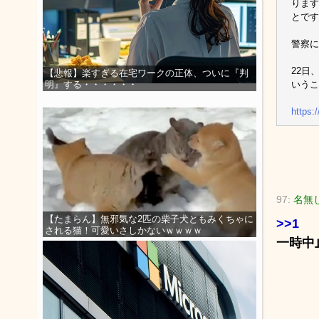
ります
とです
警察に
22日
【悲報】楽すぎる在宅ワークの正体、ついに『判
いうこ
明』する・・・・・・
https:
97:
名無
【たまらん】無邪気な2匹の柴子犬ともみくちゃに
>>1
される猫！可愛いさしかないｗｗｗｗ
一時中