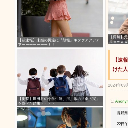
【愕然】元
【超速報】未婚の男達に『朗報』キタァアアアア
果ｗｗｗｗ
アーーーーーーー！！
【速報
けた人
2024年09
【衝撃】世田谷の小学生達、河川敷の『桑の実』
1:
Anony
を食べた結果・・・・
長野県
22日