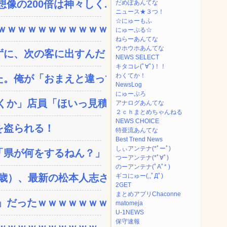
の200倍は神々しく...
だめぽあんてな
ニュース★３つ！
☆にゅーもふ
ｗｗｗｗｗｗｗｗｗｗｗ...
にゅーぷる☆
ねらーあんてな
ウホウホあんてな
、次の客に出すんだ！ ...
NEWS SELECT
キタコレ(ﾟ∀ﾟ)！！
わくてか！
。俺が「おまえと違って浮...
NewsLog
にゅーぷろ
か」店員「ほいっ見積も...
アナログあんてな
２ｃｈまとめちゃんねる
NEWS CHOICE
を盗られる！
特亜流あんてな
Best Trend News
しぃアンテナ(*ﾟーﾟ)
県が何をするねん？」と存...
つーアンテナ(*ﾟ∀ﾟ)
のーアンテナ(ﾟAﾟ* )
）、最新の松本人志さ...
ギコにゅー(,,ﾟДﾟ)
2GET
まとめアプリChaconne
」だったｗｗｗｗｗｗｗ
matomeja
U-1NEWS
保守速報