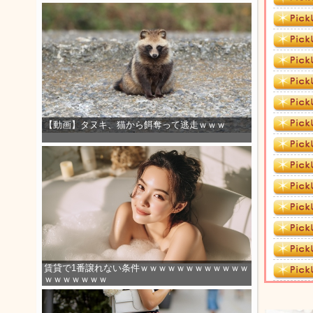
【動画】タヌキ、猫から餌奪って逃走ｗｗｗ
賃貸で1番譲れない条件ｗｗｗｗｗｗｗｗｗｗｗｗ
ｗｗｗｗｗｗｗ