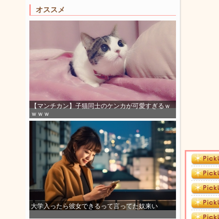
オススメ
【マンチカン】子猫同士のケンカが可愛すぎるｗ
ｗｗｗ
大学入ったら彼女できるって言ってた奴来い