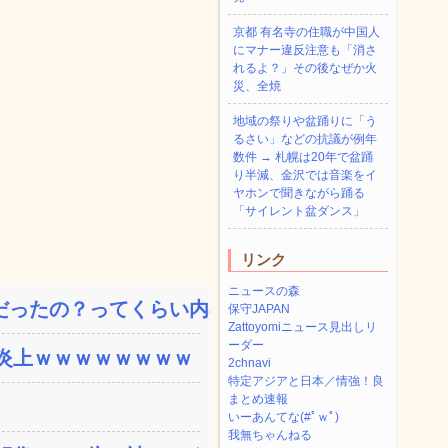
京都 有名寺の住職が中国人
にマナー違反注意も「消さ
れるよ？」その後なぜか火
災、全焼
地域の祭りや盆踊りに「う
るさい」などの抗議が例年
数件 → 札幌は20年で盆踊
り半減、金沢では音楽をイ
ヤホンで聞きながら踊る
「サイレント盆ダンス」
リンク
ニュースの森
ったの？ってくらい内容...
保守JAPAN
Zattoyomiニュース見出しリ
ーダー
炎上ｗｗｗｗｗｗｗｗ
2chnavi
特定アジアと日本／情強！良
まとめ速報
いーあんてな(#ﾟｗﾟ)
我無ちゃんねる