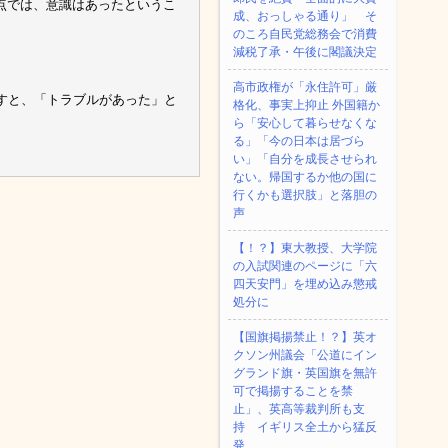
点では、意識はあったというこ
成、おっしゃる通り」 そ
のころ自民党総務会で消費
減税了承・午後に閣議決定
高市政権が「永住許可」厳
すと、「トラブルがあった」と
格化、事実上抑止 外国籍か
ら「安心して暮らせなくな
る」「今の日本は居づら
い」「自分を成長させられ
ない。帰国するか他の国に
行くかも選択肢」と落胆の
声
【！？】東大教授、大学院
の入試関連のページに「六
四天安門」を埋め込み懲戒
処分に
【国旗掲揚禁止！？】英オ
クソン州議会「公道にイン
グランド旗・英国旗を無許
可で掲揚することを禁
止」、英高等裁判所も支
持 イギリス全土から猛反
発