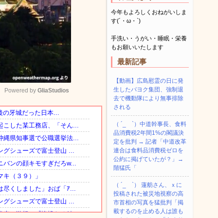
今年もよろしくおねがいしま
す(´・ω・`)
手洗い・うがい・睡眠・栄養
もお願いいたします
最新記事
【動画】広島慰霊の日に発
生したパヨク集団、強制退
Powered by 
GliaStudios
去で機動隊により無事排除
される
Mute
（ ´_ゝ`）中道幹事長、食料
品消費税2年間1%の閣議決
定を批判 → 記者「中道改革
連合は食料品消費税ゼロを
公約に掲げていたが？」→
階猛氏「
（ ´_ゝ`） 蓮舫さん、ｘに
投稿された被災地視察の高
市首相の写真を猛批判「掲
載するのを止める人は誰も