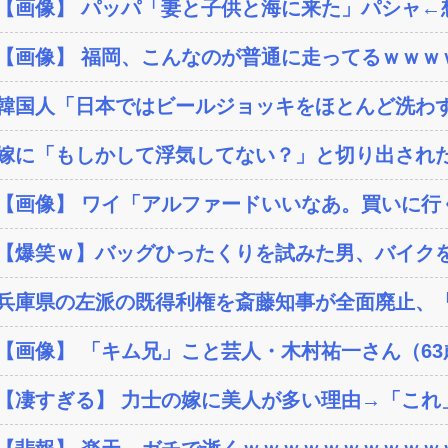
【画像】 パッパ「妻と子供と海に来た」パシャ←想像
【画像】 福岡、こんなのが普通に走ってるｗｗｗｗ
韓国人「日本ではビールジョッキをほとんど洗わずに
嫁に「もしかして浮気してない？」と切り出された
【画像】 ワイ「アルファードいいなあ。買いに行く
【爆笑ｗ】バッグひったくりを試みた男、バイク
兵庫県の左派の既得利権を斎藤知事が全面廃止、「
【画像】 「キム兄」こと芸人・木村祐一さん（63歳
【凄すぎる】 力士の嫁に美人が多い理由→「これ