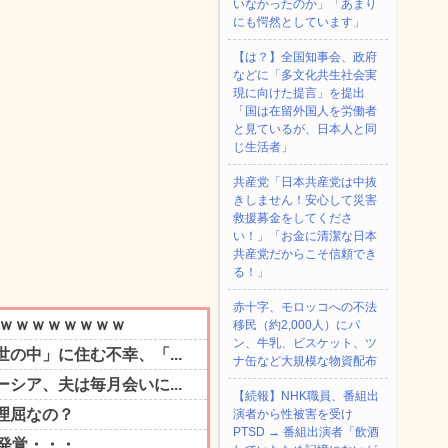
いなかったのか」「あまり
にも愕然としています」
【は？】全国知事会、政府
などに「多文化共生社会実
現に向けた提言」を提出
「国は在留外国人を労働者
と見ているが、日本人と同
じ生活者」
共産党「日本共産党は中抜
きしません！安心して災害
救援募金をしてくださ
い！」「お金に清潔な日本
共産党だからこそ信頼でき
る！」
赤十字、モロッコへの不法
移民（約2,000人）にパ
ン、牛乳、ビスケット、ツ
ナ缶など大規模な物資配布
【続報】NHK職員、番組出
演者から性被害を受け
PTSD → 番組出演者「飲酒