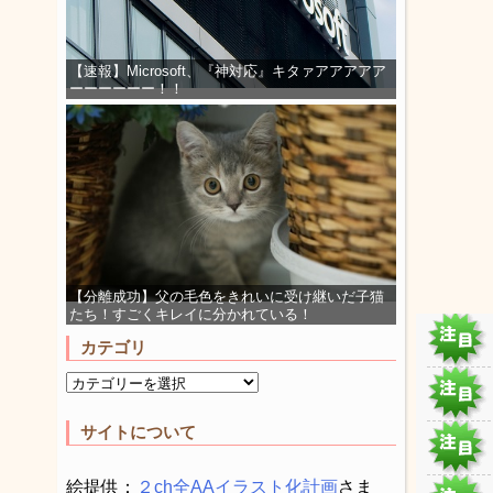
【速報】Microsoft、『神対応』キタァアアアアア
ーーーーーー！！
【分離成功】父の毛色をきれいに受け継いだ子猫
たち！すごくキレイに分かれている！
カテゴリ
サイトについて
絵提供：
２ch全AAイラスト化計画
さま