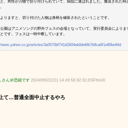
と、男性が刃物で切り付けられていて、病院に運ばれました。搬送された時
。
よりますと、切り付けた人物は身柄を確保されたということです。
、公園はアニメソングの野外フェスの会場となっていて、実行委員会によりま
とです。フェスは一時中断しています。
//news.yahoo.co.jp/articles/3a0570bf741d2604eb0de6fb7b8ca6f1e90be94d
しさん＠恐縮です
2024/09/22(日) 14:49:58.92 ID:2ISFthiU0
止て…普通全面中止するやろ