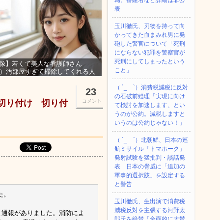
為、番組名など詳細は非公
表
玉川徹氏、刃物を持って向
かってきた血まみれ男に発
砲した警官について「死刑
にならない犯罪を警察官が
死刑にしてしまったという
像】若くて美人な看護師さん
こと」
3）汚部屋すぎて掃除してくれる人
集ｗｗｗ
（ ´_ゝ`）消費税減税に反対
23
の石破前総理「実現に向け
切り付け 切り付
コメント
て検討を加速します、とい
うのが公約。減税しますと
いうのは公約じゃない！」
（ ´_ゝ`）北朝鮮、日本の巡
航ミサイル「‌トマホーク」
発射試験を猛批判・談話発
表 日本の脅威に「追加の
軍事的選択肢」を設定する
と警告
た。
玉川徹氏、生出演で消費税
減税反対を主張する河野太
と通報がありました。消防によ
郎氏を絶賛「全面的に大賛