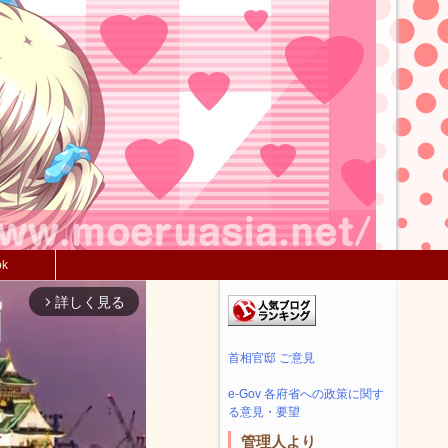
ok
詳しく見る
arrow_forward_ios
首相官邸 ご意見
e-Gov 各府省への政策に関す
る意見・要望
管理人より