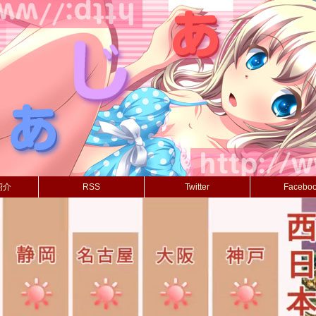
紹介
RSS
Twitter
Facebo