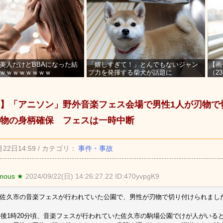
美人だけどBBAになった結
「嬉しすぎて！」とんでもないジャン
【画
ｗｗｗｗｗｗｗｗ
プ力を発揮する柴犬が話題に
（2
を募
】「アニソン」野外音楽フェス会場で男性1人が刃物で
物の身柄確保 フェスは一時中断
月22日14:59 / カテゴリ：
事件・事故
mous ★
2024/09/22(日) 14:26:27.22 ID:470yvpgK9
佐久市の音楽フェスが行われていた公園で、男性が刃物で切り付けられまし
午後1時20分頃、音楽フェスが行われていた佐久市の駒場公園でけが人がいる