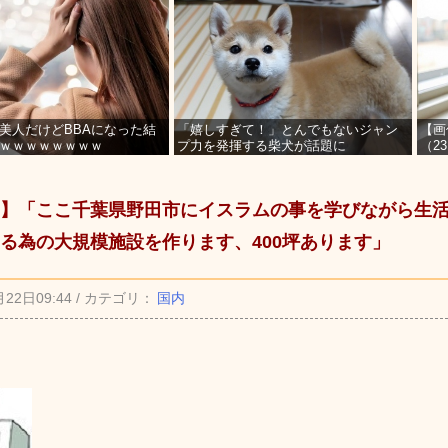
美人だけどBBAになった結
「嬉しすぎて！」とんでもないジャン
【画
ｗｗｗｗｗｗｗｗ
プ力を発揮する柴犬が話題に
（2
を募
】「ここ千葉県野田市にイスラムの事を学びながら生
る為の大規模施設を作ります、400坪あります」
月22日09:44 / カテゴリ：
国内