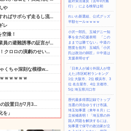
盗対策法違反（去年9月施
行）」による検挙は初
れいわ新選組、公式グッズ
半額セールｗｗｗｗ
小沢一郎氏、玉城デニー知
事を全力応援表明 「この
ままでは勝てない」中道の
態度を批判 玉城氏「小沢
氏は政治の師匠」※中道は
支援表明せず
「日本人が減り外国人が増
えた｣市区町村ランキング
1位 大阪市、2位 横浜市、3
位 名古屋市、4位 京都市、
5位 埼玉県川口市
歴代最多得票記録でトップ
当選の河合ゆうすけ市議、
埼玉知事選（来年８月）に
立候補表明！「埼玉県の外
国人問題を解決するには、
知事選で保守の政治家が立