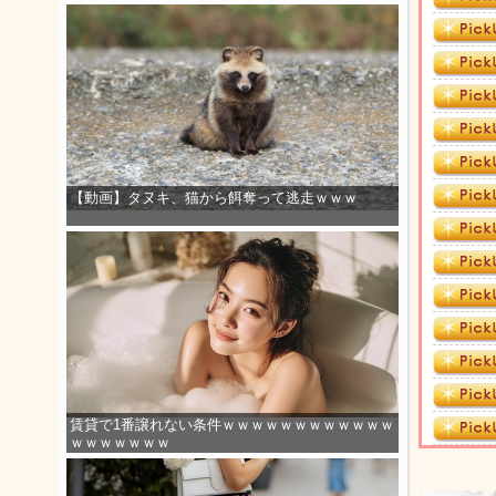
【動画】タヌキ、猫から餌奪って逃走ｗｗｗ
賃貸で1番譲れない条件ｗｗｗｗｗｗｗｗｗｗｗｗ
ｗｗｗｗｗｗｗ