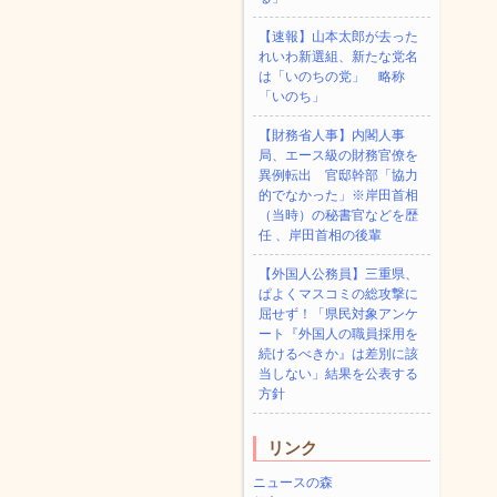
【速報】山本太郎が去った
れいわ新選組、新たな党名
は「いのちの党」 略称
「いのち」
【財務省人事】内閣人事
局、エース級の財務官僚を
異例転出 官邸幹部「協力
的でなかった」※岸田首相
（当時）の秘書官などを歴
任 、岸田首相の後輩
【外国人公務員】三重県、
ぱよくマスコミの総攻撃に
屈せず！「県民対象アンケ
ート『外国人の職員採用を
続けるべきか』は差別に該
当しない」結果を公表する
方針
リンク
ニュースの森