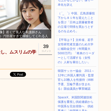
ち上がるしかない」保守一
本化を訴え
（ ´_ゝ`）中国、広島原爆投
下から８１年を迎えたこと
を受け「日本は原爆被害者
の立場で同情を買おうとす
るのを止めろ」
像】若くて美人な看護師さん
3）汚部屋すぎて掃除してくれる人
集ｗｗｗ
【平等は？】文科省、若手
女性研究者支援のため大学
39
に補助金交付（年間最大
活し、ムスリムの学
コメント
5000万円）「将来のリーダ
ーとして活躍する（女性
の）人材を輩出したい」
韓国サッカー協会 2011～
12年に外国人審判員・監督
官ら10数人を性接待（W杯
予選、五輪予選が含まれ
る）国会議員が事実確認
SpaceX、米国防関連技術
保護を重視し供給連鎖から
中国系を完全排除へ 供給
業者に「中国籍人員を