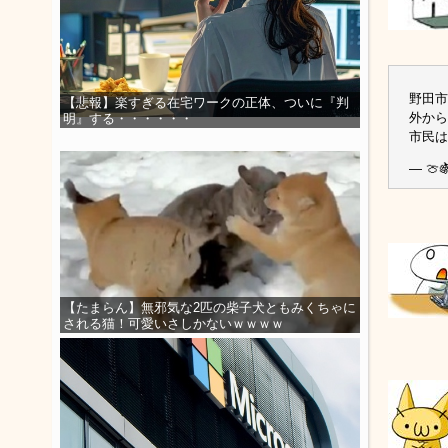
野田市
【悲報】楽すぎる在宅ワークの正体、ついに『判
外から
明』する・・・・・・
市民は
— 🍈
【たまらん】無邪気な2匹の柴子犬ともみくちゃに
される猫！可愛いさしかないｗｗｗｗ