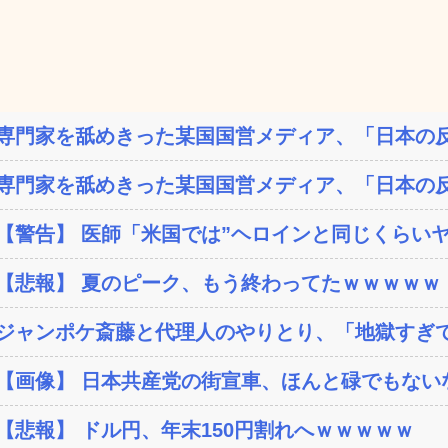
専門家を舐めきった某国国営メディア、「日本の反
専門家を舐めきった某国国営メディア、「日本の反
【警告】 医師「米国では”ヘロインと同じくらいヤバ
【悲報】 夏のピーク、もう終わってたｗｗｗｗｗ
ジャンポケ斎藤と代理人のやりとり、「地獄すぎて
【画像】 日本共産党の街宣車、ほんと碌でもない
【悲報】 ドル円、年末150円割れへｗｗｗｗｗ