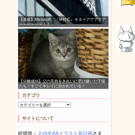
【速報】Microsoft、『神対応』キタァアアアアア
ーーーーーー！！
【分離成功】父の毛色をきれいに受け継いだ子猫
たち！すごくキレイに分かれている！
カテゴリ
サイトについて
絵提供：
２ch全AAイラスト化計画
さま