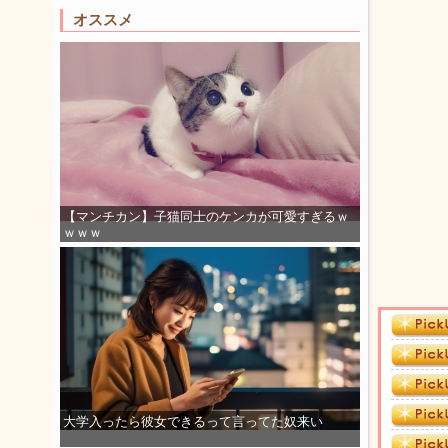
オススメ
【マンチカン】子猫同士のケンカが可愛すぎるｗ
ｗｗｗ
大学入ったら彼女できるって言ってた奴来い