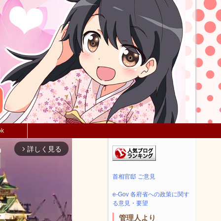
ok
詳しく見る
arrow_forward_ios
首相官邸 ご意見
e-Gov 各府省への政策に関す
る意見・要望
管理人より