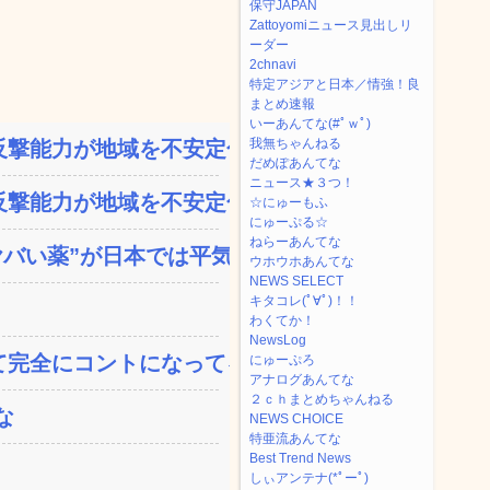
保守JAPAN
Zattoyomiニュース見出しリ
ーダー
2chnavi
特定アジアと日本／情強！良
まとめ速報
いーあんてな(#ﾟｗﾟ)
我無ちゃんねる
撃能力が地域を不安定化さ...
だめぽあんてな
ニュース★３つ！
撃能力が地域を不安定化さ...
☆にゅーもふ
にゅーぷる☆
ねらーあんてな
い薬”が日本では平気...
ウホウホあんてな
NEWS SELECT
キタコレ(ﾟ∀ﾟ)！！
わくてか！
NewsLog
完全にコントになってる…...
にゅーぷろ
アナログあんてな
２ｃｈまとめちゃんねる
な
NEWS CHOICE
特亜流あんてな
Best Trend News
しぃアンテナ(*ﾟーﾟ)