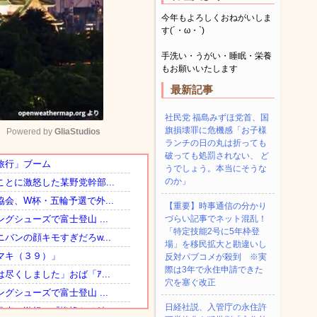
今年もよろしくおねがいしま
す(´・ω・`)
手洗い・うがい・睡眠・栄養
もお願いいたします
最新記事
社民党 福島みずほ党首、国
旗損壊罪に危機感「お子様
Powered by 
GliaStudios
ランチの日の丸は折っても
破っても処罰されない、 ど
うでしょう。本当にそうな
Mute
のか」
【重要】時事通信の分かり
づらい記事でネット混乱！
「特定技能2号に5年枠登
場」を移民拡大と勘違いし
反対パブコメが殺到 ※実
際は3年で永住申請できた
穴を塞ぐ改正
日経社説、入管庁の永住許