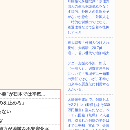
可厳格化を猛批判「永住外
国人の生活保護受給をなく
す目的、外国人の意欲をそ
がないか懸念」「外国人を
一時的な労働力ではなく、
処遇改善などで定着を後押
しすべき」
東大調査「外国人受け入れ
反対」大幅増（20.7pt
増）、若い世代で増加幅大
デニー支援の小沢一郎氏
（一般人）、辺野古沖事故
について「玉城デニー知事
の責任ではないが、不幸な
出来事を悪宣伝に利用する
人がいる」
太陽光発電所で、銅線およ
そ2.2トン（時価およそ330
万円相当）盗んだなど、ベ
トナム国籍（無職）２人逮
捕、盗まれた銅線の半分は
すでに売却 富山で「金属