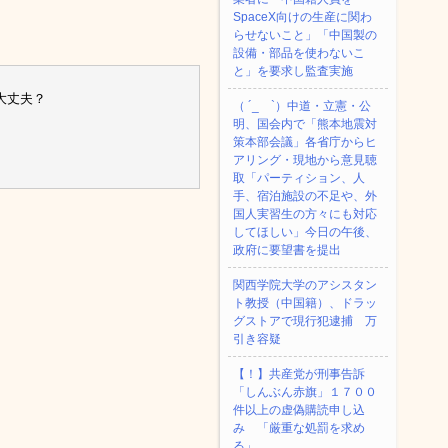
SpaceX向けの生産に関わ
らせないこと」「中国製の
設備・部品を使わないこ
と」を要求し監査実施
大丈夫？
（ ´_ゝ`）中道・立憲・公
明、国会内で「熊本地震対
策本部会議」各省庁からヒ
アリング・現地から意見聴
取「パーティション、人
手、宿泊施設の不足や、外
国人実習生の方々にも対応
してほしい」今日の午後、
政府に要望書を提出
関西学院大学のアシスタン
ト教授（中国籍）、ドラッ
グストアで現行犯逮捕 万
引き容疑
【！】共産党が刑事告訴
「しんぶん赤旗」１７００
件以上の虚偽購読申し込
み 「厳重な処罰を求め
る」