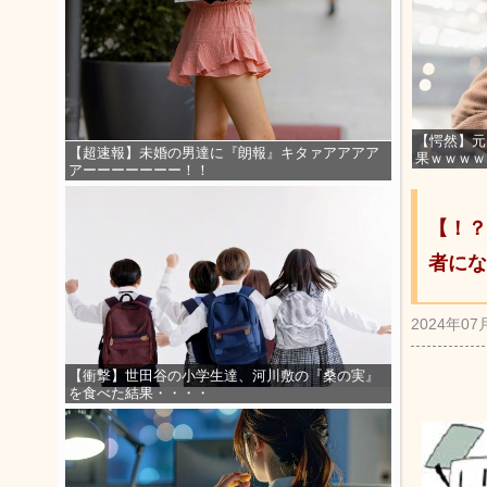
【愕然】元
【超速報】未婚の男達に『朗報』キタァアアアア
果ｗｗｗｗ
アーーーーーーー！！
【！？
者にな
2024年07
【衝撃】世田谷の小学生達、河川敷の『桑の実』
を食べた結果・・・・