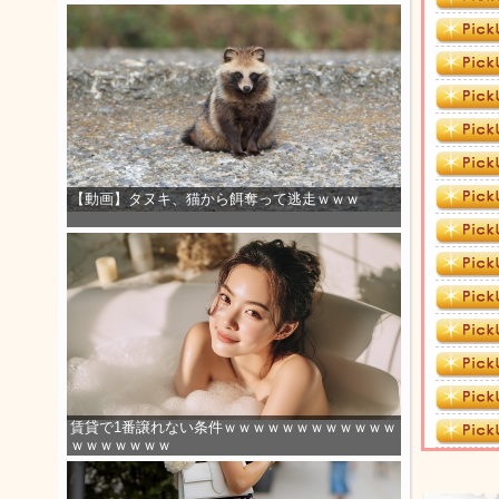
【動画】タヌキ、猫から餌奪って逃走ｗｗｗ
賃貸で1番譲れない条件ｗｗｗｗｗｗｗｗｗｗｗｗ
ｗｗｗｗｗｗｗ