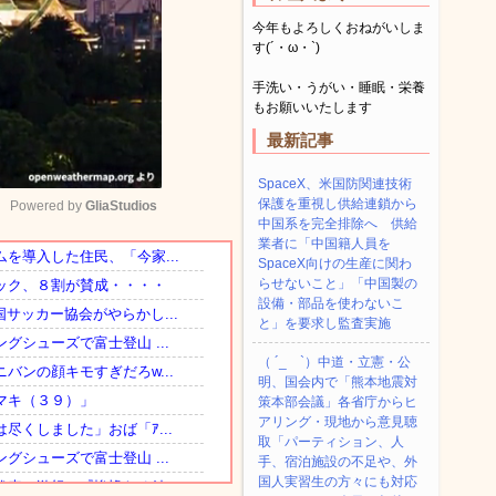
今年もよろしくおねがいしま
す(´・ω・`)
手洗い・うがい・睡眠・栄養
もお願いいたします
最新記事
SpaceX、米国防関連技術
保護を重視し供給連鎖から
Powered by 
GliaStudios
中国系を完全排除へ 供給
業者に「中国籍人員を
SpaceX向けの生産に関わ
Mute
らせないこと」「中国製の
設備・部品を使わないこ
と」を要求し監査実施
（ ´_ゝ`）中道・立憲・公
明、国会内で「熊本地震対
策本部会議」各省庁からヒ
アリング・現地から意見聴
取「パーティション、人
手、宿泊施設の不足や、外
国人実習生の方々にも対応