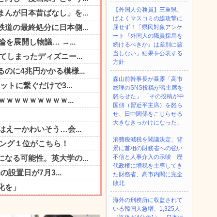
【外国人公務員】三重県、
ぱよくマスコミの総攻撃に
屈せず！「県民対象アンケ
ート『外国人の職員採用を
続けるべきか』は差別に該
当しない」結果を公表する
方針
森山前幹事長が暴露「高市
総理のSNS投稿が習主席を
怒らせた」 「その投稿が中
国側（習近平主席）を怒ら
せ、日中関係をこじらせる
大きなきっかけになった」
消費税減税を閣議決定、背
景に首相の財務省への強い
不信と人事介入の示唆 歴
代政権に増税を主導してき
た財務省、高市内閣に完全
敗北
海外の刑務所に収監されて
いる韓国人急増、1,325人