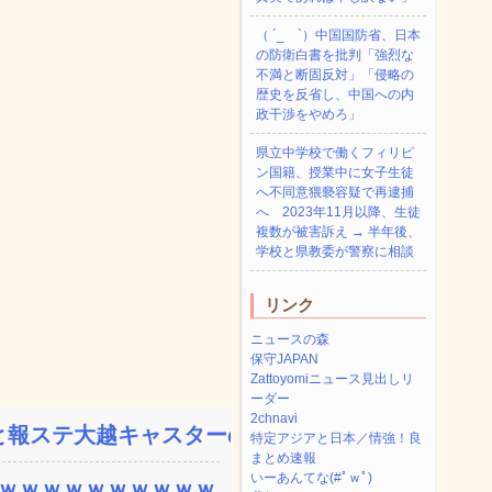
（ ´_ゝ`）中国国防省、日本
の防衛白書を批判「強烈な
不満と断固反対」「侵略の
歴史を反省し、中国への内
政干渉をやめろ」
県立中学校で働くフィリピ
ン国籍、授業中に女子生徒
へ不同意猥褻容疑で再逮捕
へ 2023年11月以降、生徒
複数が被害訴え → 半年後、
学校と県教委が警察に相談
リンク
ニュースの森
保守JAPAN
Zattoyomiニュース見出しリ
ーダー
2chnavi
報ステ大越キャスターの台...
特定アジアと日本／情強！良
まとめ速報
いーあんてな(#ﾟｗﾟ)
ｗｗｗｗｗｗｗｗｗｗ...