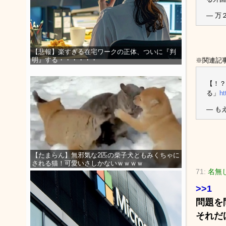
— 万２
【悲報】楽すぎる在宅ワークの正体、ついに『判
明』する・・・・・・
※関連記
【！？
る」
ht
— もえ
【たまらん】無邪気な2匹の柴子犬ともみくちゃに
される猫！可愛いさしかないｗｗｗｗ
71:
名無
>>1
問題を
それだ