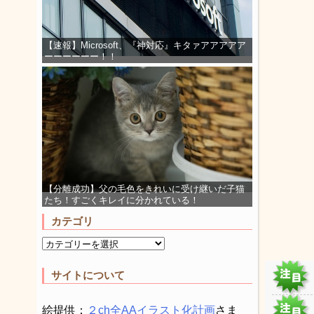
【速報】Microsoft、『神対応』キタァアアアアア
ーーーーーー！！
【分離成功】父の毛色をきれいに受け継いだ子猫
たち！すごくキレイに分かれている！
カテゴリ
サイトについて
絵提供：
２ch全AAイラスト化計画
さま