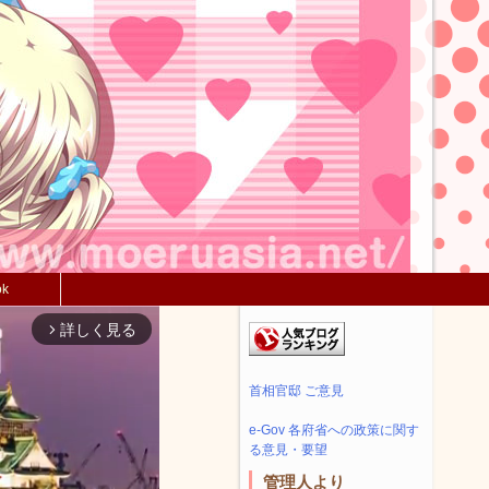
ok
詳しく見る
arrow_forward_ios
首相官邸 ご意見
e-Gov 各府省への政策に関す
る意見・要望
管理人より