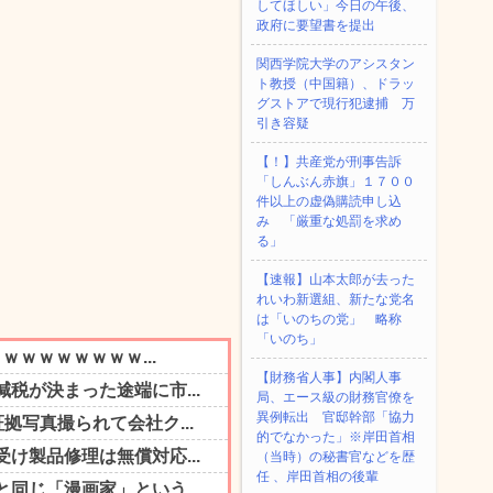
してほしい」今日の午後、
政府に要望書を提出
関西学院大学のアシスタン
ト教授（中国籍）、ドラッ
グストアで現行犯逮捕 万
引き容疑
【！】共産党が刑事告訴
「しんぶん赤旗」１７００
件以上の虚偽購読申し込
み 「厳重な処罰を求め
る」
【速報】山本太郎が去った
れいわ新選組、新たな党名
は「いのちの党」 略称
「いのち」
【財務省人事】内閣人事
局、エース級の財務官僚を
異例転出 官邸幹部「協力
的でなかった」※岸田首相
（当時）の秘書官などを歴
任 、岸田首相の後輩