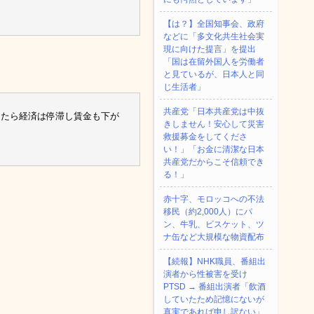
【は？】全国知事会、政府
などに「多文化共生社会実
現に向けた提言」を提出
「国は在留外国人を労働者
と見ているが、日本人と同
じ生活者」
共産党「日本共産党は中抜
したら経済は停滞し賃金も下が
きしません！安心して災害
救援募金をしてくださ
い！」「お金に清潔な日本
共産党だからこそ信頼でき
る！」
赤十字、モロッコへの不法
移民（約2,000人）にパ
ン、牛乳、ビスケット、ツ
ナ缶など大規模な物資配布
【続報】NHK職員、番組出
演者から性被害を受け
PTSD → 番組出演者「飲酒
していたため記憶にないが
真実であれば申し訳ない」