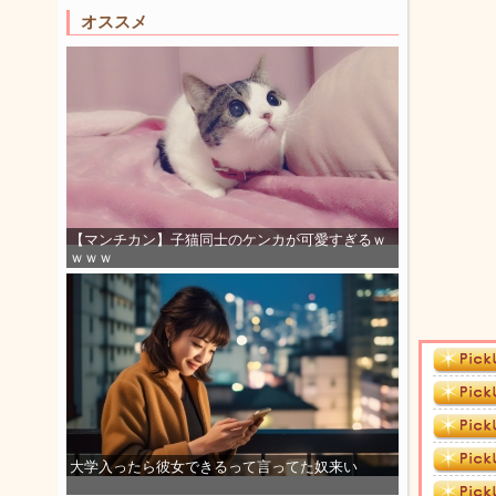
オススメ
【マンチカン】子猫同士のケンカが可愛すぎるｗ
ｗｗｗ
大学入ったら彼女できるって言ってた奴来い