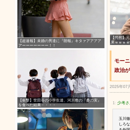
【愕然】元
【超速報】未婚の男達に『朗報』キタァアアアア
果ｗｗｗｗ
アーーーーーーー！！
モーニ
政治が
2025年07
【衝撃】世田谷の小学生達、河川敷の『桑の実』
1:
少考さ
を食べた結果・・・・
玉川徹
しろな
る外