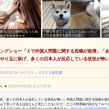
美人だけどBBAになった結
「嬉しすぎて！」とんでもないジャン
【画
ｗｗｗｗｗｗｗｗ
プ力を発揮する柴犬が話題に
（2
を募
ングショー「Ｘで外国人問題に関する投稿が急増」「
やり玉に挙げ、多くの日本人が反応している状況が怖
月14日12:39 / カテゴリ：
２０２５参院選
ん ★
2025/07/14(月) 10:57:28.30
氏「多くの日本人が反応している状況が怖い」外国人問題に関する投稿が急増 
んて言ってる人はほとんど見たことないけど…どこの世界線の話かな？ルー
国人をどうにかしろって話ならいっぱい見るけど…
https://t.co/QHC2AdXrFM