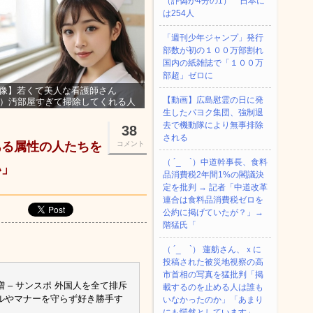
（詐偽が4分の1） 日本に
は254人
「週刊少年ジャンプ」発行
部数が初の１００万部割れ
国内の紙雑誌で「１００万
部超」ゼロに
像】若くて美人な看護師さん
【動画】広島慰霊の日に発
3）汚部屋すぎて掃除してくれる人
集ｗｗｗ
生したパヨク集団、強制退
去で機動隊により無事排除
38
される
ある属性の人たちを
コメント
（ ´_ゝ`）中道幹事長、食料
い」
品消費税2年間1%の閣議決
定を批判 → 記者「中道改革
連合は食料品消費税ゼロを
公約に掲げていたが？」→
階猛氏「
（ ´_ゝ`） 蓮舫さん、ｘに
投稿された被災地視察の高
市首相の写真を猛批判「掲
– サンスポ 外国人を全て排斥
載するのを止める人は誰も
ルやマナーを守らず好き勝手す
いなかったのか」「あまり
にも愕然としています」