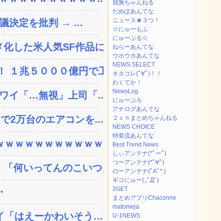
我無ちゃんねる
だめぽあんてな
ニュース★３つ！
決定を批判 → ...
☆にゅーもふ
にゅーぷる☆
した米人気SF作品に絶...
ねらーあんてな
ウホウホあんてな
NEWS SELECT
 １兆５０００億円で工...
キタコレ(ﾟ∀ﾟ)！！
わくてか！
NewsLog
ワイ「…無視」上司「...
にゅーぷろ
アナログあんてな
で2万台のエアコンを...
２ｃｈまとめちゃんねる
NEWS CHOICE
特亜流あんてな
ｗｗｗｗｗｗｗｗｗｗ...
Best Trend News
しぃアンテナ(*ﾟーﾟ)
つーアンテナ(*ﾟ∀ﾟ)
「何いってんのこいつ」と...
のーアンテナ(ﾟAﾟ* )
ギコにゅー(,,ﾟДﾟ)
2GET
・
まとめアプリChaconne
matomeja
「はえーかわいそう…会...
U-1NEWS