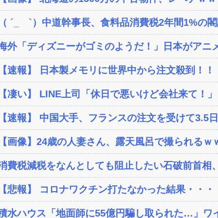
（ ´_ゝ`）中道幹事長、食料品消費税2年間1%の閣議
海外「ディズニーがゴミのようだ！」日本がアニメ化
【速報】 日本製メモリに世界中から注文殺到！！！
【凄い】 LINE上司「休日で悪いけど会社来て！」
【速報】 中国大手、フランスの注文を受けて3.5日
【画像】24歳の人妻さん、露天風呂で撮られるｗｗ
消費税減税をなんとしても阻止したい石破前首相、
【悲報】 コロナワクチン打たなかった結果・・・
積水ハウス「地面師に55億円騙し取られた…」ワイ