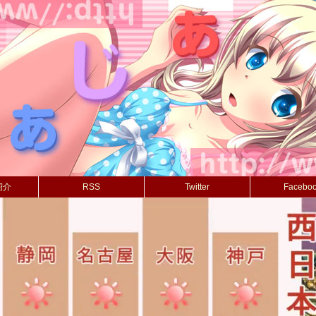
紹介
RSS
Twitter
Facebo