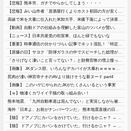
【悲報】熊本市、ガチでやらかしてしまう・・・・
【悲報】みい山作者「居酒屋行くよりホスト初回の方が安くてチヤホヤされる」
高値で米を大量に仕入れた米卸大手、米価下落によって決算が凄まじいことになっている模様
【動画】自動ドアの仕組みを理解した富山のツバメが賢い。
【ニュース】日本共産党の街宣車、ほんと碌でもないな
【重要】時事通信の分かりづらい記事でネット混乱！「特定技能2号に5年枠登場」を移民拡大と勘違いし反対パブコメが殺到 ※実際は3年で永住申請できた...
【原爆の日】サヨク「防弾ガラスの中でスピーチした総理がこれまでいたんだろうか。オバマ大統領でさえ、防弾ガラスなんてなかった！」→石破茂＆オバマ大...
「さりげなく凄いこと言ってない？」と財務官僚の増上慢っぷりに衝撃を受ける人が続出、なぜ官僚にすぎない財務省が……
【画像】 JKダンス部、いろんなデカパイが大暴れｗｗｗｗｗｗｗ
尻肉が凄い神宮寺ナオのAVより抜けそうな新ヌード part4
【画像】 このハゲにやられたJKがたくさんいるという事実
【ｗ】物凄くカワイイ子猫の取っ組み合い！
熊本地震、「九州自動車道は混んでない」と実況しながら被災地へ向かう有名アナなどに批判殺到 全国紙記者「最新の状況をいち早く伝えることは報道機関としての責務」「情報を取り上げることには大きな意義がある」
海外「日本よ、お前がナンバーワンだ」 熊本地震直後の日本の対応のスピードに世界が衝撃
【猫】 ドアノブにカバンをかけていた。行けるかニャ？ → 猫はこうなります…
【猫】 ドアノブにカバンをかけていた。行けるかニャ？ → 猫はこうなります…