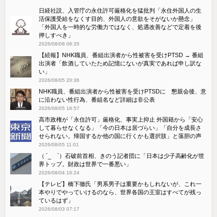
日経社説、入管庁の永住許可厳格化を猛批判「永住外国人の生
活保護受給をなくす目的、外国人の意欲をそがないか懸念」
「外国人を一時的な労働力ではなく、処遇改善などで定着を後
押しすべき」
2026/08/08 06:35
【続報】NHK職員、番組出演者から性被害を受けPTSD → 番組
出演者「飲酒していたため記憶にないが真実であれば申し訳な
い」
2026/08/05 20:36
NHK職員、番組出演者から性被害を受けPTSDに 懇親会後、意
に沿わない性行為、番組名など詳細は非公表
2026/08/05 16:57
高市政権が「永住許可」厳格化、事実上抑止 外国籍から「安心
して暮らせなくなる」「今の日本は居づらい」「自分を成長さ
せられない。帰国するか他の国に行くかも選択肢」と落胆の声
2026/08/05 11:01
（ ´_ゝ`）石破前首相、きのう記者団に「日本は少子高齢化が世
界トップ。財政は世界で一番悪い」
2026/08/04 16:24
【テレビ】橋下徹氏「男系男子は重要かもしれないが、これ一
本やりでやっていけるのなら、世界各国の王室はすべてが残っ
ているはず」
2026/08/03 07:17