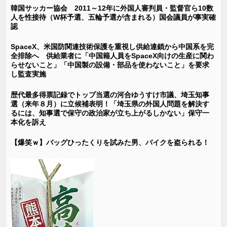
韓国サッカー協会 2011～12年に外国人審判員・監督官ら10数
人を性接待（W杯予選、五輪予選が含まれる）国会議員が事実確
認
SpaceX、米国防関連技術保護を重視し供給連鎖から中国系を完
全排除へ 供給業者に「中国籍人員をSpaceX向けの生産に関わ
らせないこと」「中国製の設備・部品を使わないこと」を要求
し監査実施
歴代最多得票記録でトップ当選の河合ゆうすけ市議、埼玉知事
選（来年８月）に立候補表明！「埼玉県の外国人問題を解決す
るには、知事選で保守の政治家が立ち上がるしかない」保守一
本化を訴え
【爆笑ｗ】バッグひったくりを試みた男、バイクを盗られる！