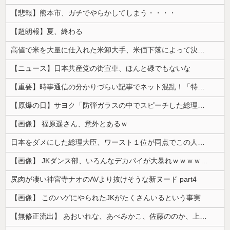
【悲報】熊本市、ガチでやらかしてしまう・・・・
【超朗報】夏、終わる
高値で米を大量に仕入れた米卸大手、米価下落によって決算が凄まじいことになっている模様
【ニュース】日本共産党の街宣車、ほんと碌でもないな
【重要】時事通信の分かりづらい記事でネット混乱！「特定技能2号に5年枠登場」を移民拡大と勘違いし反対パブコメが殺到 ※実際は3年で永住申請できた...
【原爆の日】サヨク「防弾ガラスの中でスピーチした総理がこれまでいたんだろうか。オバマ大統領でさえ、防弾ガラスなんてなかった！」→石破茂＆オバマ大...
【画像】 福原遥さん、意外とあるｗ
日本をダメにした総理大臣、ワースト１位が同点でこの人ｗｗｗｗｗｗ
【画像】 JKダンス部、いろんなデカパイが大暴れｗｗｗｗｗｗｗ
尻肉が凄い神宮寺ナオのAVより抜けそうな新ヌード part4
【画像】 このハゲにやられたJKがたくさんいるという事実
【無修正流出】 あおいれな、あべみかこ、佐藤ののか、上川星空、美園和花！人気女優5人のマ●コが高画質で丸見えに！