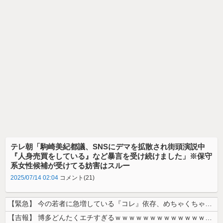
テレ朝「駒崎美紀都議、SNSにデマを拡散され街頭演説中
『人身売買をしている』など暴言を受け続けました」※保守
系女性候補が受けてる妨害はスルー
2025/07/14 02:04
コメント(21)
【緊急】 今の若者に急増している『コレ』依存、めちゃくちゃ深刻な模様w...
【吉報】 博多どんたくエチすぎるｗｗｗｗｗｗｗｗｗｗｗｗｗｗｗ