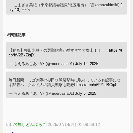
— こまざき美紀（東京都議会議員/北区選出） (@komazakimiki)
J
uly 13, 2025
※関連記事
【動画】杉田水脈への選挙妨害が酷すぎて大炎上！！！！
https://t.
co/bV2BkZkrjX
— もえるあじあ ･∀･ (@moeruasia01)
July 12, 2025
毎日新聞、しばき隊の杉田水脈襲撃時に取材しているも記事にせ
ず黙殺へ クルド人の議員襲撃も隠蔽
https://t.co/x6FYfdBCq4
— もえるあじあ ･∀･ (@moeruasia01)
July 5, 2025
58:
名無しどんぶらこ
2025/07/14(月) 01:09:38.12