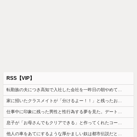
RSS【VIP】
転勤族の夫につき高知で入社した会社を一昨日の朝やめてきた。ヘンパイとかいつの時代だ気持ち悪い。
家に招いたクラスメイトが「分けるよー！！」と残ったお菓子を配り始めた。最後はコピー紙1枚と折り紙1枚まで根こそぎ…
仕事中に印象に残った男性と性行為する夢を見た。デートではなく本当に性行為する夢......
息子が「お母さんでもクリアできる」と作ってくれたコース。ゴールまで進むと心温まる仕掛けが待っていて…
他人の車をあてにするような厚かましい奴は都市伝説だと思ってたが、現実に生息する生き物だと知った令和元年の師走