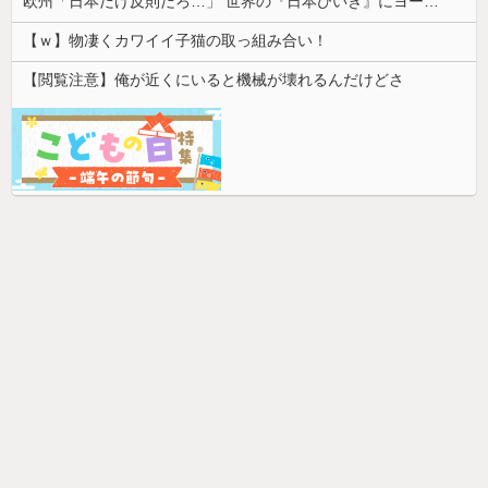
欧州「日本だけ反則だろ…」 世界の『日本びいき』にヨーロッパ全土から不満の声
【ｗ】物凄くカワイイ子猫の取っ組み合い！
【閲覧注意】俺が近くにいると機械が壊れるんだけどさ