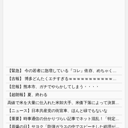
【緊急】 今の若者に急増している『コレ』依存、めちゃくちゃ深刻な模様w w w w w w w w w w
【吉報】 博多どんたくエチすぎるｗｗｗｗｗｗｗｗｗｗｗｗｗｗｗ
【悲報】熊本市、ガチでやらかしてしまう・・・・
【超朗報】夏、終わる
高値で米を大量に仕入れた米卸大手、米価下落によって決算が凄まじいことになっている模様
【ニュース】日本共産党の街宣車、ほんと碌でもないな
【重要】時事通信の分かりづらい記事でネット混乱！「特定技能2号に5年枠登場」を移民拡大と勘違いし反対パブコメが殺到 ※実際は3年で永住申請できた...
【原爆の日】サヨク「防弾ガラスの中でスピーチした総理がこれまでいたんだろうか。オバマ大統領でさえ、防弾ガラスなんてなかった！」→石破茂＆オバマ大...