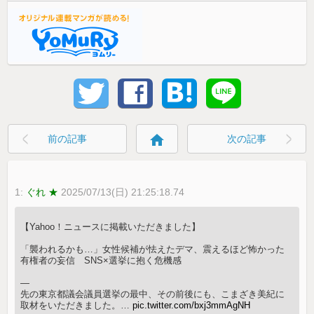
home
前の記事
次の記事
1:
ぐれ ★
2025/07/13(日) 21:25:18.74
【Yahoo！ニュースに掲載いただきました】
「襲われるかも…」女性候補が怯えたデマ、震えるほど怖かった
有権者の妄信 SNS×選挙に抱く危機感
—
先の東京都議会議員選挙の最中、その前後にも、こまざき美紀に
取材をいただきました。…
pic.twitter.com/bxj3mmAgNH