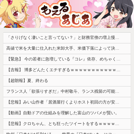
「さりげなく凄いこと言ってない？」と財務官僚の増上慢っぷりに衝撃を受ける人が続出、なぜ官僚にすぎない財務省が……
高値で米を大量に仕入れた米卸大手、米価下落によって決算が凄まじいことになっている模様
【緊急】 今の若者に急増している『コレ』依存、めちゃくちゃ深刻な模様w w w w w w w w w w
【吉報】 博多どんたくエチすぎるｗｗｗｗｗｗｗｗｗｗｗｗｗｗｗ
【超朗報】夏、終わる
フランス人「欲張りすぎだ」中村敬斗、ランス残留の可能性を会長が示唆！移籍金が交渉の壁に..現地サポの本音がこれ！【海外の反応】
【悲報】みい山作者「居酒屋行くよりホスト初回の方が安くてチヤホヤされる」
【動画】自動ドアの仕組みを理解した富山のツバメが賢い。
【悲報】クロちゃん、とち狂ったツイートをするｗｗｗｗｗｗｗ