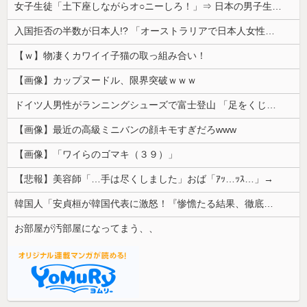
女子生徒「土下座しながらオ○ニーしろ！」⇒ 日本の男子生徒への性的いじめ動画がエ□すぎる
入国拒否の半数が日本人!? 「オーストラリアで日本人女性が売春」
【ｗ】物凄くカワイイ子猫の取っ組み合い！
【画像】カップヌードル、限界突破ｗｗｗ
ドイツ人男性がランニングシューズで富士登山 「足をくじいて動けない」
【画像】最近の高級ミニバンの顔キモすぎだろwww
【画像】「ワイらのゴマキ（３９）」
【悲報】美容師「…手は尽くしました」おば「ｱｯ…ｯｽ…」→
韓国人「安貞桓が韓国代表に激怒！『惨憺たる結果、徹底的な刷新が必要だ』と監督や協会を痛烈批判」
お部屋が汚部屋になってまう、、