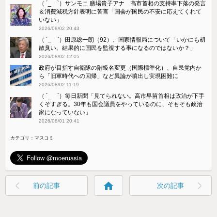
（ ´_ゝ`）サンモニ 膳場貴子アナ 高市首相の支持率下落の発言
＆消費減税方針表明に苦言「国会が国民の不安に応えてくれて
いない」
2026/08/02 20:43
（ ´_ゝ`）田原総一朗（92）、国家情報局について「いかにも胡
散臭い。結果的に国民を監視する事になるのではないか？」
2026/08/02 12:05
政府が目指す自衛隊の階級名変更（国際標準化）、自民党内か
ら「旧軍時代への回帰」など異論が噴出し実現困難に
2026/08/02 11:19
（ ´_ゝ`）毎日新聞「見てられない。高市早苗首相は政治が下手
くそすぎる。30年も国会議員をやっているのに、そもそも政治
家になっていない」
2026/08/01 20:41
カテゴリ：
マスコミ
home
前の記事
次の記事