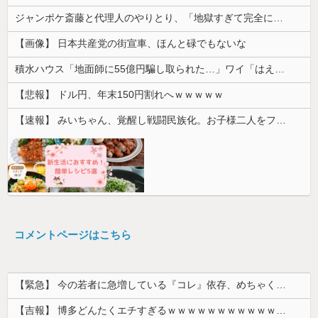
ジャンポケ斎藤と代理人のやりとり、「地獄すぎて完全にコントになってる……」と衝撃を受ける人が続出中
【画像】 日本共産党の街宣車、ほんと碌でもないな
積水ハウス「地面師に55億円騙し取られた…」ワイ「はえーかわいそう…会社滅茶苦茶やろなぁ」
【悲報】 ドル円、年末150円割れへｗｗｗｗｗ
【速報】 みいちゃん、覚醒し戦闘民族化。お子様二人をフルボッコにしてしまう
コメントページはこちら
【緊急】 今の若者に急増している『コレ』依存、めちゃくちゃ深刻な模様w w w w w w w w w w
【吉報】 博多どんたくエチすぎるｗｗｗｗｗｗｗｗｗｗｗｗｗｗｗ