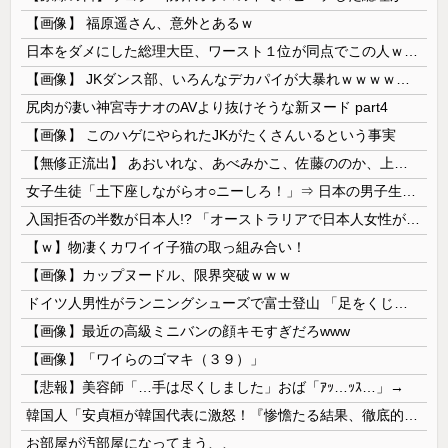
【画像】 福原遥さん、意外とあるｗ
日本をダメにした総理大臣、ワースト１位が同点でこの人ｗｗｗｗｗｗ
【画像】 JKダンス部、いろんなデカパイが大暴れｗｗｗｗｗｗｗ
尻肉が凄い神宮寺ナオのAVより抜けそうな新ヌード part4
【画像】 このハゲにやられたJKがたくさんいるという事実
【無修正流出】 あおいれな、あべみかこ、佐藤ののか、上川星空、美園和花！人気女優5人のマ●コが高画質で丸見えに！
女子生徒「土下座しながらオ○ニーしろ！」⇒ 日本の男子生徒への性的いじめ動画がエ□すぎる
入国拒否の半数が日本人!? 「オーストラリアで日本人女性が売春」
【ｗ】物凄くカワイイ子猫の取っ組み合い！
【画像】カップヌードル、限界突破ｗｗｗ
ドイツ人男性がランニングシューズで富士登山 「足をくじいて動けない」
【画像】最近の高級ミニバンの顔キモすぎだろwww
【画像】「ワイらのゴマキ（３９）」
【悲報】美容師「…手は尽くしました」おば「ｱｯ…ｯｽ…」→
韓国人「安貞桓が韓国代表に激怒！『惨憺たる結果、徹底的な刷新が必要だ』と監督や協会を痛烈批判」
お部屋が汚部屋になってまう、、