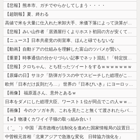
【悲報】熊本市、ガチでやらかしてしまう・・・・
【超朗報】夏、終わる
高値で米を大量に仕入れた米卸大手、米価下落によって決算が凄まじいことに...
【悲報】みい山作者「居酒屋行くよりホスト初回の方が安くてチヤホヤされる...
【ニュース】日本共産党の街宣車、ほんと碌でもないな
【動画】自動ドアの仕組みを理解した富山のツバメが賢い。
【重要】時事通信の分かりづらい記事でネット混乱！「特定技能2号に5年枠...
【悲報】クロちゃん、とち狂ったツイートをするｗｗｗｗｗｗｗ
【原爆の日】サヨク「防弾ガラスの中でスピーチした総理がこれまでいたんだ...
欧州「日本だけ反則だろ…」 世界の『日本びいき』にヨーロッパ全土から不...
【画像】 福原遥さん、意外とあるｗ
日本をダメにした総理大臣、ワースト１位が同点でこの人ｗｗｗｗｗｗ
【画像】 今のクソガキ共、これを見たこと無くて渡されたらパニクるらしい...
【ｗ】物凄くカワイイ子猫の取っ組み合い！
（ ´_ゝ`）中国「高市政権が法制化を進めた国家情報局の設置日が7月3...
中曽根元首相「北東アジアで急激な変化 日韓協力強化を」