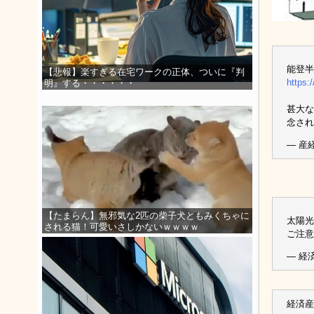
能登半
【悲報】楽すぎる在宅ワークの正体、ついに『判
https
明』する・・・・・・
甚大な
念され
— 産経
【たまらん】無邪気な2匹の柴子犬ともみくちゃに
太陽光
される猫！可愛いさしかないｗｗｗｗ
ご注意
— 経済
経済産業