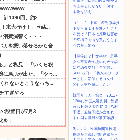
知事選で保守の政治家が立
ち上がるしかない」保守一
本化を訴え
（ ´_ゝ`）中国、広島原爆投
下から８１年を迎えたこと
を受け「日本は原爆被害者
の立場で同情を買おうとす
るのを止めろ」
【平等は？】文科省、若手
女性研究者支援のため大学
に補助金交付（年間最大
5000万円）「将来のリーダ
ーとして活躍する（女性
の）人材を輩出したい」
韓国サッカー協会 2011～
12年に外国人審判員・監督
官ら10数人を性接待（W杯
予選、五輪予選が含まれ
る）国会議員が事実確認
SpaceX、米国防関連技術
保護を重視し供給連鎖から