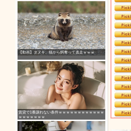
【動画】タヌキ、猫から餌奪って逃走ｗｗｗ
賃貸で1番譲れない条件ｗｗｗｗｗｗｗｗｗｗｗｗ
ｗｗｗｗｗｗｗ