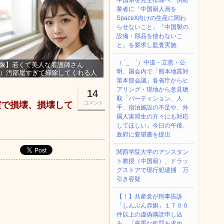
中国系を完全排除へ 供給
業者に「中国籍人員を
SpaceX向けの生産に関わ
らせないこと」「中国製の
設備・部品を使わないこ
と」を要求し監査実施
（ ´_ゝ`）中道・立憲・公
像】若くて美人な看護師さん
明、国会内で「熊本地震対
3）汚部屋すぎて掃除してくれる人
集ｗｗｗ
策本部会議」各省庁からヒ
アリング・現地から意見聴
14
取「パーティション、人
震で損壊、損壊して
コメント
手、宿泊施設の不足や、外
国人実習生の方々にも対応
してほしい」今日の午後、
政府に要望書を提出
関西学院大学のアシスタン
ト教授（中国籍）、ドラッ
グストアで現行犯逮捕 万
引き容疑
【！】共産党が刑事告訴
「しんぶん赤旗」１７００
件以上の虚偽購読申し込
み 「厳重な処罰を求め