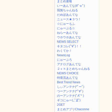
まとめ速報
いーあんてな(#ﾟｗﾟ)
我無ちゃんねる
だめぽあんてな
ニュース★３つ！
☆にゅーもふ
にゅーぷる☆
ねらーあんてな
ウホウホあんてな
NEWS SELECT
キタコレ(ﾟ∀ﾟ)！！
わくてか！
NewsLog
にゅーぷろ
アナログあんてな
２ｃｈまとめちゃんねる
NEWS CHOICE
特亜流あんてな
Best Trend News
しぃアンテナ(*ﾟーﾟ)
つーアンテナ(*ﾟ∀ﾟ)
のーアンテナ(ﾟAﾟ* )
ギコにゅー(,,ﾟДﾟ)
2GET
まとめアプリChaconne