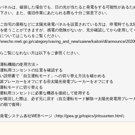
パネルは、破損した場合でも、日の光が当たると発電をする可能性があるた
下さい。また、復旧作業にあたられる際も十分ご留意下さい。
ご自宅の屋根などに太陽光発電パネルを設置されている方は、停電時でも太
を使うことができますが、感電の危険がないか、充分確認してから使用して
についてはこちらをご覧ください。
//enecho.meti.go.jp/category/saving_and_new/saiene/kaitori/dl/announce/2020
からご覧になれない方は以下をご参照ください。
運転機能の使用方法＞
運転用コンセントの位置を確認する
い説明書で「自立運転モード」への切り替え方法を確かめる
源ブレーカーをオフにする④太陽光発電ブレーカーをオフにする
運転モードに切り替える
運転用コンセントに必要な機器を接続して使用する
が復旧した際は、必ず元に戻す（自立運転モード解除⇒太陽光発電用ブレー
の順で復帰）
システム各社WEBページ（http://jpea.gr.jp/topics/jiritsuunten.html）