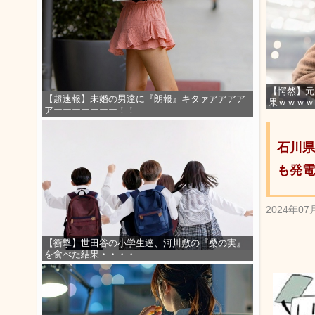
【愕然】元
【超速報】未婚の男達に『朗報』キタァアアアア
果ｗｗｗｗ
アーーーーーーー！！
石川県
も発電
2024年07
【衝撃】世田谷の小学生達、河川敷の『桑の実』
を食べた結果・・・・