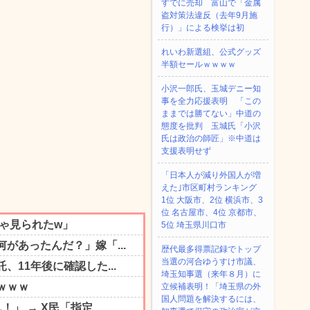
すでに売却 富山で「金属
盗対策法違反（去年9月施
行）」による検挙は初
れいわ新選組、公式グッズ
半額セールｗｗｗｗ
小沢一郎氏、玉城デニー知
事を全力応援表明 「この
ままでは勝てない」中道の
態度を批判 玉城氏「小沢
氏は政治の師匠」※中道は
支援表明せず
「日本人が減り外国人が増
えた｣市区町村ランキング
1位 大阪市、2位 横浜市、3
位 名古屋市、4位 京都市、
5位 埼玉県川口市
歴代最多得票記録でトップ
当選の河合ゆうすけ市議、
埼玉知事選（来年８月）に
立候補表明！「埼玉県の外
国人問題を解決するには、