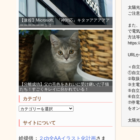
太陽光
ご注意
【速報】Microsoft、『神対応』キタァアアアアア
また、
ーーーーーー！！
で電気
方法等
https:
URL
＜自立
①自立
②取扱
【分離成功】父の毛色をきれいに受け継いだ子猫
③主電
たち！すごくキレイに分かれている！
⑤自立
⑥自立
カテゴリ
⑦停電
をオン
太陽光発電
サイトについて
絵提供：
２ch全AAイラスト化計画
さま