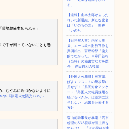
る」
【速報】山本太郎が去った
れいわ新選組、新たな党名
は「いのちの党」 略称
「環境整備求められる」
「いのち」
【財務省人事】内閣人事
まで手が回っていないことも懸
局、エース級の財務官僚を
異例転出 官邸幹部「協力
的でなかった」※岸田首相
（当時）の秘書官などを歴
任 、岸田首相の後輩
【外国人公務員】三重県、
ぱよくマスコミの総攻撃に
屈せず！「県民対象アンケ
め、むやみに近づかないように
ート『外国人の職員採用を
aigai
#停電
#太陽光パネル
続けるべきか』は差別に該
当しない」結果を公表する
方針
森山前幹事長が暴露「高市
総理のSNS投稿が習主席を
怒らせた」 「その投稿が中