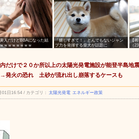
美人だけどBBAになった結
「嬉しすぎて！」とんでもないジャン
【画
ｗｗｗｗｗｗｗｗ
プ力を発揮する柴犬が話題に
（2
を募
内だけで２０か所以上の太陽光発電施設が能登半島地
→発火の恐れ 土砂が流れ出し崩落するケースも
月01日16:54 / カテゴリ：
太陽光発電
エネルギー政策