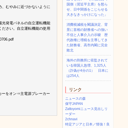
国側（習近平主席）を怒ら
め、むやみに近づかないように
せ、日中関係をこじらせる
大きなきっかけになった」
陽光発電パネルの自立運転機能
消費税減税を閣議決定、背
ください。自立運転機能の使用
景に首相の財務省への強い
不信と人事介入の示唆 歴
0706.pdf
代政権に増税を主導してき
た財務省、高市内閣に完全
敗北
海外の刑務所に収監されて
いる韓国人急増、1,325人
（詐偽が4分の1） 日本に
は254人
リンク
カーをオン⇒主電源ブレーカー
ニュースの森
保守JAPAN
Zattoyomiニュース見出しリ
ーダー
2chnavi
特定アジアと日本／情強！良