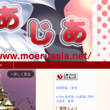
ok
詳しく見る
arrow_forward_ios
首相官邸 ご意見
e-Gov 各府省への政策に関す
る意見・要望
管理人より