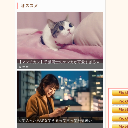
オススメ
【マンチカン】子猫同士のケンカが可愛すぎるｗ
ｗｗｗ
大学入ったら彼女できるって言ってた奴来い