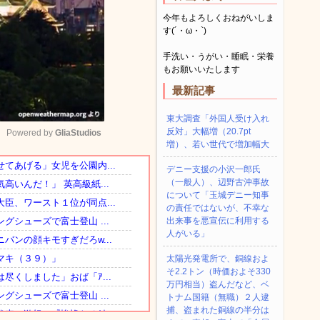
今年もよろしくおねがいしま
す(´・ω・`)
手洗い・うがい・睡眠・栄養
もお願いいたします
最新記事
東大調査「外国人受け入れ
反対」大幅増（20.7pt
Powered by 
GliaStudios
増）、若い世代で増加幅大
デニー支援の小沢一郎氏
Mute
（一般人）、辺野古沖事故
について「玉城デニー知事
の責任ではないが、不幸な
出来事を悪宣伝に利用する
人がいる」
太陽光発電所で、銅線およ
そ2.2トン（時価およそ330
万円相当）盗んだなど、ベ
トナム国籍（無職）２人逮
捕、盗まれた銅線の半分は