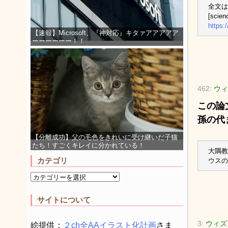
全文は
[scien
https:
【速報】Microsoft、『神対応』キタァアアアアア
ーーーーーー！！
462:
ウィ
この論
孫の代
【分離成功】父の毛色をきれいに受け継いだ子猫
たち！すごくキレイに分かれている！
大隅教
カテゴリ
ウスの
サイトについて
3:
ウィズ
絵提供：
２ch全AAイラスト化計画
さま