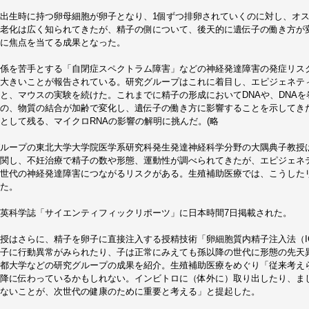
出生時に持つ卵母細胞が卵子となり、1個ずつ排卵されていくのに対し、オ
老化は広く知られてきたが、精子の側について、後天的に遺伝子の働き方が
に焦点を当てる成果となった。
係を苦手とする「自閉症スペクトラム障害」などの神経発達障害の発症リス
大きいことが報告されている。研究グループはこれに着目し、エピジェネテ
と、マウスの実験を続けた。これまでに精子の形成においてDNAや、DNA
の、物質の結合が加齢で変化し、遺伝子の働き方に影響することを示してき
として残る、マイクロRNAの影響の解明に挑んだ。(略
ループの東北大学大学院医学系研究科発生発達神経科学分野の大隅典子教授
関し、不妊治療で精子の数や形態、運動性が調べられてきたが、エピジェネ
世代の神経発達障害につながるリスクがある。生殖補助医療では、こうした
た。
英科学誌「サイエンティフィックリポーツ」に日本時間7日掲載された。
授はさらに、精子を卵子に直接注入する授精技術「卵細胞質内精子注入法（I
子に行動異常がみられたり、子は正常にみえても孫以降の世代に形態の先天
都大学などの研究グループの成果を紹介。生殖補助医療をめぐり「従来考え
降に伝わっているかもしれない。インビトロに（体外に）取り出したり、まし
ないことが、次世代の健康のために重要と考える」と提起した。