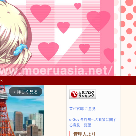
ok
詳しく見る
arrow_forward_ios
首相官邸 ご意見
e-Gov 各府省への政策に関す
る意見・要望
管理人より