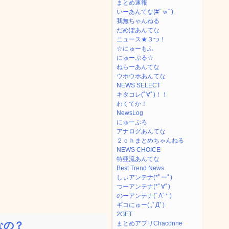
まとめ速報
いーあんてな(#ﾟｗﾟ)
我無ちゃんねる
だめぽあんてな
ニュース★３つ！
☆にゅーもふ
にゅーぷる☆
ねらーあんてな
ウホウホあんてな
NEWS SELECT
キタコレ(ﾟ∀ﾟ)！！
わくてか！
NewsLog
にゅーぷろ
アナログあんてな
２ｃｈまとめちゃんねる
NEWS CHOICE
特亜流あんてな
Best Trend News
しぃアンテナ(*ﾟーﾟ)
つーアンテナ(*ﾟ∀ﾟ)
のーアンテナ(ﾟAﾟ* )
ギコにゅー(,,ﾟДﾟ)
2GET
なの？
まとめアプリChaconne