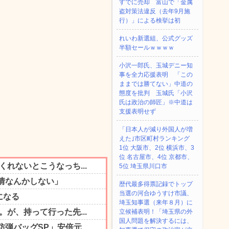
すでに売却 富山で「金属
盗対策法違反（去年9月施
行）」による検挙は初
れいわ新選組、公式グッズ
半額セールｗｗｗｗ
小沢一郎氏、玉城デニー知
事を全力応援表明 「この
ままでは勝てない」中道の
態度を批判 玉城氏「小沢
氏は政治の師匠」※中道は
支援表明せず
「日本人が減り外国人が増
えた｣市区町村ランキング
1位 大阪市、2位 横浜市、3
位 名古屋市、4位 京都市、
5位 埼玉県川口市
歴代最多得票記録でトップ
当選の河合ゆうすけ市議、
埼玉知事選（来年８月）に
立候補表明！「埼玉県の外
国人問題を解決するには、