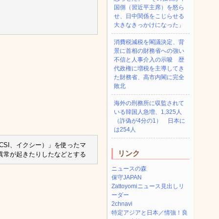
国側（習近平主席）を怒ら
せ、日中関係をこじらせる
大きなきっかけになった」
消費税減税を閣議決定、背
景に首相の財務省への強い
不信と人事介入の示唆 歴
代政権に増税を主導してき
た財務省、高市内閣に完全
敗北
海外の刑務所に収監されて
いる韓国人急増、1,325人
（詐偽が4分の1） 日本に
は254人
CSI、イクシー）」を使ったマ
リンク
異常が起きたりしたなどとする
ニュースの森
保守JAPAN
Zattoyomiニュース見出しリ
ーダー
2chnavi
特定アジアと日本／情強！良