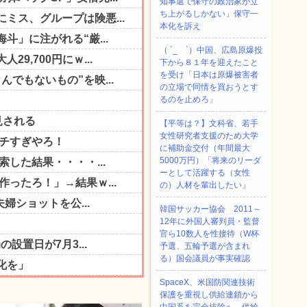
知事選で保守の政治家が立
ち上がるしかない」保守一
本化を訴え
（ ´_ゝ`）中国、広島原爆投
下から８１年を迎えたこと
を受け「日本は原爆被害者
の立場で同情を買おうとす
るのを止めろ」
【平等は？】文科省、若手
女性研究者支援のため大学
に補助金交付（年間最大
5000万円）「将来のリーダ
ーとして活躍する（女性
の）人材を輩出したい」
韓国サッカー協会 2011～
12年に外国人審判員・監督
官ら10数人を性接待（W杯
予選、五輪予選が含まれ
る）国会議員が事実確認
SpaceX、米国防関連技術
保護を重視し供給連鎖から