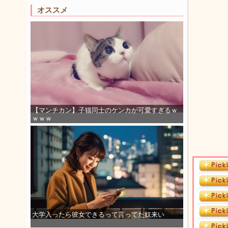
オススメ
【マンチカン】子猫同士のケンカが可愛すぎるｗ
ｗｗｗ
大学入ったら彼女できるって言ってた奴来い