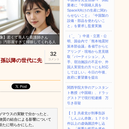
中国系を完全排除へ 供給
業者に「中国籍人員を
SpaceX向けの生産に関わ
らせないこと」「中国製の
設備・部品を使わないこ
と」を要求し監査実施
（ ´_ゝ`）中道・立憲・公
像】若くて美人な看護師さん
明、国会内で「熊本地震対
3）汚部屋すぎて掃除してくれる人
集ｗｗｗ
策本部会議」各省庁からヒ
アリング・現地から意見聴
32
取「パーティション、人
 孫以降の世代に先
コメント
手、宿泊施設の不足や、外
国人実習生の方々にも対応
してほしい」今日の午後、
政府に要望書を提出
関西学院大学のアシスタン
ト教授（中国籍）、ドラッ
グストアで現行犯逮捕 万
引き容疑
【！】共産党が刑事告訴
がマウスの実験で分かったと、
「しんぶん赤旗」１７００
の物質の結合による影響について
件以上の虚偽購読申し込
新たに明らかにした。
み 「厳重な処罰を求め