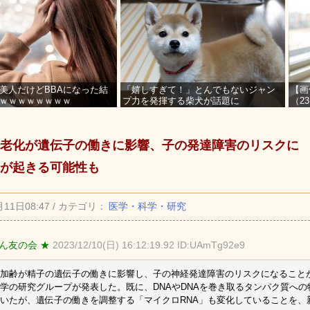
美人だけどBBAになった結
「嬉しすぎて！」とんでもないジャン
【画
ｗｗｗｗｗｗｗｗ
プ力を発揮する柴犬が話題に
（2
を募
老化が遺伝子の働きに影響、子の発達障害のリスクに
が起きる可能性も
月11日08:47 / カテゴリ：
医学・科学・研究
ん友の会 ★
2023/12/10(日) 16:12:19.92 ID:UAmTg92e9
加齢が精子の遺伝子の働きに影響し、子の神経発達障害のリスクになること
学の研究グループが発表した。既に、DNAやDNAを巻き取るタンパク質へ
いたが、遺伝子の働きを調整する「マイクロRNA」も変化していることを、