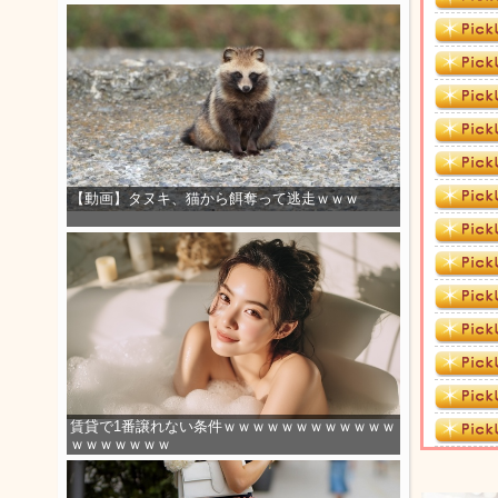
【動画】タヌキ、猫から餌奪って逃走ｗｗｗ
賃貸で1番譲れない条件ｗｗｗｗｗｗｗｗｗｗｗｗ
ｗｗｗｗｗｗｗ