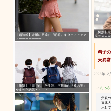
【愕然】元
【超速報】未婚の男達に『朗報』キタァアアアア
果ｗｗｗｗ
アーーーーーーー！！
精子の
天異常
2023年12
【衝撃】世田谷の小学生達、河川敷の『桑の実』
1:
おっさ
を食べた結果・・・・
父親の
東北大
示して