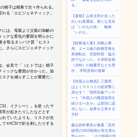
る」
スの精子は精巣で次々作られる。
変わる「エピジェネティック」
【速報】山本太郎が去った
れいわ新選組、新たな党名
は「いのちの党」 略称
クには、母親より父親の加齢の
「いのち」
ィックな変化の要因を明らかに
を巻き取るタンパク質「ヒスト
【財務省人事】内閣人事
た。さらにエピジェネティック
局、エース級の財務官僚を
異例転出 官邸幹部「協力
的でなかった」※岸田首相
は、会見で「（ヒトでは）精子
（当時）の秘書官などを歴
任 、岸田首相の後輩
ティックな要因が分かった。加
リスクを減らすことが重要だ」
【外国人公務員】三重県、
ぱよくマスコミの総攻撃に
屈せず！「県民対象アンケ
ート『外国人の職員採用を
続けるべきか』は差別に該
CSI、イクシー）」を使ったマ
当しない」結果を公表する
異常が起きたりしたなどとす
方針
られていたよりも、リスクが次
てやICSIで針を刺したりする
森山前幹事長が暴露「高市
総理のSNS投稿が習主席を
怒らせた」 「その投稿が中