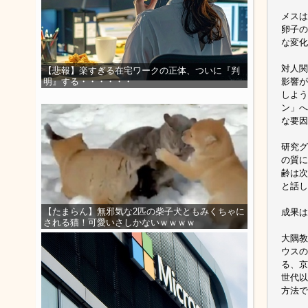
メスは
卵子の
な変化
対人関
【悲報】楽すぎる在宅ワークの正体、ついに『判
影響が
明』する・・・・・・
しよう
ン」へ
な要因
研究グ
の質に
齢は次
と話し
【たまらん】無邪気な2匹の柴子犬ともみくちゃに
成果は
される猫！可愛いさしかないｗｗｗｗ
大隅教
ウスの
る、京
世代以
方法で