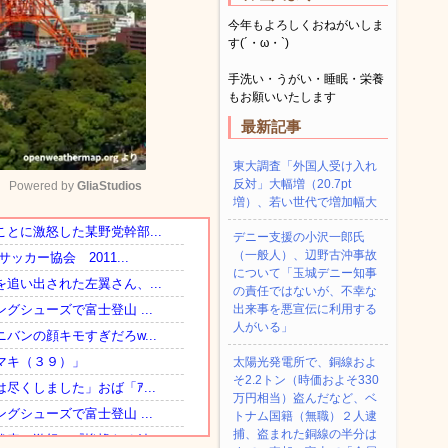
今年もよろしくおねがいしま
す(´・ω・`)
手洗い・うがい・睡眠・栄養
もお願いいたします
最新記事
東大調査「外国人受け入れ
反対」大幅増（20.7pt
Powered by 
GliaStudios
増）、若い世代で増加幅大
デニー支援の小沢一郎氏
Mute
（一般人）、辺野古沖事故
について「玉城デニー知事
の責任ではないが、不幸な
出来事を悪宣伝に利用する
人がいる」
太陽光発電所で、銅線およ
そ2.2トン（時価およそ330
万円相当）盗んだなど、ベ
トナム国籍（無職）２人逮
捕、盗まれた銅線の半分は