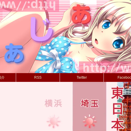
紹介
RSS
Twitter
Facebo