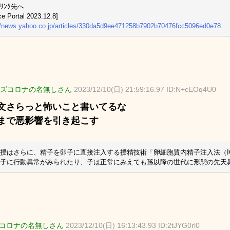
ﾘﾝｸ先へ
ce Portal 2023.12.8]
//news.yahoo.co.jp/articles/330da5d9ee471258b7902b70476fcc5096ed0e78
ズコロナの名無しさん
2023/12/10(日) 21:59:16.97 ID:N+cEOq4U0
文さらっと怖いこと書いてるな
まで悪影響を引き起こす
授はさらに、精子を卵子に直接注入する授精技術「卵細胞質内精子注入法（I
子に行動異常がみられたり、子は正常にみえても孫以降の世代に形態の先天
コロナの名無しさん
2023/12/10(日) 16:13:43.93 ID:2tJYG0rl0