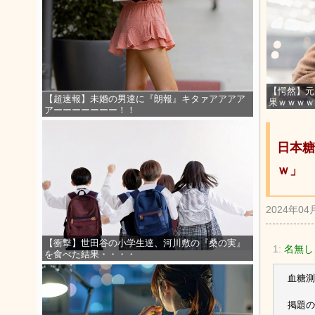
【愕然】元
【超速報】未婚の男達に『朗報』キタァアアアア
果ｗｗｗｗ
アーーーーーーー！！
日本糖
ｗ」
2024年04
【衝撃】世田谷の小学生達、河川敷の『桑の実』
1:
名無し
を食べた結果・・・・
血糖測
掲題の