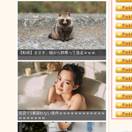
【動画】タヌキ、猫から餌奪って逃走ｗｗｗ
賃貸で1番譲れない条件ｗｗｗｗｗｗｗｗｗｗｗｗ
ｗｗｗｗｗｗｗ