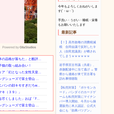
今年もよろしくおねがいしま
す(´・ω・`)
手洗い・うがい・睡眠・栄養
もお願いいたします
最新記事
【！】高市政権の消費税減
税 合同会議で反対した９
Powered by 
GliaStudios
人（自民党議員）が晒され
てしまうｗｗｗｗｗｗ
Mute
岩手県宮古市議（共産）、
赤旗配達中に当て逃げ → 警
察から連絡が来て宮古署を
訪れ事情聴取
【転売対策】『ポケモンカ
ード』バンダイのカードゲ
ームも転売対策にマイナン
バー導入開始、今月から抽
選販売に本人認証、公式大
会にも「効果バツグン」