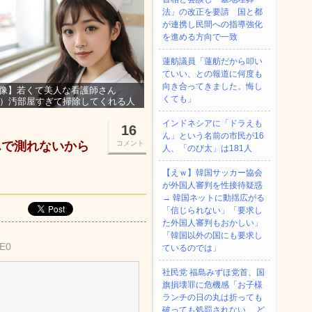
法」の改正を要請 国と都
が連携し民間への指導強化
を進める方向で一致
蓮舫議員「蓮舫だから叩い
ていい、との報道に何度も
向き合ってきました。悔し
像】若くて美人な看護師さん
くても」
3）汚部屋すぎて掃除してくれる人
集ｗｗｗ
インドネシアに「ドラえも
16
ん」という名前の市民が16
んで測れないから
コメント
人、「のび太」は181人
【えｗ】韓国サッカー協会
が外国人審判を性接待疑惑
→ 韓国ネットに動揺広がる
「信じられない」「要求し
た外国人審判もおかしい」
「韓国以外の国にも要求し
3E0
ているのでは」
社民党 福島みずほ党首、国
旗損壊罪に危機感「お子様
ランチの日の丸は折っても
破っても処罰されない、 ど