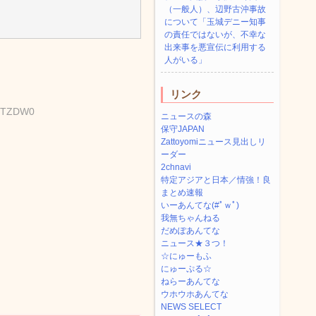
（一般人）、辺野古沖事故
について「玉城デニー知事
の責任ではないが、不幸な
出来事を悪宣伝に利用する
人がいる」
リンク
gOTZDW0
ニュースの森
保守JAPAN
Zattoyomiニュース見出しリ
ーダー
2chnavi
特定アジアと日本／情強！良
まとめ速報
いーあんてな(#ﾟｗﾟ)
我無ちゃんねる
だめぽあんてな
ニュース★３つ！
☆にゅーもふ
にゅーぷる☆
ねらーあんてな
ウホウホあんてな
NEWS SELECT