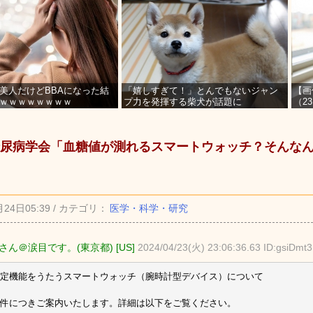
美人だけどBBAになった結
「嬉しすぎて！」とんでもないジャン
【画
ｗｗｗｗｗｗｗｗ
プ力を発揮する柴犬が話題に
（2
を募
尿病学会「血糖値が測れるスマートウォッチ？そんな
月24日05:39 / カテゴリ：
医学・科学・研究
さん＠涙目です。(東京都) [US]
2024/04/23(火) 23:06:36.63 ID:gsiDmt
定機能をうたうスマートウォッチ（腕時計型デバイス）について
件につきご案内いたします。詳細は以下をご覧ください。