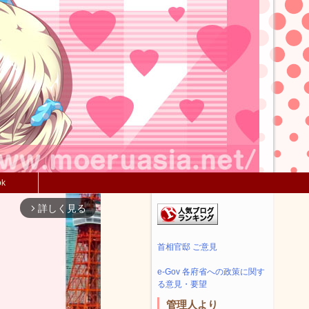
ok
詳しく見る
arrow_forward_ios
首相官邸 ご意見
e-Gov 各府省への政策に関す
る意見・要望
管理人より