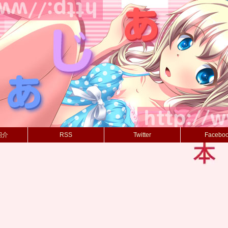
紹介
RSS
Twitter
Facebo