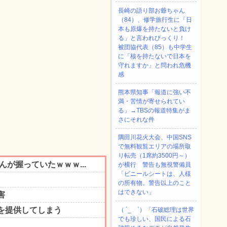
長崎の語り部お爺ちゃん
（84）、修学旅行生に「日
本も原爆を持たないと負け
る」と言われびっくり！
被団協代表（85）も中学生
に「核を持たないで日本を
守れますか」と問われ危機
感
熊本県知事「報道に強い不
満・苦情が寄せられてい
る」→TBSの報道特集がま
さにそれな件
隅田川花火大会、中国SNS
で無料観覧エリアの場所取
り転売（1席約3500円～）
が横行 警告も無視警備員
「ビニールシートは、人様
の所有物。警告以上のこと
はできない」
（ ´_ゝ`）「石破総理は世界
でも珍しい、国民による石