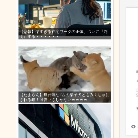
【悲報】楽すぎる在宅ワークの正体、ついに『判
明』する・・・・・・
【たまらん】無邪気な2匹の柴子犬ともみくちゃに
される猫！可愛いさしかないｗｗｗｗ