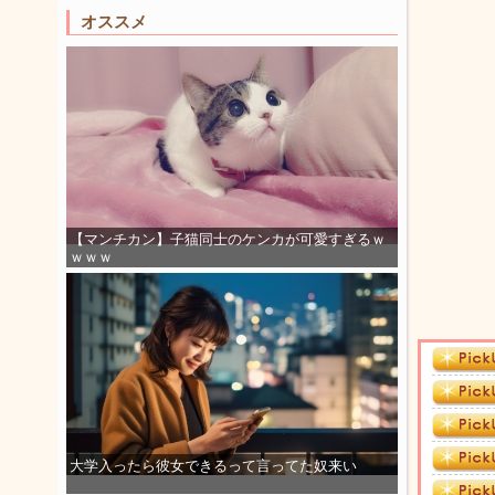
オススメ
【マンチカン】子猫同士のケンカが可愛すぎるｗ
ｗｗｗ
大学入ったら彼女できるって言ってた奴来い