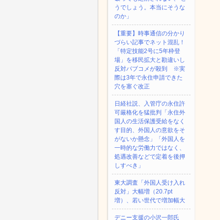
うでしょう。本当にそうな
のか」
【重要】時事通信の分かり
づらい記事でネット混乱！
「特定技能2号に5年枠登
場」を移民拡大と勘違いし
反対パブコメが殺到 ※実
際は3年で永住申請できた
穴を塞ぐ改正
日経社説、入管庁の永住許
可厳格化を猛批判「永住外
国人の生活保護受給をなく
す目的、外国人の意欲をそ
がないか懸念」「外国人を
一時的な労働力ではなく、
処遇改善などで定着を後押
しすべき」
東大調査「外国人受け入れ
反対」大幅増（20.7pt
増）、若い世代で増加幅大
デニー支援の小沢一郎氏