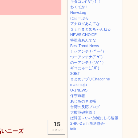
キタコレ(ﾟ∀ﾟ)！！
わくてか！
NewsLog
にゅーぷろ
アナログあんてな
２ｃｈまとめちゃんねる
NEWS CHOICE
特亜流あんてな
Best Trend News
しぃアンテナ(*ﾟーﾟ)
つーアンテナ(*ﾟ∀ﾟ)
のーアンテナ(ﾟAﾟ* )
ギコにゅー(,,ﾟДﾟ)
2GET
まとめアプリChaconne
matomeja
U-1NEWS
保守速報
あじあのネタ帳
台湾の反応ブログ
大艦巨砲主義！
ば韓国～いい加減にしろ速報
15
2HK -2ｃｈ放送協会-
talk
高いニーズ
コメント