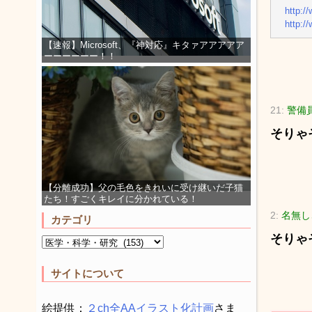
http:/
http:/
【速報】Microsoft、『神対応』キタァアアアアア
ーーーーーー！！
21:
警備員[
そりゃ
【分離成功】父の毛色をきれいに受け継いだ子猫
たち！すごくキレイに分かれている！
2:
名無しさ
カテゴリ
そりゃ
サイトについて
絵提供：
２ch全AAイラスト化計画
さま