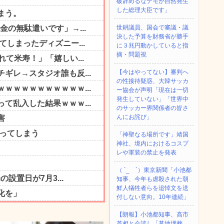
破辞めるなデモが自然発生
した総理大臣です」
世耕議員、国会で審議・議
決した予算を財務省が勝手
に３兆円動かしていると指
摘・問題視
【今はやってない】審判へ
の性接待疑惑、大韓サッカ
ー協会が声明「現在は一切
発生していない」「世界中
のサッカー界関係者の皆さ
んにお詫び」
「神聖なる場所です」靖国
神社、境内におけるコスプ
レや軍装の禁止を発表
（ ´_ゝ`）東京新聞「小池都
知事、今年も虐殺された朝
鮮人犠牲者らを追悼文を送
付しない意向。10年連続」
【朗報】小池都知事、高市
首相と会談し「墓地埋葬