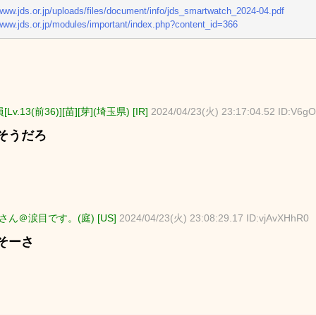
/www.jds.or.jp/uploads/files/document/info/jds_smartwatch_2024-04.pdf
/www.jds.or.jp/modules/important/index.php?content_id=366
Lv.13(前36)][苗][芽](埼玉県) [IR]
2024/04/23(火) 23:17:04.52 ID:V6
そうだろ
ん＠涙目です。(庭) [US]
2024/04/23(火) 23:08:29.17 ID:vjAvXHhR0
そーさ