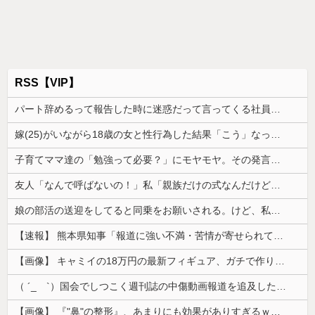
RSS【VIP】
パート辞めるって報告した時に迷惑だって言ってくる社員がいて、その人の不満を言い返してしまった
嫁(25)がいながら18歳の女と性行為した結果「こう」なった・・・
子育てママ達の「勉強って必要？」にモヤモヤ。その発言を聞くたびに感じてしまうことがあり…
友人「なんで呼ばないの！」私「親族だけの式なんだけど…」→神前式を身内だけで済ませたら、友人が暴走し始めて…
娘の部活の送迎をしてると同乗をお願いされる。けど、私も旦那も喫煙者なので車の中が...
【速報】 熊本県知事「報道に強い不満・苦情が寄せられている」→TBSの報道特集がまさにそれな件
【画像】 キャミイの18万円の最新フィギュア、ガチで作り込みがエグすぎる
（ ´_ゝ`）国会でしつこく週刊誌の中傷動画報道を追及した立憲議員、自身への誹謗中傷・苦情電話被害を訴え「総理に疑問を質す、当然のことをした...
【画像】 『"鼻"の整形』、あまりにも効果がありすぎるｗｗｗｗｗｗｗｗｗｗｗ