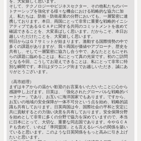
を、大変嬉しく思います。
そして、テクノロジーやビジネスセクター、その他私たちのパー
トナーシップを強化する様々な機会における戦略的な協力に加
え、私たちは、防衛・防衛産業の分野においても、一層緊密に連
携しております。本日、両国にとって非常に重要な戦略的イニシ
アティブであるＧＣＡＰに関する共同のコミットメントを改めて
確認できることを、大変喜ばしく思います。だからこそ、本日お
越しいただけたことを、大変嬉しく思います。
明日からはＧ７サミットが始まります。激動する国際情勢の中で
多くの課題がありますが、我々両国が価値やアプローチ、歴史を
共有し、そして一層緊密に協力し合う中で、あなたとともにそれ
らの課題に臨めることは、私にとって真の光栄です。初のご訪問
となる今回、こうしてお迎えできることは、私にとって非常に特
別な瞬間です。本日はダウニング街までお越しいただき、誠にあ
りがとうございます。
（高市総理）
まずはキアからの温かい歓迎のお言葉をいただいたことに心から
感謝申し上げます。日英は、「強化されたグローバルな戦略的パ
ートナー」であり、お互いに海洋国家でもあります。ですから、
お互いの地域の安全保障が一体不可分という点を始め、戦略的認
識も共有しております。日英両国は今、国際社会の平和と安定に
共に貢献するとの力強い決意を共有しております。安全保障分野
を始めとして非常に多くの分野で協力を深めていますので、本当
に日本にとって、大切な、重要な同志国であります。今やＧＣＡ
Ｐも含めて、いわば「準同盟国」とも言えるレベルの関係を築い
ていると思います。このような日英関係をもっと高みに引き上げ
たいと思います。