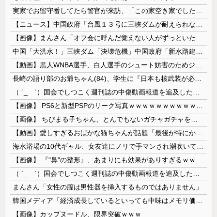
実家でお留守番してたら警官が来訪、「この家空き家でしたよね？」と問いかけてくるが実際は30年ほど住んでおり……
【ニュース】中国政府「台風１３号に三峡ダムが耐えられない！全開放流しろ！」⇒ 下流域の街が壊滅状態ｗｗｗｗｗ
【画像】まんさん「オフ会に呼んだ覚えない人がずっといたので晒すわ」（パシャ）
中国「大洪水！」三峡ダム「決壊危機」中国政府「新水路建設！（三峡新水路」現場職員「内部情報公開！（失踪」湖南省「三峡放流情報（画像」台風13号「...
【動画】黒人WNBA選手、白人選手のシュート妨害のためジャンピング・ネックブリーカー・ドロップして退場処分→ロッカールームから「白人特権」と投稿...
長崎の語り部のお爺ちゃん(84)、学生に『日本も核武装が必要』と言われびっくり
（ ´_ゝ`）国会でしつこく週刊誌の中傷動画報道を追及した立憲議員、自身への誹謗中傷・苦情電話被害を訴え「総理に疑問を質す、当然のことをしただけ...
【画像】 PS6と新型PSPのリーク写真ｗｗｗｗｗｗｗｗｗｗｗｗｗｗｗｗｗｗｗ
【画像】 ちびまる子ちゃん、とんでもないガチャガチャを発売してしまうｗｗｗｗ
【動画】愛しすぎるおばかな猫ちゃんが話題「最後が特にかわいいｗ」
海水浴場の10代ギャル、女友達にノリで手マンされ潮吹いてガチイキしてしまうｗｗｗ
【画像】 『"鼻"の整形』、あまりにも効果がありすぎるｗｗｗｗｗｗｗｗｗｗｗ
（ ´_ゝ`）国会でしつこく週刊誌の中傷動画報道を追及した立憲議員、自身への誹謗中傷・苦情電話被害を訴え「総理に疑問を質す、当然のことをした...
まんさん「女性の膣は男性器を挿入するものではありません」
韓国メディア「経済成長しているといっても中味はメモリ価格だけ。雇用増加見通しが半減してしまった」……韓国の内需不況は根強い状況っすね
【画像】カップヌードル、限界突破ｗｗｗ