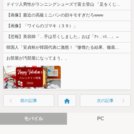
ドイツ人男性がランニングシューズで富士登山 「足をくじいて動けない」
【画像】最近の高級ミニバンの顔キモすぎだろwww
【画像】「ワイらのゴマキ（３９）」
【悲報】美容師「…手は尽くしました」おば「ｱｯ…ｯｽ…」→
韓国人「安貞桓が韓国代表に激怒！『惨憺たる結果、徹底的な刷新が必要だ』と監督や協会を痛烈批判」
お部屋が汚部屋になってまう、、
home
前の記事
次の記事
モバイル
PC