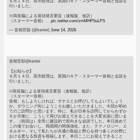
６月１４日、高市総理は、英国のキア・スターマー首相と会談を
行いました。
※両首脳による冒頭発言要旨（速報版、仮訳）
（スターマー首相）…
pic.twitter.com/zmMHP5uLPS
— 首相官邸 (@kantei)
June 14, 2026
首相官邸@kantei
【お知らせ】
６月１４日、高市総理は、英国のキア・スターマー首相と会談を
行いました。
※両首脳による冒頭発言要旨（速報版、仮訳）
（スターマー首相）
首相、もしよろしければ、サナエとお呼びしてもよいでしょう
か。ダウニング街にようこそお越しいただきました。今回が初め
てのご訪問かと思います。特に、私が日本を訪問してからわずか
６か月後に、こうして再びお迎えできることを大変光栄に思いま
す。（前回は）非常に建設的で前向きな会談でした。本日改めて
この場でお会いし、両国間の関係強化、また、テクノロジー、エ
ネルギー、そして私たちが共通の取組と野心を持つ多くの分野に
おける更なる投資を祝福します。本日ここにお迎えできること