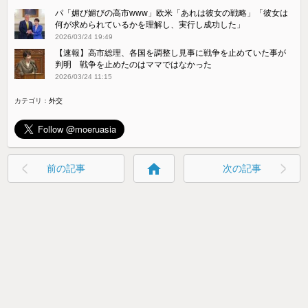
パ「媚び媚びの高市www」欧米「あれは彼女の戦略」「彼女は
何が求められているかを理解し、実行し成功した」
2026/03/24 19:49
【速報】高市総理、各国を調整し見事に戦争を止めていた事が
判明 戦争を止めたのはママではなかった
2026/03/24 11:15
カテゴリ：
外交
home
前の記事
次の記事