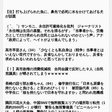
【泣】打ち上げられた魚に、鼻先で必死に水をかけてあげる犬
が話題
（ ´_ゝ`）サンモニ、永住許可厳格化を批判 ジャーナリスト
「永住権は生活の基盤。それを揺るがす」「当事者から、労働
力としてだけ求められ住民とはみられないのかという声」アナ
「政府によって、ヘイトがより進んでしまう」
高市早苗さん（34）「少なくとも私自身は（戦争）当事者とは
いえない世代ですから、反省なんかしておりませんし、反省を
求められるいわれもないと思っております」
【！】高市政権の消費税減税 合同会議で反対した９人（自民
党議員）が晒されてしまうｗｗｗｗｗｗ
長崎の語り部お爺ちゃん（84）、修学旅行生に「日本も原爆を
持たないと負ける」と言われびっくり！ 被団協代表（85）も
中学生に「核を持たないで日本を守れますか」と問われ危機感
隅田川花火大会、中国SNSで無料観覧エリアの場所取り転売（1
席約3500円～）が横行 警告も無視警備員「ビニールシート
は、人様の所有物。警告以上のことはできない」