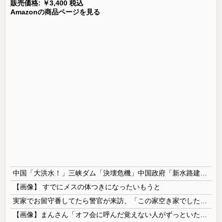
販売価格: ￥3,400 税込
Amazonの商品ページを見る
中国「大洪水！」三峡ダム「決壊危機」中国政府「新水路建設！（三峡新水路」現場職員「内部情報公開！（失踪」湖南省「三峡放流情報（画像」台風13号「三峡接近」→
【画像】 すでにメスの体つきになったいもうと
実家でお留守番してたら警官が来訪、「この家空き家でしたよね？」と問いかけてくるが実際は30年ほど住んでおり……
【画像】まんさん「オフ会に呼んだ覚えない人がずっといたので晒すわ」（パシャ）