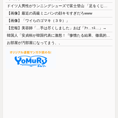
ドイツ人男性がランニングシューズで富士登山 「足をくじいて動けない」
【画像】最近の高級ミニバンの顔キモすぎだろwww
【画像】「ワイらのゴマキ（３９）」
【悲報】美容師「…手は尽くしました」おば「ｱｯ…ｯｽ…」→
韓国人「安貞桓が韓国代表に激怒！『惨憺たる結果、徹底的な刷新が必要だ』と監督や協会を痛烈批判」
お部屋が汚部屋になってまう、、