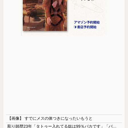
【画像】 すでにメスの体つきになったいもうと
彫り師歴23年「タトゥー入れてる奴は99％バカです」「バカは5000円が好き」無断キャンセル、挨拶できない、金がない…客層をぶっちゃけ