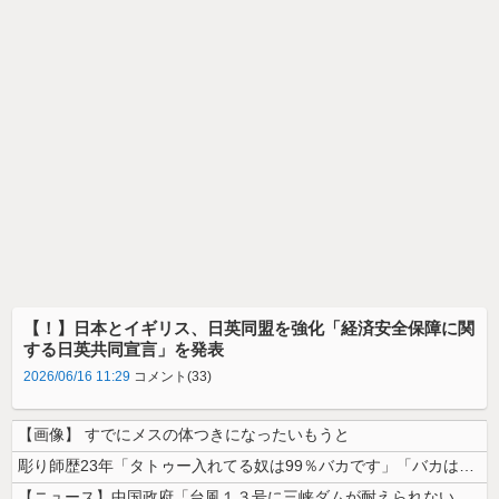
【！】日本とイギリス、日英同盟を強化「経済安全保障に関
する日英共同宣言」を発表
2026/06/16 11:29
コメント(33)
【画像】 すでにメスの体つきになったいもうと
彫り師歴23年「タトゥー入れてる奴は99％バカです」「バカは5000円...
【ニュース】中国政府「台風１３号に三峡ダムが耐えられない！全開放流しろ...