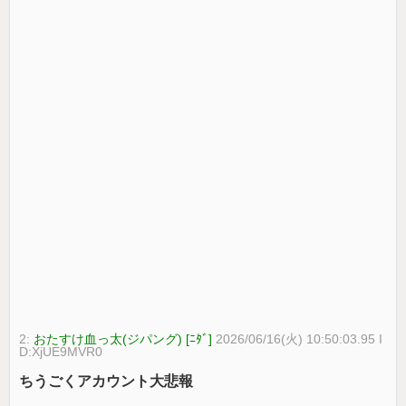
2:
おたすけ血っ太(ジパング) [ﾆﾀﾞ]
2026/06/16(火) 10:50:03.95 I
D:XjUE9MVR0
ちうごくアカウント大悲報