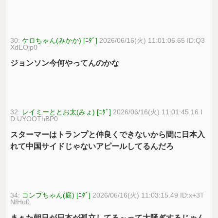
30:
ケロちゃん(みかか) [ﾆﾀﾞ]
2026/06/16(火) 11:01:06.65 ID:Q3
XdEOjp0
ジョンソン今何やってんのかな
32:
レイミーととお太(みょ) [ﾆﾀﾞ]
2026/06/16(火) 11:01:45.16 I
D:UYOOThBP0
スターマーはトランプと仲良くできないから間に日本入
れて中国サイドじゃないアピールしてるんだろ
34:
コンプちゃん(庭) [ﾆﾀﾞ]
2026/06/16(火) 11:03:15.49 ID:x+3T
NfHu0
まぁた朝日が日本が孤立してる～って大騒ぎするじゃん