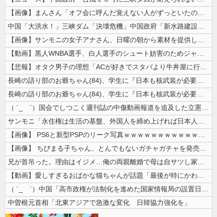
【画像】まんさん「オフ会に呼んだ覚えない人がずっといたので晒すわ」（パ...
中国「大洪水！」三峡ダム「決壊危機」中国政府「新水路建設！（三峡新水路...
【画像】サンモニの女子アナさん、日曜の朝から素材を提供してしまう
【動画】黒人WNBA選手、白人選手のシュート妨害のためジャンピング・ネ...
【悲報】オタク男子の理想「ACが好きでスタバより牛丼屋に行きたがる女」...
長崎の語り部のお爺ちゃん(84)、学生に『日本も核武装が必要』と言われ...
長崎の語り部のお爺ちゃん(84)、学生に『日本も核武装が必要』と言われ...
（ ´_ゝ`）国会でしつこく週刊誌の中傷動画報道を追及した立憲議員、自...
サンモニ「永住権は生活の基盤、外国人を締め上げれば日本人が生きやすくな...
【画像】 PS6と新型PSPのリーク写真ｗｗｗｗｗｗｗｗｗｗｗｗｗｗｗ...
【画像】 ちびまる子ちゃん、とんでもないガチャガチャを発売してしまうｗ...
兄が首吊った。理由はイジメ…俺の両親離婚で母は自サツし家庭崩壊→首謀者...
【動画】愛しすぎるおばかな猫ちゃんが話題「最後が特にかわいいｗ」
（ ´_ゝ`）中国「高市政権が法制化を進めた国家情報局の設置日が7月3...
中曽根元首相「北東アジアで急激な変化 日韓協力強化を」