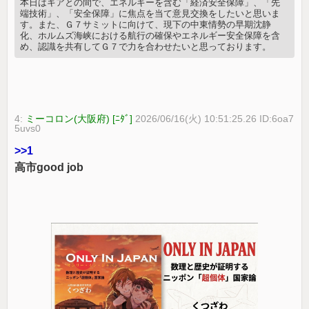
本日はキアとの間で、エネルギーを含む「経済安全保障」、「先
端技術」、「安全保障」に焦点を当て意見交換をしたいと思いま
す。また、Ｇ７サミットに向けて、現下の中東情勢の早期沈静
化、ホルムズ海峡における航行の確保やエネルギー安全保障を含
め、認識を共有してＧ７で力を合わせたいと思っております。
4:
ミーコロン(大阪府) [ﾆﾀﾞ]
2026/06/16(火) 10:51:25.26 ID:6oa7
5uvs0
>>1
高市good job