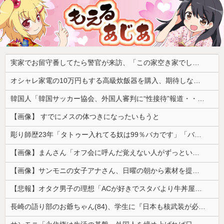
実家でお留守番してたら警官が来訪、「この家空き家でしたよね？」と問いかけてくるが実際は30年ほど住んでおり……
オシャレ家電の10万円もする高級炊飯器を購入、期待しながら御飯を炊いてみた結果……
韓国人「韓国サッカー協会、外国人審判に“性接待”報道・・・」→「2002年の審判買収が事実だったのか？」「日本人が言ってたこと正しかったね・・・...
【画像】 すでにメスの体つきになったいもうと
彫り師歴23年「タトゥー入れてる奴は99％バカです」「バカは5000円が好き」無断キャンセル、挨拶できない、金がない…客層をぶっちゃけ
【画像】まんさん「オフ会に呼んだ覚えない人がずっといたので晒すわ」（パシャ）
【画像】サンモニの女子アナさん、日曜の朝から素材を提供してしまう
【悲報】オタク男子の理想「ACが好きでスタバより牛丼屋に行きたがる女」、この銀河に1人も存在しないｗｗｗｗ
長崎の語り部のお爺ちゃん(84)、学生に『日本も核武装が必要』と言われびっくり