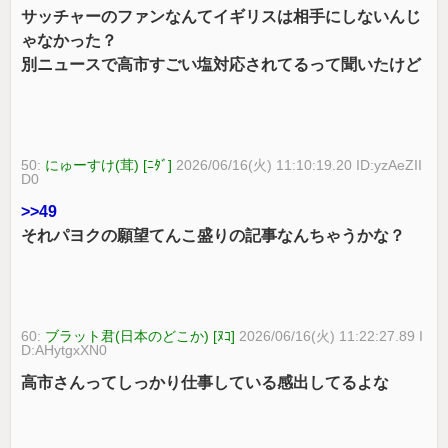
サッチャーのファンなんてイギリスは相手にしないんじ
ゃなかった？
別ニュースで高市すごい塩対応されてるって聞いたけど
50:
にゅーすけ(茸) [ﾆﾀﾞ]
2026/06/16(火) 11:10:19.20 ID:yzAeZII
D0
>>49
それパヨクの願望てんこ盛りの記事なんちゃうかな？
60:
ブラット君(日本のどこか) [ﾇｺ]
2026/06/16(火) 11:22:27.89 I
D:AHytgxXN0
高市さんってしっかり仕事している感出してるよな