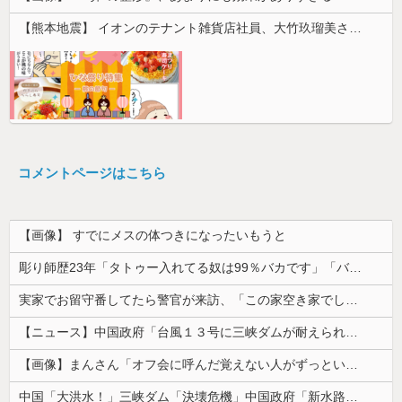
【熊本地震】 イオンのテナント雑貨店社員、大竹玖瑠美さん(22)がカワイイ・・・
コメントページはこちら
【画像】 すでにメスの体つきになったいもうと
彫り師歴23年「タトゥー入れてる奴は99％バカです」「バカは5000円が好き」無断キャンセル、挨拶できない、金がない…客層をぶっちゃけ
実家でお留守番してたら警官が来訪、「この家空き家でしたよね？」と問いかけてくるが実際は30年ほど住んでおり……
【ニュース】中国政府「台風１３号に三峡ダムが耐えられない！全開放流しろ！」⇒ 下流域の街が壊滅状態ｗｗｗｗｗ
【画像】まんさん「オフ会に呼んだ覚えない人がずっといたので晒すわ」（パシャ）
中国「大洪水！」三峡ダム「決壊危機」中国政府「新水路建設！（三峡新水路」現場職員「内部情報公開！（失踪」湖南省「三峡放流情報（画像」台風13号「...