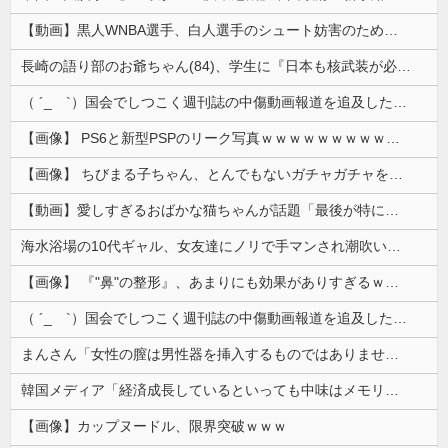
【動画】黒人WNBA選手、白人選手のシュート妨害のためジャンピング・ネックブリーカー・ドロップして退場処分→ロッカールームから「白人特権」と投稿...
長崎の語り部のお爺ちゃん(84)、学生に『日本も核武装が必要』と言われびっくり
（ ´_ゝ`）国会でしつこく週刊誌の中傷動画報道を追及した立憲議員、自身への誹謗中傷・苦情電話被害を訴え「総理に疑問を質す、当然のことをしただけ...
【画像】 PS6と新型PSPのリーク写真ｗｗｗｗｗｗｗｗｗｗｗｗｗｗｗｗｗｗｗ
【画像】 ちびまる子ちゃん、とんでもないガチャガチャを発売してしまうｗｗｗｗ
【動画】愛しすぎるおばかな猫ちゃんが話題「最後が特にかわいいｗ」
海水浴場の10代ギャル、女友達にノリで手マンされ潮吹いてガチイキしてしまうｗｗｗ
【画像】 『"鼻"の整形』、あまりにも効果がありすぎるｗｗｗｗｗｗｗｗｗｗｗ
（ ´_ゝ`）国会でしつこく週刊誌の中傷動画報道を追及した立憲議員、自身への誹謗中傷・苦情電話被害を訴え「総理に疑問を質す、当然のことをした...
まんさん「女性の膣は男性器を挿入するものではありません」
韓国メディア「経済成長しているといっても中味はメモリ価格だけ。雇用増加見通しが半減してしまった」……韓国の内需不況は根強い状況っすね
【画像】カップヌードル、限界突破ｗｗｗ