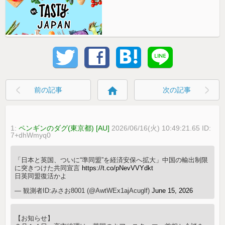
home
前の記事
次の記事
1:
ペンギンのダグ(東京都) [AU]
2026/06/16(火) 10:49:21.65 ID:
7+dhWmyq0
「日本と英国、ついに“準同盟”を経済安保へ拡大」中国の輸出制限
に突きつけた共同宣言
https://t.co/pNevVVYdkt
日英同盟復活かよ
— 観測者ID:みさお8001 (@AwtWEx1ajAcuglf)
June 15, 2026
【お知らせ】