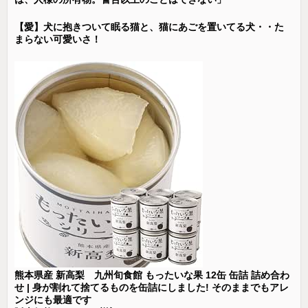
【愛】犬に抱きついて眠る猫と、猫にあごを置いてる犬・・た
まらない可愛いさ！
熊本県産 新高梨 九州旬食館 もったいな果 12缶 缶詰 詰め合わ
せ | 身が割れて捨てるものを缶詰にしました! そのままでもアレ
ンジにも最適です