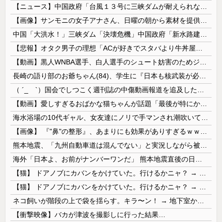
【ニュース】中国政府「台風１３号に三峡ダムが耐えられない！全開放流しろ！」⇒ 下流域の街が壊滅状態ｗｗｗｗｗ
【画像】サンモニの女子アナさん、日曜の朝から素材を提供してしまう
中国「大洪水！」三峡ダム「決壊危機」中国政府「新水路建設！（三峡新水路」現場職員「内部情報公開！（失踪」湖南省「三峡放流情報（画像」台風13号「...
【悲報】オタク男子の理想「ACが好きでスタバより牛丼屋に行きたがる女」、この銀河に1人も存在しないｗｗｗｗ
【動画】黒人WNBA選手、白人選手のシュート妨害のためジャンピング・ネックブリーカー・ドロップして退場処分→ロッカールームから「白人特権」と投稿...
長崎の語り部のお爺ちゃん(84)、学生に『日本も核武装が必要』と言われびっくり
（ ´_ゝ`）国会でしつこく週刊誌の中傷動画報道を追及した立憲議員、自身への誹謗中傷・苦情電話被害を訴え「総理に疑問を質す、当然のことをしただけ...
【動画】愛しすぎるおばかな猫ちゃんが話題「最後が特にかわいいｗ」
海水浴場の10代ギャル、女友達にノリで手マンされ潮吹いてガチイキしてしまうｗｗｗ
【画像】 『"鼻"の整形』、あまりにも効果がありすぎるｗｗｗｗｗｗｗｗｗｗｗ
熊本地震、「九州自動車道は混んでない」と実況しながら被災地へ向かう有名アナなどに批判殺到 全国紙記者「最新の状況をいち早く伝えることは報道機関としての責務」「情報を取り上げることには大きな意義がある」
海外「日本よ、お前がナンバーワンだ」 熊本地震直後の日本の対応のスピードに世界が衝撃
【猫】 ドアノブにカバンをかけていた。行けるかニャ？ → 猫はこうなります…
【猫】 ドアノブにカバンをかけていた。行けるかニャ？ → 猫はこうなります…
ネコ飼いが階段の上で袋を揺らす。キラ〜ン！ → 地下室からヤツが現れる…
【衝撃映像】バカが津波を撮影しに行った結果…