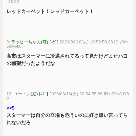
c10G0
レッドカーペット！レッドカーペット！
9:
ラッピーちゃん(茸) [ﾆﾀﾞ]
2026/06/16(火) 10:53:50.33 ID:y0m
b8Mvk0
高市はスターマーに冷遇されてるって見たけどまたパヨ
の願望だったようだな
12:
ユートン(庭) [ﾆﾀﾞ]
2026/06/16(火) 10:54:55.86 ID:vS3eAJY3
0
>>9
スターマーは自分の立場も危ういのに好き嫌い言ってら
れないだろ