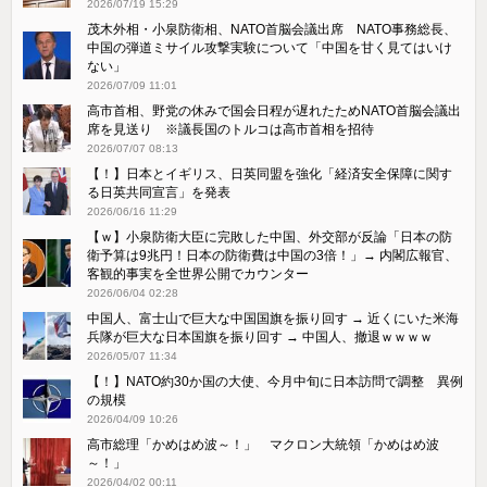
2026/07/19 15:29
茂木外相・小泉防衛相、NATO首脳会議出席 NATO事務総長、
中国の弾道ミサイル攻撃実験について「中国を甘く見てはいけ
ない」
2026/07/09 11:01
高市首相、野党の休みで国会日程が遅れたためNATO首脳会議出
席を見送り ※議長国のトルコは高市首相を招待
2026/07/07 08:13
【！】日本とイギリス、日英同盟を強化「経済安全保障に関す
る日英共同宣言」を発表
2026/06/16 11:29
【ｗ】小泉防衛大臣に完敗した中国、外交部が反論「日本の防
衛予算は9兆円！日本の防衛費は中国の3倍！」→ 内閣広報官、
客観的事実を全世界公開でカウンター
2026/06/04 02:28
中国人、富士山で巨大な中国国旗を振り回す → 近くにいた米海
兵隊が巨大な日本国旗を振り回す → 中国人、撤退ｗｗｗｗ
2026/05/07 11:34
【！】NATO約30か国の大使、今月中旬に日本訪問で調整 異例
の規模
2026/04/09 10:26
高市総理「かめはめ波～！」 マクロン大統領「かめはめ波
～！」
2026/04/02 00:11