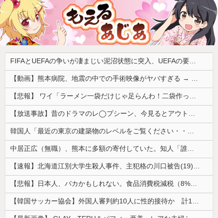
FIFAとUEFAの争いが凄まじい泥沼状態に突入、UEFAの要求を呑んだFIFAだったがUEFA側は強硬姿勢を崩さず……
【動画】熊本病院、地震の中での手術映像がヤバすぎる → 医療機器が飛び交う激震の中で患者を全身で庇う医師らの咄嗟の行動に世界中から絶賛の嵐
【悲報】 ワイ「ラーメン一袋だけじゃ足らんわ！二袋作ったろ！」→結果ｗｗｗ
【放送事故】昔のドラマのレ◯プシーン、今見るとアウトすぎる・・・
韓国人「最近の東京の建築物のレベルをご覧ください・・・」
中居正広（無職）、熊本に多額の寄付していた。知人「誰にも知られなくてもいい、と公表してない」
【速報】北海道江別大学生殺人事件、主犯格の川口被告(19)に無期懲役の判決
【悲報】日本人、バカかもしれない。食品消費税減税（8%→1%）に93.2%の国民が賛成してしまう
【韓国サッカー協会】外国人審判約10人に性的接待か 計1496回、約2億ウォン（約2200万円）