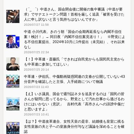
（ ´_ゝ`）中道さん、国会閉会後に開催の集中審議（中道が要
求）でサナエトークン問題！首相を厳しく追及「被害を受けた
人に申し訳ないと言う気持ちはないんですか」
2026/07/27 11:58
中道 小川代表、きのう朝「国会の会期再延長なら内閣不信任
案！検討！」→ 同日夜「内閣不信任案見送り！」 ※野党によ
る不信任案提出、2024年10月に1件提出（未完結）、それ以来
なし
2026/07/25 22:34
【！】中革連・斎藤氏「できれば自民党からも国民民主党から
も中革連に参加してほしい」
2026/07/25 20:14
中革連・伊佐氏、中傷動画疑惑関連の文春が公開していない43
分音声を確認したと主張、入手経路について物議
2026/07/23 11:43
【え】いさ議員、国会で週刊誌ネタを追及するのは「国民の皆
さんが疑問に思ってるから、野党として汚れ仕事から逃げるわ
けにはいかない（意訳」 吉村代表「高市さんへの誹謗中傷だ
と思いますよ」
2026/07/23 10:41
【は？】中道改革連合、女性天皇の是非、結婚後も皇室に残る
女性皇族の夫と子への皇族身分付与など議論を深めることを確
認