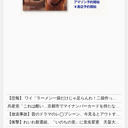
【悲報】 ワイ「ラーメン一袋だけじゃ足らんわ！二袋作ったろ！」→結果ｗｗｗ
共産党「これは酷い…京都市でマイナンバーカードを持たない29万人がポイント給付事業から排除された」
【放送事故】昔のドラマのレ◯プシーン、今見るとアウトすぎる・・・
【衝撃】れいわ新選組、「いのちの党」に党名変更 天畠大輔氏が共同代表へ