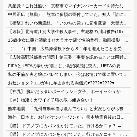
共産党「これは酷い…京都市でマイナンバーカードを持たない29万人がポイント給付事業から排除された」
中居正広（無職）、熊本に多額の寄付していた。知人「誰にも知られなくてもいい、と公表してない」
【衝撃】れいわ新選組、「いのちの党」に党名変更 天畠大輔氏が共同代表へ
【速報】北海道江別大学生殺人事件、主犯格の川口被告(19)に無期懲役の判決
15歳少女に薬と酒飲ませカラオケ店で性的暴行、動画撮影 54歳無職を再逮捕 動画770本も見つかる
（ ´_ゝ`）中国、広島原爆投下から８１年を迎えたことを受け「日本は原爆被害者の立場で同情を買おうとするのを止めろ」
【広陵高野球部暴力問題】第三委「事実を認めることは困難」元部員「SNS開示請求開始」犯人として晒してた人達に損害賠償請求訴訟を起こす方針
FIFAとUEFAの争いが凄まじい泥沼状態に突入、UEFAの要求を呑んだFIFAだったがUEFA側は強硬姿勢を崩さず……
私の不倫が夫と娘にバレてしまい、今はお情けで家に置いてもらっている状態です。行為を娘に見られていたなんて全く気付きませんでした。娘の「汚...
おねショタ？エ□ガキに孕まされる両儀式♥️????♥️????♥️
【神乳】 脱いだら凄いボーイッシュ女子、ボーイッシュがどうでも良くなる ”お○ぱい” がこちらｗｗｗｗｗ
【ｗ】物凄くカワイイ子猫の取っ組み合い！
熊本地震、「九州自動車道は混んでない」と実況しながら被災地へ向かう有名アナなどに批判殺到 全国紙記者「最新の状況をいち早く伝えることは報道機関としての責務」「情報を取り上げることには大きな意義がある」
海外「日本よ、お前がナンバーワンだ」 熊本地震直後の日本の対応のスピードに世界が衝撃
【猫】 ドアノブにカバンをかけていた。行けるかニャ？ → 猫はこうなります…
【猫】 ドアノブにカバンをかけていた。行けるかニャ？ → 猫はこうなります…