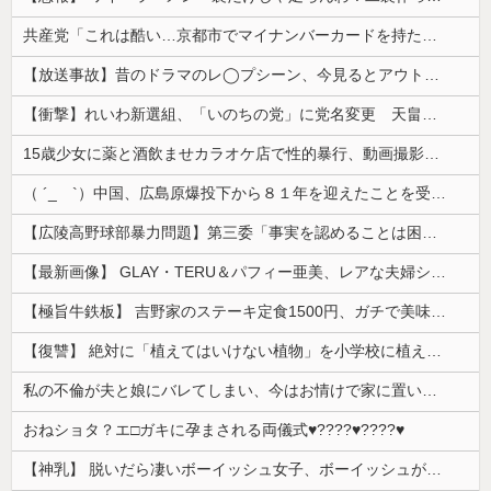
共産党「これは酷い…京都市でマイナンバーカードを持たない29万人がポイント給付事業から排除された」
【放送事故】昔のドラマのレ◯プシーン、今見るとアウトすぎる・・・
【衝撃】れいわ新選組、「いのちの党」に党名変更 天畠大輔氏が共同代表へ
15歳少女に薬と酒飲ませカラオケ店で性的暴行、動画撮影 54歳無職を再逮捕 動画770本も見つかる
（ ´_ゝ`）中国、広島原爆投下から８１年を迎えたことを受け「日本は原爆被害者の立場で同情を買おうとするのを止めろ」
【広陵高野球部暴力問題】第三委「事実を認めることは困難」元部員「SNS開示請求開始」犯人として晒してた人達に損害賠償請求訴訟を起こす方針
【最新画像】 GLAY・TERU＆パフィー亜美、レアな夫婦ショットを公開してしまう！
【極旨牛鉄板】 吉野家のステーキ定食1500円、ガチで美味そうｗｗｗ
【復讐】 絶対に「植えてはいけない植物」を小学校に植えた→20年経って見に行くと…「！？」衝撃の光景が・・・
私の不倫が夫と娘にバレてしまい、今はお情けで家に置いてもらっている状態です。行為を娘に見られていたなんて全く気付きませんでした。娘の「汚...
おねショタ？エ□ガキに孕まされる両儀式♥️????♥️????♥️
【神乳】 脱いだら凄いボーイッシュ女子、ボーイッシュがどうでも良くなる ”お○ぱい” がこちらｗｗｗｗｗ