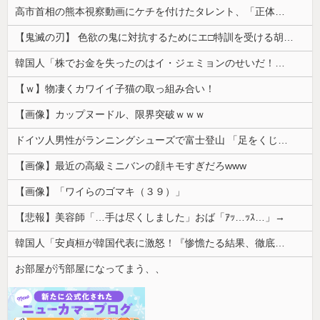
高市首相の熊本視察動画にケチを付けたタレント、「正体バレバレよな」と黒電話の呼び方であっさりと……
【鬼滅の刃】 色欲の鬼に対抗するためにエ□特訓を受ける胡蝶しのぶ…！クールなしのぶが快楽に抗えず翻弄されちゃう…
韓国人「株でお金を失ったのはイ・ジェミョンのせいだ！」として支持率が右肩下がりに……まあ、本当にその側面があるので救えないんですが
【ｗ】物凄くカワイイ子猫の取っ組み合い！
【画像】カップヌードル、限界突破ｗｗｗ
ドイツ人男性がランニングシューズで富士登山 「足をくじいて動けない」
【画像】最近の高級ミニバンの顔キモすぎだろwww
【画像】「ワイらのゴマキ（３９）」
【悲報】美容師「…手は尽くしました」おば「ｱｯ…ｯｽ…」→
韓国人「安貞桓が韓国代表に激怒！『惨憺たる結果、徹底的な刷新が必要だ』と監督や協会を痛烈批判」
お部屋が汚部屋になってまう、、