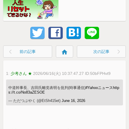
home
前の記事
次の記事
1:
少考さん ★
2026/06/16(火) 10:37:47.27 ID:50bFPHvt9
中道幹事長、吉田氏離党表明を批判(時事通信)
#Yahooニュース
http
s://t.co/No83aZESOE
— ただつぶやく (@EtSh415et)
June 16, 2026