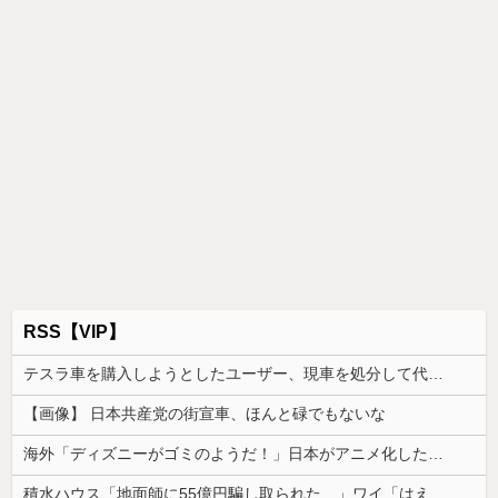
RSS【VIP】
テスラ車を購入しようとしたユーザー、現車を処分して代金を支払い、平日の納車日に予定を合わせた結果……
【画像】 日本共産党の街宣車、ほんと碌でもないな
海外「ディズニーがゴミのようだ！」日本がアニメ化した米人気SF作品に絶賛の声が殺到中
積水ハウス「地面師に55億円騙し取られた…」ワイ「はえーかわいそう…会社滅茶苦茶やろなぁ」