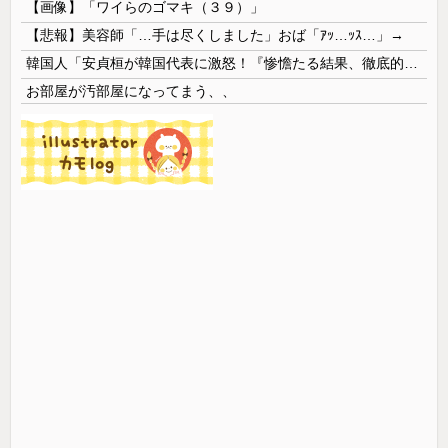
【画像】「ワイらのゴマキ（３９）」
【悲報】美容師「…手は尽くしました」おば「ｱｯ…ｯｽ…」→
韓国人「安貞桓が韓国代表に激怒！『惨憺たる結果、徹底的な刷新が必要だ』と監督や協会を痛烈批判」
お部屋が汚部屋になってまう、、