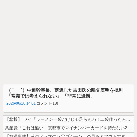
（ ´_ゝ`）中道幹事長、落選した吉田氏の離党表明を批判
「常識では考えられない」 「非常に遺憾」
2026/06/16 14:01
コメント(18)
【悲報】 ワイ「ラーメン一袋だけじゃ足らんわ！二袋作ったろ！」→結果ｗ...
共産党「これは酷い…京都市でマイナンバーカードを持たない29万人がポイ...
【放送事故】昔のドラマのレ◯プシーン、今見るとアウトすぎる・・・