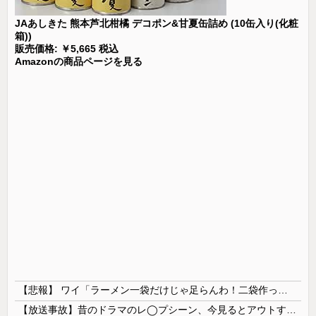
JAあしきた 熊本芦北柑橘 デコポン&甘夏缶詰め (10缶入り(化粧
箱))
販売価格: ￥5,665 税込
Amazonの商品ページを見る
【悲報】 ワイ「ラーメン一袋だけじゃ足らんわ！二袋作ったろ！」→結果ｗｗｗ
【放送事故】昔のドラマのレ◯プシーン、今見るとアウトすぎる・・・