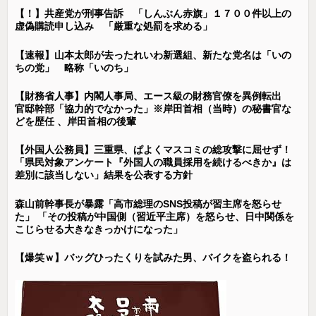
【！】共産党が刑事告訴 「しんぶん赤旗」１７００件以上の
虚偽購読申し込み 「厳重な処罰を求める」
【速報】山本太郎が去ったれいわ新選組、新たな党名は「いの
ちの党」 略称「いのち」
【財務省人事】内閣人事局、エース級の財務官僚を異例転出
官邸幹部「協力的でなかった」※岸田首相（当時）の秘書官な
どを歴任 、岸田首相の後輩
【外国人公務員】三重県、ぱよくマスコミの総攻撃に屈せず！
「県民対象アンケート『外国人の職員採用を続けるべきか』は
差別に該当しない」結果を公表する方針
森山前幹事長が暴露「高市総理のSNS投稿が習主席を怒らせ
た」 「その投稿が中国側（習近平主席）を怒らせ、日中関係を
こじらせる大きなきっかけになった」
【爆笑ｗ】バッグひったくりを試みた男、バイクを盗られる！