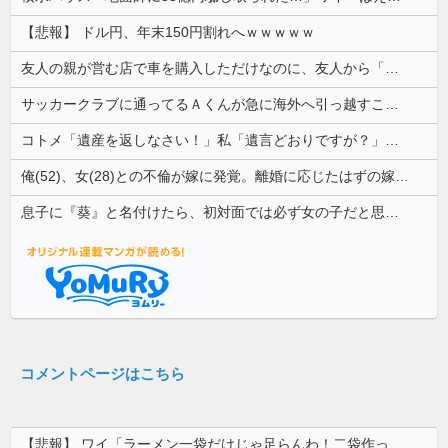
【悲報】 ドル円、年末150円割れへｗｗｗｗｗ
友人の親が営む店で車を購入しただけなのに、友人から「裏切った」と責められるようになった理由が理解できず…
サッカークラブに通ってるＡくんが急に海外へ引っ越すことに。一番仲良くしてた息子がショックを受けて...
コトメ「遺産を返しなさい！」私「遺言どおりですが？」→夫の遺産を巡る話し合いが思わぬ展開になって…
俺(52)、女(28)との不倫が嫁に発覚。離婚に応じたはずの嫁からエグすぎる攻撃が恐ろしすぎる
息子に『葵』と名付けたら、初対面では必ず女の子だと思われる。同じ名前でも避けられなかった勘違いとは…
コメントページはこちら
【悲報】 ワイ「ラーメン一袋だけじゃ足らんわ！二袋作ったろ！」→結果ｗｗｗ