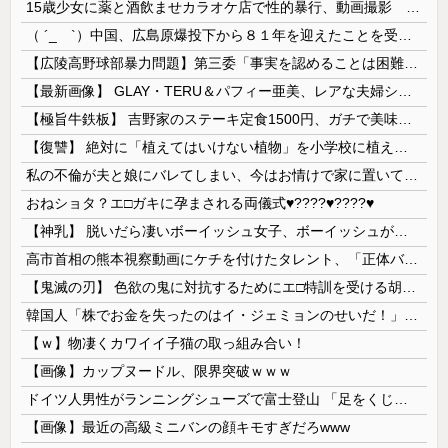
15歳少女に薬と酒飲ませカラオケ店で性的暴行、動画撮影 54歳無職を再逮捕 動画770本も見つかる
（ ´_ゝ`）中国、広島原爆投下から８１年を迎えたことを受け「日本は原爆被害者の立場で同情を買おうとするのを止めろ」
【広陵高野球部暴力問題】第三委「事実を認めることは困難」元部員「SNS開示請求開始」犯人として晒してた人達に損害賠償請求訴訟を起こす方針
【最新画像】 GLAY・TERU＆パフィー亜美、レアな夫婦ショットを公開してしまう！
【極旨牛鉄板】 吉野家のステーキ定食1500円、ガチで美味そうｗｗｗ
【復讐】 絶対に「植えてはいけない植物」を小学校に植えた→20年経って見に行くと…「！？」衝撃の光景が・・・
私の不倫が夫と娘にバレてしまい、今はお情けで家に置いてもらっている状態です。行為を娘に見られていたなんて全く気付きませんでした。娘の「汚...
おねショタ？エ□ガキに孕まされる両儀式♥️????♥️????♥️
【神乳】 脱いだら凄いボーイッシュ女子、ボーイッシュがどうでも良くなる ”お○ぱい” がこちらｗｗｗｗｗ
高市首相の熊本視察動画にケチを付けたタレント、「正体バレバレよな」と黒電話の呼び方であっさりと……
【鬼滅の刃】 色欲の鬼に対抗するためにエ□特訓を受ける胡蝶しのぶ…！クールなしのぶが快楽に抗えず翻弄されちゃう…
韓国人「株でお金を失ったのはイ・ジェミョンのせいだ！」として支持率が右肩下がりに……まあ、本当にその側面があるので救えないんですが
【ｗ】物凄くカワイイ子猫の取っ組み合い！
【画像】カップヌードル、限界突破ｗｗｗ
ドイツ人男性がランニングシューズで富士登山 「足をくじいて動けない」
【画像】最近の高級ミニバンの顔キモすぎだろwww