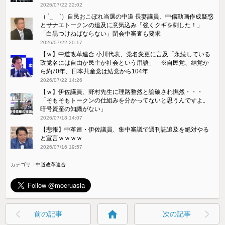
2026/07/22 22:02
（ ´_ゝ`）自民おこぼれ当選の中道 長妻議員、中傷動画作成疑惑
とサナエトークンの追及に意気込み「強くクギを刺した！」
「白黒つけねばならない」閉会中審査も要求
2026/07/22 20:17
【ｗ】中道改革連合 小川代表、党名変更に言及「永続している
政党名には自由か民主か社会という用語」 ※自民党、結党か
ら約70年、日本共産党は結党から104年
2026/07/22 14:26
【ｗ】伊佐議員、野村先生に理路整然と論破され憮然・・・
「そもそもトークンの仕組みを分かってないと思うんですよ。
暗号資産の知識がない」
2026/07/18 14:07
【悲報】中革連・伊佐議員、集中審議で週刊誌追及を絶対やる
と宣言ｗｗｗｗ
2026/07/16 19:57
カテゴリ：
中道改革連合
home
前の記事
次の記事