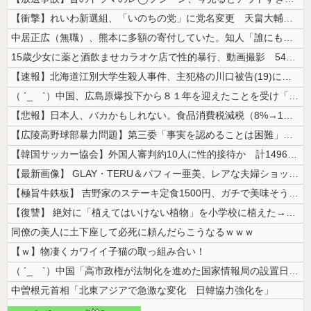
【衝撃】れいわ新選組、「いのちの党」に党名変更 天畠大輔氏が共同代表へ
中居正広（無職）、熊本に多額の寄付していた。知人「誰にも知られなくても...
15歳少女に薬と酒飲ませカラオケ店で性的暴行、動画撮影 54歳無職を再...
【速報】北海道江別大学生殺人事件、主犯格の川口被告(19)に無期懲役の...
（ ´_ゝ`）中国、広島原爆投下から８１年を迎えたことを受け「日本は原...
【悲報】日本人、バカかもしれない。食品消費税減税（8%→1%）に93....
【広陵高野球部暴力問題】第三委「事実を認めることは困難」元部員「SNS...
【韓国サッカー協会】外国人審判約10人に性的接待か 計1496回、約2...
【最新画像】 GLAY・TERU＆パフィー亜美、レアな夫婦ショットを公...
【極旨牛鉄板】 吉野家のステーキ定食1500円、ガチで美味そうｗｗｗ
【復讐】 絶対に「植えてはいけない植物」を小学校に植えた→20年経って...
同僚の美人に土下座して必死に頼んだらこうなるｗｗｗ
【ｗ】物凄くカワイイ子猫の取っ組み合い！
（ ´_ゝ`）中国「高市政権が法制化を進めた国家情報局の設置日が7月3...
中曽根元首相「北東アジアで急激な変化 日韓協力強化を」