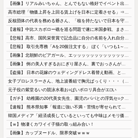
【画像】リアルみいちゃん、とんでもない格好でイベント出演するwwwwwwwwww
高市総理「物価上昇を上回る賃上げを日本に定着させる」⇒ 国家公務員月給3.51％増へ
反核団体の代表を務める爺さん、「核を持たないで日本を守れますか」と中学生に詰問された結果……
【速報】中比スカボロー礁を巡る問題で遂に米国参戦、まさかのこっち擁護であっち批判！！
【悲報】高市、国民栄誉賞で記念品に自分の名前を入れ自分メインのPV撮影して炎上中w w w w w w w w w
【悲報】 取引先専務「Aを20個注文する」 ぼく「いつも1～2個しか使わないけど本当に20であってる？」 取専「あってる」→結果『こう』なったんだが...
【画像】北朝鮮のビアガール、エッッッッッッッッッッッッッッッッッ！
【画像】 例の美人すぎるおにぎり屋さん、裏でおっさんが握っていたｗｗｗｗｗｗｗｗｗｗｗｗｗｗｗｗｗ
【盗撮】 日本の花嫁のウェディングドレス着替え動画、とんでもない神乳だと海外で話題に
女子プロレスラーさん、地上波番組で胸元ぱっくり・・・（※画像あり）
元子役の紫堂るいの競泳水着お○ぱいポロリ具合がエ□い
【ガチ】 幼稚園の20代美女先生、園児のパパとの浮気セ○クス動画が流出して終わる
【速報】 熊本県知事「報道に強い不満・苦情が寄せられている」→TBSの報道特集がまさにそれな件
韓国メディア「経済成長しているといっても中味はメモリ価格だけ。雇用増加見通しが半減してしまった」……韓国の内需不況は根強い状況っすね
【ｗ】物凄くカワイイ子猫の取っ組み合い！
【画像】カップヌードル、限界突破ｗｗｗ