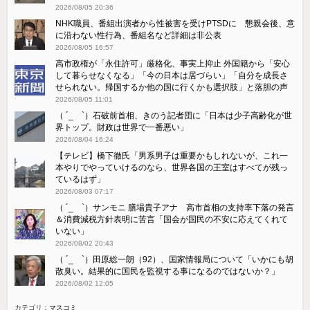
2026/08/05 20:36
NHK職員、番組出演者から性被害を受けPTSDに 懇親会後、意
に沿わない性行為、番組名など詳細は非公表
2026/08/05 16:57
高市政権が「永住許可」厳格化、事実上抑止 外国籍から「安心
して暮らせなくなる」「今の日本は居づらい」「自分を成長さ
せられない。帰国するか他の国に行くかも選択肢」と落胆の声
2026/08/05 11:01
（ ´_ゝ`）石破前首相、きのう記者団に「日本は少子高齢化が世
界トップ。財政は世界で一番悪い」
2026/08/04 16:24
【テレビ】橋下徹氏「男系男子は重要かもしれないが、これ一
本やりでやっていけるのなら、世界各国の王室はすべてが残っ
ているはず」
2026/08/03 07:17
（ ´_ゝ`）サンモニ 膳場貴子アナ 高市首相の支持率下落の発言
＆消費減税方針表明に苦言「国会が国民の不安に応えてくれて
いない」
2026/08/02 20:43
（ ´_ゝ`）田原総一朗（92）、国家情報局について「いかにも胡
散臭い。結果的に国民を監視する事になるのではないか？」
2026/08/02 12:05
カテゴリ：
マスコミ