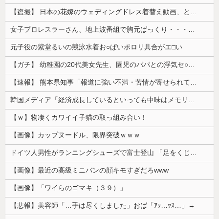
【盗撮】 日本の花嫁のウェディングドレス着替え動画、とんでもない神乳だと海外で話題に
女子プロレスラーさん、地上波番組で胸元ぱっくり・・・（※画像あり）
元子役の紫堂るいの競泳水着お○ぱいポロリ具合がエ□い
【ガチ】 幼稚園の20代美女先生、園児のパパとの浮気セ○クス動画が流出して終わる
【速報】 熊本県知事「報道に強い不満・苦情が寄せられている」→TBSの報道特集がまさにそれな件
韓国メディア「経済成長しているといっても中味はメモリ価格だけ。雇用増加見通しが半減してしまった」……韓国の内需不況は根強い状況っすね
【ｗ】物凄くカワイイ子猫の取っ組み合い！
【画像】カップヌードル、限界突破ｗｗｗ
ドイツ人男性がランニングシューズで富士登山 「足をくじいて動けない」
【画像】最近の高級ミニバンの顔キモすぎだろwww
【画像】「ワイらのゴマキ（３９）」
【悲報】美容師「…手は尽くしました」おば「ｱｯ…ｯｽ…」→