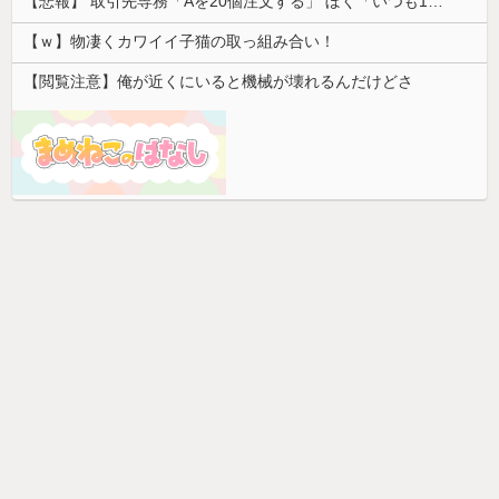
【悲報】 取引先専務「Aを20個注文する」 ぼく「いつも1～2個しか使わないけど本当に20であってる？」 取専「あってる」→結果『こう』なったんだが...
【ｗ】物凄くカワイイ子猫の取っ組み合い！
【閲覧注意】俺が近くにいると機械が壊れるんだけどさ