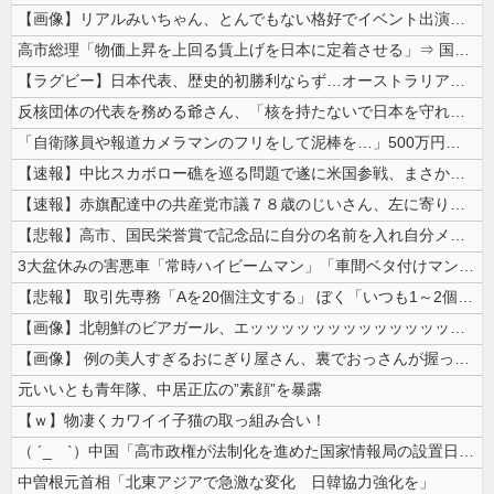
【画像】リアルみいちゃん、とんでもない格好でイベント出演するwwwww...
高市総理「物価上昇を上回る賃上げを日本に定着させる」⇒ 国家公務員月...
【ラグビー】日本代表、歴史的初勝利ならず…オーストラリアに逆転負け ８...
反核団体の代表を務める爺さん、「核を持たないで日本を守れますか」と中学...
「自衛隊員や報道カメラマンのフリをして泥棒を…」500万円分の預金通帳...
【速報】中比スカボロー礁を巡る問題で遂に米国参戦、まさかのこっち擁護で...
【速報】赤旗配達中の共産党市議７８歳のじいさん、左に寄りすぎたか車で民...
【悲報】高市、国民栄誉賞で記念品に自分の名前を入れ自分メインのPV撮影...
3大盆休みの害悪車「常時ハイビームマン」「車間ベタ付けマン」「法定速度...
【悲報】 取引先専務「Aを20個注文する」 ぼく「いつも1～2個しか使...
【画像】北朝鮮のビアガール、エッッッッッッッッッッッッッッッッッ！
【画像】 例の美人すぎるおにぎり屋さん、裏でおっさんが握っていたｗｗｗ...
元いいとも青年隊、中居正広の”素顔”を暴露
【ｗ】物凄くカワイイ子猫の取っ組み合い！
（ ´_ゝ`）中国「高市政権が法制化を進めた国家情報局の設置日が7月3...
中曽根元首相「北東アジアで急激な変化 日韓協力強化を」