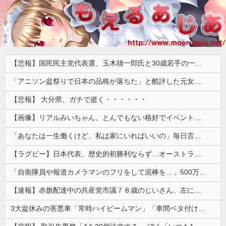
【悲報】国民民主党代表選、玉木雄一郎氏と30歳若手の一騎打ちへ → 榛葉幹事長の不出馬にネットで疑問噴出 ｗｗｗｗｗｗｗｗｗｗｗｗｗｗｗ
「アニソン盆祭りで日本の品格が落ちた」と酷評した元女優、「あんたが品格を語るのかよ！」と総ツッコミを食らってしまい……
【悲報】 大分県、ガチで逝く・・・・・・
【画像】リアルみいちゃん、とんでもない格好でイベント出演するwwwwwwwwww
「あなたは一生働くけど、私は家にいればいいの」毎日言われた20歳がついに返した一言…
【ラグビー】日本代表、歴史的初勝利ならず…オーストラリアに逆転負け ８戦全敗
「自衛隊員や報道カメラマンのフリをして泥棒を…」500万円分の預金通帳を盗まれた高齢女性が明かす被害！
【速報】赤旗配達中の共産党市議７８歳のじいさん、左に寄りすぎたか車で民家当て逃げ
3大盆休みの害悪車「常時ハイビームマン」「車間ベタ付けマン」「法定速度絶対遵守マン」