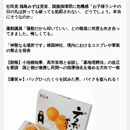
社民党 福島みずほ党首、国旗損壊罪に危機感「お子様ランチの
日の丸は折っても破っても処罰されない、 どうでしょう。本当
にそうなのか」
蓮舫議員「蓮舫だから叩いていい、との報道に何度も向き合っ
てきました。悔しくても」
「神聖なる場所です」靖国神社、境内におけるコスプレや軍装
の禁止を発表
【朗報】小池都知事、高市首相と会談し「墓地埋葬法」の改正
を要請 国と都が連携し民間への指導強化を進める方向で一致
【爆笑ｗ】バッグひったくりを試みた男、バイクを盗られる！