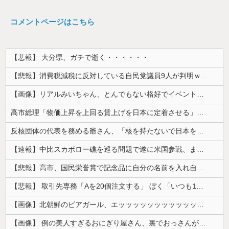
コメントページはこちら
【悲報】 大分県、ガチで逝く・・・・・・
【悲報】消費税減税に反対している自民党議員9人が判明ｗｗｗｗｗｗ
【画像】リアルみいちゃん、とんでもない格好でイベント出演するwwwwwwwwww
高市総理「物価上昇を上回る賃上げを日本に定着させる」⇒ 国家公務員月給3.51％増へ
反核団体の代表を務める爺さん、「核を持たないで日本を守れますか」と中学生に詰問された結果……
【速報】中比スカボロー礁を巡る問題で遂に米国参戦、まさかのこっち擁護であっち批判！！
【悲報】高市、国民栄誉賞で記念品に自分の名前を入れ自分メインのPV撮影して炎上中w w w w w w w w w
【悲報】 取引先専務「Aを20個注文する」 ぼく「いつも1～2個しか使わないけど本当に20であってる？」 取専「あってる」→結果『こう』なったんだが...
【画像】北朝鮮のビアガール、エッッッッッッッッッッッッッッッッッ！
【画像】 例の美人すぎるおにぎり屋さん、裏でおっさんが握っていたｗｗｗｗｗｗｗｗｗｗｗｗｗｗｗｗｗ