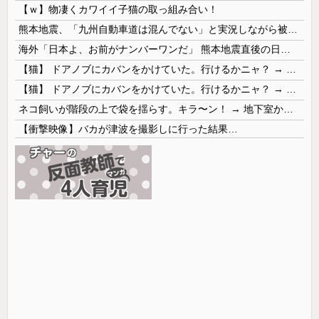
【ｗ】物凄くカワイイ子猫の取っ組み合い！
熊本地震、「九州自動車道は混んでない」と実況しながら被災地へ向かう有名アナなどに批判殺到 全国紙記者「最新の状況をいち早く伝えることは報道機関としての責務」「情報を取り上げることには大きな意義がある」
海外「日本よ、お前がナンバーワンだ」 熊本地震直後の日本の対応のスピードに世界が衝撃
【猫】 ドアノブにカバンをかけていた。行けるかニャ？ → 猫はこうなります…
【猫】 ドアノブにカバンをかけていた。行けるかニャ？ → 猫はこうなります…
ネコ飼いが階段の上で袋を揺らす。キラ〜ン！ → 地下室からヤツが現れる…
【衝撃映像】バカが津波を撮影しに行った結果…