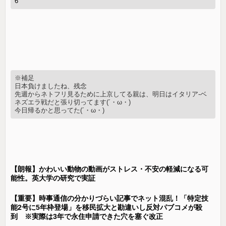
6
※補足
日本負けましたね、残念
先週からネトフリ見るために上京してる親は、明日はイタリア-ベ
ネズエラ戦だと張り切ってます(´・ω・)
今日帰るかと思ってた(´・ω・)
【朗報】かわいい動物の動画がストレス・不安の軽減になる可
能性。英大学の研究で実証
【重要】時事通信の分かりづらい記事でネット混乱！「特定技
能2号に5年枠登場」を移民拡大と勘違いし反対パブコメが殺
到 ※実際は3年で永住申請できた穴を塞ぐ改正