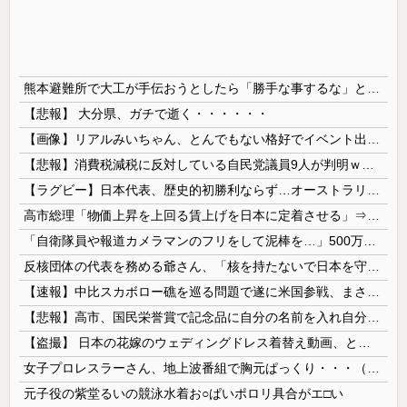
熊本避難所で大工が手伝おうとしたら「勝手な事するな」と行政側に止められた！との証言、内容があまりに胡散臭すぎた結果……
【悲報】 大分県、ガチで逝く・・・・・・
【画像】リアルみいちゃん、とんでもない格好でイベント出演するwwwwwwwwww
【悲報】消費税減税に反対している自民党議員9人が判明ｗｗｗｗｗｗ
【ラグビー】日本代表、歴史的初勝利ならず…オーストラリアに逆転負け ８戦全敗
高市総理「物価上昇を上回る賃上げを日本に定着させる」⇒ 国家公務員月給3.51％増へ
「自衛隊員や報道カメラマンのフリをして泥棒を…」500万円分の預金通帳を盗まれた高齢女性が明かす被害！
反核団体の代表を務める爺さん、「核を持たないで日本を守れますか」と中学生に詰問された結果……
【速報】中比スカボロー礁を巡る問題で遂に米国参戦、まさかのこっち擁護であっち批判！！
【悲報】高市、国民栄誉賞で記念品に自分の名前を入れ自分メインのPV撮影して炎上中w w w w w w w w w
【盗撮】 日本の花嫁のウェディングドレス着替え動画、とんでもない神乳だと海外で話題に
女子プロレスラーさん、地上波番組で胸元ぱっくり・・・（※画像あり）
元子役の紫堂るいの競泳水着お○ぱいポロリ具合がエ□い