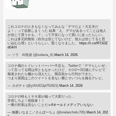
これコロナのときもなくなってみんな「デマだよ！大丈夫だ
よ！」って拡散しまくった 結果「え、デマがあるってことは他人
が信じて買うかも…？」って不安になって買いに走ったらしい。
これは多元的無知（自分は信じてないけど、他人は信じてると思
い込む心理）というらしい。賢くなりました。
https://t.co/fFC63Z
dGKH
— ソラ AI投資 (@solavia_A)
March 14, 2026
コロナ禍のトイレットペーパー不足も、Twitterで「デマらしいぜ」
って言ってる間は何ともなかったけど、その2〜3日後にテレビで
報道されたら棚から消えたし、開店前から行列ができた。
つまり原因はこのツイートを見ない層とそいつらを煽るテレビ。
— カボチャ (@yiXh3G2pl752821)
March 14, 2026
コロナの時もミヤネ屋が煽って大変だった…
学習しろよ！視聴者！！
一番の対策は見ないことだｗ
#オールドメディアいらない
— 物憂いなまこ／さんぼーちょ (@melancholic705)
March 14, 202