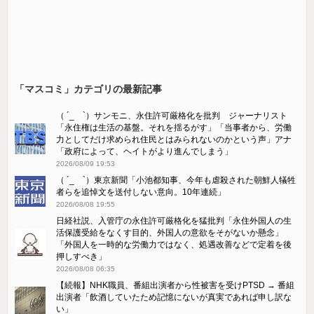
「マスコミ」カテゴリの最新記事
（ ´_ゝ`）サンモニ、永住許可厳格化を批判 ジャーナリスト
「永住権は生活の基盤。それを揺るがす」「当事者から、労働
力としてだけ求められ住民とはみられないのかという声」アナ
「政府によって、ヘイトがより進んでしまう」
2026/08/09 19:53
（ ´_ゝ`）東京新聞「小池都知事、今年も虐殺された朝鮮人犠牲
者らを追悼文を送付しない意向。10年連続」
2026/08/08 19:55
日経社説、入管庁の永住許可厳格化を猛批判「永住外国人の生
活保護受給をなくす目的、外国人の意欲をそがないか懸念」
「外国人を一時的な労働力ではなく、処遇改善などで定着を後
押しすべき」
2026/08/08 06:35
【続報】NHK職員、番組出演者から性被害を受けPTSD → 番組
出演者「飲酒していたため記憶にないが真実であれば申し訳な
い」