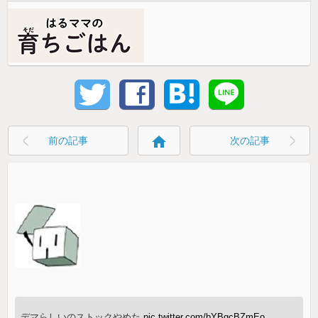
home
前の記事
次の記事
デマらしいのストックやめた
pic.twitter.com/bYBgcBZmEo