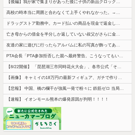
【後編】我が家で集まりがあった後に子供の新品クロックスが消えた。犯人のママがカバンに入れるのを見た人もいるのに相手旦那が「証拠は？」と認めない…...
高校の時本当に周囲と合わなくて上手くやれなかった。→飲み会で偶然同じ高校の人と出会った
ドラッグストア勤務中。カード払いの商品を現金で返金してほしいと言い張る女性客。断っても引き下がらず、その後まさかの展開に…
亡き母からの借金を半分しか返していない叔父がさらに金を貸してほしいと訪ねてきた。完済するまで貸せないと断ると…
友達の家に遊びに行ったらアルバムに私の写真が飾ってあった。しかも私が知らない写真
PTA会長「PTA参加拒否した親へ最終警告。こうなってもいい？」
【8/22開催】 「琵琶湖三市同時花火大会」、各市公式「そんな花火大会は存在しない」→ 高価チケットを購入した人達がSNS阿鼻叫喚
【画像】 キャミイの18万円の最新フィギュア、ガチで作り込みがエグすぎる
【悲報】 中国、橋の欄干が強風一発で粉々に 鉄筋ゼロ 当局「接着剤でくっつけただけ」「正常で、品質問題はない」
【速報】 イオンモール熊本の爆発原因が判明！！！！