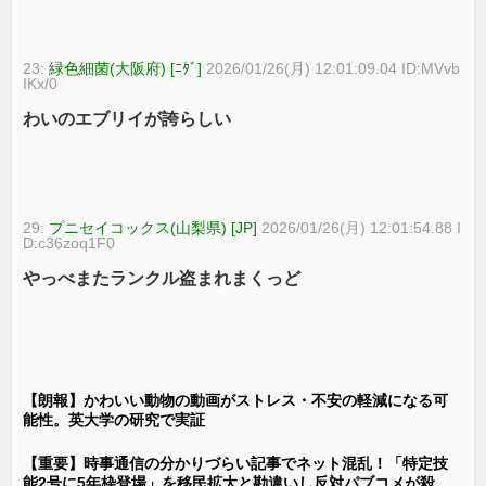
23:
緑色細菌(大阪府) [ﾆﾀﾞ]
2026/01/26(月) 12:01:09.04 ID:MVvb
IKx/0
わいのエブリイが誇らしい
29:
プニセイコックス(山梨県) [JP]
2026/01/26(月) 12:01:54.88 I
D:c36zoq1F0
やっべまたランクル盗まれまくっど
【朗報】かわいい動物の動画がストレス・不安の軽減になる可
能性。英大学の研究で実証
【重要】時事通信の分かりづらい記事でネット混乱！「特定技
能2号に5年枠登場」を移民拡大と勘違いし反対パブコメが殺