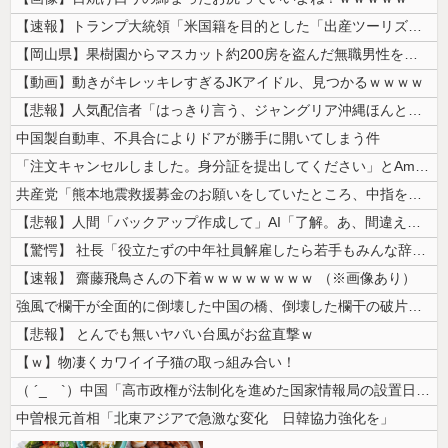
【速報】トランプ大統領「米国籍を目的とした「出産ツーリズム」を禁止する...
【岡山県】果樹園からマスカット約200房を盗んだ無職男性を逮捕「ぶどう...
【動画】動きがキレッキレすぎるJKアイドル、見つかるｗｗｗｗ
【悲報】人気配信者「はっきり言う、ジャングリア沖縄ほんとーーーーーーー...
中国製自動車、不具合によりドアが勝手に開いてしまう件
「注文キャンセルしました。身分証を提出してください」とAmazonから...
共産党「熊本地震救援募金のお願いをしていたところ、中指を立てられました...
【悲報】人間「バックアップ作成して」AI「了解。あ、間違えちゃったｗ」...
【驚愕】 社長「役立たずの中年社員解雇したら若手もみんな辞めてしまった...
【速報】 齋藤飛鳥さんの下着ｗｗｗｗｗｗｗｗ （※画像あり）
強風で欄干が全面的に倒壊した中国の橋、倒壊した欄干の破片を調べると凄ま...
【悲報】 とんでも無いヤバい台風がお盆直撃ｗ
【ｗ】物凄くカワイイ子猫の取っ組み合い！
（ ´_ゝ`）中国「高市政権が法制化を進めた国家情報局の設置日が7月3...
中曽根元首相「北東アジアで急激な変化 日韓協力強化を」