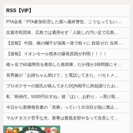
RSS【VIP】
PTA会長「PTA参加拒否した親へ最終警告。こうなってもいい？」
左翼市民団体、広島では通用せず「人殺しの汚い足で広島の土を踏むな！」→広島県民「お前らの方が汚いんじゃ！」「ワシらが広島県民じゃ」
【悲報】 中国、橋の欄干が強風一発で粉々に 鉄筋ゼロ 当局「接着剤でくっつけただけ」「正常で、品質問題はない」
【速報】 イオンモール熊本の爆発原因が判明！！！！
槍ヶ岳で60歳男性を救助した救助隊、だが僅か1時間後にその男性が所属していたPTから連絡があって……
長男嫁が「お姉ちゃん助けて」と電話してきた。バカトメが、雪の中うちの息子に会いに来ようとしたらしく...
プロボクサーの彼氏が絡んできたDQN相手に終始謝りたおしててダサすぎる。正直かっこ悪かった
私「映画代、5000円出すね」彼「はい、お釣り」→受け取った金額を見て、デート中の違和感に気づいてしまい…
今日から業務報告書の「庶務」っていう大項目が急に廃止されたんだけど意味不明すぎる
マルチタスク苦手な夫。家事は最低全部やるって合意してるけど、ミスが多いと任せたくなくなって...