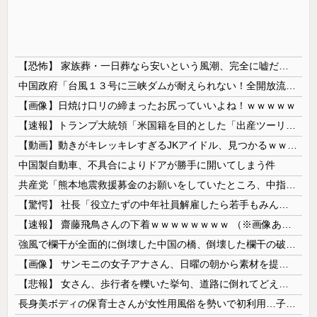
【恐怖】 家族葬・一日葬なら安いという風潮、完全に嘘だった・・・・
中国政府「台風１３号に三峡ダムが耐えられない！全開放流しろ！」⇒ 下流域の街が壊滅状態ｗｗｗｗｗ
【画像】日焼け口リの締まったお尻っていいよね！ｗｗｗｗｗ
【速報】トランプ大統領「米国籍を目的とした「出産ツーリズム」を禁止する！中国人が子供の国籍目的に出産しに来るのはおかしい！」ｗｗｗｗｗｗｗｗｗｗ...
【動画】動きがキレッキレすぎるJKアイドル、見つかるｗｗｗｗ
中国製自動車、不具合によりドアが勝手に開いてしまう件
共産党「熊本地震救援募金のお願いをしていたところ、中指を立てられました。中指がメガネに当たり、危うく怪我をするところでした」
【驚愕】 社長「役立たずの中年社員解雇したら若手もみんな辞めてしまった…」
【速報】 齋藤飛鳥さんの下着ｗｗｗｗｗｗｗｗ （※画像あり）
強風で欄干が全面的に倒壊した中国の橋、倒壊した欄干の破片を調べると凄まじい事実が発覚して……
【画像】 サンモニの女子アナさん、日曜の朝から素材を提供してしまう
【悲報】 女さん、歩行者を轢いた挙句、道路に倒れてどえらいことになってしまうw w w w w w w
長身美ボディの保育士さんが女性用風俗を勢いで初利用…子供に絶対見せられないメスの顔でイキまくり。