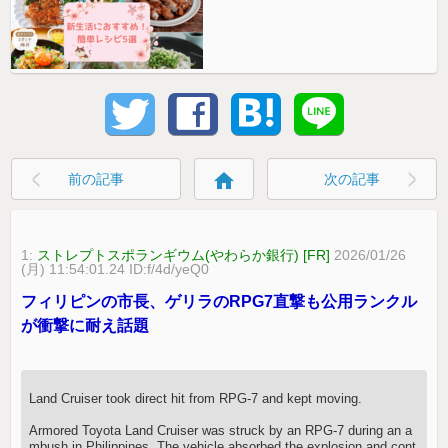
home
前の記事
次の記事
1:
ストレプトスポランギウム(やわらか銀行) [FR]
2026/01/26
(月) 11:54:01.24 ID:f/4d/yeQ0
フィリピンの市長、ゲリラのRPG7直撃も公用ランクル
が衝撃に耐え話題
Land Cruiser took direct hit from RPG-7 and kept moving.
Armored Toyota Land Cruiser was struck by an RPG-7 during an a
mbush in Philippines. The vehicle absorbed the explosion and cont