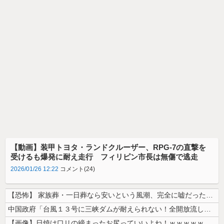
【動画】装甲トヨタ・ランドクルーザー、RPG-7の直撃を
受けるも爆発に耐え走行 フィリピン市長は無傷で逃走
2026/01/26 12:22
コメント(24)
【恐怖】 家族葬・一日葬なら安いという風潮、完全に嘘だった・・・・
中国政府「台風１３号に三峡ダムが耐えられない！全開放流しろ！」⇒ 下流...
【画像】日焼け口リの締まったお尻っていいよね！ｗｗｗｗｗ