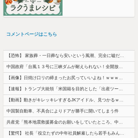
コメントページはこちら
【恐怖】 家族葬・一日葬なら安いという風潮、完全に嘘だった・・・・
中国政府「台風１３号に三峡ダムが耐えられない！全開放流しろ！」⇒ 下流域の街が壊滅状態ｗｗｗｗｗ
【画像】日焼け口リの締まったお尻っていいよね！ｗｗｗｗｗ
【速報】トランプ大統領「米国籍を目的とした「出産ツーリズム」を禁止する！中国人が子供の国籍目的に出産しに来るのはおかしい！」ｗｗｗｗｗｗｗｗｗｗ...
【動画】動きがキレッキレすぎるJKアイドル、見つかるｗｗｗｗ
中国製自動車、不具合によりドアが勝手に開いてしまう件
共産党「熊本地震救援募金のお願いをしていたところ、中指を立てられました。中指がメガネに当たり、危うく怪我をするところでした」
【驚愕】 社長「役立たずの中年社員解雇したら若手もみんな辞めてしまった…」