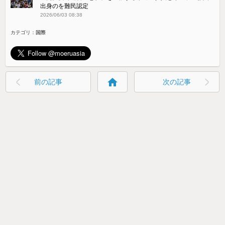
出身のを難民認定
2026/06/03 08:38
カテゴリ：
国際
home
前の記事
次の記事