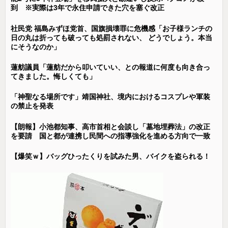
到 ※実際は3年で永住申請できた穴を塞ぐ改正
社民党 福島みずほ党首、国旗損壊罪に危機感「お子様ランチの
日の丸は折っても破っても処罰されない、 どうでしょう。本当
にそうなのか」
蓮舫議員「蓮舫だから叩いていい、との報道に何度も向き合っ
てきました。悔しくても」
「神聖なる場所です」靖国神社、境内におけるコスプレや軍装
の禁止を発表
【朗報】小池都知事、高市首相と会談し「墓地埋葬法」の改正
を要請 国と都が連携し民間への指導強化を進める方向で一致
【爆笑ｗ】バッグひったくりを試みた男、バイクを盗られる！