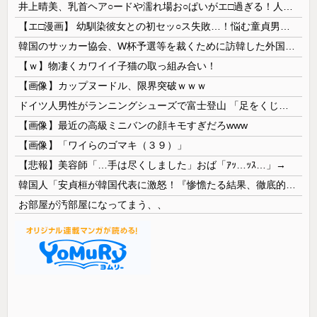
井上晴美、乳首ヘア○ードや濡れ場お○ぱいがエ□過ぎる！人生最後のラスト写真集、最高！！
【エ□漫画】 幼馴染彼女との初セッ○ス失敗…！悩む童貞男子にクラスメイトのギャルJKが優しく近づきオチ○ポよしよしされちゃう…！
韓国のサッカー協会、W杯予選等を裁くために訪韓した外国人審判を「性接待」していた……大して強くもないチームが潤沢な予算を持ってりゃそうなるわな
【ｗ】物凄くカワイイ子猫の取っ組み合い！
【画像】カップヌードル、限界突破ｗｗｗ
ドイツ人男性がランニングシューズで富士登山 「足をくじいて動けない」
【画像】最近の高級ミニバンの顔キモすぎだろwww
【画像】「ワイらのゴマキ（３９）」
【悲報】美容師「…手は尽くしました」おば「ｱｯ…ｯｽ…」→
韓国人「安貞桓が韓国代表に激怒！『惨憺たる結果、徹底的な刷新が必要だ』と監督や協会を痛烈批判」
お部屋が汚部屋になってまう、、