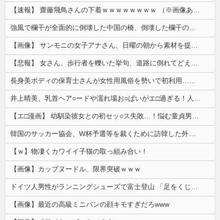
【速報】 齋藤飛鳥さんの下着ｗｗｗｗｗｗｗｗ （※画像あり）
強風で欄干が全面的に倒壊した中国の橋、倒壊した欄干の破片を調べると凄まじい事実が発覚して……
【画像】 サンモニの女子アナさん、日曜の朝から素材を提供してしまう
【悲報】 女さん、歩行者を轢いた挙句、道路に倒れてどえらいことになってしまうw w w w w w w
長身美ボディの保育士さんが女性用風俗を勢いで初利用…子供に絶対見せられないメスの顔でイキまくり。
井上晴美、乳首ヘア○ードや濡れ場お○ぱいがエ□過ぎる！人生最後のラスト写真集、最高！！
【エ□漫画】 幼馴染彼女との初セッ○ス失敗…！悩む童貞男子にクラスメイトのギャルJKが優しく近づきオチ○ポよしよしされちゃう…！
韓国のサッカー協会、W杯予選等を裁くために訪韓した外国人審判を「性接待」していた……大して強くもないチームが潤沢な予算を持ってりゃそうなるわな
【ｗ】物凄くカワイイ子猫の取っ組み合い！
【画像】カップヌードル、限界突破ｗｗｗ
ドイツ人男性がランニングシューズで富士登山 「足をくじいて動けない」
【画像】最近の高級ミニバンの顔キモすぎだろwww