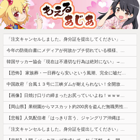
「注文キャンセルしました。身分証を提出してください」とAmazonから突然のメール、怪しすぎるのでカスタマーに確認したら……
今年の防衛白書にメディアが何故かブチ切れている模様、躍起になって批判するも逆に有権者からは……
韓国サッカー協会「現在は不適切な行為は絶対にない」→韓国人「一番重要なのは2002年なのにそこは言及しないんだなｗｗｗ」「責任逃れが本当にひどい...
【恐怖】 家族葬・一日葬なら安いという風潮、完全に嘘だった・・・・
中国政府「台風１３号に三峡ダムが耐えられない！全開放流しろ！」⇒ 下流域の街が壊滅状態ｗｗｗｗｗ
【画像】日焼け口リの締まったお尻っていいよね！ｗｗｗｗｗ
【岡山県】果樹園からマスカット約200房を盗んだ無職男性を逮捕「ぶどうを売って生活費に充てていた」※氏名非公開
【悲報】人気配信者「はっきり言う、ジャングリア沖縄ほんとーーーーーーーーにおもんない！！！！」→炎上
「注文キャンセルしました。身分証を提出してください」とAmazonから突然のメール、怪しすぎるのでカスタマーに確認したら……