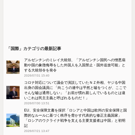
「国際」カテゴリの最新記事
アルゼンチンのミレイ大統領、「アルゼンチン国民への憎悪扇
動や国の象徴侮辱をした外国人を入国禁止・国外追放可能」と
する大統領令を発令
2026/07/31 15:40
コロナ対応について議会で演説していたＮＺ外相、ヤジる中国
出身の国会議員に 「向こうの連中は平然と嘘をつくが、ここで
そんな嘘は通用しない」「お前が慣れ親しんでいるものとは違
いこれは民主主義と呼ばれるものだ！」
2026/07/30 13:51
EU、安全保障文書を採択「ロシアと中国は欧州の安全保障と国
際的なルールに基づく秩序を脅かす代表的な修正主義国家」
「ロシアのウクライナ戦争を支える主要支援者は中国」と初明
記
2026/07/21 13:47