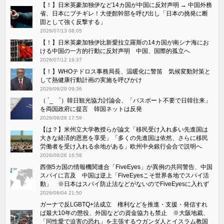
【！】日米英豪加独伊など14カ国が中国に反対声明 → 中国外務
省、日本にブチギレ！大使館幹部を呼び出し「日本の挑発に断
固として強く反撃する」
2026/07/13 08:05
【！】日米英豪加独伊比新愛拉立羅斯の14カ国が南シナ海にお
ける中国の一方的行動に反対声明 中国、国際的孤立へ
2026/07/12 19:37
【！】WHOテドロス事務局長、温暖化に警笛 気候変動対策と
して熱健康行動計画の実施を呼びかけ
2026/06/29 09:36
（ ´_ゝ`）韓日観光協力討論会、「パスポート不要で日韓往来」
を両国政府に提言 韓国ネットは反発
2026/06/28 17:59
【は？】米州立大学教授らが論文⁠「移民受け入れ多い先進国は
大きな経済的恩恵を享受」「多くの先進国は依然、さ​らに移民
労働者を受け入れる余地がある」欧州中央銀行会合で説明へ
2026/06/26 16:58
西側5カ国の情報機関連合「FiveEyes」が異例の共同警告、中国
スパイに言及 中国は逆上「FiveEyesこそ世界各地でスパイ活
動」 ※日本はスパイ防止法などがないのでFiveEyesに入れず
2026/06/04 21:50
ガーナで反LGBTQ+法成立 権利などを推進・支援・発信すれ
ば最大10年の懲役、外国などの資金協力も禁止 ※大阪地裁、
「同性愛で迫害の恐れ」を主張するウガンダ人とイスラム教国