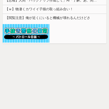
【悲報】人間「バックアップ作成して」AI「了解。あ、間違えちゃったｗ」→シャレにならないやらかしで終わるｗｗｗｗｗ
【ｗ】物凄くカワイイ子猫の取っ組み合い！
【閲覧注意】俺が近くにいると機械が壊れるんだけどさ