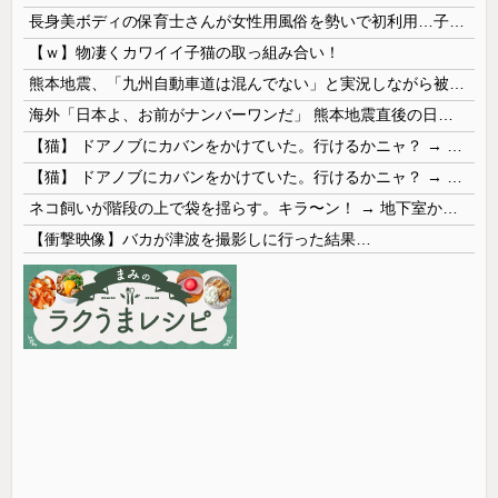
長身美ボディの保育士さんが女性用風俗を勢いで初利用…子供に絶対見せられないメスの顔でイキまくり。
【ｗ】物凄くカワイイ子猫の取っ組み合い！
熊本地震、「九州自動車道は混んでない」と実況しながら被災地へ向かう有名アナなどに批判殺到 全国紙記者「最新の状況をいち早く伝えることは報道機関としての責務」「情報を取り上げることには大きな意義がある」
海外「日本よ、お前がナンバーワンだ」 熊本地震直後の日本の対応のスピードに世界が衝撃
【猫】 ドアノブにカバンをかけていた。行けるかニャ？ → 猫はこうなります…
【猫】 ドアノブにカバンをかけていた。行けるかニャ？ → 猫はこうなります…
ネコ飼いが階段の上で袋を揺らす。キラ〜ン！ → 地下室からヤツが現れる…
【衝撃映像】バカが津波を撮影しに行った結果…