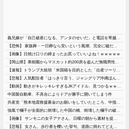
義兄嫁が「自己破産になる。アンタのせいだ」と電話を寄越した。夫が確認すると借金は判明分だけで500万円。ブランドバッグや時計をカードで買いサラ金で借りたらしい。義兄は離婚
【恐怖】 家族葬・一日葬なら安いという風潮、完全に嘘だった・・・・
【画像】日焼け口リの締まったお尻っていいよね！ｗｗｗｗｗ
【岡山県】果樹園からマスカット約200房を盗んだ無職男性を逮捕「ぶどうを売って生活費に充てていた」※氏名非公開
【速報】トランプ大統領「米国籍を目的とした「出産ツーリズム」を禁止する！中国人が子供の国籍目的に出産しに来るのはおかしい！」ｗｗｗｗｗｗｗｗｗｗ...
【悲報】人気配信者「はっきり言う、ジャングリア沖縄ほんとーーーーーーーーにおもんない！！！！」→炎上
【動画】動きがキレッキレすぎるJKアイドル、見つかるｗｗｗｗ
中国製自動車、不具合によりドアが勝手に開いてしまう件
共産党「熊本地震救援募金のお願いをしていたところ、中指を立てられました。中指がメガネに当たり、危うく怪我をするところでした」
強風で欄干が全面的に倒壊した中国の橋、倒壊した欄干の破片を調べると凄まじい事実が発覚して……
【画像】 サンモニの女子アナさん、日曜の朝から素材を提供してしまう
【悲報】 女さん、歩行者を轢いた挙句、道路に倒れてどえらいことになってしまうw w w w w w w