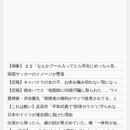
【画像】 まま「なんかプール入ってたら学生にめっちゃ見られたw」
韓国サッカーのイメージが墜落
【悲報】キャバクラの女の子、お肉を噛み切れない顎になってしまう・・・
【悲報】積水ハウス「地面師に55億円騙し取られた…」ワイ「会社終わったやろなぁ」→結果ｗｗｗｗ
愛煙家・岸谷蘭丸「喫煙者の権利がマジで侵害されてる」と私見 「いくら税金を我々が払ってるんだと」
【これは酷い】反高市「平和式典で“防弾ガラス”に守られながらスピーチ。『高市出て行け』の声も。そういう人が日本の総理」→ツッコミ多数「石破さんの...
日本やドイツが連合国に負けた理由
出張から帰ったら、嫁の顔が青ざめていた。俺「一体何があったんだ？」嫁「…」→子供たちに話を聞くと…