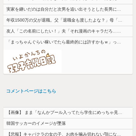
実家を継いだのは自分だと次男を追い出そうとした長男に次男が「え、この家って継ぐほどの何かがあったの？」と返した。すると…
年収1500万の父が退職。父「退職金も渡したよな？」母「貯金なんてないよー」父「全部なくなったの！？」→予想外の返事に家族騒然となり…
友人「この名前にしたい！」夫「それ漫画のキャラだろ…」→子供の名付けを巡って夫婦が大揉めになり…
「まっちゃんぐらい稼いでたら最終的には許すかもｗ」って言ったら旦那が突然怒り出した。このまま情まで枯渇しそう
コメントページはこちら
【画像】 まま「なんかプール入ってたら学生にめっちゃ見られたw」
韓国サッカーのイメージが墜落
【悲報】キャバクラの女の子、お肉を噛み切れない顎になってしまう・・・