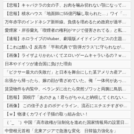
【悲報】キャバクラの女の子、お肉を噛み切れない顎になってしまう・・・
【悲報】積水ハウス「地面師に55億円騙し取られた…」ワイ「会社終わった...
万年赤字のインドネシア新幹線。負債を埋めるため政府が過半数の株式を引き...
愛煙家・岸谷蘭丸「喫煙者の権利がマジで侵害されてる」と私見 「いくら税...
【速報】ホロライブのVtuber、劇場版メイドインアビスの主題歌決定w...
【これは酷い】反高市「平和式典で“防弾ガラス”に守られながらスピーチ。...
【画像】ライザよりかわいくてヱロいゲームキャラいるの？ｗｗｗｗｗ
日本やドイツが連合国に負けた理由
「ピクサー最大の失敗だ」と日本を舞台にした某アメリカ産アニメが話題に、...
出張から帰ったら、嫁の顔が青ざめていた。俺「一体何があったんだ？」嫁「...
賃貸物件を内覧中、ベランダに出たら突然ゾワッと両腕に鳥肌が出た。「やっ...
【怒報】 国税庁「あのさぁ！君らがちゃんと納税してくれないとこうなっち...
【画像】 この佳子さまのボディライン、流石にエチエチすぎやろ！
【ｗ】物凄くカワイイ子猫の取っ組み合い！
（ ´_ゝ`）中国「高市政権が法制化を進めた国家情報局の設置日が7月3...
中曽根元首相「北東アジアで急激な変化 日韓協力強化を」