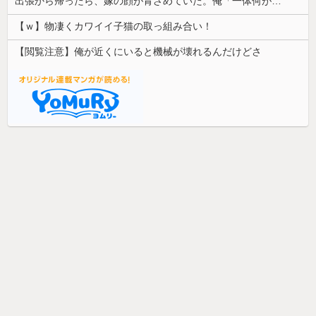
出張から帰ったら、嫁の顔が青ざめていた。俺「一体何があったんだ？」嫁「…」→子供たちに話を聞くと…
【ｗ】物凄くカワイイ子猫の取っ組み合い！
【閲覧注意】俺が近くにいると機械が壊れるんだけどさ