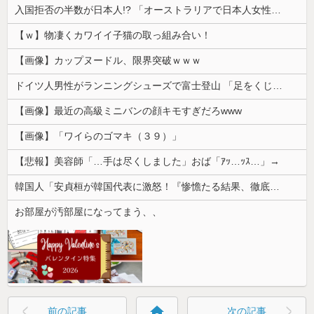
入国拒否の半数が日本人!? 「オーストラリアで日本人女性が売春」
【ｗ】物凄くカワイイ子猫の取っ組み合い！
【画像】カップヌードル、限界突破ｗｗｗ
ドイツ人男性がランニングシューズで富士登山 「足をくじいて動けない」
【画像】最近の高級ミニバンの顔キモすぎだろwww
【画像】「ワイらのゴマキ（３９）」
【悲報】美容師「…手は尽くしました」おば「ｱｯ…ｯｽ…」→
韓国人「安貞桓が韓国代表に激怒！『惨憺たる結果、徹底的な刷新が必要だ』と監督や協会を痛烈批判」
お部屋が汚部屋になってまう、、
home
前の記事
次の記事