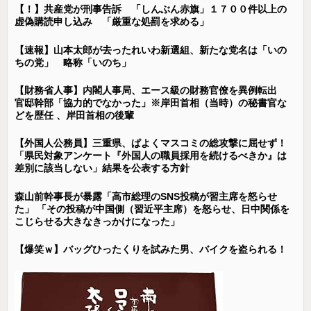
【！】共産党が刑事告訴 「しんぶん赤旗」１７００件以上の
虚偽購読申し込み 「厳重な処罰を求める」
【速報】山本太郎が去ったれいわ新選組、新たな党名は「いの
ちの党」 略称「いのち」
【財務省人事】内閣人事局、エース級の財務官僚を異例転出
官邸幹部「協力的でなかった」※岸田首相（当時）の秘書官な
どを歴任 、岸田首相の後輩
【外国人公務員】三重県、ぱよくマスコミの総攻撃に屈せず！
「県民対象アンケート『外国人の職員採用を続けるべきか』は
差別に該当しない」結果を公表する方針
森山前幹事長が暴露「高市総理のSNS投稿が習主席を怒らせ
た」 「その投稿が中国側（習近平主席）を怒らせ、日中関係を
こじらせる大きなきっかけになった」
【爆笑ｗ】バッグひったくりを試みた男、バイクを盗られる！