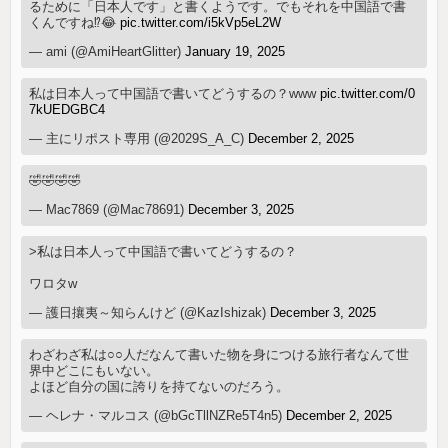
るために「日本人です」と書くようです。でもそれを中国語で書
くんですね⁉️😂
pic.twitter.com/i5kVp5eL2W
— ami (@AmiHeartGlitter)
January 19, 2025
私は日本人って中国語で書いてどうするの？www
pic.twitter.com/0
7kUEDGBC4
— 主にリポスト専用 (@2029S_A_C)
December 2, 2025
🤣🤣🤣🤣
— Mac7869 (@Mac78691)
December 3, 2025
>私は日本人って中国語で書いてどうするの？
ワロタw
— 護日攘夷～知らんけど (@KazIshizak)
December 3, 2025
わざわざ私は○○人だなんて書いた物を身につける旅行者なんて世
界中どこにもいない。
よほど自分の国に誇りを持てないのだろう。
— ヘレナ・マルコス (@bGcTllNZRe5T4n5)
December 2, 2025