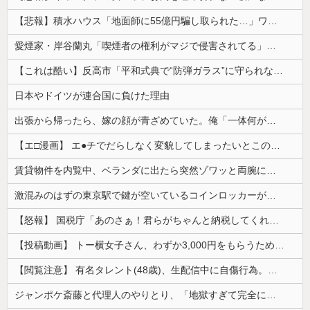
【悲報】積水ハウス「地面師に55億円騙し取られた…」ワイ「会社終わったやろなぁ」→結果ｗｗｗｗ
愛煙家・岸谷蘭丸「喫煙者の権利がマジで侵害されてる」と私見 「いくら税金を我々が払ってるんだと」
【これは酷い】反高市「平和式典で“防弾ガラス”に守られながらスピーチ。『高市出て行け』の声も。そういう人が日本の総理」→ツッコミ多数「石破さんの...
日本やドイツが連合国に負けた理由
出張から帰ったら、嫁の顔が青ざめていた。俺「一体何があったんだ？」嫁「…」→子供たちに話を聞くと…
【エ□漫画】 エ●チでだらしなく変貌してしまったいとこのお姉ちゃんにチン○ン搾り取られちゃうショタ君…！
賃貸物件を内覧中、ベランダに出たら突然ゾワッと両腕に鳥肌が出た。「やっぱりこの部屋嫌だ」と思った瞬間、体が前にドンッと突き飛ばされて…
激混みのはずの東京駅で鍵が空いているコインロッカーが散見、「ラッキー」と思って中を確認してみると……
【怒報】 国税庁「あのさぁ！君らがちゃんと納税してくれないとこうなっちゃうけどどうする？！」←これw w w w w w w w
【投稿動画】 トー横女子さん、わずか3,000円をもらうために大人のチ●ポをしゃぶってしまう…
【閲覧注意】 有名タレント(48歳)、生配信中に自傷行為。想像の10倍エグくてファン全員トラウマに…
ジャンポケ斎藤と代理人のやりとり、「地獄すぎて完全にコントになってる……」と衝撃を受ける人が続出中