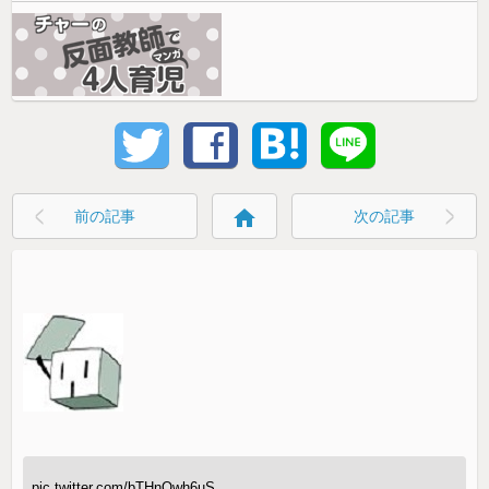
home
前の記事
次の記事
pic.twitter.com/bTHnOwh6uS