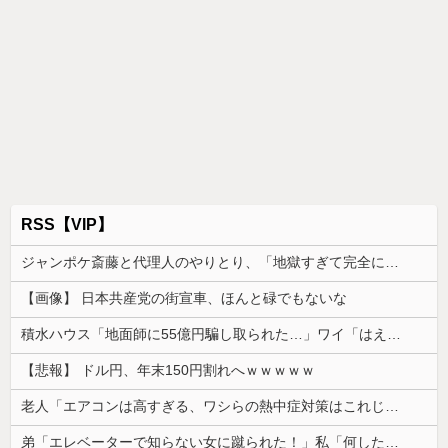
RSS【VIP】
ジャンポケ斎藤と代理人のやりとり、「地獄すぎて完全にコントになってる……」と衝撃を受ける人が続出中
【画像】 日本共産党の街宣車、ほんと碌でもないな
積水ハウス「地面師に55億円騙し取られた…」ワイ「はえーかわいそう…会社滅茶苦茶やろなぁ」
【悲報】 ドル円、年末150円割れへｗｗｗｗｗ
老人「エアコンは高すぎる、ワシらの熱中症対策はこれじゃよ」
弟「エレベーターで知らない女に蹴られた！」私「何したの？」→事情を聞いた家族全員が「それは自業自得」と呆れてしまい…