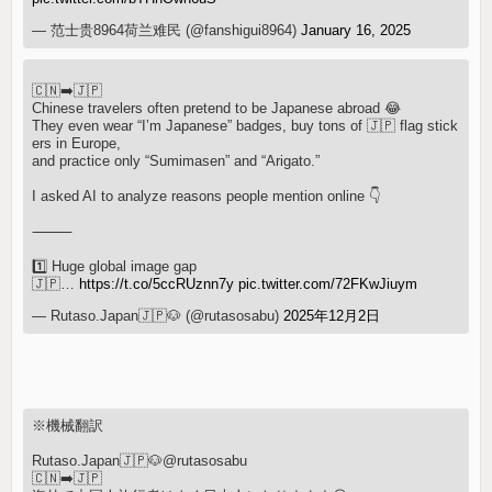
— 范士贵8964荷兰难民 (@fanshigui8964)
January 16, 2025
🇨🇳➡️🇯🇵
Chinese travelers often pretend to be Japanese abroad 😂
They even wear “I’m Japanese” badges, buy tons of 🇯🇵 flag stick
ers in Europe,
and practice only “Sumimasen” and “Arigato.”
I asked AI to analyze reasons people mention online 👇
⸻
1️⃣ Huge global image gap
🇯🇵…
https://t.co/5ccRUznn7y
pic.twitter.com/72FKwJiuym
— Rutaso.Japan🇯🇵🐶 (@rutasosabu)
2025年12月2日
※機械翻訳
Rutaso.Japan🇯🇵🐶@rutasosabu
🇨🇳➡️🇯🇵