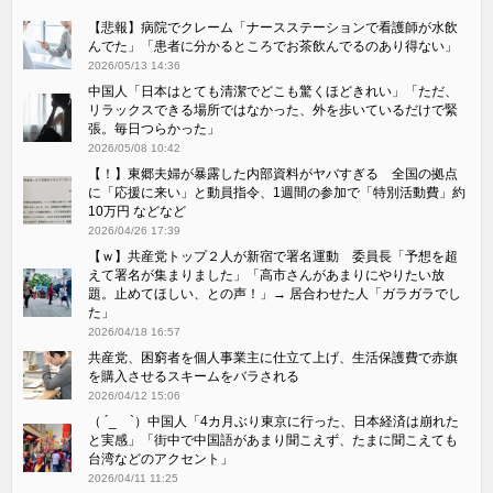
【悲報】病院でクレーム「ナースステーションで看護師が水飲
んでた」「患者に分かるところでお茶飲んでるのあり得ない」
2026/05/13 14:36
中国人「日本はとても清潔でどこも驚くほどきれい」「ただ、
リラックスできる場所ではなかった、外を歩いているだけで緊
張。毎日つらかった」
2026/05/08 10:42
【！】東郷夫婦が暴露した内部資料がヤバすぎる 全国の拠点
に「応援に来い」と動員指令、1週間の参加で「特別活動費」約
10万円 などなど
2026/04/26 17:39
【ｗ】共産党トップ２人が新宿で署名運動 委員長「予想を超
えて署名が集まりました」「高市さんがあまりにやりたい放
題。止めてほしい、との声！」→ 居合わせた人「ガラガラでし
た」
2026/04/18 16:57
共産党、困窮者を個人事業主に仕立て上げ、生活保護費で赤旗
を購入させるスキームをバラされる
2026/04/12 15:06
（ ´_ゝ`）中国人「4カ月ぶり東京に行った、日本経済は崩れた
と実感」「街中で中国語があまり聞こえず、たまに聞こえても
台湾などのアクセント」
2026/04/11 11:25