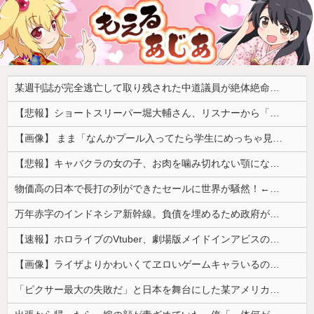
某週刊誌が完全逃亡して取り残された中道議員が絶体絶命の窮地、「今度は宏池会に矛先を向けたか……」と節操の無さに呆れる人が続出
【悲報】ショートスリーパー堀大輔さん、リスナーから「寝たほうがいい！」と言われてガチギレし炎上 → 高須幹也医師の医学的アドバイスに激昂 ｗｗｗｗｗｗｗｗｗ
【画像】 まま「なんかプール入ってたら学生にめっちゃ見られたw」
【悲報】キャバクラの女の子、お肉を噛み切れない顎になってしまう・・・
物価高の日本で長打の列ができたセールに世界が騒然！←「我が国でもやってくれ！」（海外の反応）
万年赤字のインドネシア新幹線。負債を埋めるため政府が過半数の株式を引き受ける
【速報】ホロライブのVtuber、劇場版メイドインアビスの主題歌決定wwwwwwwwww
【画像】ライザよりかわいくてヱロいゲームキャラいるの？ｗｗｗｗｗ
「ピクサー最大の失敗だ」と日本を舞台にした某アメリカ産アニメが話題に、日本と韓国の両方に失礼すぎるわ……