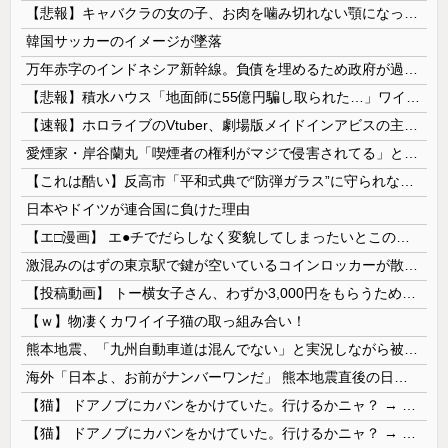
【悲報】キャバクラの女の子、お肉を噛み切れない顎になってしまう・・・
韓国サッカーのイメージが墜落
万年赤字のインドネシア新幹線。負債を埋めるため政府が過半数の株式を引き受ける
【悲報】積水ハウス「地面師に55億円騙し取られた…」ワイ「会社終わったやろなぁ」→結果ｗｗｗｗ
【速報】ホロライブのVtuber、劇場版メイドインアビスの主題歌決定wwwwwwwwww
愛煙家・岸谷蘭丸「喫煙者の権利がマジで侵害されてる」と私見 「いくら税金を我々が払ってるんだと」
【これは酷い】反高市「平和式典で“防弾ガラス”に守られながらスピーチ。『高市出て行け』の声も。そういう人が日本の総理」→ツッコミ多数「石破さんの...
日本やドイツが連合国に負けた理由
【エ□漫画】 エ●チでだらしなく変貌してしまったいとこのお姉ちゃんにチン○ン搾り取られちゃうショタ君…！
激混みのはずの東京駅で鍵が空いているコインロッカーが散見、「ラッキー」と思って中を確認してみると……
【投稿動画】 トー横女子さん、わずか3,000円をもらうために大人のチ●ポをしゃぶってしまう…
【ｗ】物凄くカワイイ子猫の取っ組み合い！
熊本地震、「九州自動車道は混んでない」と実況しながら被災地へ向かう有名アナなどに批判殺到 全国紙記者「最新の状況をいち早く伝えることは報道機関としての責務」「情報を取り上げることには大きな意義がある」
海外「日本よ、お前がナンバーワンだ」 熊本地震直後の日本の対応のスピードに世界が衝撃
【猫】 ドアノブにカバンをかけていた。行けるかニャ？ → 猫はこうなります…
【猫】 ドアノブにカバンをかけていた。行けるかニャ？ → 猫はこうなります…