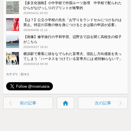
【多文化強制】小中学校で外国ルーツ急増 中学校で配られた
ひらがなびっしりのプリントが衝撃的
2026/04/11 02:03
【は？】公立小学校の先生「お守りをランドセルにつけるのは
禁止。特定の宗教の物を身につけるときは親の申請が必要」
2026/04/09 11:12
【画像】修学旅行の平和学習、辺野古で話を聞く高校生の様子
がこちら
2026/03/27 18:31
横浜駅で乗客に頭をなでられた盲導犬、混乱し方向感覚を失っ
てしまう「ハーネスをつけている盲導犬には 絶対触らないで」
2026/03/16 09:36
カテゴリ：
口コミ
home
前の記事
次の記事