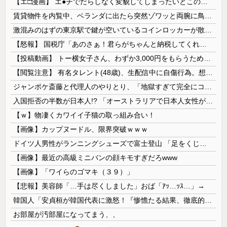
【エ□漫画】 エ●チでだらしなく変貌してしまったいとこのお姉ちゃんにチン○ン搾り取られちゃうショタ君…！
賃貸物件を内覧中、ベランダに出たら突然ゾワッと両腕に鳥肌が出た。「やっぱりこの部屋嫌だ」と思った瞬間、体が前にドンッと突き飛ばされて…
激混みのはずの東京駅で鍵が空いているコインロッカーが散見、「ラッキー」と思って中を確認してみると……
【怒報】 国税庁「あのさぁ！君らがちゃんと納税してくれないとこうなっちゃうけどどうする？！」←これw w w w w w w w
【投稿動画】 トー横女子さん、わずか3,000円をもらうために大人のチ●ポをしゃぶってしまう…
【閲覧注意】 有名タレント(48歳)、生配信中に自傷行為。想像の10倍エグくてファン全員トラウマに…
ジャンポケ斎藤と代理人のやりとり、「地獄すぎて完全にコントになってる……」と衝撃を受ける人が続出中
入国拒否の半数が日本人!? 「オーストラリアで日本人女性が売春」
【ｗ】物凄くカワイイ子猫の取っ組み合い！
【画像】カップヌードル、限界突破ｗｗｗ
ドイツ人男性がランニングシューズで富士登山 「足をくじいて動けない」
【画像】最近の高級ミニバンの顔キモすぎだろwww
【画像】「ワイらのゴマキ（３９）」
【悲報】美容師「…手は尽くしました」おば「ｱｯ…ｯｽ…」→
韓国人「安貞桓が韓国代表に激怒！『惨憺たる結果、徹底的な刷新が必要だ』と監督や協会を痛烈批判」
お部屋が汚部屋になってまう、、