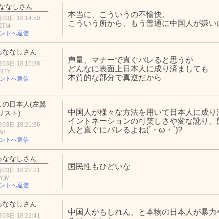
ななしさん
本当に、こういうの不愉快。
03日 18:14:50
こういう所から、もう普通に中国人が嫌い
xZTM
ントへ返信
るななしさん
声量、マナーで直ぐバレると思うが
03日 18:15:38
どんなに表面上日本人に成り済ましても
kNTY
本質的な部分で真逆だから
ントへ返信
しの日本人(左翼
中国人が様々な方法を用いて日本人に成り
リスト)
イントネーションの可笑しさや変な訛り、
03日 18:21:36
人と直ぐにバレるよね(´・ω・`)?
WI
ントへ返信
るななしさん
国民性もひどいな
03日 18:22:21
YjM
ントへ返信
るななしさん
中国人かもしれん、と本物の日本人が暴力
03日 18:22:41