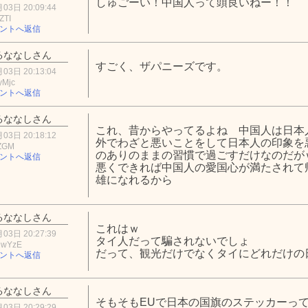
しゅごーい！中国人って頭良いねー！！
03日 20:09:44
ZTI
ントへ返信
るななしさん
すごく、ザパニーズです。
03日 20:13:04
yMjc
ントへ返信
るななしさん
これ、昔からやってるよね 中国人は日本
03日 20:18:12
外でわざと悪いことをして日本人の印象を
lZGM
のありのままの習慣で過ごすだけなのだが
ントへ返信
悪くできれば中国人の愛国心が満たされて
雄になれるから
るななしさん
これはｗ
03日 20:27:39
タイ人だって騙されないでしょ
MwYzE
だって、観光だけでなくタイにどれだけの
ントへ返信
るななしさん
そもそもEUで日本の国旗のステッカーっ
03日 20:29:29