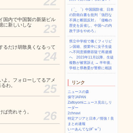
22
（ ´_ゝ`）中国国防省、日本
の防衛白書を批判「強烈な
イ国内で中国製の新築ビル
不満と断固反対」「侵略の
憶に新しいしな
23
歴史を反省し、中国への内
政干渉をやめろ」
県立中学校で働くフィリピ
するだけ胡散臭くなるって
ン国籍、授業中に女子生徒
24
へ不同意猥褻容疑で再逮捕
へ 2023年11月以降、生徒
複数が被害訴え → 半年後、
学校と県教委が警察に相談
いよ。フォローしてるアメ
リンク
25
来るわ。
ニュースの森
保守JAPAN
Zattoyomiニュース見出しリ
ーダー
けば売れそう。
26
2chnavi
特定アジアと日本／情強！良
まとめ速報
いーあんてな(#ﾟｗﾟ)