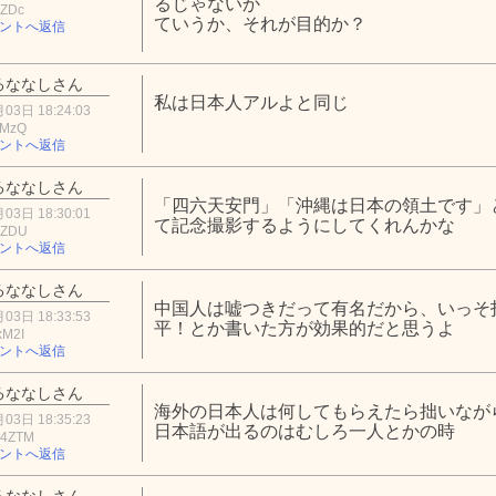
るじゃないか
2ZDc
ていうか、それが目的か？
ントへ返信
るななしさん
私は日本人アルよと同じ
03日 18:24:03
2MzQ
ントへ返信
るななしさん
「四六天安門」「沖縄は日本の領土です」
03日 18:30:01
て記念撮影するようにしてくれんかな
3ZDU
ントへ返信
るななしさん
中国人は嘘つきだって有名だから、いっそ
03日 18:33:53
平！とか書いた方が効果的だと思うよ
xM2I
ントへ返信
るななしさん
海外の日本人は何してもらえたら拙いなが
03日 18:35:23
日本語が出るのはむしろ一人とかの時
Y4ZTM
ントへ返信
るななしさん