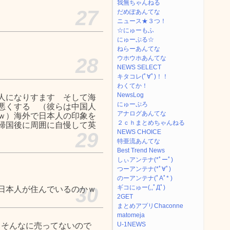
我無ちゃんねる
27
だめぽあんてな
ニュース★３つ！
☆にゅーもふ
にゅーぷる☆
ねらーあんてな
28
ウホウホあんてな
NEWS SELECT
キタコレ(ﾟ∀ﾟ)！！
わくてか！
NewsLog
人になりすます そして海
にゅーぷろ
悪くする （彼らは中国人
アナログあんてな
ｗ）海外で日本人の印象を
２ｃｈまとめちゃんねる
帰国後に周囲に自慢して英
NEWS CHOICE
29
特亜流あんてな
Best Trend News
しぃアンテナ(*ﾟーﾟ)
つーアンテナ(*ﾟ∀ﾟ)
のーアンテナ(ﾟAﾟ* )
30
ギコにゅー(,,ﾟДﾟ)
日本人が住んでいるのかｗ
2GET
まとめアプリChaconne
matomeja
U-1NEWS
てそんなに売ってないので