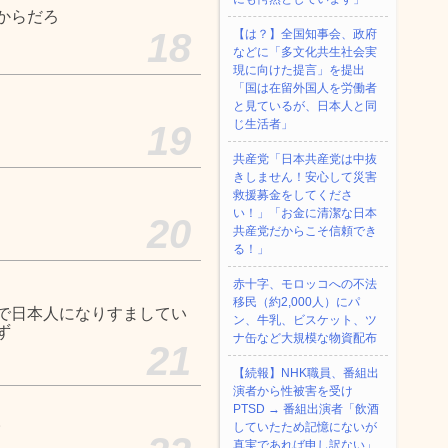
からだろ
18
【は？】全国知事会、政府
などに「多文化共生社会実
現に向けた提言」を提出
「国は在留外国人を労働者
と見ているが、日本人と同
じ生活者」
19
共産党「日本共産党は中抜
きしません！安心して災害
救援募金をしてくださ
い！」「お金に清潔な日本
20
共産党だからこそ信頼でき
る！」
赤十字、モロッコへの不法
移民（約2,000人）にパ
で日本人になりすましてい
ン、牛乳、ビスケット、ツ
ず
ナ缶など大規模な物資配布
21
【続報】NHK職員、番組出
演者から性被害を受け
PTSD → 番組出演者「飲酒
。
していたため記憶にないが
真実であれば申し訳ない」