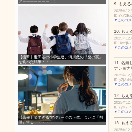
アーーーーーーー！！
9.
もえる
2025年12月
ID:YxY2E
▼このコメ
10.
もえ
2025年12月
ID:UwYjN
▼このコメ
【衝撃】世田谷の小学生達、河川敷の『桑の実』
を食べた結果・・・・
11.
名無
ナショナ
2025年12月
ID:IyZjAxN
▼このコメ
12.
もえ
2025年12月
ID:YyM2Fh
▼このコメ
【悲報】楽すぎる在宅ワークの正体、ついに『判
明』する・・・・・・
13.
もえ
2025年12月