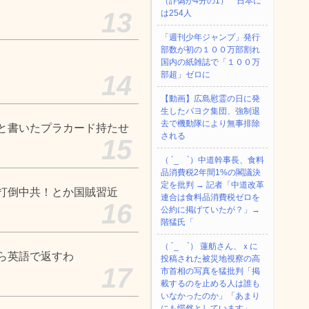
（詐偽が4分の1） 日本に
13
は254人
「週刊少年ジャンプ」発行
部数が初の１００万部割れ
国内の紙雑誌で「１００万
部超」ゼロに
14
【動画】広島慰霊の日に発
生したパヨク集団、強制退
去で機動隊により無事排除
と書いたプラカード持たせ
される
15
（ ´_ゝ`）中道幹事長、食料
品消費税2年間1%の閣議決
定を批判 → 記者「中道改革
打倒中共！とか国賊習近
連合は食料品消費税ゼロを
16
公約に掲げていたが？」→
階猛氏「
（ ´_ゝ`） 蓮舫さん、ｘに
ら英語で返すわ
投稿された被災地視察の高
17
市首相の写真を猛批判「掲
載するのを止める人は誰も
いなかったのか」「あまり
にも愕然としています」