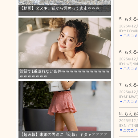
【動画】タヌキ、猫から餌奪って逃走ｗｗｗ
5.
もえる
2025年12月
ID:Y1YzVi
▼このコメ
6.
もえる
2025年12月
ID:UwZjN
▼このコメ
賃貸で1番譲れない条件ｗｗｗｗｗｗｗｗｗｗｗｗ
ｗｗｗｗｗｗｗ
7.
もえる
2025年12月
ID:M1MWQ
▼このコメ
8.
もえる
2025年12月
ID:NhYTN
▼このコメ
【超速報】未婚の男達に『朗報』キタァアアアア