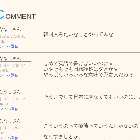
C
OMMENT
ななしさん
韓国人みたいなことやってんな
03日 17:45:36
ZTE
ントへ返信
ななしさん
せめて英語で書けばいいのにｗ
03日 17:51:04
いやそもそも国籍詐称はダメかｗ
M5NGU
やっぱりいろいろな意味で野蛮人だねぇ
ントへ返信
ななしさん
そうまでして日本に来なくてもいいのに、
03日 17:51:16
mNGY
ントへ返信
ななしさん
こういうのって擬態っていうんじゃないの
03日 17:51:22
MTg
なりすましとか、
ントへ返信