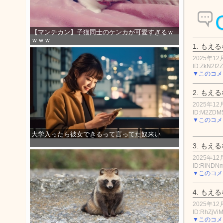
【マンチカン】子猫同士のケンカが可愛すぎるｗ
ｗｗｗ
1.
もえる
2025年12月
ID:ZkN2I2
▼このコメ
2.
もえる
2025年12月
ID:M2ZD
▼このコメ
大学入ったら彼女できるって言ってた奴来い
3.
もえる
2025年12月
ID:RiNDN
▼このコメ
4.
もえる
2025年12月
ID:RhZjVi
▼このコメ