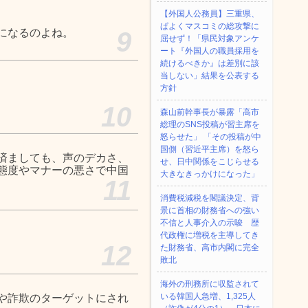
【外国人公務員】三重県、
ぱよくマスコミの総攻撃に
になるのよね。
9
屈せず！「県民対象アンケ
ート『外国人の職員採用を
続けるべきか』は差別に該
当しない」結果を公表する
方針
10
森山前幹事長が暴露「高市
総理のSNS投稿が習主席を
怒らせた」 「その投稿が中
国側（習近平主席）を怒ら
済ましても、声のデカさ、
せ、日中関係をこじらせる
態度やマナーの悪さで中国
大きなきっかけになった」
11
消費税減税を閣議決定、背
景に首相の財務省への強い
不信と人事介入の示唆 歴
代政権に増税を主導してき
12
た財務省、高市内閣に完全
敗北
海外の刑務所に収監されて
いる韓国人急増、1,325人
や詐欺のターゲットにされ