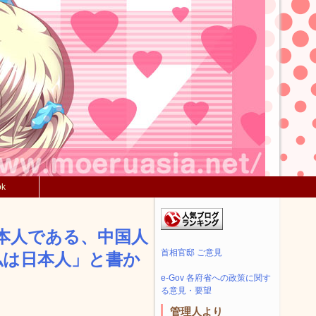
ok
日本人である、中国人
首相官邸 ご意見
私は日本人」と書か
e-Gov 各府省への政策に関す
る意見・要望
管理人より