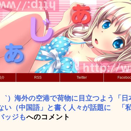
紹介
RSS
Twitter
Facebo
´_ゝ`）海外の空港で荷物に目立つよう「
ない（中国語」と書く人々が話題に 「
バッジも
へのコメント