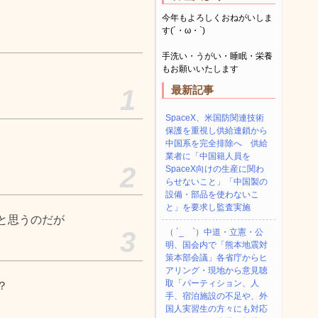
今年もよろしくおねがいしま
す(´・ω・`)
手洗い・うがい・睡眠・栄養
もお願いいたします
最新記事
1
SpaceX、米国防関連技術
保護を重視し供給連鎖から
中国系を完全排除へ 供給
業者に「中国籍人員を
2
SpaceX向けの生産に関わ
らせないこと」「中国製の
設備・部品を使わないこ
と」を要求し監査実施
と思うのだが
3
（ ´_ゝ`）中道・立憲・公
明、国会内で「熊本地震対
策本部会議」各省庁からヒ
アリング・現地から意見聴
取「パーティション、人
？
手、宿泊施設の不足や、外
国人実習生の方々にも対応