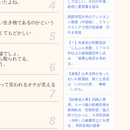
4
いたよね。
してほしい」今日の午後、
政府に要望書を提出
関西学院大学のアシスタン
い生き物であるのかという
ト教授（中国籍）、ドラッ
グストアで現行犯逮捕 万
5
くてもどかしい
引き容疑
【！】共産党が刑事告訴
「しんぶん赤旗」１７００
嘘でしょ。
件以上の虚偽購読申し込
ら殴られてる。
み 「厳重な処罰を求め
6
う。
る」
【速報】山本太郎が去った
れいわ新選組、新たな党名
wって笑われるオチが見える
は「いのちの党」 略称
7
「いのち」
【財務省人事】内閣人事
局、エース級の財務官僚を
異例転出 官邸幹部「協力
的でなかった」※岸田首相
8
（当時）の秘書官などを歴
任 、岸田首相の後輩