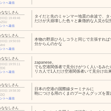
ントへ返信
るななしさん
タイだと先のミャンマー地震の余波で、タ
03日 19:49:46
だけが大崩壊した色々と象徴的な人災が記
xZGU
ントへ返信
るななしさん
本物の野原ひろしコラと同じで主張すれば
03日 19:50:03
分からんのかな
MmI
ントへ返信
るななしさん
zapanese。
03日 19:55:11
でも空港関係者で見分けがつく人いるみた
jZDE
リカ人で1人だけ空港関係者いて見分け出
ントへ返信
るななしさん
日本の空港の国際線ターミナルに
03日 19:58:30
鞄につける用のくまのプーさんグッズを置
ZjQ
ントへ返信
るななしさん