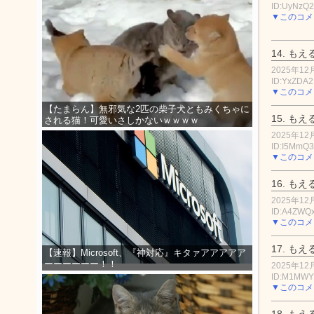
ID:UyNzQ
▼このコメ
14.
もえ
2025年12月
ID:YxZDA
▼このコメ
【たまらん】無邪気な2匹の柴子犬ともみくちゃに
15.
もえ
される猫！可愛いさしかないｗｗｗｗ
2025年12月
ID:I5MmQ
▼このコメ
16.
もえ
2025年12月
ID:A4ZWQ
▼このコメ
17.
もえ
【速報】Microsoft、『神対応』キタァアアアアア
ーーーーーー！！
2025年12月
ID:M1MW
▼このコメ
18.
もえ