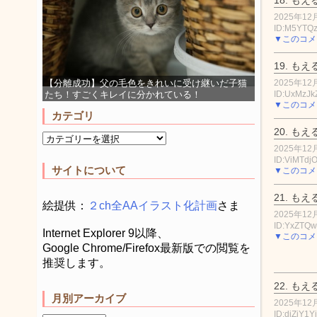
2025年12月
ID:M5YTQz
▼このコメ
19.
もえ
2025年12月
【分離成功】父の毛色をきれいに受け継いだ子猫
ID:UxMzJ
たち！すごくキレイに分かれている！
▼このコメ
カテゴリ
20.
もえ
2025年12月
ID:ViMTdj
サイトについて
▼このコメ
21.
もえ
絵提供：
２ch全AAイラスト化計画
さま
2025年12月
ID:YxZTQ
Internet Explorer 9以降、
▼このコメ
Google Chrome/Firefox最新版での閲覧を
推奨します。
22.
もえ
月別アーカイブ
2025年12月
ID:djZjY1Y