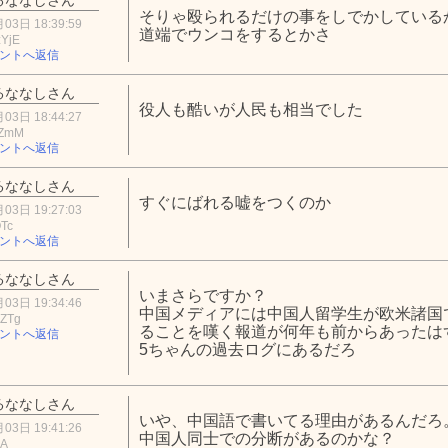
そりゃ殴られるだけの事をしでかしている
03日 18:39:59
道端でウンコをするとかさ
YjE
ントへ返信
るななしさん
役人も酷いが人民も相当でした
03日 18:44:27
kZmM
ントへ返信
るななしさん
すぐにばれる嘘をつくのか
03日 19:27:03
OTc
ントへ返信
るななしさん
いまさらですか？
03日 19:34:46
中国メディアには中国人留学生が欧米諸国
wZTg
ることを嘆く報道が何年も前からあったは
ントへ返信
5ちゃんの過去ログにあるだろ
るななしさん
いや、中国語で書いてる理由があるんだろ
03日 19:41:26
中国人同士での分断があるのかな？
jA