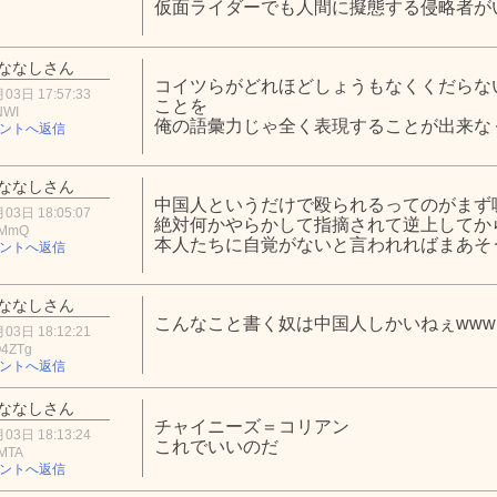
仮面ライダーでも人間に擬態する侵略者が
ななしさん
コイツらがどれほどしょうもなくくだらな
03日 17:57:33
ことを
NWI
俺の語彙力じゃ全く表現することが出来な
ントへ返信
ななしさん
中国人というだけで殴られるってのがまず
03日 18:05:07
絶対何かやらかして指摘されて逆上してか
kMmQ
本人たちに自覚がないと言われればまあそ
ントへ返信
ななしさん
こんなこと書く奴は中国人しかいねぇww
03日 18:12:21
4ZTg
ントへ返信
ななしさん
チャイニーズ＝コリアン
03日 18:13:24
これでいいのだ
lMTA
ントへ返信