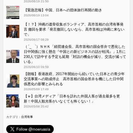
2026/06/19 21:50
【緊急悲報】中国、日本への団体旅行再開の動き
2026/06/19 13:04
【！？】沖縄の遺骨収集ボランティア、高市首相の台湾有事発
言 撤回を要求「発言撤回しないなら、高市首相は沖縄に来ない
で」
2026/06/17 08:29
（ ´_ゝ`）ＮＨＫ「経団連会長、高市首相の国会答弁で悪化した
日中関係に強く懸念『中国との新ビジネスの話が枯渇』」1月に
230人で訪中する予定も延期「対話の機会が減り、交流が減って
いる」
2026/06/10 09:59
【朗報】香港政府、2017年開始から続いていた日本との青少年
交流事業への助成停止 高市首相の国会答弁を機にした日中関
係悪化の影響とみられる
2026/05/09 17:49
【ｗ】台湾メディア「日本を訪れた外国人客が過去最多を更
新！中国人観光客がいなくても怖くない！」
2026/05/08 20:42
カテゴリ：
台湾有事