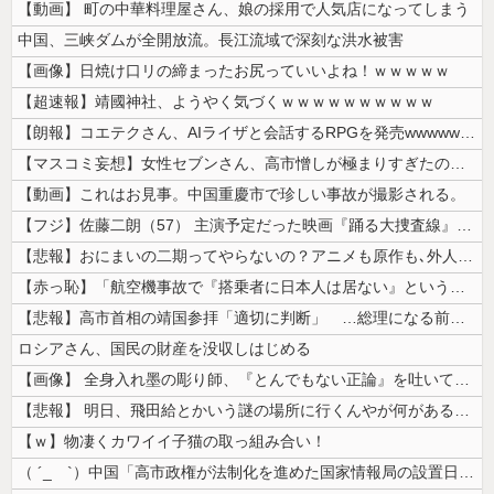
【動画】 町の中華料理屋さん、娘の採用で人気店になってしまう
中国、三峡ダムが全開放流。長江流域で深刻な洪水被害
【画像】日焼け口リの締まったお尻っていいよね！ｗｗｗｗｗ
【超速報】靖國神社、ようやく気づくｗｗｗｗｗｗｗｗｗｗ
【朗報】コエテクさん、AIライザと会話するRPGを発売wwwwwwww...
【マスコミ妄想】女性セブンさん、高市憎しが極まりすぎたのか、過去一級の...
【動画】これはお見事。中国重慶市で珍しい事故が撮影される。
【フジ】佐藤二朗（57） 主演予定だった映画『踊る大捜査線』スピンオフ...
【悲報】おにまいの二期ってやらないの？アニメも原作も､外人からも人気あ...
【赤っ恥】「航空機事故で『搭乗者に日本人は居ない』という発表は嫌い。人...
【悲報】高市首相の靖国参拝「適切に判断」 …総理になる前の昨年は参拝
ロシアさん、国民の財産を没収しはじめる
【画像】 全身入れ墨の彫り師、『とんでもない正論』を吐いて30万再生さ...
【悲報】 明日、飛田給とかいう謎の場所に行くんやが何があるんや????...
【ｗ】物凄くカワイイ子猫の取っ組み合い！
（ ´_ゝ`）中国「高市政権が法制化を進めた国家情報局の設置日が7月3...