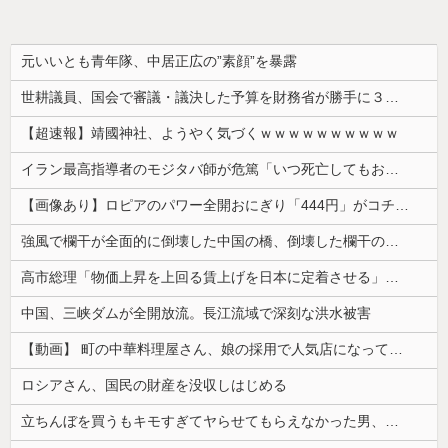
元いいとも青年隊、中居正広の”素顔”を暴露
世耕議員、国会で審議・議決した予算を財務省が勝手に３兆円動かしていると指摘・問題視
【超速報】靖國神社、ようやく気づくｗｗｗｗｗｗｗｗｗｗ
イラン最高指導者のモジタバ師が危篤「いつ死亡してもおかしくない」…イラン大統領「意思疎通はかなり難しい」！
【画像あり】ロピアのパワー全開おにぎり「444円」がコチラｗｗｗｗｗ
強風で欄干が全面的に倒壊した中国の橋、倒壊した欄干の破片を調べると凄まじい事実が発覚して……
高市総理「物価上昇を上回る賃上げを日本に定着させる」⇒ 国家公務員月給3.51％増へ
中国、三峡ダムが全開放流。長江流域で深刻な洪水被害
【動画】 町の中華料理屋さん、娘の採用で人気店になってしまう
ロシアさん、国民の財産を没収しはじめる
立ちんぼを買うもキモすぎてヤらせてもらえなかった男、代わりの足コキでまさかの大量身寸米青ｗｗｗ