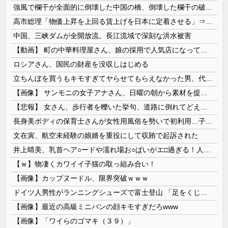
強風で欄干が全面的に倒壊した中国の橋、倒壊した欄干の破片を調べると凄まじい事実が発覚して……
高市総理「物価上昇を上回る賃上げを日本に定着させる」⇒ 国家公務員月給3.51％増へ
中国、三峡ダムが全開放流。長江流域で深刻な洪水被害
【動画】 町の中華料理屋さん、娘の採用で人気店になってしまう
ロシアさん、国民の財産を没収しはじめる
立ちんぼを買うもキモすぎてヤらせてもらえなかった男、代わりの足コキでまさかの大量身寸米青ｗｗｗ
【画像】 サンモニの女子アナさん、日曜の朝から素材を提供してしまう
【悲報】 女さん、歩行者を轢いた挙句、道路に倒れてどえらいことになってしまうw w w w w w w
長身美ボディの保育士さんが女性用風俗を勢いで初利用…子供に絶対見せられないメスの顔でイキまくり。
文在寅、航空未経験の娘婿を重役にして収賄で起訴された
井上晴美、乳首ヘア○ードや濡れ場お○ぱいがエ□過ぎる！人生最後のラスト写真集、最高！！
【ｗ】物凄くカワイイ子猫の取っ組み合い！
【画像】カップヌードル、限界突破ｗｗｗ
ドイツ人男性がランニングシューズで富士登山 「足をくじいて動けない」
【画像】最近の高級ミニバンの顔キモすぎだろwww
【画像】「ワイらのゴマキ（３９）」