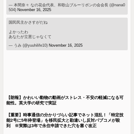
— 本間奈々 なの花会代表、和歌山ブルーリボンの会会長 (@nana0
504)
November 16, 2025
国民民主かさすがだね
よかったわ
あなたが立憲じゃなくて
— うみ (@yuuhilife10)
November 16, 2025
【朗報】かわいい動物の動画がストレス・不安の軽減になる可
能性。英大学の研究で実証
【重要】時事通信の分かりづらい記事でネット混乱！「特定技
能2号に5年枠登場」を移民拡大と勘違いし反対パブコメが殺
到 ※実際は3年で永住申請できた穴を塞ぐ改正