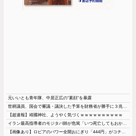
元いいとも青年隊、中居正広の”素顔”を暴露
世耕議員、国会で審議・議決した予算を財務省が勝手に３兆円動かしていると指摘・問題視
【超速報】靖國神社、ようやく気づくｗｗｗｗｗｗｗｗｗｗ
イラン最高指導者のモジタバ師が危篤「いつ死亡してもおかしくない」…イラン大統領「意思疎通はかなり難しい」！
【画像あり】ロピアのパワー全開おにぎり「444円」がコチラｗｗｗｗｗ