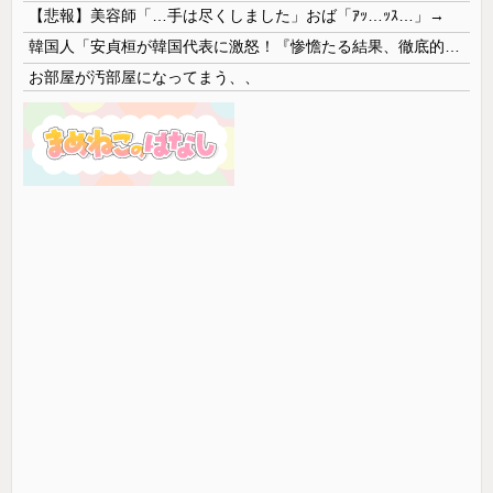
【悲報】美容師「…手は尽くしました」おば「ｱｯ…ｯｽ…」→
韓国人「安貞桓が韓国代表に激怒！『惨憺たる結果、徹底的な刷新が必要だ』と監督や協会を痛烈批判」
お部屋が汚部屋になってまう、、