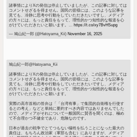
諸事情によりXの発信は停止していましたが、この記事に対しては
コメントせざるを得ません。国民の皆様には、このような記事を
見ても、冷静に思考や行動をしていただきたいですし、メディア
の方々には、もっと責任をもって、理性的かつ知性的な報道を心
がけていただきたいと願います。…
https://t.co/xy7BvHSupg
— 鳩山紀一郎 (@Hatoyama_Kii)
November 16, 2025
鳩山紀一郎@Hatoyama_Kii
諸事情によりXの発信は停止していましたが、この記事に対しては
コメントせざるを得ません。国民の皆様には、このような記事を
見ても、冷静に思考や行動をしていただきたいですし、メディア
の方々には、もっと責任をもって、理性的かつ知性的な報道を心
がけていただきたいと願います。
実際の高市首相の答弁は「「台湾有事」で集団的自衛権を行使す
るとの考え」などと単純に要約すべき内容ではありませんでした
ので、メディアがそれについて一般国民に賛否を聞くのは、極め
て不合理かつ不健全であり、危険なのです。
日本が過去の戦争でとてつもない犠牲を払うことになった最大の
責任は、もちろん政治家（軍部も含む）にありますが、メディア