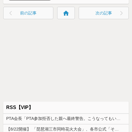
home
前の記事
次の記事
RSS【VIP】
PTA会長「PTA参加拒否した親へ最終警告。こうなってもいい？」
【8/22開催】 「琵琶湖三市同時花火大会」、各市公式「そんな花火大会は存在しない」→ 高価チケットを購入した人達がSNS阿鼻叫喚