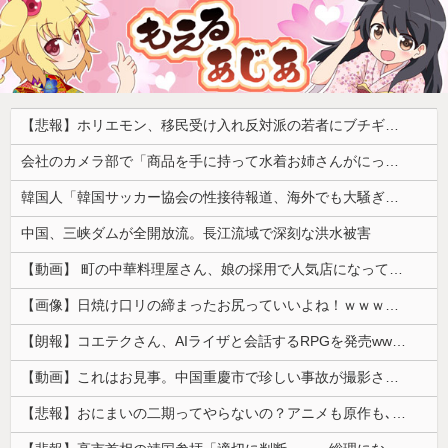
【悲報】ホリエモン、移民受け入れ反対派の若者にブチギレ「差別するなんて最低だ！」 → スタジオ誰も反論できず沈黙 ………
会社のカメラ部で「商品を手に持って水着お姉さんがにっこり」を撮影、だがお姉さんは素人アルバイトで親バレした結果……
韓国人「韓国サッカー協会の性接待報道、海外でも大騒ぎに・・・2002年W杯4強の記録取り消しの声も」→「マジで国の恥だ」「2002年まで疑う価値...
中国、三峡ダムが全開放流。長江流域で深刻な洪水被害
【動画】 町の中華料理屋さん、娘の採用で人気店になってしまう
【画像】日焼け口リの締まったお尻っていいよね！ｗｗｗｗｗ
【朗報】コエテクさん、AIライザと会話するRPGを発売wwwwwwwwwwww
【動画】これはお見事。中国重慶市で珍しい事故が撮影される。
【悲報】おにまいの二期ってやらないの？アニメも原作も､外人からも人気あったのに