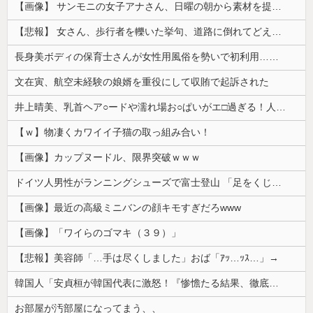
【画像】 サンモニの女子アナさん、日曜の朝から素材を提供してしまう
【悲報】 女さん、歩行者を轢いた挙句、道路に倒れてどえらいことになってしまうw w w w w w w
長身美ボディの保育士さんが女性用風俗を勢いで初利用…子供に絶対見せられないメスの顔でイキまくり。
文在寅、航空未経験の娘婿を重役にして収賄で起訴された
井上晴美、乳首ヘア○ードや濡れ場お○ぱいがエ□過ぎる！人生最後のラスト写真集、最高！！
【ｗ】物凄くカワイイ子猫の取っ組み合い！
【画像】カップヌードル、限界突破ｗｗｗ
ドイツ人男性がランニングシューズで富士登山 「足をくじいて動けない」
【画像】最近の高級ミニバンの顔キモすぎだろwww
【画像】「ワイらのゴマキ（３９）」
【悲報】美容師「…手は尽くしました」おば「ｱｯ…ｯｽ…」→
韓国人「安貞桓が韓国代表に激怒！『惨憺たる結果、徹底的な刷新が必要だ』と監督や協会を痛烈批判」
お部屋が汚部屋になってまう、、