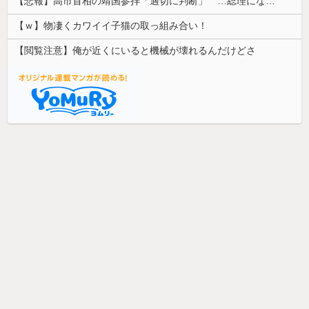
【悲報】高市首相の靖国参拝「適切に判断」 …総理になる前の昨年は参拝
【ｗ】物凄くカワイイ子猫の取っ組み合い！
【閲覧注意】俺が近くにいると機械が壊れるんだけどさ