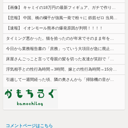
【画像】 キャミイの18万円の最新フィギュア、ガチで作り込みがエグすぎる
【悲報】 中国、橋の欄干が強風一発で粉々に 鉄筋ゼロ 当局「接着剤でくっつけただけ」「正常で、品質問題はない」
【速報】 イオンモール熊本の爆発原因が判明！！！！
タイミング悪かった。猫を拾ったのが年末でそのまま年を越すことになった
今日から業務報告書の「庶務」っていう大項目が急に廃止されたんだけど意味不明すぎる
床屋さんごっこと言って母親の髪を切った友達が笑顔で「はい、次〇〇の番！」とハサミを差し出してきた。
浮気相手との性行為時間→3時間、嫁との性行為時間→15分wwwwwwwww
引越して一週間経った頃、隣の奥さんから「掃除機の音がうるさい」と苦情があった。静かに暮らしていたはずなのに、原因を探るとまさかの事実が…
コメントページはこちら