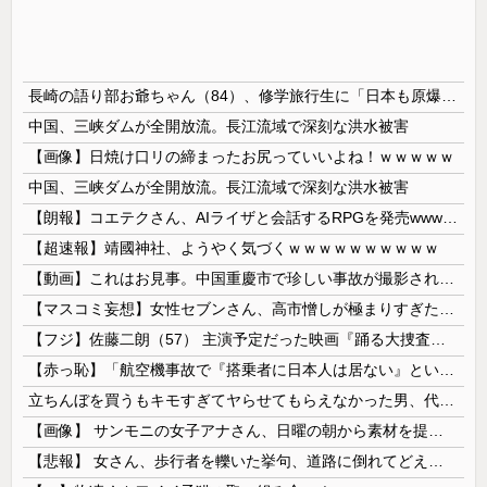
長崎の語り部お爺ちゃん（84）、修学旅行生に「日本も原爆を持たないと負ける」と言われびっくり！ 被団協代表（85）も中学生に「核を持たないで日本を守れますか」と問われ危機感
中国、三峡ダムが全開放流。長江流域で深刻な洪水被害
【画像】日焼け口リの締まったお尻っていいよね！ｗｗｗｗｗ
中国、三峡ダムが全開放流。長江流域で深刻な洪水被害
【朗報】コエテクさん、AIライザと会話するRPGを発売wwwwwwwwwwww
【超速報】靖國神社、ようやく気づくｗｗｗｗｗｗｗｗｗｗ
【動画】これはお見事。中国重慶市で珍しい事故が撮影される。
【マスコミ妄想】女性セブンさん、高市憎しが極まりすぎたのか、過去一級の低俗な「支持率下げてやる」記事を配信してしまう 想像の10倍低俗
【フジ】佐藤二朗（57） 主演予定だった映画『踊る大捜査線』スピンオフ作品の撮影中止が正式に決定
【赤っ恥】「航空機事故で『搭乗者に日本人は居ない』という発表は嫌い。人間として同じ価値だと思う」→ツッコミ殺到も「自分が気に入らないと思った」と...
立ちんぼを買うもキモすぎてヤらせてもらえなかった男、代わりの足コキでまさかの大量身寸米青ｗｗｗ
【画像】 サンモニの女子アナさん、日曜の朝から素材を提供してしまう
【悲報】 女さん、歩行者を轢いた挙句、道路に倒れてどえらいことになってしまうw w w w w w w