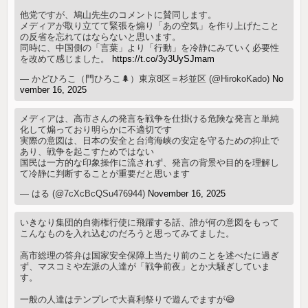
他党ですが、鳩山先生のコメントに賛同します。
メディアが取り立てて緊張を煽り「あの空気」を作り上げたこと
の反省を忘れてはならないと思います。
同時に、中国側の「言葉」より「行動」を冷静にみていく必要性
を改めて感じました。
https://t.co/3y3UySJmam
— かどひろこ（門ひろこ🌲）東京8区＝杉並区 (@HirokoKado)
No
vember 16, 2025
メディアは、高市さんの発言を戦争を仕掛ける危険な発言と単純
化して煽っており明らかに不適切です
実際の意図は、日本の安全と台湾海峡の安定を守るための抑止で
あり、戦争を起こすためではない
国民は一方的な印象操作に流されず、発言の背景や目的を理解し
て冷静に判断することが重要だと思います
— はる (@7cXcBcQSu476944)
November 16, 2025
いきなり集団的自衛権行使に飛躍する話、誰が何の意図をもって
こんなものを入れ込むのだろうと思ってみてました。
高市総理の答弁は国家安全保障上当たり前のことを述べたに過ぎ
ず、マスコミや左派の人達が「戦争前夜」とか大騒ぎしていま
す。
一般の人達はテンプレで大喜利祭りで遊んでますが😅