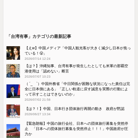
「台湾有事」カテゴリの最新記事
【えw】中国メディア「中国人観光客が大きく減少し日本が焦っ
ている！😤」
2026/07/14 12:24
【は？】沖縄知事、台湾有事が発生したとしても米軍の那覇空
港使用は「認めない」断言
2026/07/07 10:23
（ ´_ゝ`）中国外務省「中日関係が困難な状況になった責任は完
全に日本側にある」「正しい軌道に戻す誠意を実際の行動によ
って示すことはできないのか」
2026/07/02 21:58
【は？！】中国、日本行き団体旅行再開の動き 政府が黙認
2026/06/27 13:34
【緊急朗報】中国の旅行会社、日本への団体旅行募集を突然停
止 「日本への団体旅行募集を突然停止！！！」中国政府が圧
力か