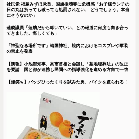
社民党 福島みずほ党首、国旗損壊罪に危機感「お子様ランチの
日の丸は折っても破っても処罰されない、 どうでしょう。本当
にそうなのか」
蓮舫議員「蓮舫だから叩いていい、との報道に何度も向き合っ
てきました。悔しくても」
「神聖なる場所です」靖国神社、境内におけるコスプレや軍装
の禁止を発表
【朗報】小池都知事、高市首相と会談し「墓地埋葬法」の改正
を要請 国と都が連携し民間への指導強化を進める方向で一致
【爆笑ｗ】バッグひったくりを試みた男、バイクを盗られる！