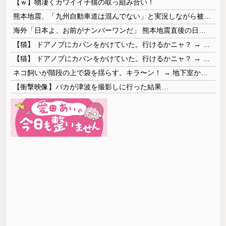
【ｗ】物凄くカワイイ子猫の取っ組み合い！
熊本地震、「九州自動車道は混んでない」と実況しながら被災地へ向かう有名アナなどに批判殺到 全国紙記者「最新の状況をいち早く伝えることは報道機関としての責務」「情報を取り上げることには大きな意義がある」
海外「日本よ、お前がナンバーワンだ」 熊本地震直後の日本の対応のスピードに世界が衝撃
【猫】 ドアノブにカバンをかけていた。行けるかニャ？ → 猫はこうなります…
【猫】 ドアノブにカバンをかけていた。行けるかニャ？ → 猫はこうなります…
ネコ飼いが階段の上で袋を揺らす。キラ〜ン！ → 地下室からヤツが現れる…
【衝撃映像】バカが津波を撮影しに行った結果…