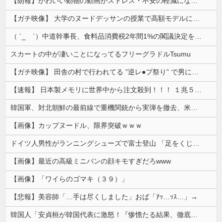
【朗報】かわいい動物の動画がストレス・不安の軽減になる可能性。英大学の研究で実証
【ガチ映像】 大学のヌードデッサンの授業で高額モデルに依頼したら○○○が凄すぎた動画、お前らの想像の20倍は凄い
（ ´_ゝ`）中道幹事長、食料品消費税2年間1%の閣議決定を批判 → 記者「中道改革連合は食料品消費税ゼロを公約に掲げていたが？」→ 階猛氏「
スカートの中が凄いことになってるフリーグラドルTsumu
【ガチ映像】 田舎の村で行われてる ”逆レ●プ祭り” で男に跨って無理矢理チ●コを挿入する女の動画がエ□すぎる…
【速報】 日本製メモリに世界中から注文殺到！！！ １兆５０００億円で工場増築へ
韓国軍、対北朝鮮の最前線で重機関銃から実弾を撤去、米韓合同演習では米軍の無人機を「北朝鮮の侵入だ！」と迎撃一歩手前まで……ゆるんでるなぁ
【画像】カップヌードル、限界突破ｗｗｗ
ドイツ人男性がランニングシューズで富士登山 「足をくじいて動けない」
【画像】最近の高級ミニバンの顔キモすぎだろwww
【画像】「ワイらのゴマキ（３９）」
【悲報】美容師「…手は尽くしました」おば「ｱｯ…ｯｽ…」→
韓国人「安貞桓が韓国代表に激怒！『惨憺たる結果、徹底的な刷新が必要だ』と監督や協会を痛烈批判」