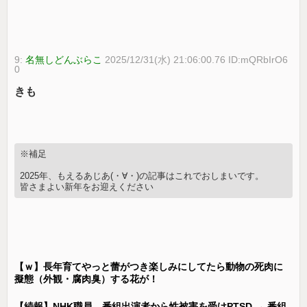
9:
名無しどんぶらこ
2025/12/31(水) 21:06:00.76 ID:mQRbIrO6
0
きも
※補足
2025年、もえるあじあ(・∀・)の記事はこれでおしまいです。
皆さまよい新年をお迎えください
【ｗ】長年育てやっと蕾がつき楽しみにしてたら動物の死肉に
擬態（外観・腐肉臭）する花が！
【続報】NHK職員、番組出演者から性被害を受けPTSD → 番組