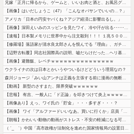
兄嫁「正月に帰るから、ゲームと、いいお肉と酒と、お風呂グッズの準備しと...
【画像】はいだしょうこ（47）「こんなオバサンでいいの…？」
アメリカ「日本の円安ヤバくね？アジア経済に影響出るし。」
【画像】深田えいみのスッピンを見たワイ、冷や汗が出る････････...
【速報】日本製メモリに世界中から注文殺到！！！ １兆５０００億円で工場...
【修羅場】落語家が清水良太郎さんを恨んでる『理由』、ガチでヤバイ・・・...
【辺野古転覆】同志社国際高の説明、嘘だらけだった…ヘリ基地反対協議会の...
【画像】避難飯、レベチｗｗｗｗｗｗｗｗｗｗｗｗｗｗｗ
ウクライナの次は日本とかいうやついるけどどういう理屈なの？
森川ジョージ「みい山アンチは正義を主張する前に漫画の無断転載をやめろよ...
【動画】 新型のさすまた、限界突破ｗｗｗｗｗｗ
【悲報】 有吉、一般人に「ド正論」を叩きつけて炎上ｗｗｗｗｗｗｗｗ
【画像あり】えっ、ワイ氏の「貯金」・・・多すぎ・・・？
【画像】 ワイ「アルファードいいなあ。買いに行くか」店員「ほいっ見積も...
【朗報】かわいい動物の動画がストレス・不安の軽減になる可能性。英大学の...
（ ´_ゝ`）中国「高市政権が法制化を進めた国家情報局の設置日が7月3...