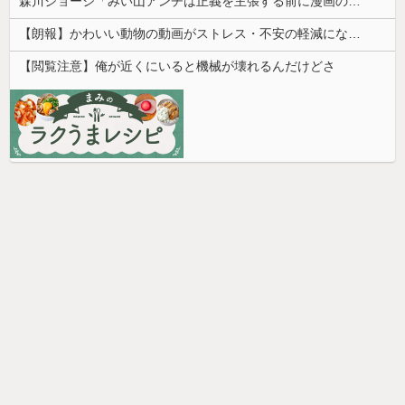
森川ジョージ「みい山アンチは正義を主張する前に漫画の無断転載をやめろよ」←これwwww
【朗報】かわいい動物の動画がストレス・不安の軽減になる可能性。英大学の研究で実証
【閲覧注意】俺が近くにいると機械が壊れるんだけどさ