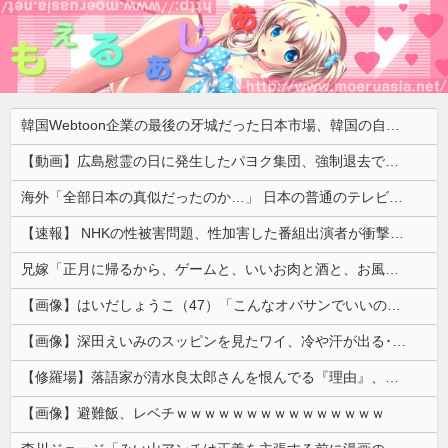
韓国Webtoon企業の最後の牙城だった日本市場、韓国の自慢の種だった某アプリが遂に……
【動画】広島慰霊の日に発生したパヨク集団、強制退去で機動隊により無事排除される
海外「全部日本の真似だったのか…」 日本の普通のテレビ番組が最新SNSの数十年先を行っていたと話題に
【速報】 NHKの性被害問題、性加害した番組出演者が衝撃告白！
兄嫁「正月に帰るから、ゲームと、いいお肉と酒と、お風呂グッズの準備しとけよ」寝起きの私「知るかボケ」兄嫁「キィィィィー！！！！」私「あ…」
【画像】はいだしょうこ（47）「こんなオバサンでいいの…？」
【画像】深田えいみのスッピンを見たワイ、冷や汗が出る････････！
【修羅場】落語家が清水良太郎さんを恨んでる『理由』、ガチでヤバイ・・・・・
【画像】避難飯、レベチｗｗｗｗｗｗｗｗｗｗｗｗｗｗｗ