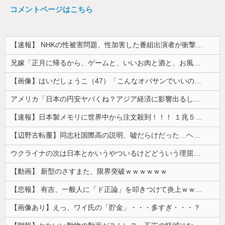
コメントページはこちら
【速報】 NHKの性被害問題、性加害した番組出演者が衝撃告白！
兄嫁「正月に帰るから、ゲームと、いいお肉と酒と、お風呂グッズの準備しとけよ」寝起きの私「知るかボケ」兄嫁「キィィィィー！！！！」私「あ…」
【画像】はいだしょうこ（47）「こんなオバサンでいいの…？」
アメリカ「日本の円安ヤバくね？アジア経済に影響出るし。」
【速報】日本製メモリに世界中から注文殺到！！！ １兆５０００億円で工場増築へ
【辺野古転覆】同志社国際高の説明、嘘だらけだった…ヘリ基地反対協議会の虚偽説明も判明してネット民の怒り爆発
ウクライナの次は日本とかいうやついるけどどういう理屈なの？
【動画】 新型のさすまた、限界突破ｗｗｗｗｗｗ
【悲報】 有吉、一般人に「ド正論」を叩きつけて炎上ｗｗｗｗｗｗｗｗ
【画像あり】えっ、ワイ氏の「貯金」・・・多すぎ・・・？