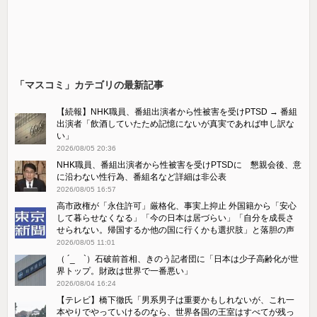
「マスコミ」カテゴリの最新記事
【続報】NHK職員、番組出演者から性被害を受けPTSD → 番組
出演者「飲酒していたため記憶にないが真実であれば申し訳な
い」
2026/08/05 20:36
NHK職員、番組出演者から性被害を受けPTSDに 懇親会後、意
に沿わない性行為、番組名など詳細は非公表
2026/08/05 16:57
高市政権が「永住許可」厳格化、事実上抑止 外国籍から「安心
して暮らせなくなる」「今の日本は居づらい」「自分を成長さ
せられない。帰国するか他の国に行くかも選択肢」と落胆の声
2026/08/05 11:01
（ ´_ゝ`）石破前首相、きのう記者団に「日本は少子高齢化が世
界トップ。財政は世界で一番悪い」
2026/08/04 16:24
【テレビ】橋下徹氏「男系男子は重要かもしれないが、これ一
本やりでやっていけるのなら、世界各国の王室はすべてが残っ