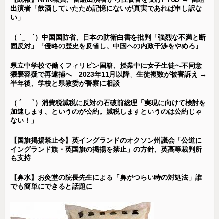
出演者「飲酒していたため記憶にないが真実であれば申し訳な
い」
（ ´_ゝ`）中国国防省、日本の防衛白書を批判「強烈な不満と断
固反対」「侵略の歴史を反省し、中国への内政干渉をやめろ」
県立中学校で働くフィリピン国籍、授業中に女子生徒へ不同意
猥褻容疑で再逮捕へ 2023年11月以降、生徒複数が被害訴え →
半年後、学校と県教委が警察に相談
（ ´_ゝ`）消費税減税に反対の石破前総理「実現に向けて検討を
加速します、というのが公約。減税しますというのは公約じゃ
ない！」
【国旗掲揚禁止令】英イングランドのオクソン州議会「公道に
イングランド旗・英国旗の掲揚を禁止」の方針、英高等裁判所
も支持
【鼻水】お灸堂の院長先生による「鼻がつらい時の対処法」誰
でも簡単にできると話題に