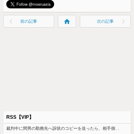
home
前の記事
次の記事
RSS【VIP】
裁判中に間男の勤務先へ訴状のコピーを送ったら、相手側が名誉毀損だと猛反発。裁判官までロを挟む事態になって…