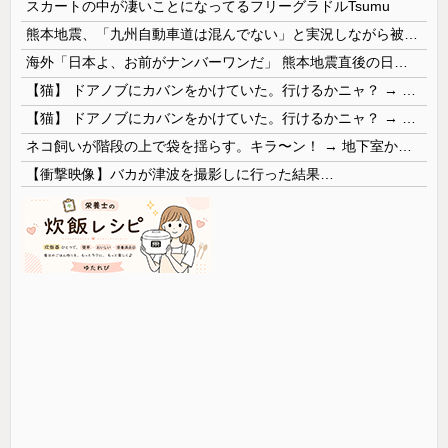
スカートの中が凄いことになってるフリーグラドルTsumu
熊本地震、「九州自動車道は混んでない」と実況しながら被災地へ向かう有名アナなどに批判殺到 全国紙記者「最新の状況をいち早く伝えることは報道機関としての責務」「情報を取り上げることには大きな意義がある」
海外「日本よ、お前がナンバーワンだ」 熊本地震直後の日本の対応のスピードに世界が衝撃
【猫】 ドアノブにカバンをかけていた。行けるかニャ？ → 猫はこうなります…
【猫】 ドアノブにカバンをかけていた。行けるかニャ？ → 猫はこうなります…
ネコ飼いが階段の上で袋を揺らす。キラ〜ン！ → 地下室からヤツが現れる…
【衝撃映像】バカが津波を撮影しに行った結果…