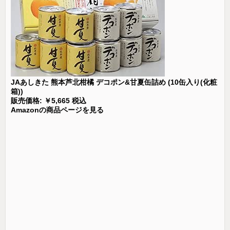
JAあしきた 熊本芦北柑橘 デコポン&甘夏缶詰め (10缶入り(化粧
箱))
販売価格: ￥5,665 税込
Amazonの商品ページを見る