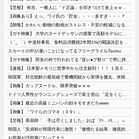
【悲報】 有吉、一般人に「ド正論」を叩きつけて炎上ｗｗｗｗｗｗｗｗ
【画像あり】えっ、ワイ氏の「貯金」・・・多すぎ・・・？
【朗報】かわいい動物の動画がストレス・不安の軽減になる可能性。英大学の研究で実証
【ガチ映像】 大学のヌードデッサンの授業で高額モデルに依頼したら○○○が凄すぎた動画、お前らの想像の20倍は凄い
（ ´_ゝ`）中道幹事長、食料品消費税2年間1%の閣議決定を批判 → 記者「中道改革連合は食料品消費税ゼロを公約に掲げていたが？」→ 階猛氏「
スカートの中が凄いことになってるフリーグラドルTsumu
【ガチ映像】 田舎の村で行われてる ”逆レ●プ祭り” で男に跨って無理矢理チ●コを挿入する女の動画がエ□すぎる…
【速報】 日本製メモリに世界中から注文殺到！！！ １兆５０００億円で工場増築へ
韓国軍、対北朝鮮の最前線で重機関銃から実弾を撤去、米韓合同演習では米軍の無人機を「北朝鮮の侵入だ！」と迎撃一歩手前まで……ゆるんでるなぁ
【画像】カップヌードル、限界突破ｗｗｗ
ドイツ人男性がランニングシューズで富士登山 「足をくじいて動けない」
【画像】最近の高級ミニバンの顔キモすぎだろwww
【画像】「ワイらのゴマキ（３９）」
【悲報】美容師「…手は尽くしました」おば「ｱｯ…ｯｽ…」→
韓国人「安貞桓が韓国代表に激怒！『惨憺たる結果、徹底的な刷新が必要だ』と監督や協会を痛烈批判」
お部屋が汚部屋になってまう、、