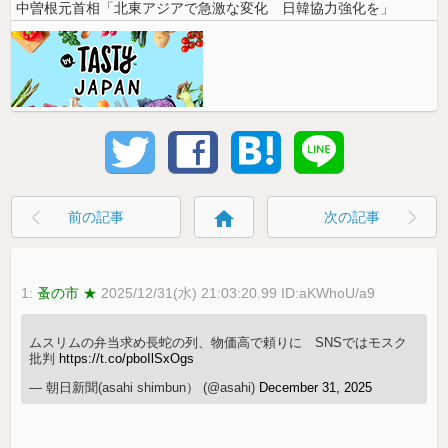
中曽根元首相「北東アジアで急激な変化 日韓協力強化を」
home
前の記事
次の記事
1:
蚤の市 ★
2025/12/31(水) 21:03:20.99 ID:aKWhoU/a9
ムスリムの弁当求め長蛇の列、物価高で頼りに SNSではモスク
批判
https://t.co/pboIlSxOgs
— 朝日新聞(asahi shimbun） (@asahi)
December 31, 2025