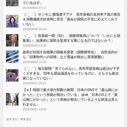
ているはず」
2026/08/03 07:17
（ ´_ゝ`）サンモニ 膳場貴子アナ 高市首相の支持率下落の発言
＆消費減税方針表明に苦言「国会が国民の不安に応えてくれて
いない」
2026/08/02 20:43
（ ´_ゝ`）田原総一朗（92）、国家情報局について「いかにも胡
散臭い。結果的に国民を監視する事になるのではないか？」
2026/08/02 12:05
政府が目指す自衛隊の階級名変更（国際標準化）、自民党内か
ら「旧軍時代への回帰」など異論が噴出し実現困難に
2026/08/02 11:19
（ ´_ゝ`）毎日新聞「見てられない。高市早苗首相は政治が下手
くそすぎる。30年も国会議員をやっているのに、そもそも政治
家になっていない」
2026/08/01 20:41
【ｗ】韓国で最大発行部数の新聞「日本のSNSで『釜山病にか
かった』という投稿が相次いでいる」 grok「日本のX上で『釜
山病にかかった』という投稿が相次いでいるような状況は見ら
れません」
2026/08/01 16:26
カテゴリ：
マスコミ