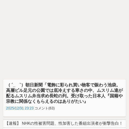
（ ´_ゝ`）朝日新聞「電飾に彩られ買い物客で賑わう池袋。
高層ビル足元の公園では底冷えする寒さの中、ムスリム達が
配るムスリム弁当求め長蛇の列。受け取った日本人『国籍や
宗教に関係なくもらえるのはありがたい』
2025/12/31 23:23
コメント(63)
【速報】 NHKの性被害問題、性加害した番組出演者が衝撃告白！