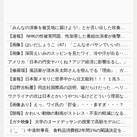
「みんなの演奏を被災地に届けよう!」とか言い出した吹奏楽部の顧問、だが泊まる場所やご飯は現地のお寺とかホテルとか……
【速報】 NHKの性被害問題、性加害した番組出演者が衝撃告白！
【画像】はいだしょうこ（47）「こんなオバサンでいいの…？」
【画像】深田えいみのスッピンを見たワイ、冷や汗が出る････････！
アメリカ「日本の円安ヤバくね？アジア経済に影響出るし。」
【修羅場】落語家が清水良太郎さんを恨んでる『理由』、ガチでヤバイ・・・・・
【速報】日本製メモリに世界中から注文殺到！！！ １兆５０００億円で工場増築へ
【辺野古転覆】同志社国際高の説明、嘘だらけだった…ヘリ基地反対協議会の虚偽説明も判明してネット民の怒り爆発
ウクライナの次は日本とかいうやついるけどどういう理屈なの？
【画像あり】えっ、ワイ氏の「貯金」・・・多すぎ・・・？
【朗報】かわいい動物の動画がストレス・不安の軽減になる可能性。英大学の研究で実証
【ガチ映像】 大学のヌードデッサンの授業で高額モデルに依頼したら○○○が凄すぎた動画、お前らの想像の20倍は凄い
（ ´_ゝ`）中道幹事長、食料品消費税2年間1%の閣議決定を批判 → 記者「中道改革連合は食料品消費税ゼロを公約に掲げていたが？」→ 階猛氏「