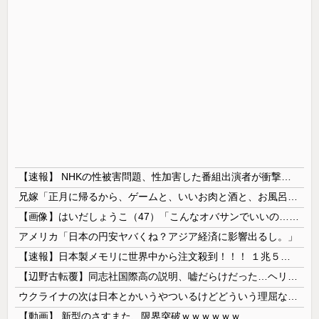
【速報】 NHKの性被害問題、性加害した番組出演者が衝撃告白！
兄嫁「正月に帰るから、ゲームと、いいお肉と酒と、お風呂グッズの準備しとけよ」寝起きの私「知るかボケ」兄嫁「キィィィィー！！！！」私「あ…」
【画像】はいだしょうこ（47）「こんなオバサンでいいの…？」
アメリカ「日本の円安ヤバくね？アジア経済に影響出るし。」
【速報】日本製メモリに世界中から注文殺到！！！ １兆５０００億円で工場増築へ
【辺野古転覆】同志社国際高の説明、嘘だらけだった…ヘリ基地反対協議会の虚偽説明も判明してネット民の怒り爆発
ウクライナの次は日本とかいうやついるけどどういう理屈なの？
【動画】 新型のさすまた、限界突破ｗｗｗｗｗｗ