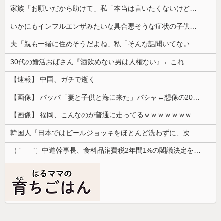
家族「お願いだから助けて」私「本当は言いたくないけど…」→家族を守るためについた嘘が人生を大きく変えて…
いかにもインフルエンザみたいな具合悪そうな症状の子供連れて買い物してる人がくる
夫「親も一緒に住めそうだよね」私「そんな話聞いてないけど…」→新築した家を巡って義実家が動き出し…
30代の婚活おばさん『酒飲めない男は人権ない』←これ
【速報】 中国、ガチで逝く
【画像】 パッパ「妻と子供と海に来た」パシャ←想像の200倍は神々しくて草
【画像】 福岡、こんなのが普通に走ってるｗｗｗｗｗｗｗｗｗｗｗｗｗｗｗｗｗｗｗｗｗｗｗｗｗｗｗｗｗｗｗｗｗｗｗｗｗｗｗｗ
韓国人「日本ではビールジョッキをほとんど洗わずに、次の客に出すんだ！ これが証拠の映像だ!!」……あー、なるほどですねー。韓国には「アレ」がな...
（ ´_ゝ`）中道幹事長、食料品消費税2年間1%の閣議決定を批判 → 記者「中道改革連合は食料品消費税ゼロを公約に掲げていたが？」→ 階猛氏「