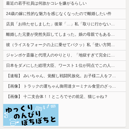
最近の若手社員は何故かコレを嫌がるらしい
24歳の嫁に性的な魅力を感じなくなったので離婚したい件
店員「お待たせしました」後輩「…」私「取りに行かないの？」→初日の昼食で後輩の非常識さに驚いて…
離婚した元妻が突然失踪してしまった。娘の母親でもある相手だから放っておけず連絡を探すことに…
彼（ライスをフォークの上に乗せてパクッ）私「使い方間違ってるよ」彼「これはイギリス式のマナーなんだっ！！！」→真相を調べることになり…
ジャンポケ斎藤と代理人のやりとり、「地獄すぎて完全にコントになってる……」と衝撃を受ける人が続出中
日本をダメにした総理大臣、ワースト１位が同点でこの人ｗｗｗｗｗｗ
【速報】 みいちゃん、覚醒し戦闘民族化。お子様二人をフルボッコにしてしまう
【画像】 トラックの運ちゃん御用達ターミナル食堂のざっかけないオムライスｗｗｗｗｗｗｗｗｗｗ
【画像】 十二支合体！！ところでその前足、猫じゃね？