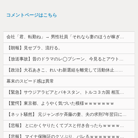
コメントページはこちら
会社「君、転勤ね」→ 男性社員「それなら妻のほうが稼ぎいいんで辞めます」⇒ 結果・・・
【朗報】見せブラ、流行る。
【放送事故】昔のドラマのレ◯プシーン、今見るとアウトすぎる・・・
【政治】大石あきこ、れいわ新選組を離党して活動休止…「スジは通します」とは何だったのか
幕末のスピード感は異常
【緊急】サウジアラビアとパキスタン、トルコ３カ国 相互防衛協定締結
【驚愕】東京都、ようやく気づいた模様ｗｗｗｗｗｗｗ
【ネット騒然】 元ジャンポケ斉藤の妻、夫の求刑7年翌日にインスタ更新！その内容がガチでヤバすぎる…
【悲報】 とにかくヤりたくてブスと付き合ったらｗｗｗｗｗｗｗｗｗｗｗｗｗｗｗ
【悲報】 マイナ保険証のクソぶり、バレるｗｗｗｗｗｗｗｗｗ