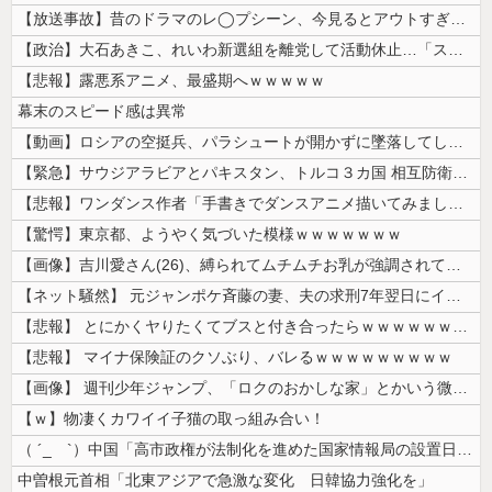
【放送事故】昔のドラマのレ◯プシーン、今見るとアウトすぎる・・・
【政治】大石あきこ、れいわ新選組を離党して活動休止…「スジは通します」...
【悲報】露悪系アニメ、最盛期へｗｗｗｗｗ
幕末のスピード感は異常
【動画】ロシアの空挺兵、パラシュートが開かずに墜落してしまう。
【緊急】サウジアラビアとパキスタン、トルコ３カ国 相互防衛協定締結
【悲報】ワンダンス作者「手書きでダンスアニメ描いてみました」←アニメの...
【驚愕】東京都、ようやく気づいた模様ｗｗｗｗｗｗｗ
【画像】吉川愛さん(26)、縛られてムチムチお乳が強調されてしまう
【ネット騒然】 元ジャンポケ斉藤の妻、夫の求刑7年翌日にインスタ更新！...
【悲報】 とにかくヤりたくてブスと付き合ったらｗｗｗｗｗｗｗｗｗｗｗｗ...
【悲報】 マイナ保険証のクソぶり、バレるｗｗｗｗｗｗｗｗｗ
【画像】 週刊少年ジャンプ、「ロクのおかしな家」とかいう微妙な漫画を巻...
【ｗ】物凄くカワイイ子猫の取っ組み合い！
（ ´_ゝ`）中国「高市政権が法制化を進めた国家情報局の設置日が7月3...
中曽根元首相「北東アジアで急激な変化 日韓協力強化を」