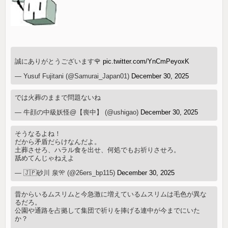
誠にありがとうございます🌹
pic.twitter.com/YnCmPeyoxK
— Yusuf Fujitani (@Samurai_Japan01)
December 30, 2025
では火葬のままで問題ないね
— 牛顔の中級妖怪@【喪中】 (@ushigao)
December 30, 2025
そうなるよね！
だから矛盾だらけなんだよ。
土葬させろ、ハラル食を出せ、何処でもお祈りさせろ。
舐めてんじゃねえよ
— 🇯🇵砂川 泉🎌 (@26ers_bp115)
December 30, 2025
昔からいるムスリムと今急激に増えているムスリムは毛色が異な
るだろ。
公園や通路を占拠して集団で祈りを捧げる連中が今までにいた
か？