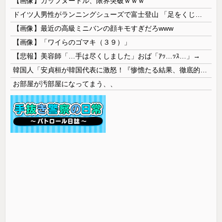
【画像】カップヌードル、限界突破ｗｗｗ
ドイツ人男性がランニングシューズで富士登山 「足をくじいて動けない」
【画像】最近の高級ミニバンの顔キモすぎだろwww
【画像】「ワイらのゴマキ（３９）」
【悲報】美容師「…手は尽くしました」おば「ｱｯ…ｯｽ…」→
韓国人「安貞桓が韓国代表に激怒！『惨憺たる結果、徹底的な刷新が必要だ』と監督や協会を痛烈批判」
お部屋が汚部屋になってまう、、