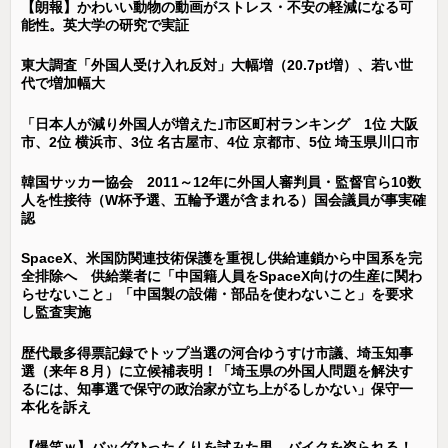
【朗報】かわいい動物の動画がストレス・不安の軽減になる可
能性。英大学の研究で実証
東大調査「外国人受け入れ反対」大幅増（20.7pt増）、若い世
代で増加幅大
「日本人が減り外国人が増えた｣市区町村ランキング 1位 大阪
市、2位 横浜市、3位 名古屋市、4位 京都市、5位 埼玉県川口市
韓国サッカー協会 2011～12年に外国人審判員・監督官ら10数
人を性接待（W杯予選、五輪予選が含まれる）国会議員が事実確
認
SpaceX、米国防関連技術保護を重視し供給連鎖から中国系を完
全排除へ 供給業者に「中国籍人員をSpaceX向けの生産に関わ
らせないこと」「中国製の設備・部品を使わないこと」を要求
し監査実施
歴代最多得票記録でトップ当選の河合ゆうすけ市議、埼玉知事
選（来年８月）に立候補表明！「埼玉県の外国人問題を解決す
るには、知事選で保守の政治家が立ち上がるしかない」保守一
本化を訴え
【爆笑ｗ】バッグひったくりを試みた男、バイクを盗られる！