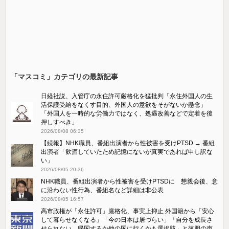
「マスコミ」カテゴリの最新記事
日経社説、入管庁の永住許可厳格化を猛批判「永住外国人の生
活保護受給をなくす目的、外国人の意欲をそがないか懸念」
「外国人を一時的な労働力ではなく、処遇改善などで定着を後
押しすべき」
2026/08/08 06:35
【続報】NHK職員、番組出演者から性被害を受けPTSD → 番組
出演者「飲酒していたため記憶にないが真実であれば申し訳な
い」
2026/08/05 20:36
NHK職員、番組出演者から性被害を受けPTSDに 懇親会後、意
に沿わない性行為、番組名など詳細は非公表
2026/08/05 16:57
高市政権が「永住許可」厳格化、事実上抑止 外国籍から「安心
して暮らせなくなる」「今の日本は居づらい」「自分を成長さ
せられない。帰国するか他の国に行くかも選択肢」と落胆の声