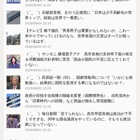
2026/08/05 11:01
（ ´_ゝ`）石破前首相、きのう記者団に「日本は少子高齢化が世
界トップ。財政は世界で一番悪い」
2026/08/04 16:24
【テレビ】橋下徹氏「男系男子は重要かもしれないが、これ一
本やりでやっていけるのなら、世界各国の王室はすべてが残っ
ているはず」
2026/08/03 07:17
（ ´_ゝ`）サンモニ 膳場貴子アナ 高市首相の支持率下落の発言
＆消費減税方針表明に苦言「国会が国民の不安に応えてくれて
いない」
2026/08/02 20:43
（ ´_ゝ`）田原総一朗（92）、国家情報局について「いかにも胡
散臭い。結果的に国民を監視する事になるのではないか？」
2026/08/02 12:05
政府が目指す自衛隊の階級名変更（国際標準化）、自民党内か
ら「旧軍時代への回帰」など異論が噴出し実現困難に
2026/08/02 11:19
（ ´_ゝ`）毎日新聞「見てられない。高市早苗首相は政治が下手
くそすぎる。30年も国会議員をやっているのに、そもそも政治
家になっていない」
2026/08/01 20:41