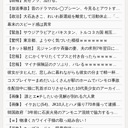
【朗報】見せブラ、流行る。
【放送事故】昔のドラマのレ◯プシーン、今見るとアウトすぎる・・・
【政治】大石あきこ、れいわ新選組を離党して活動休止…「スジは通します」とは何だったのか
幕末のスピード感は異常
【緊急】サウジアラビアとパキスタン、トルコ３カ国 相互防衛協定締結
【驚愕】東京都、ようやく気づいた模様ｗｗｗｗｗｗｗ
【ネット騒然】 元ジャンポケ斉藤の妻、夫の求刑7年翌日にインスタ更新！その内容がガチでヤバすぎる…
【悲報】 とにかくヤりたくてブスと付き合ったらｗｗｗｗｗｗｗｗｗｗｗｗｗｗｗ
【悲報】 マイナ保険証のクソぶり、バレるｗｗｗｗｗｗｗｗｗ
彼女がタヒんだ。悲しみに暮れながらも彼女の分まで精一杯生きようと誓った。だが実は生きていた！突撃するとふっくらした顔で大きなお腹を抱えて...
コスプレイヤーまめだいふくさんが駅のホームでパンモロ事故
生配信中に猫に乳首ポロリさせられた10代美少女のアーカイブ、500万再生越えｗｗｗ
【画像】 誰とエ●チしたいか見解が別れる六人衆
【画像】 イケおじ(54)、JK10人とハメ撮り770本撮って逮捕ｗｗｗｗｗｗｗ
韓国政府「3年前に石炭火発のアンモニア混焼で協力するっていったけどあれ取りやめな。政権変わったし」……韓国とまともな協力ができない理由、これなんですよね
【ｗ】物凄くカワイイ子猫の取っ組み合い！