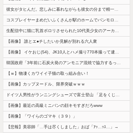
彼女がタヒんだ。悲しみに暮れながらも彼女の分まで精一杯生きようと誓った。だが実は生きていた！突撃するとふっくらした顔で大きなお腹を抱えて...
コスプレイヤーまめだいふくさんが駅のホームでパンモロ事故
生配信中に猫に乳首ポロリさせられた10代美少女のアーカイブ、500万再生越えｗｗｗ
【画像】 誰とエ●チしたいか見解が別れる六人衆
【画像】 イケおじ(54)、JK10人とハメ撮り770本撮って逮捕ｗｗｗｗｗｗｗ
韓国政府「3年前に石炭火発のアンモニア混焼で協力するっていったけどあれ取りやめな。政権変わったし」……韓国とまともな協力ができない理由、これなんですよね
【ｗ】物凄くカワイイ子猫の取っ組み合い！
【画像】カップヌードル、限界突破ｗｗｗ
ドイツ人男性がランニングシューズで富士登山 「足をくじいて動けない」
【画像】最近の高級ミニバンの顔キモすぎだろwww
【画像】「ワイらのゴマキ（３９）」
【悲報】美容師「…手は尽くしました」おば「ｱｯ…ｯｽ…」→