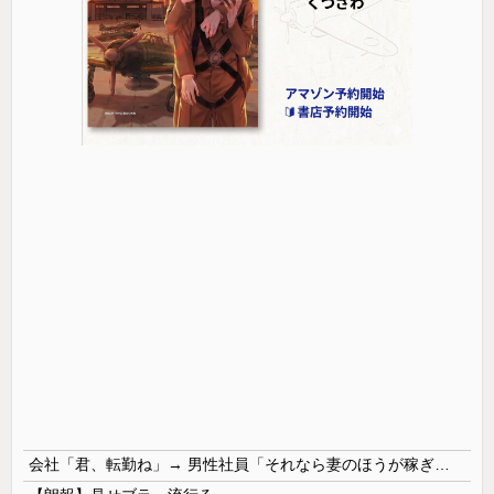
会社「君、転勤ね」→ 男性社員「それなら妻のほうが稼ぎいいんで辞めます」⇒ 結果・・・