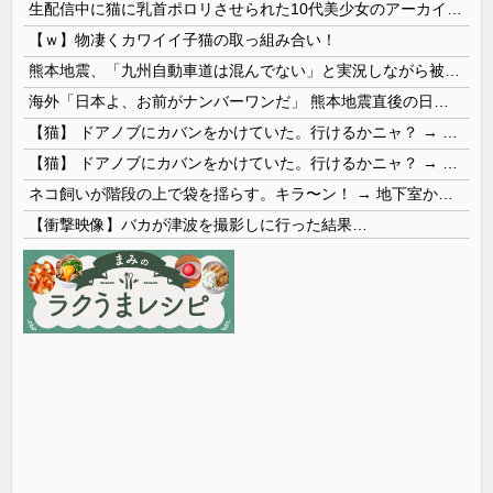
生配信中に猫に乳首ポロリさせられた10代美少女のアーカイブ、500万再生越えｗｗｗ
【ｗ】物凄くカワイイ子猫の取っ組み合い！
熊本地震、「九州自動車道は混んでない」と実況しながら被災地へ向かう有名アナなどに批判殺到 全国紙記者「最新の状況をいち早く伝えることは報道機関としての責務」「情報を取り上げることには大きな意義がある」
海外「日本よ、お前がナンバーワンだ」 熊本地震直後の日本の対応のスピードに世界が衝撃
【猫】 ドアノブにカバンをかけていた。行けるかニャ？ → 猫はこうなります…
【猫】 ドアノブにカバンをかけていた。行けるかニャ？ → 猫はこうなります…
ネコ飼いが階段の上で袋を揺らす。キラ〜ン！ → 地下室からヤツが現れる…
【衝撃映像】バカが津波を撮影しに行った結果…