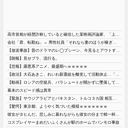
高市首相が経歴詐称していると確信した某映画評論家、「上級公務員試験に合格とは書いてないんですが…」とツッコミを受けまくり……
会社「君、転勤ね」→ 男性社員「それなら妻のほうが稼ぎいいんで辞めます」⇒ 結果・・・
【放送事故】昔のドラマのレ◯プシーン、今見るとアウトすぎる・・・
【朗報】見せブラ、流行る。
【悲報】露悪系アニメ、最盛期へｗｗｗｗｗ
【政治】大石あきこ、れいわ新選組を離党して活動休止…「スジは通します」とは何だったのか
【動画】ロシアの空挺兵、パラシュートが開かずに墜落してしまう。
幕末のスピード感は異常
【緊急】サウジアラビアとパキスタン、トルコ３カ国 相互防衛協定締結
【驚愕】東京都、ようやく気づいた模様ｗｗｗｗｗｗｗ
彼女がタヒんだ。悲しみに暮れながらも彼女の分まで精一杯生きようと誓った。だが実は生きていた！突撃するとふっくらした顔で大きなお腹を抱えて...
コスプレイヤーまめだいふくさんが駅のホームでパンモロ事故