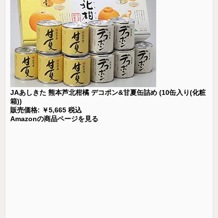
JAあしきた 熊本芦北柑橘 デコポン&甘夏缶詰め (10缶入り(化粧
箱))
販売価格: ￥5,665 税込
Amazonの商品ページを見る