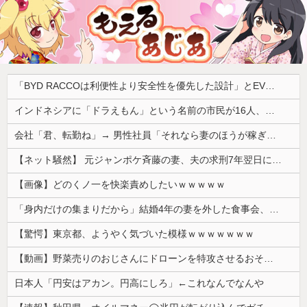
「BYD RACCOは利便性より安全性を優先した設計」とEV推進派がスカスカ構造を絶賛、これがRACCOの一番の特徴よな
インドネシアに「ドラえもん」という名前の市民が16人、「のび太」は181人
会社「君、転勤ね」→ 男性社員「それなら妻のほうが稼ぎいいんで辞めます」⇒ 結果・・・
【ネット騒然】 元ジャンポケ斉藤の妻、夫の求刑7年翌日にインスタ更新！その内容がガチでヤバすぎる…
【画像】どのくノ一を快楽責めしたいｗｗｗｗｗ
「身内だけの集まりだから」結婚4年の妻を外した食事会、その義理の両親が泊まりに来ると言い出して
【驚愕】東京都、ようやく気づいた模様ｗｗｗｗｗｗｗ
【動画】野菜売りのおじさんにドローンを特攻させるおそロシア。
日本人「円安はアカン。円高にしろ」←これなんでなんや