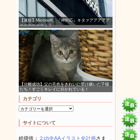
【速報】Microsoft、『神対応』キタァアアアアア
ーーーーーー！！
【分離成功】父の毛色をきれいに受け継いだ子猫
たち！すごくキレイに分かれている！
カテゴリ
サイトについて
絵提供：
２ch全AAイラスト化計画
さま