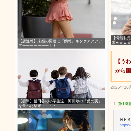
【愕然】元
【超速報】未婚の男達に『朗報』キタァアアアア
果ｗｗｗｗ
アーーーーーーー！！
【うわ
から国
2025年10
【衝撃】世田谷の小学生達、河川敷の『桑の実』
1:
第13艦
を食べた結果・・・・
ＮＨＫ
https: