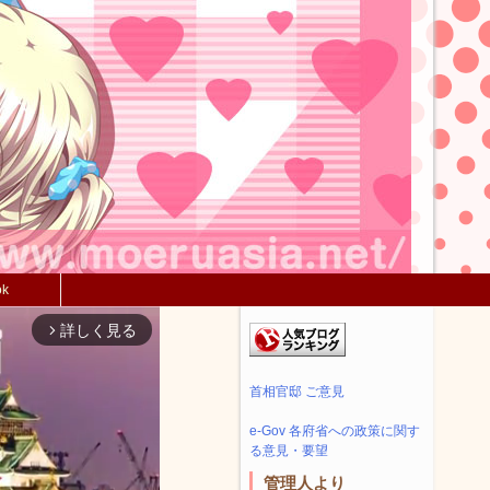
ok
詳しく見る
arrow_forward_ios
首相官邸 ご意見
e-Gov 各府省への政策に関す
る意見・要望
管理人より