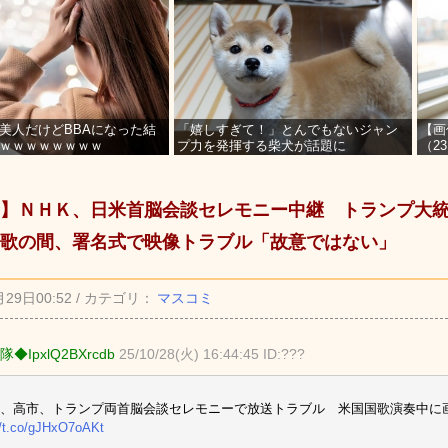
美人だけどBBAになった結
「嬉しすぎて！」とんでもないジャン
【画
ｗｗｗｗｗｗｗｗ
プ力を発揮する柴犬が話題に
（2
を募
】ＮＨＫ、日米首脳会談セレモニー中継 トランプ大
歌の間、署名式で映像トラブル「故意ではない」
月29日00:52 / カテゴリ：
マスコミ
隊◆IpxlQ2BXrcdb
25/10/28(火) 16:44:45 ID:???
、高市、トランプ両首脳会談セレモニーで放送トラブル 米国国歌演奏中に
//t.co/gJHxO7oAKt