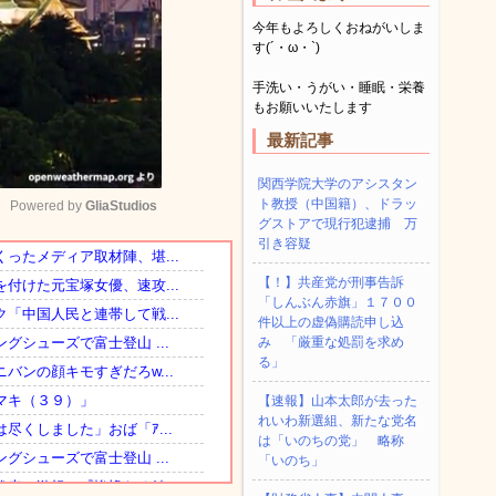
今年もよろしくおねがいしま
す(´・ω・`)
手洗い・うがい・睡眠・栄養
もお願いいたします
最新記事
関西学院大学のアシスタン
ト教授（中国籍）、ドラッ
Powered by 
GliaStudios
グストアで現行犯逮捕 万
引き容疑
Mute
【！】共産党が刑事告訴
「しんぶん赤旗」１７００
件以上の虚偽購読申し込
み 「厳重な処罰を求め
る」
【速報】山本太郎が去った
れいわ新選組、新たな党名
は「いのちの党」 略称
「いのち」