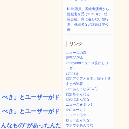
NHK職員、番組出演者から
性被害を受けPTSDに 懇
親会後、意に沿わない性行
為、番組名など詳細は非公
表
リンク
ニュースの森
保守JAPAN
Zattoyomiニュース見出しリ
ーダー
2chnavi
特定アジアと日本／情強！良
まとめ速報
いーあんてな(#ﾟｗﾟ)
我無ちゃんねる
べき」とユーザーがドン引...
だめぽあんてな
ニュース★３つ！
☆にゅーもふ
べき」とユーザーがドン引...
にゅーぷる☆
ねらーあんてな
なもの”があったんだ...
ウホウホあんてな