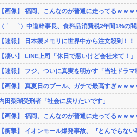
【画像】 福岡、こんなのが普通に走ってるｗｗｗｗ
（ ´_ゝ`）中道幹事長、食料品消費税2年間1%の閣議
【速報】 日本製メモリに世界中から注文殺到！！！
【凄い】 LINE上司「休日で悪いけど会社来て！」
【速報】 フジ、ついに真実を明かす「当社ドラマ制作
【画像】 真夏日のプール、ガチで最高すぎｗｗｗ
内田梨瑚受刑者「社会に戻りたいです」
【画像】 福岡、こんなのが普通に走ってるｗｗｗｗ
【衝撃】 イオンモール爆発事故、『とんでもない事