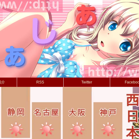
紹介
RSS
Twitter
Facebo