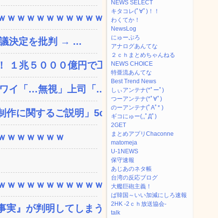
NEWS SELECT
キタコレ(ﾟ∀ﾟ)！！
ｗｗｗｗｗｗｗｗｗｗｗ...
わくてか！
NewsLog
にゅーぷろ
決定を批判 → ...
アナログあんてな
２ｃｈまとめちゃんねる
 １兆５０００億円で工...
NEWS CHOICE
特亜流あんてな
Best Trend News
ワイ「…無視」上司「...
しぃアンテナ(*ﾟーﾟ)
つーアンテナ(*ﾟ∀ﾟ)
のーアンテナ(ﾟAﾟ* )
に関するご説明」5c...
ギコにゅー(,,ﾟДﾟ)
2GET
まとめアプリChaconne
ｗｗｗｗｗｗｗ
matomeja
U-1NEWS
保守速報
あじあのネタ帳
台湾の反応ブログ
ｗｗｗｗｗｗｗｗｗｗｗ...
大艦巨砲主義！
ば韓国～いい加減にしろ速報
2HK -2ｃｈ放送協会-
実』が判明してしまう・...
talk