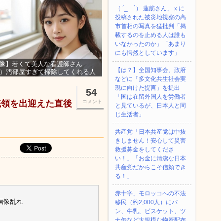
（ ´_ゝ`） 蓮舫さん、ｘに
投稿された被災地視察の高
市首相の写真を猛批判「掲
載するのを止める人は誰も
いなかったのか」「あまり
にも愕然としています」
像】若くて美人な看護師さん
【は？】全国知事会、政府
3）汚部屋すぎて掃除してくれる人
などに「多文化共生社会実
集ｗｗｗ
現に向けた提言」を提出
54
「国は在留外国人を労働者
統領を出迎えた直後
コメント
と見ているが、日本人と同
じ生活者」
共産党「日本共産党は中抜
きしません！安心して災害
救援募金をしてくださ
い！」「お金に清潔な日本
共産党だからこそ信頼でき
る！」
赤十字、モロッコへの不法
画像乱れ
移民（約2,000人）にパ
ン、牛乳、ビスケット、ツ
ナ缶など大規模な物資配布