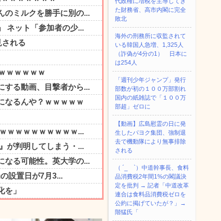
代政権に増税を主導してき
た財務省、高市内閣に完全
敗北
海外の刑務所に収監されて
いる韓国人急増、1,325人
（詐偽が4分の1） 日本に
は254人
「週刊少年ジャンプ」発行
部数が初の１００万部割れ
国内の紙雑誌で「１００万
部超」ゼロに
【動画】広島慰霊の日に発
生したパヨク集団、強制退
去で機動隊により無事排除
される
（ ´_ゝ`）中道幹事長、食料
品消費税2年間1%の閣議決
定を批判 → 記者「中道改革
連合は食料品消費税ゼロを
公約に掲げていたが？」→
階猛氏「