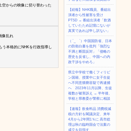
上空からの映像に切り替わった
【続報】NHK職員、番組出
演者から性被害を受け
PTSD → 番組出演者「飲酒
していたため記憶にないが
真実であれば申し訳ない」
画像乱れ
（ ´_ゝ`）中国国防省、日本
の防衛白書を批判「強烈な
もう本格的にNHKを行政指導し
不満と断固反対」「侵略の
歴史を反省し、中国への内
政干渉をやめろ」
県立中学校で働くフィリピ
ン国籍、授業中に女子生徒
へ不同意猥褻容疑で再逮捕
へ 2023年11月以降、生徒
複数が被害訴え → 半年後、
学校と県教委が警察に相談
【速報】飲食料品 消費税減
税の方針を閣議決定、来年
4月から2年間1％に 高市総
理は秋の臨時国会で法案の
成立を目指す