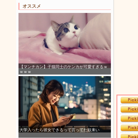
オススメ
【マンチカン】子猫同士のケンカが可愛すぎるｗ
ｗｗｗ
大学入ったら彼女できるって言ってた奴来い