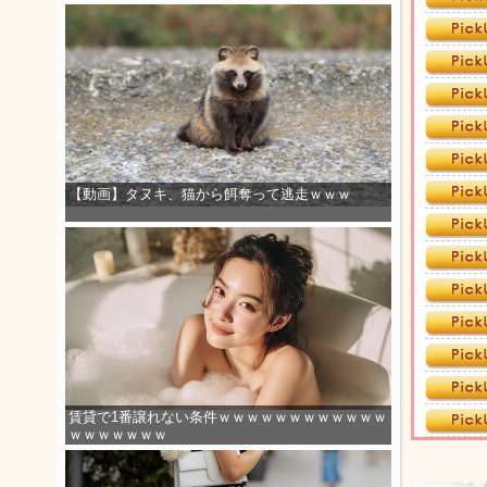
【動画】タヌキ、猫から餌奪って逃走ｗｗｗ
賃貸で1番譲れない条件ｗｗｗｗｗｗｗｗｗｗｗｗ
ｗｗｗｗｗｗｗ