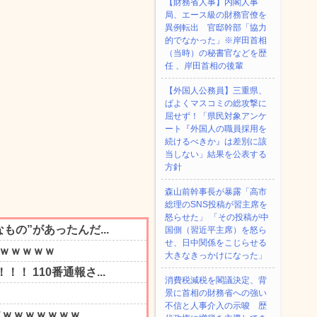
【財務省人事】内閣人事
局、エース級の財務官僚を
異例転出 官邸幹部「協力
的でなかった」※岸田首相
（当時）の秘書官などを歴
任 、岸田首相の後輩
【外国人公務員】三重県、
ぱよくマスコミの総攻撃に
屈せず！「県民対象アンケ
ート『外国人の職員採用を
続けるべきか』は差別に該
当しない」結果を公表する
方針
森山前幹事長が暴露「高市
総理のSNS投稿が習主席を
怒らせた」 「その投稿が中
国側（習近平主席）を怒ら
せ、日中関係をこじらせる
大きなきっかけになった」
消費税減税を閣議決定、背
景に首相の財務省への強い
不信と人事介入の示唆 歴