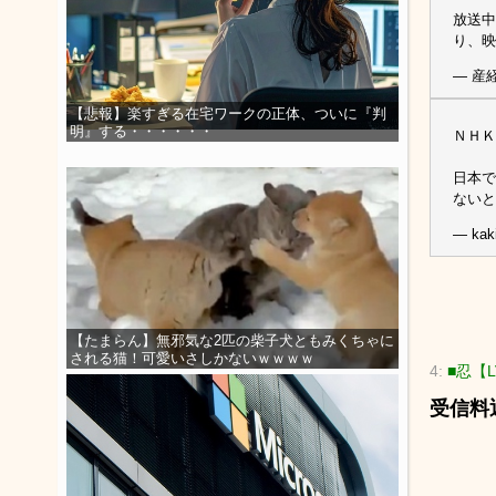
放送中
り、映
— 産経
【悲報】楽すぎる在宅ワークの正体、ついに『判
明』する・・・・・・
ＮＨＫ
日本で
ないと
— kak
【たまらん】無邪気な2匹の柴子犬ともみくちゃに
される猫！可愛いさしかないｗｗｗｗ
4:
■忍【L
受信料